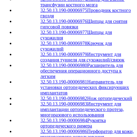
трансфузии костного мозга
32.50.13.190-00006975
Проводник костного
гвоздя
32.50.13.190-00006976
Щипцы для снятия
гипсовой повязки
32.50.13.190-00006977
Щипцы для
сухожилия
32.50.13.190-00006978
Крючок для
сухожилий
32.50.13.190-00006979
Инструмент для
создания туннеля для сухожилий/связок
32.50.13.190-00006980
Расширитель для
обеспечения операционного доступа к
легким
32.50.13.190-00006981
Направитель для
установки ортопедических фиксирующих
имплантатов
32.50.13.190-00006982
Нож ортопедический
32.50.13.190-00006983
Инструмент для
имплантации ортопедического протеза,
многоразового использования
32.50.13.190-00006984
Рукоятка
ортопедического римера
32.50.13.190-00006986
Перфоратор для кожи,
многоразового использования