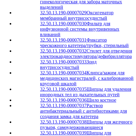
гинекологическая для забора маточных
выделений
32.50.13.190-00007029
Оксигенатор
мембранный внутрисосудистый
32.50.13.190-00007030
Фильтр для
инфузионной системы внутривенных
вливаний
32.50.13.190-00007031
Фиксатор
чрескожного катетера/трубки, стерильный
32.50.13.190-00007032
Стилет для отведения
электрокардиостимулятора/дефибриллятора
32.50.13.190-00007033
Зонд
внутрисосудистый
32.50.13.190-00007034
Клипса/зажим для
медицинских магистралей, с калиброванной
круговой шкалой
32.50.13.190-00007035
Щипцы для удаления
инородных тел из дыхательных путей
32.50.13.190-00007036
Шило костное
32.50.13.190-00007037
Раствор
антибактериальный с антибиотиками для
создания замка для катетера
32.50.13.190-00007038
Щипцы для желчного
пузыря, самоудерживающиеся
32.50.13.190-00007039
Щипцы для