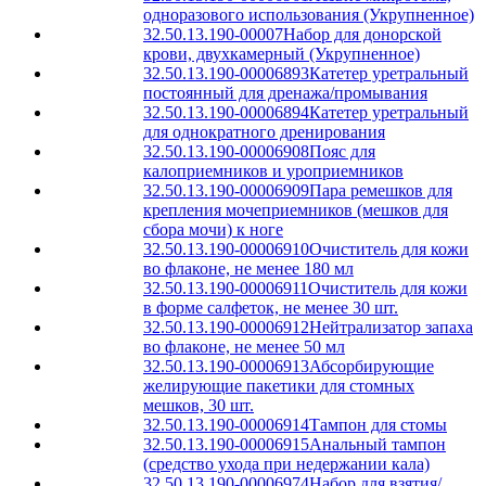
одноразового использования (Укрупненное)
32.50.13.190-00007
Набор для донорской
крови, двухкамерный (Укрупненное)
32.50.13.190-00006893
Катетер уретральный
постоянный для дренажа/промывания
32.50.13.190-00006894
Катетер уретральный
для однократного дренирования
32.50.13.190-00006908
Пояс для
калоприемников и уроприемников
32.50.13.190-00006909
Пара ремешков для
крепления мочеприемников (мешков для
сбора мочи) к ноге
32.50.13.190-00006910
Очиститель для кожи
во флаконе, не менее 180 мл
32.50.13.190-00006911
Очиститель для кожи
в форме салфеток, не менее 30 шт.
32.50.13.190-00006912
Нейтрализатор запаха
во флаконе, не менее 50 мл
32.50.13.190-00006913
Абсорбирующие
желирующие пакетики для стомных
мешков, 30 шт.
32.50.13.190-00006914
Тампон для стомы
32.50.13.190-00006915
Анальный тампон
(средство ухода при недержании кала)
32.50.13.190-00006974
Набор для взятия/