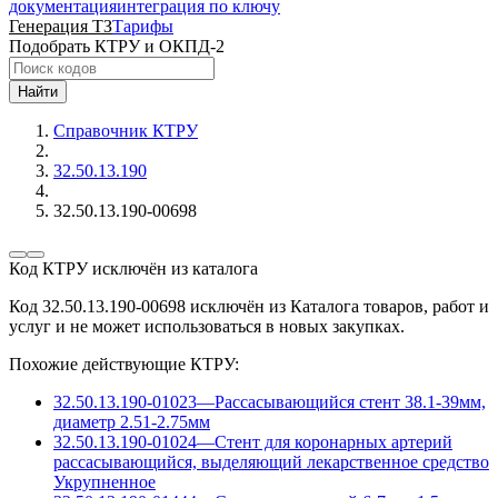
документация
интеграция по ключу
Генерация ТЗ
Тарифы
Подобрать КТРУ и ОКПД-2
Найти
Справочник КТРУ
32.50.13.190
32.50.13.190-00698
Код КТРУ исключён из каталога
Код 32.50.13.190-00698 исключён из Каталога товаров, работ и
услуг и не может использоваться в новых закупках.
Похожие действующие КТРУ:
32.50.13.190-01023
—
Рассасывающийся стент 38.1-39мм,
диаметр 2.51-2.75мм
32.50.13.190-01024
—
Стент для коронарных артерий
рассасывающийся, выделяющий лекарственное средство
Укрупненное