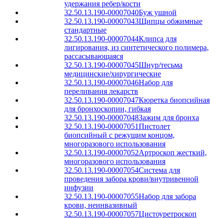
удержания ребер/кости
32.50.13.190-00007040
Буж ушной
32.50.13.190-00007043
Щипцы обжимные
стандартные
32.50.13.190-00007044
Клипса для
лигирования, из синтетического полимера,
рассасывающаяся
32.50.13.190-00007045
Шнур/тесьма
медицинские/хирургические
32.50.13.190-00007046
Набор для
переливания лекарств
32.50.13.190-00007047
Кюретка биопсийная
для бронхоскопии, гибкая
32.50.13.190-00007048
Зажим для бронха
32.50.13.190-00007051
Пистолет
биопсийный с режущим концом,
многоразового использования
32.50.13.190-00007052
Артроскоп жесткий,
многоразового использования
32.50.13.190-00007054
Система для
проведения забора крови/внутривенной
инфузии
32.50.13.190-00007055
Набор для забора
крови, неинвазивный
32.50.13.190-00007057
Цистоуретроскоп