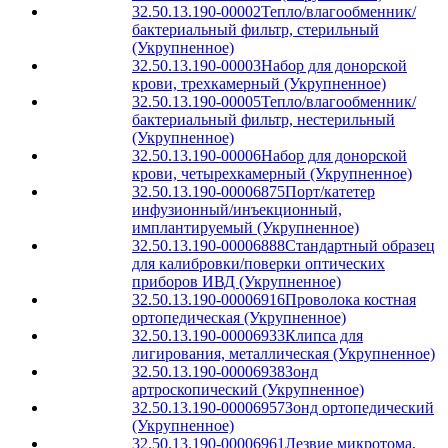
32.50.13.190-00002
Тепло/влагообменник/
бактериальный фильтр, стерильный
(Укрупненное)
32.50.13.190-00003
Набор для донорской
крови, трехкамерный (Укрупненное)
32.50.13.190-00005
Тепло/влагообменник/
бактериальный фильтр, нестерильный
(Укрупненное)
32.50.13.190-00006
Набор для донорской
крови, четырехкамерный (Укрупненное)
32.50.13.190-00006875
Порт/катетер
инфузионный/инъекционный,
имплантируемый (Укрупненное)
32.50.13.190-00006888
Стандартный образец
для калибровки/поверки оптических
приборов ИВД (Укрупненное)
32.50.13.190-00006916
Проволока костная
ортопедическая (Укрупненное)
32.50.13.190-00006933
Клипса для
лигирования, металлическая (Укрупненное)
32.50.13.190-00006938
Зонд
артроскопический (Укрупненное)
32.50.13.190-00006957
Зонд ортопедический
(Укрупненное)
32.50.13.190-00006961
Лезвие микротома,