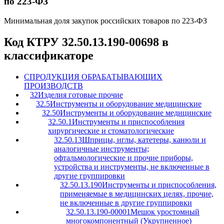
по 223-ФЗ
Минимальная доля закупок российских товаров по 223-ФЗ
Код КТРУ 32.50.13.190-00698 в
классификаторе
C
ПРОДУКЦИЯ ОБРАБАТЫВАЮЩИХ
ПРОИЗВОДСТВ
32
Изделия готовые прочие
32.5
Инструменты и оборудование медицинские
32.50
Инструменты и оборудование медицинские
32.50.1
Инструменты и приспособления
хирургические и стоматологические
32.50.13
Шприцы, иглы, катетеры, канюли и
аналогичные инструменты;
офтальмологические и прочие приборы,
устройства и инструменты, не включенные в
другие группировки
32.50.13.190
Инструменты и приспособления,
применяемые в медицинских целях, прочие,
не включенные в другие группировки
32.50.13.190-00001
Мешок уростомный
многокомпонентный (Укрупненное)