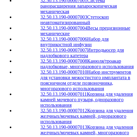
32.50.13.190-00007001
Система
ранорасширения лапароскопическая
механическая
32.50.13.190-00007003
Стетоскоп
неавтоматизированный
32.50.13.190-00007004
Весы прецизионные
механические
32.50.13.190-00007006
Набор для
внутрикостной инфузии
32.50.13.190-00007007
Интродьюсер для
надлобкового катетера
32.50.13.190-00007008
Канюля/троакар
надлобковые, многоразового использования
32.50.13.190-00007010
Набор инструментов
для установки межостистого имплантата в
поясничном отделе позвоночника,
многоразового использования
32.50.13.190-00007011
Корзина для удаления
камней мочевого пузыря, одноразового
использования
32.50.13.190-00007012
Корзина для удаления
желчных/мочевых камней, одноразового
использования
32.50.13.190-00007013
Корзина для удаления
желчных/мочевых камней, многоразового