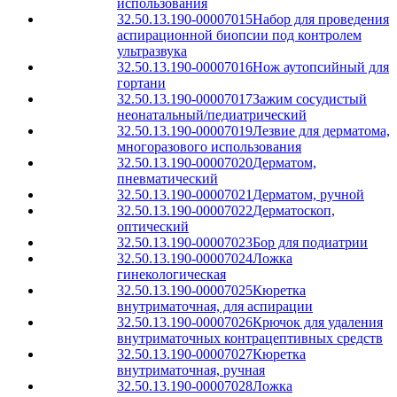
использования
32.50.13.190-00007015
Набор для проведения
аспирационной биопсии под контролем
ультразвука
32.50.13.190-00007016
Нож аутопсийный для
гортани
32.50.13.190-00007017
Зажим сосудистый
неонатальный/педиатрический
32.50.13.190-00007019
Лезвие для дерматома,
многоразового использования
32.50.13.190-00007020
Дерматом,
пневматический
32.50.13.190-00007021
Дерматом, ручной
32.50.13.190-00007022
Дерматоскоп,
оптический
32.50.13.190-00007023
Бор для подиатрии
32.50.13.190-00007024
Ложка
гинекологическая
32.50.13.190-00007025
Кюретка
внутриматочная, для аспирации
32.50.13.190-00007026
Крючок для удаления
внутриматочных контрацептивных средств
32.50.13.190-00007027
Кюретка
внутриматочная, ручная
32.50.13.190-00007028
Ложка