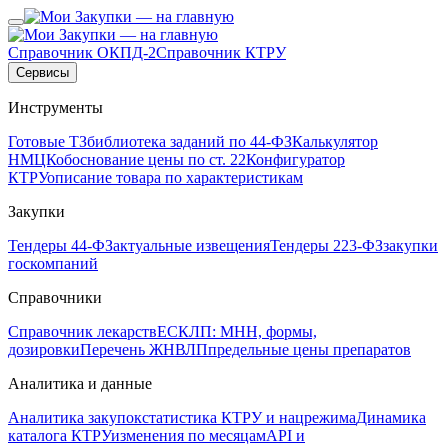
Справочник ОКПД-2
Справочник КТРУ
Сервисы
Инструменты
Готовые ТЗ
библиотека заданий по 44-ФЗ
Калькулятор
НМЦК
обоснование цены по ст. 22
Конфигуратор
КТРУ
описание товара по характеристикам
Закупки
Тендеры 44-ФЗ
актуальные извещения
Тендеры 223-ФЗ
закупки
госкомпаний
Справочники
Справочник лекарств
ЕСКЛП: МНН, формы,
дозировки
Перечень ЖНВЛП
предельные цены препаратов
Аналитика и данные
Аналитика закупок
статистика КТРУ и нацрежима
Динамика
каталога КТРУ
изменения по месяцам
API и