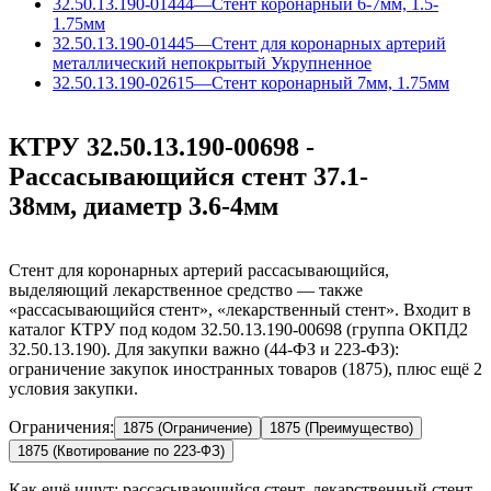
32.50.13.190-01444
—
Стент коронарный 6-7мм, 1.5-
1.75мм
32.50.13.190-01445
—
Стент для коронарных артерий
металлический непокрытый
Укрупненное
32.50.13.190-02615
—
Стент коронарный 7мм, 1.75мм
КТРУ 32.50.13.190-00698 -
Рассасывающийся стент 37.1-
38мм, диаметр 3.6-4мм
Стент для коронарных артерий рассасывающийся,
выделяющий лекарственное средство — также
«рассасывающийся стент», «лекарственный стент». Входит в
каталог КТРУ под кодом 32.50.13.190-00698 (группа ОКПД2
32.50.13.190). Для закупки важно (44-ФЗ и 223-ФЗ):
ограничение закупок иностранных товаров (1875), плюс ещё 2
условия закупки.
Ограничения:
1875 (Ограничение)
1875 (Преимущество)
1875 (Квотирование по 223-ФЗ)
Как ещё ищут:
рассасывающийся стент, лекарственный стент,