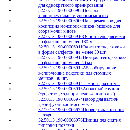
для однократного дренирования
32.50.13.190-00006908
Пояс для
калоприемников и уроприемников
32.50.13.190-00006909
Пара ремешков для
крепления мочеприемников (мешков для
сбора мочи) к ноге
32.50.13.190-00006910
Очиститель для кожи
во флаконе, не менее 180 мл
32.50.13.190-00006911
Очиститель для кожи
в форме салфеток, не менее 30 шт.
32.50.13.190-00006912
Нейтрализатор запаха
во флаконе, не менее 50 мл
32.50.13.190-00006913
Абсорбирующие
желирующие пакетики для стомных
мешков, 30 шт.
32.50.13.190-00006914
Тампон для стомы
32.50.13.190-00006915
Анальный тампон
(средство ухода при недержании кала)
32.50.13.190-00006974
Набор для взятия/
трансфузии костного мозга
32.50.13.190-00006975
Проводник костного
гвоздя
32.50.13.190-00006976
Щипцы для снятия
гипсовой повязки