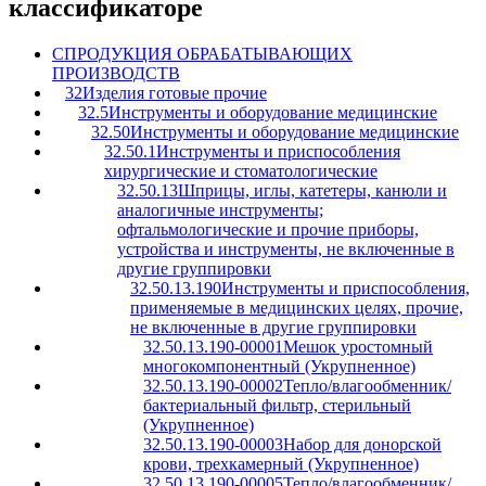
классификаторе
C
ПРОДУКЦИЯ ОБРАБАТЫВАЮЩИХ
ПРОИЗВОДСТВ
32
Изделия готовые прочие
32.5
Инструменты и оборудование медицинские
32.50
Инструменты и оборудование медицинские
32.50.1
Инструменты и приспособления
хирургические и стоматологические
32.50.13
Шприцы, иглы, катетеры, канюли и
аналогичные инструменты;
офтальмологические и прочие приборы,
устройства и инструменты, не включенные в
другие группировки
32.50.13.190
Инструменты и приспособления,
применяемые в медицинских целях, прочие,
не включенные в другие группировки
32.50.13.190-00001
Мешок уростомный
многокомпонентный (Укрупненное)
32.50.13.190-00002
Тепло/влагообменник/
бактериальный фильтр, стерильный
(Укрупненное)
32.50.13.190-00003
Набор для донорской
крови, трехкамерный (Укрупненное)
32.50.13.190-00005
Тепло/влагообменник/