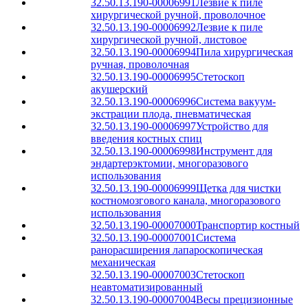
32.50.13.190-00006991
Лезвие к пиле
хирургической ручной, проволочное
32.50.13.190-00006992
Лезвие к пиле
хирургической ручной, листовое
32.50.13.190-00006994
Пила хирургическая
ручная, проволочная
32.50.13.190-00006995
Стетоскоп
акушерский
32.50.13.190-00006996
Система вакуум-
экстрации плода, пневматическая
32.50.13.190-00006997
Устройство для
введения костных спиц
32.50.13.190-00006998
Инструмент для
эндартерэктомии, многоразового
использования
32.50.13.190-00006999
Щетка для чистки
костномозгового канала, многоразового
использования
32.50.13.190-00007000
Транспортир костный
32.50.13.190-00007001
Система
ранорасширения лапароскопическая
механическая
32.50.13.190-00007003
Стетоскоп
неавтоматизированный
32.50.13.190-00007004
Весы прецизионные