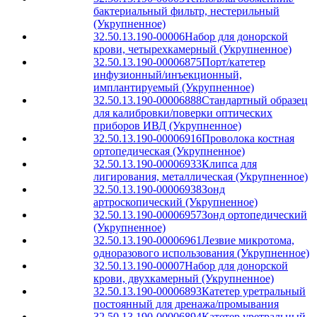
бактериальный фильтр, нестерильный
(Укрупненное)
32.50.13.190-00006
Набор для донорской
крови, четырехкамерный (Укрупненное)
32.50.13.190-00006875
Порт/катетер
инфузионный/инъекционный,
имплантируемый (Укрупненное)
32.50.13.190-00006888
Стандартный образец
для калибровки/поверки оптических
приборов ИВД (Укрупненное)
32.50.13.190-00006916
Проволока костная
ортопедическая (Укрупненное)
32.50.13.190-00006933
Клипса для
лигирования, металлическая (Укрупненное)
32.50.13.190-00006938
Зонд
артроскопический (Укрупненное)
32.50.13.190-00006957
Зонд ортопедический
(Укрупненное)
32.50.13.190-00006961
Лезвие микротома,
одноразового использования (Укрупненное)
32.50.13.190-00007
Набор для донорской
крови, двухкамерный (Укрупненное)
32.50.13.190-00006893
Катетер уретральный
постоянный для дренажа/промывания
32.50.13.190-00006894
Катетер уретральный