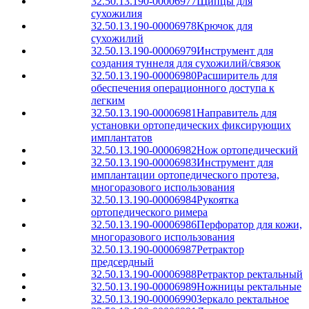
32.50.13.190-00006977
Щипцы для
сухожилия
32.50.13.190-00006978
Крючок для
сухожилий
32.50.13.190-00006979
Инструмент для
создания туннеля для сухожилий/связок
32.50.13.190-00006980
Расширитель для
обеспечения операционного доступа к
легким
32.50.13.190-00006981
Направитель для
установки ортопедических фиксирующих
имплантатов
32.50.13.190-00006982
Нож ортопедический
32.50.13.190-00006983
Инструмент для
имплантации ортопедического протеза,
многоразового использования
32.50.13.190-00006984
Рукоятка
ортопедического римера
32.50.13.190-00006986
Перфоратор для кожи,
многоразового использования
32.50.13.190-00006987
Ретрактор
предсердный
32.50.13.190-00006988
Ретрактор ректальный
32.50.13.190-00006989
Ножницы ректальные
32.50.13.190-00006990
Зеркало ректальное