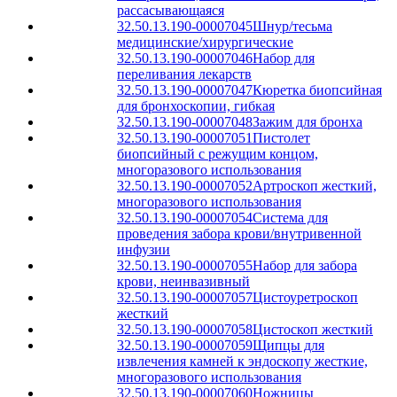
рассасывающаяся
32.50.13.190-00007045
Шнур/тесьма
медицинские/хирургические
32.50.13.190-00007046
Набор для
переливания лекарств
32.50.13.190-00007047
Кюретка биопсийная
для бронхоскопии, гибкая
32.50.13.190-00007048
Зажим для бронха
32.50.13.190-00007051
Пистолет
биопсийный с режущим концом,
многоразового использования
32.50.13.190-00007052
Артроскоп жесткий,
многоразового использования
32.50.13.190-00007054
Система для
проведения забора крови/внутривенной
инфузии
32.50.13.190-00007055
Набор для забора
крови, неинвазивный
32.50.13.190-00007057
Цистоуретроскоп
жесткий
32.50.13.190-00007058
Цистоскоп жесткий
32.50.13.190-00007059
Щипцы для
извлечения камней к эндоскопу жесткие,
многоразового использования
32.50.13.190-00007060
Ножницы