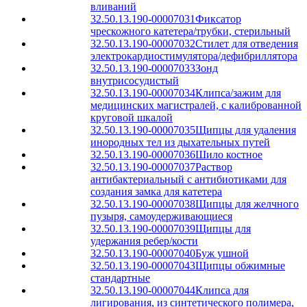
вливаний
32.50.13.190-00007031
Фиксатор
чрескожного катетера/трубки, стерильный
32.50.13.190-00007032
Стилет для отведения
электрокардиостимулятора/дефибриллятора
32.50.13.190-00007033
Зонд
внутрисосудистый
32.50.13.190-00007034
Клипса/зажим для
медицинских магистралей, с калиброванной
круговой шкалой
32.50.13.190-00007035
Щипцы для удаления
инородных тел из дыхательных путей
32.50.13.190-00007036
Шило костное
32.50.13.190-00007037
Раствор
антибактериальный с антибиотиками для
создания замка для катетера
32.50.13.190-00007038
Щипцы для желчного
пузыря, самоудерживающиеся
32.50.13.190-00007039
Щипцы для
удержания ребер/кости
32.50.13.190-00007040
Буж ушной
32.50.13.190-00007043
Щипцы обжимные
стандартные
32.50.13.190-00007044
Клипса для
лигирования, из синтетического полимера,