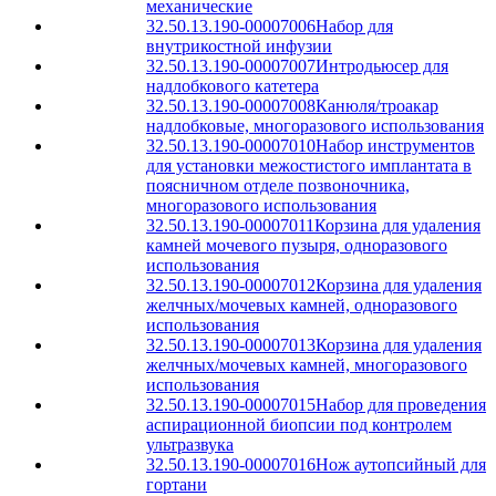
механические
32.50.13.190-00007006
Набор для
внутрикостной инфузии
32.50.13.190-00007007
Интродьюсер для
надлобкового катетера
32.50.13.190-00007008
Канюля/троакар
надлобковые, многоразового использования
32.50.13.190-00007010
Набор инструментов
для установки межостистого имплантата в
поясничном отделе позвоночника,
многоразового использования
32.50.13.190-00007011
Корзина для удаления
камней мочевого пузыря, одноразового
использования
32.50.13.190-00007012
Корзина для удаления
желчных/мочевых камней, одноразового
использования
32.50.13.190-00007013
Корзина для удаления
желчных/мочевых камней, многоразового
использования
32.50.13.190-00007015
Набор для проведения
аспирационной биопсии под контролем
ультразвука
32.50.13.190-00007016
Нож аутопсийный для
гортани