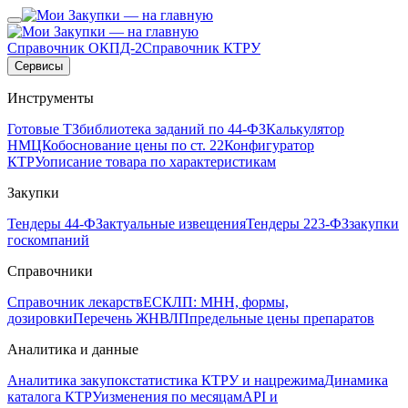
Справочник ОКПД-2
Справочник КТРУ
Сервисы
Инструменты
Готовые ТЗ
библиотека заданий по 44-ФЗ
Калькулятор
НМЦК
обоснование цены по ст. 22
Конфигуратор
КТРУ
описание товара по характеристикам
Закупки
Тендеры 44-ФЗ
актуальные извещения
Тендеры 223-ФЗ
закупки
госкомпаний
Справочники
Справочник лекарств
ЕСКЛП: МНН, формы,
дозировки
Перечень ЖНВЛП
предельные цены препаратов
Аналитика и данные
Аналитика закупок
статистика КТРУ и нацрежима
Динамика
каталога КТРУ
изменения по месяцам
API и