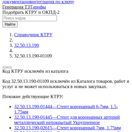
документация
интеграция по ключу
Генерация ТЗ
Тарифы
Подобрать КТРУ и ОКПД-2
Найти
Справочник КТРУ
32.50.13.190
32.50.13.190-01109
Код КТРУ исключён из каталога
Код 32.50.13.190-01109 исключён из Каталога товаров, работ и
услуг и не может использоваться в новых закупках.
Похожие действующие КТРУ:
32.50.13.190-01444
—
Стент коронарный 6-7мм, 1.5-
1.75мм
32.50.13.190-01445
—
Стент для коронарных артерий
металлический непокрытый
Укрупненное
32.50.13.190-02615
—
Стент коронарный 7мм, 1.75мм