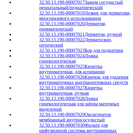
32.50.13.190-00007017
Зажим сосудистый
неонатальный/педиатрический
32.50.13.190-00007019
Лезвие для дерматома,
многоразового использования
32.50.13.190-00007020
Дерматом,
пневматический
32.50.13.190-00007021
Дерматом, ручной
32.50.13.190-00007022
Дерматоскоп,
оптический
32.50.13.190-00007023
Бор для подиатрии
32.50.13.190-00007024
Ложка
гинекологическая
32.50.13.190-00007025
Кюретка
внутриматочная, для аспирации
32.50.13.190-00007026
Крючок для удаления
внутриматочных контрацептивных средств
32.50.13.190-00007027
Кюретка
внутриматочная, ручная
32.50.13.190-00007028
Ложка
гинекологическая для забора маточных
выделений
32.50.13.190-00007029
Оксигенатор
мембранный внутрисосудистый
32.50.13.190-00007030
Фильтр для
инфузионной системы внутривенных