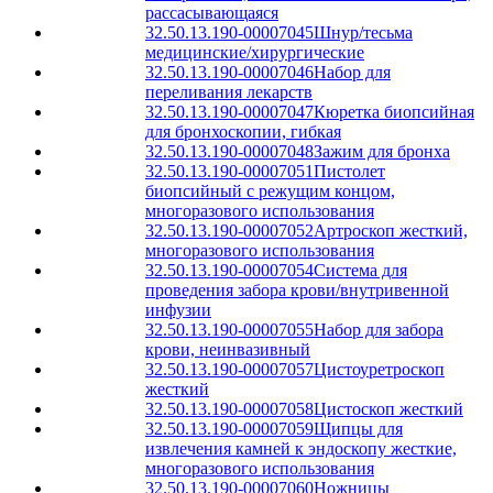
рассасывающаяся
32.50.13.190-00007045
Шнур/тесьма
медицинские/хирургические
32.50.13.190-00007046
Набор для
переливания лекарств
32.50.13.190-00007047
Кюретка биопсийная
для бронхоскопии, гибкая
32.50.13.190-00007048
Зажим для бронха
32.50.13.190-00007051
Пистолет
биопсийный с режущим концом,
многоразового использования
32.50.13.190-00007052
Артроскоп жесткий,
многоразового использования
32.50.13.190-00007054
Система для
проведения забора крови/внутривенной
инфузии
32.50.13.190-00007055
Набор для забора
крови, неинвазивный
32.50.13.190-00007057
Цистоуретроскоп
жесткий
32.50.13.190-00007058
Цистоскоп жесткий
32.50.13.190-00007059
Щипцы для
извлечения камней к эндоскопу жесткие,
многоразового использования
32.50.13.190-00007060
Ножницы