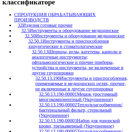
классификаторе
C
ПРОДУКЦИЯ ОБРАБАТЫВАЮЩИХ
ПРОИЗВОДСТВ
32
Изделия готовые прочие
32.5
Инструменты и оборудование медицинские
32.50
Инструменты и оборудование медицинские
32.50.1
Инструменты и приспособления
хирургические и стоматологические
32.50.13
Шприцы, иглы, катетеры, канюли и
аналогичные инструменты;
офтальмологические и прочие приборы,
устройства и инструменты, не включенные в
другие группировки
32.50.13.190
Инструменты и приспособления,
применяемые в медицинских целях, прочие,
не включенные в другие группировки
32.50.13.190-00001
Мешок уростомный
многокомпонентный (Укрупненное)
32.50.13.190-00002
Тепло/влагообменник/
бактериальный фильтр, стерильный
(Укрупненное)
32.50.13.190-00003
Набор для донорской
крови, трехкамерный (Укрупненное)
32.50.13.190-00005
Тепло/влагообменник/