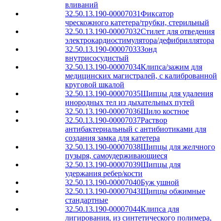
вливаний
32.50.13.190-00007031
Фиксатор
чрескожного катетера/трубки, стерильный
32.50.13.190-00007032
Стилет для отведения
электрокардиостимулятора/дефибриллятора
32.50.13.190-00007033
Зонд
внутрисосудистый
32.50.13.190-00007034
Клипса/зажим для
медицинских магистралей, с калиброванной
круговой шкалой
32.50.13.190-00007035
Щипцы для удаления
инородных тел из дыхательных путей
32.50.13.190-00007036
Шило костное
32.50.13.190-00007037
Раствор
антибактериальный с антибиотиками для
создания замка для катетера
32.50.13.190-00007038
Щипцы для желчного
пузыря, самоудерживающиеся
32.50.13.190-00007039
Щипцы для
удержания ребер/кости
32.50.13.190-00007040
Буж ушной
32.50.13.190-00007043
Щипцы обжимные
стандартные
32.50.13.190-00007044
Клипса для
лигирования, из синтетического полимера,