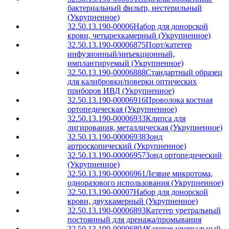
бактериальный фильтр, нестерильный
(Укрупненное)
32.50.13.190-00006
Набор для донорской
крови, четырехкамерный (Укрупненное)
32.50.13.190-00006875
Порт/катетер
инфузионный/инъекционный,
имплантируемый (Укрупненное)
32.50.13.190-00006888
Стандартный образец
для калибровки/поверки оптических
приборов ИВД (Укрупненное)
32.50.13.190-00006916
Проволока костная
ортопедическая (Укрупненное)
32.50.13.190-00006933
Клипса для
лигирования, металлическая (Укрупненное)
32.50.13.190-00006938
Зонд
артроскопический (Укрупненное)
32.50.13.190-00006957
Зонд ортопедический
(Укрупненное)
32.50.13.190-00006961
Лезвие микротома,
одноразового использования (Укрупненное)
32.50.13.190-00007
Набор для донорской
крови, двухкамерный (Укрупненное)
32.50.13.190-00006893
Катетер уретральный
постоянный для дренажа/промывания
32.50.13.190-00006894
Катетер уретральный