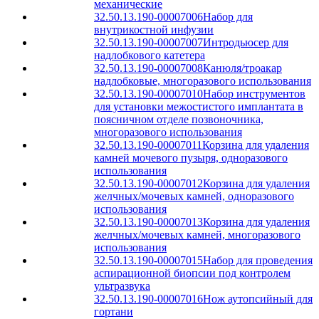
механические
32.50.13.190-00007006
Набор для
внутрикостной инфузии
32.50.13.190-00007007
Интродьюсер для
надлобкового катетера
32.50.13.190-00007008
Канюля/троакар
надлобковые, многоразового использования
32.50.13.190-00007010
Набор инструментов
для установки межостистого имплантата в
поясничном отделе позвоночника,
многоразового использования
32.50.13.190-00007011
Корзина для удаления
камней мочевого пузыря, одноразового
использования
32.50.13.190-00007012
Корзина для удаления
желчных/мочевых камней, одноразового
использования
32.50.13.190-00007013
Корзина для удаления
желчных/мочевых камней, многоразового
использования
32.50.13.190-00007015
Набор для проведения
аспирационной биопсии под контролем
ультразвука
32.50.13.190-00007016
Нож аутопсийный для
гортани