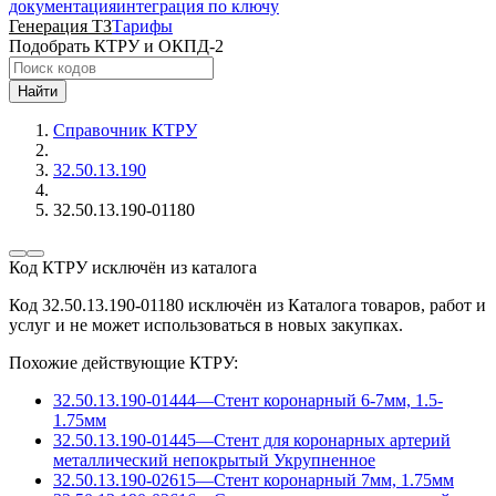
документация
интеграция по ключу
Генерация ТЗ
Тарифы
Подобрать КТРУ и ОКПД-2
Найти
Справочник КТРУ
32.50.13.190
32.50.13.190-01180
Код КТРУ исключён из каталога
Код 32.50.13.190-01180 исключён из Каталога товаров, работ и
услуг и не может использоваться в новых закупках.
Похожие действующие КТРУ:
32.50.13.190-01444
—
Стент коронарный 6-7мм, 1.5-
1.75мм
32.50.13.190-01445
—
Стент для коронарных артерий
металлический непокрытый
Укрупненное
32.50.13.190-02615
—
Стент коронарный 7мм, 1.75мм