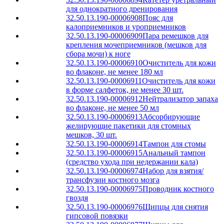
для однократного дренирования
32.50.13.190-00006908
Пояс для
калоприемников и уроприемников
32.50.13.190-00006909
Пара ремешков для
крепления мочеприемников (мешков для
сбора мочи) к ноге
32.50.13.190-00006910
Очиститель для кожи
во флаконе, не менее 180 мл
32.50.13.190-00006911
Очиститель для кожи
в форме салфеток, не менее 30 шт.
32.50.13.190-00006912
Нейтрализатор запаха
во флаконе, не менее 50 мл
32.50.13.190-00006913
Абсорбирующие
желирующие пакетики для стомных
мешков, 30 шт.
32.50.13.190-00006914
Тампон для стомы
32.50.13.190-00006915
Анальный тампон
(средство ухода при недержании кала)
32.50.13.190-00006974
Набор для взятия/
трансфузии костного мозга
32.50.13.190-00006975
Проводник костного
гвоздя
32.50.13.190-00006976
Щипцы для снятия
гипсовой повязки