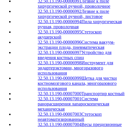
32.50.13.190-00006991
Лезвие к пиле
хирургической ручной, проволочное
32.50.13.190-00006992
Лезвие к пиле
хирургической ручной, листовое
32.50.13.190-00006994
Пила хирургическая
ручная, проволочная
32.50.13.190-00006995
Стетоскоп
акушерский
32.50.13.190-00006996
Система вакуум-
экстрации плода, пневматическая
32.50.13.190-00006997
Устройство для
введения костных спиц
32.50.13.190-00006998
Инструмент для
эндартерэктомии, многоразового
использования
32.50.13.190-00006999
Щетка для чистки
костномозгового канала, многоразового
использования
32.50.13.190-00007000
Транспортир костный
32.50.13.190-00007001
Система
ранорасширения лапароскопическая
механическая
32.50.13.190-00007003
Стетоскоп
неавтоматизированный
32.50.13.190-00007004
Весы прецизионные