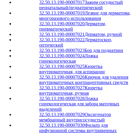
32.50.13.190-00007017
Зажим сосудистый
неонатальный/педиатрический
32.50.13.190-00007019
Лезвие для дерматома,
многоразового использования
32.50.13.190-00007020
Дерматом,
пневматический
32.50.13.190-00007021
Дерматом, ручной
32.50.13.190-00007022
Дерматоскоп,
оптический
32.50.13.190-00007023
Бор для подиатрии
32.50.13.190-00007024
Ложка
гинекологическая
32.50.13.190-00007025
Кюретка
внутриматочная, для аспирации
32.50.13.190-00007026
Крючок для удаления
внутриматочных контрацептивных средств
32.50.13.190-00007027
Кюретка
внутриматочная, ручная
32.50.13.190-00007028
Ложка
гинекологическая для забора маточных
выделений
32.50.13.190-00007029
Оксигенатор
мембранный внутрисосудистый
32.50.13.190-00007030
Фильтр для
инфузионной системы внутривенных