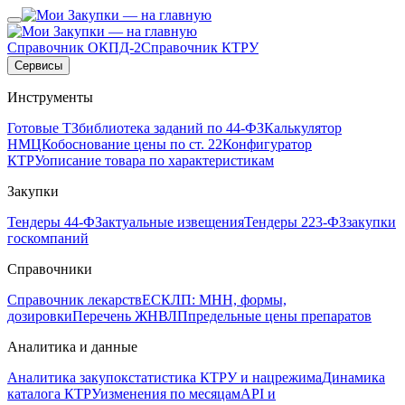
Справочник ОКПД-2
Справочник КТРУ
Сервисы
Инструменты
Готовые ТЗ
библиотека заданий по 44-ФЗ
Калькулятор
НМЦК
обоснование цены по ст. 22
Конфигуратор
КТРУ
описание товара по характеристикам
Закупки
Тендеры 44-ФЗ
актуальные извещения
Тендеры 223-ФЗ
закупки
госкомпаний
Справочники
Справочник лекарств
ЕСКЛП: МНН, формы,
дозировки
Перечень ЖНВЛП
предельные цены препаратов
Аналитика и данные
Аналитика закупок
статистика КТРУ и нацрежима
Динамика
каталога КТРУ
изменения по месяцам
API и