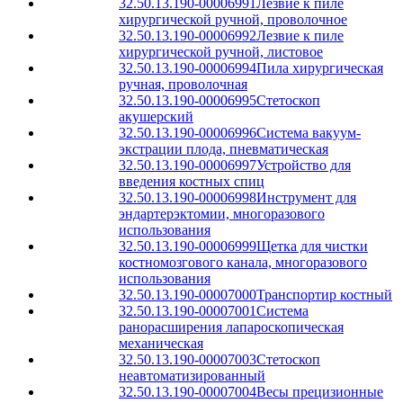
32.50.13.190-00006991
Лезвие к пиле
хирургической ручной, проволочное
32.50.13.190-00006992
Лезвие к пиле
хирургической ручной, листовое
32.50.13.190-00006994
Пила хирургическая
ручная, проволочная
32.50.13.190-00006995
Стетоскоп
акушерский
32.50.13.190-00006996
Система вакуум-
экстрации плода, пневматическая
32.50.13.190-00006997
Устройство для
введения костных спиц
32.50.13.190-00006998
Инструмент для
эндартерэктомии, многоразового
использования
32.50.13.190-00006999
Щетка для чистки
костномозгового канала, многоразового
использования
32.50.13.190-00007000
Транспортир костный
32.50.13.190-00007001
Система
ранорасширения лапароскопическая
механическая
32.50.13.190-00007003
Стетоскоп
неавтоматизированный
32.50.13.190-00007004
Весы прецизионные