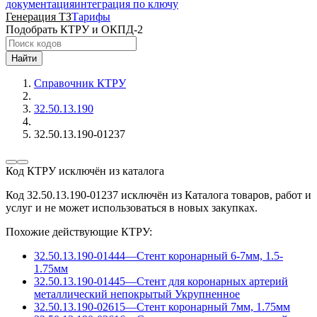
документация
интеграция по ключу
Генерация ТЗ
Тарифы
Подобрать КТРУ и ОКПД-2
Найти
Справочник КТРУ
32.50.13.190
32.50.13.190-01237
Код КТРУ исключён из каталога
Код 32.50.13.190-01237 исключён из Каталога товаров, работ и
услуг и не может использоваться в новых закупках.
Похожие действующие КТРУ:
32.50.13.190-01444
—
Стент коронарный 6-7мм, 1.5-
1.75мм
32.50.13.190-01445
—
Стент для коронарных артерий
металлический непокрытый
Укрупненное
32.50.13.190-02615
—
Стент коронарный 7мм, 1.75мм