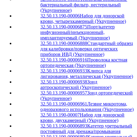
бактериальный фильтр, нестерильный
(Укрупненное)
32.50.13.190-00006
Набор для донорской
крови, четырехкамерный (Укрупненное)
32.50.13.190-00006875
Порт/катетер
инфузионный/инъекционный,
имплантируемый (Укрупненное)
32.50.13.190-00006888
Стандартный образец
для калибровки/поверки оптических
приборов ИВД (Укрупненное)
32.50.13.190-00006916
Проволока костная
ортопедическая (Укрупненное)
32.50.13.190-00006933
Клипса для
лигирования, металлическая (Укрупненное)
32.50.13.190-00006938
Зонд
артроскопический (Укрупненное)
32.50.13.190-00006957
Зонд ортопедический
(Укрупненное)
32.50.13.190-00006961
Лезвие микротома,
одноразового использования (Укрупненное)
32.50.13.190-00007
Набор для донорской
крови, двухкамерный (Укрупненное)
32.50.13.190-00006893
Катетер уретральный
постоянный для дренажа/промывания
32.50.13.190-00006894
Катетер уретральный