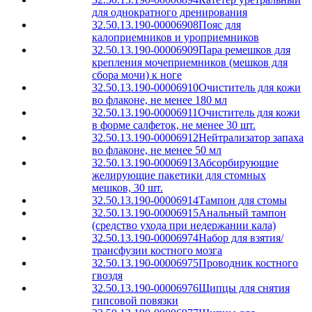
для однократного дренирования
32.50.13.190-00006908
Пояс для
калоприемников и уроприемников
32.50.13.190-00006909
Пара ремешков для
крепления мочеприемников (мешков для
сбора мочи) к ноге
32.50.13.190-00006910
Очиститель для кожи
во флаконе, не менее 180 мл
32.50.13.190-00006911
Очиститель для кожи
в форме салфеток, не менее 30 шт.
32.50.13.190-00006912
Нейтрализатор запаха
во флаконе, не менее 50 мл
32.50.13.190-00006913
Абсорбирующие
желирующие пакетики для стомных
мешков, 30 шт.
32.50.13.190-00006914
Тампон для стомы
32.50.13.190-00006915
Анальный тампон
(средство ухода при недержании кала)
32.50.13.190-00006974
Набор для взятия/
трансфузии костного мозга
32.50.13.190-00006975
Проводник костного
гвоздя
32.50.13.190-00006976
Щипцы для снятия
гипсовой повязки