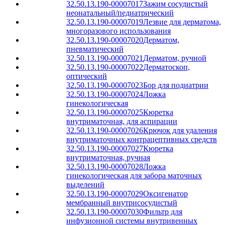
32.50.13.190-00007017
Зажим сосудистый
неонатальный/педиатрический
32.50.13.190-00007019
Лезвие для дерматома,
многоразового использования
32.50.13.190-00007020
Дерматом,
пневматический
32.50.13.190-00007021
Дерматом, ручной
32.50.13.190-00007022
Дерматоскоп,
оптический
32.50.13.190-00007023
Бор для подиатрии
32.50.13.190-00007024
Ложка
гинекологическая
32.50.13.190-00007025
Кюретка
внутриматочная, для аспирации
32.50.13.190-00007026
Крючок для удаления
внутриматочных контрацептивных средств
32.50.13.190-00007027
Кюретка
внутриматочная, ручная
32.50.13.190-00007028
Ложка
гинекологическая для забора маточных
выделений
32.50.13.190-00007029
Оксигенатор
мембранный внутрисосудистый
32.50.13.190-00007030
Фильтр для
инфузионной системы внутривенных