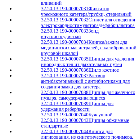
вливаний
32.50.13.190-00007031
Фиксатор
чрескожного катетера/трубки, стерильный
32.50.13.190-00007032
Стилет для отведения
электрокардиостимулятора/дефибриллятора
32.50.13.190-00007033
Зонд
внутрисосудистый
32.50.13.190-00007034
Клипса/зажим для
медицинских магистралей, с калиброванной
круговой шкалой
32.50.13.190-00007035
Щипцы для удаления
инородных тел из дыхательных путей
32.50.13.190-00007036
Шило костное
32.50.13.190-00007037
Раствор
антибактериальный с антибиотиками для
создания замка для катетера
32.50.13.190-00007038
Щипцы для желчного
пузыря, самоудерживающиеся
32.50.13.190-00007039
Щипцы для
удержания ребер/кости
32.50.13.190-00007040
Буж ушной
32.50.13.190-00007043
Щипцы обжимные
стандартные
32.50.13.190-00007044
Клипса для
лигирования, из синтетического полимера,