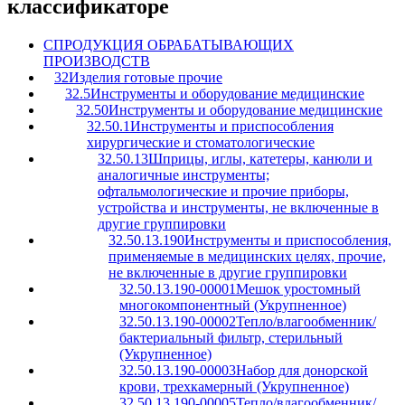
классификаторе
C
ПРОДУКЦИЯ ОБРАБАТЫВАЮЩИХ
ПРОИЗВОДСТВ
32
Изделия готовые прочие
32.5
Инструменты и оборудование медицинские
32.50
Инструменты и оборудование медицинские
32.50.1
Инструменты и приспособления
хирургические и стоматологические
32.50.13
Шприцы, иглы, катетеры, канюли и
аналогичные инструменты;
офтальмологические и прочие приборы,
устройства и инструменты, не включенные в
другие группировки
32.50.13.190
Инструменты и приспособления,
применяемые в медицинских целях, прочие,
не включенные в другие группировки
32.50.13.190-00001
Мешок уростомный
многокомпонентный (Укрупненное)
32.50.13.190-00002
Тепло/влагообменник/
бактериальный фильтр, стерильный
(Укрупненное)
32.50.13.190-00003
Набор для донорской
крови, трехкамерный (Укрупненное)
32.50.13.190-00005
Тепло/влагообменник/