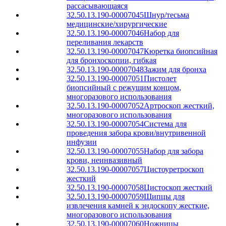
рассасывающаяся
32.50.13.190-00007045
Шнур/тесьма
медицинские/хирургические
32.50.13.190-00007046
Набор для
переливания лекарств
32.50.13.190-00007047
Кюретка биопсийная
для бронхоскопии, гибкая
32.50.13.190-00007048
Зажим для бронха
32.50.13.190-00007051
Пистолет
биопсийный с режущим концом,
многоразового использования
32.50.13.190-00007052
Артроскоп жесткий,
многоразового использования
32.50.13.190-00007054
Система для
проведения забора крови/внутривенной
инфузии
32.50.13.190-00007055
Набор для забора
крови, неинвазивный
32.50.13.190-00007057
Цистоуретроскоп
жесткий
32.50.13.190-00007058
Цистоскоп жесткий
32.50.13.190-00007059
Щипцы для
извлечения камней к эндоскопу жесткие,
многоразового использования
32.50.13.190-00007060
Ножницы