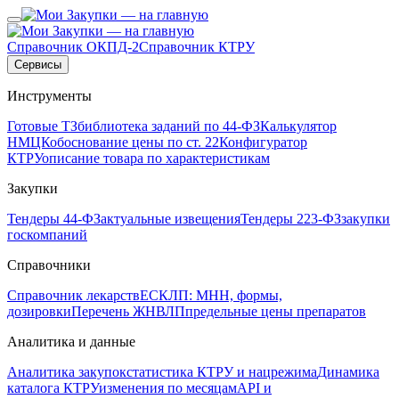
Справочник ОКПД-2
Справочник КТРУ
Сервисы
Инструменты
Готовые ТЗ
библиотека заданий по 44-ФЗ
Калькулятор
НМЦК
обоснование цены по ст. 22
Конфигуратор
КТРУ
описание товара по характеристикам
Закупки
Тендеры 44-ФЗ
актуальные извещения
Тендеры 223-ФЗ
закупки
госкомпаний
Справочники
Справочник лекарств
ЕСКЛП: МНН, формы,
дозировки
Перечень ЖНВЛП
предельные цены препаратов
Аналитика и данные
Аналитика закупок
статистика КТРУ и нацрежима
Динамика
каталога КТРУ
изменения по месяцам
API и