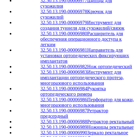
32.50.13.190-00006977
Щипцы для
сухожилия
32.50.13.190-00006978
Крючок для
сухожилий
32.50.13.190-00006979
Инструмент для
создания туннеля для сухожилий/связок
32.50.13.190-00006980
Расширитель для
обеспечения операционного доступа к
легким
32.50.13.190-00006981
Направитель для
установки ортопедических фиксирующих
имплантатов
32.50.13.190-00006982
Нож ортопедический
32.50.13.190-00006983
Инструмент для
имплантации ортопедического протеза,
многоразового использования
32.50.13.190-00006984
Рукоятка
ортопедического римера
32.50.13.190-00006986
Перфоратор для кожи,
многоразового использования
32.50.13.190-00006987
Ретрактор
предсердный
32.50.13.190-00006988
Ретрактор ректальный
32.50.13.190-00006989
Ножницы ректальные
32.50.13.190-00006990
Зеркало ректальное