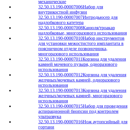
механические
32.50.13.190-00007006
Набор для
внутрикостной инфузии
32.50.13.190-00007007
Интродьюсер для
надлобкового катетера
32.50.13.190-00007008
Канюля/троакар
надлобковые, многоразового использования
32.50.13.190-00007010
Набор инструментов
для установки межостистого имплантата в
поясничном отделе позвоночника,
многоразового использования
32.50.13.190-00007011
Корзина для удаления
камней мочевого пузыря, одноразового
использования
32.50.13.190-00007012
Корзина для удаления
желчных/мочевых камней, одноразового
использования
32.50.13.190-00007013
Корзина для удаления
желчных/мочевых камней, многоразового
использования
32.50.13.190-00007015
Набор для проведения
аспирационной биопсии под контролем
ультразвука
32.50.13.190-00007016
Нож аутопсийный для
гортани