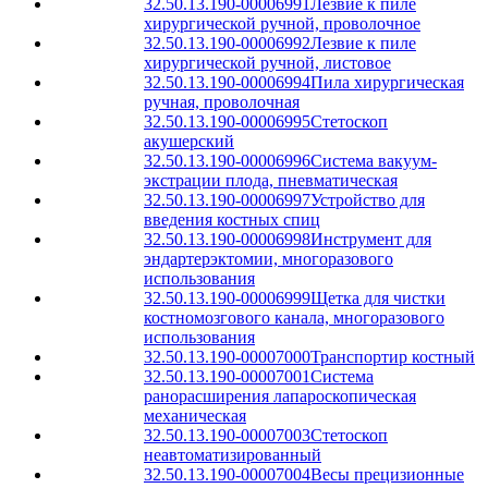
32.50.13.190-00006991
Лезвие к пиле
хирургической ручной, проволочное
32.50.13.190-00006992
Лезвие к пиле
хирургической ручной, листовое
32.50.13.190-00006994
Пила хирургическая
ручная, проволочная
32.50.13.190-00006995
Стетоскоп
акушерский
32.50.13.190-00006996
Система вакуум-
экстрации плода, пневматическая
32.50.13.190-00006997
Устройство для
введения костных спиц
32.50.13.190-00006998
Инструмент для
эндартерэктомии, многоразового
использования
32.50.13.190-00006999
Щетка для чистки
костномозгового канала, многоразового
использования
32.50.13.190-00007000
Транспортир костный
32.50.13.190-00007001
Система
ранорасширения лапароскопическая
механическая
32.50.13.190-00007003
Стетоскоп
неавтоматизированный
32.50.13.190-00007004
Весы прецизионные