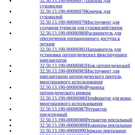
32.50.13.190-00006977
Щипцы для
сухожилия
32.50.13.190-00006978
Крючок для
сухожилий
32.50.13.190-00006979
Инструмент для
создания туннеля для сухожилий/связок
32.50.13.190-00006980
Расширитель для
обеспечения операционного доступа к
легким
32.50.13.190-00006981
Направитель для
установки ортопедических фиксирующих
имплантатов
32.50.13.190-00006982
Нож ортопедический
32.50.13.190-00006983
Инструмент для
имплантации ортопедического протеза,
многоразового использования
32.50.13.190-00006984
Рукоятка
ортопедического римера
32.50.13.190-00006986
Перфоратор для кожи,
многоразового использования
32.50.13.190-00006987
Ретрактор
предсердный
32.50.13.190-00006988
Ретрактор ректальный
32.50.13.190-00006989
Ножницы ректальные
32.50.13.190-00006990
Зеркало ректальное