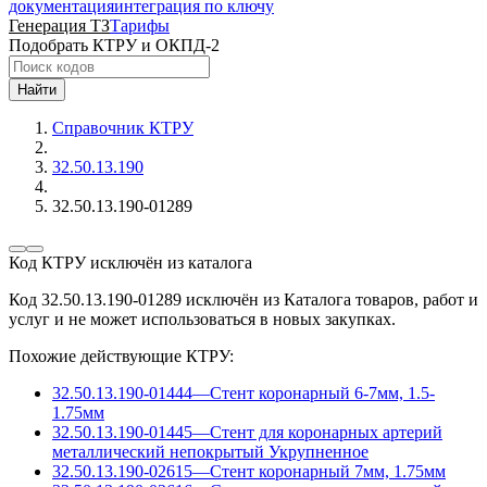
документация
интеграция по ключу
Генерация ТЗ
Тарифы
Подобрать КТРУ и ОКПД-2
Найти
Справочник КТРУ
32.50.13.190
32.50.13.190-01289
Код КТРУ исключён из каталога
Код 32.50.13.190-01289 исключён из Каталога товаров, работ и
услуг и не может использоваться в новых закупках.
Похожие действующие КТРУ:
32.50.13.190-01444
—
Стент коронарный 6-7мм, 1.5-
1.75мм
32.50.13.190-01445
—
Стент для коронарных артерий
металлический непокрытый
Укрупненное
32.50.13.190-02615
—
Стент коронарный 7мм, 1.75мм