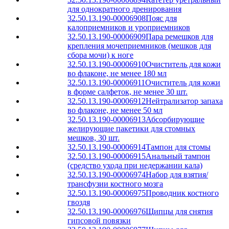
для однократного дренирования
32.50.13.190-00006908
Пояс для
калоприемников и уроприемников
32.50.13.190-00006909
Пара ремешков для
крепления мочеприемников (мешков для
сбора мочи) к ноге
32.50.13.190-00006910
Очиститель для кожи
во флаконе, не менее 180 мл
32.50.13.190-00006911
Очиститель для кожи
в форме салфеток, не менее 30 шт.
32.50.13.190-00006912
Нейтрализатор запаха
во флаконе, не менее 50 мл
32.50.13.190-00006913
Абсорбирующие
желирующие пакетики для стомных
мешков, 30 шт.
32.50.13.190-00006914
Тампон для стомы
32.50.13.190-00006915
Анальный тампон
(средство ухода при недержании кала)
32.50.13.190-00006974
Набор для взятия/
трансфузии костного мозга
32.50.13.190-00006975
Проводник костного
гвоздя
32.50.13.190-00006976
Щипцы для снятия
гипсовой повязки