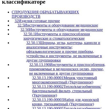
классификаторе
C
ПРОДУКЦИЯ ОБРАБАТЫВАЮЩИХ
ПРОИЗВОДСТВ
32
Изделия готовые прочие
32.5
Инструменты и оборудование медицинские
32.50
Инструменты и оборудование медицинские
32.50.1
Инструменты и приспособления
хирургические и стоматологические
32.50.13
Шприцы, иглы, катетеры, канюли и
аналогичные инструменты;
офтальмологические и прочие приборы,
устройства и инструменты, не включенные в
другие группировки
32.50.13.190
Инструменты и приспособления,
применяемые в медицинских целях, прочие,
не включенные в другие группировки
32.50.13.190-00001
Мешок уростомный
многокомпонентный (Укрупненное)
32.50.13.190-00002
Тепло/влагообменник/
бактериальный фильтр, стерильный
(Укрупненное)
32.50.13.190-00003
Набор для донорской
крови, трехкамерный (Укрупненное)
32.50.13.190-00005
Тепло/влагообменник/