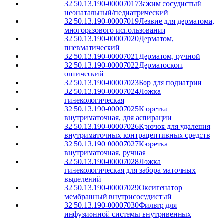
32.50.13.190-00007017
Зажим сосудистый
неонатальный/педиатрический
32.50.13.190-00007019
Лезвие для дерматома,
многоразового использования
32.50.13.190-00007020
Дерматом,
пневматический
32.50.13.190-00007021
Дерматом, ручной
32.50.13.190-00007022
Дерматоскоп,
оптический
32.50.13.190-00007023
Бор для подиатрии
32.50.13.190-00007024
Ложка
гинекологическая
32.50.13.190-00007025
Кюретка
внутриматочная, для аспирации
32.50.13.190-00007026
Крючок для удаления
внутриматочных контрацептивных средств
32.50.13.190-00007027
Кюретка
внутриматочная, ручная
32.50.13.190-00007028
Ложка
гинекологическая для забора маточных
выделений
32.50.13.190-00007029
Оксигенатор
мембранный внутрисосудистый
32.50.13.190-00007030
Фильтр для
инфузионной системы внутривенных