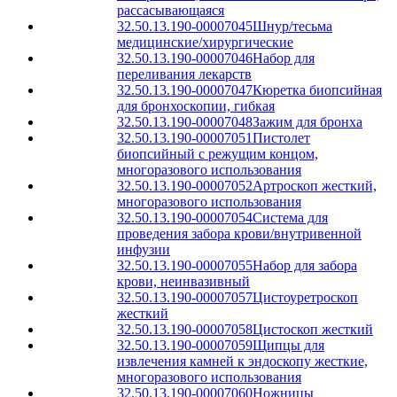
рассасывающаяся
32.50.13.190-00007045
Шнур/тесьма
медицинские/хирургические
32.50.13.190-00007046
Набор для
переливания лекарств
32.50.13.190-00007047
Кюретка биопсийная
для бронхоскопии, гибкая
32.50.13.190-00007048
Зажим для бронха
32.50.13.190-00007051
Пистолет
биопсийный с режущим концом,
многоразового использования
32.50.13.190-00007052
Артроскоп жесткий,
многоразового использования
32.50.13.190-00007054
Система для
проведения забора крови/внутривенной
инфузии
32.50.13.190-00007055
Набор для забора
крови, неинвазивный
32.50.13.190-00007057
Цистоуретроскоп
жесткий
32.50.13.190-00007058
Цистоскоп жесткий
32.50.13.190-00007059
Щипцы для
извлечения камней к эндоскопу жесткие,
многоразового использования
32.50.13.190-00007060
Ножницы