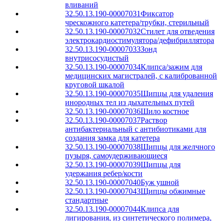
вливаний
32.50.13.190-00007031
Фиксатор
чрескожного катетера/трубки, стерильный
32.50.13.190-00007032
Стилет для отведения
электрокардиостимулятора/дефибриллятора
32.50.13.190-00007033
Зонд
внутрисосудистый
32.50.13.190-00007034
Клипса/зажим для
медицинских магистралей, с калиброванной
круговой шкалой
32.50.13.190-00007035
Щипцы для удаления
инородных тел из дыхательных путей
32.50.13.190-00007036
Шило костное
32.50.13.190-00007037
Раствор
антибактериальный с антибиотиками для
создания замка для катетера
32.50.13.190-00007038
Щипцы для желчного
пузыря, самоудерживающиеся
32.50.13.190-00007039
Щипцы для
удержания ребер/кости
32.50.13.190-00007040
Буж ушной
32.50.13.190-00007043
Щипцы обжимные
стандартные
32.50.13.190-00007044
Клипса для
лигирования, из синтетического полимера,