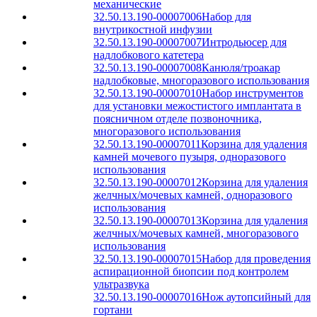
механические
32.50.13.190-00007006
Набор для
внутрикостной инфузии
32.50.13.190-00007007
Интродьюсер для
надлобкового катетера
32.50.13.190-00007008
Канюля/троакар
надлобковые, многоразового использования
32.50.13.190-00007010
Набор инструментов
для установки межостистого имплантата в
поясничном отделе позвоночника,
многоразового использования
32.50.13.190-00007011
Корзина для удаления
камней мочевого пузыря, одноразового
использования
32.50.13.190-00007012
Корзина для удаления
желчных/мочевых камней, одноразового
использования
32.50.13.190-00007013
Корзина для удаления
желчных/мочевых камней, многоразового
использования
32.50.13.190-00007015
Набор для проведения
аспирационной биопсии под контролем
ультразвука
32.50.13.190-00007016
Нож аутопсийный для
гортани