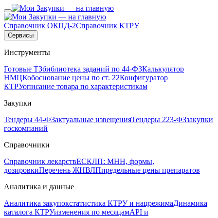
Справочник ОКПД-2
Справочник КТРУ
Сервисы
Инструменты
Готовые ТЗ
библиотека заданий по 44-ФЗ
Калькулятор
НМЦК
обоснование цены по ст. 22
Конфигуратор
КТРУ
описание товара по характеристикам
Закупки
Тендеры 44-ФЗ
актуальные извещения
Тендеры 223-ФЗ
закупки
госкомпаний
Справочники
Справочник лекарств
ЕСКЛП: МНН, формы,
дозировки
Перечень ЖНВЛП
предельные цены препаратов
Аналитика и данные
Аналитика закупок
статистика КТРУ и нацрежима
Динамика
каталога КТРУ
изменения по месяцам
API и