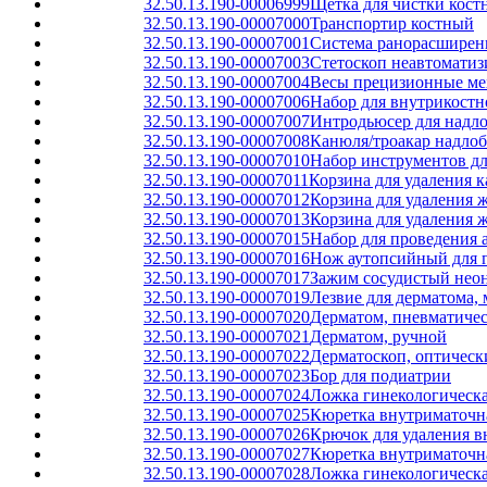
32.50.13.190-00006999
Щетка для чистки кост
32.50.13.190-00007000
Транспортир костный
32.50.13.190-00007001
Система ранорасширени
32.50.13.190-00007003
Стетоскоп неавтомати
32.50.13.190-00007004
Весы прецизионные ме
32.50.13.190-00007006
Набор для внутрикост
32.50.13.190-00007007
Интродьюсер для надло
32.50.13.190-00007008
Канюля/троакар надлоб
32.50.13.190-00007010
Набор инструментов дл
32.50.13.190-00007011
Корзина для удаления 
32.50.13.190-00007012
Корзина для удаления 
32.50.13.190-00007013
Корзина для удаления 
32.50.13.190-00007015
Набор для проведения 
32.50.13.190-00007016
Нож аутопсийный для 
32.50.13.190-00007017
Зажим сосудистый нео
32.50.13.190-00007019
Лезвие для дерматома,
32.50.13.190-00007020
Дерматом, пневматиче
32.50.13.190-00007021
Дерматом, ручной
32.50.13.190-00007022
Дерматоскоп, оптическ
32.50.13.190-00007023
Бор для подиатрии
32.50.13.190-00007024
Ложка гинекологическ
32.50.13.190-00007025
Кюретка внутриматочна
32.50.13.190-00007026
Крючок для удаления 
32.50.13.190-00007027
Кюретка внутриматочна
32.50.13.190-00007028
Ложка гинекологическа