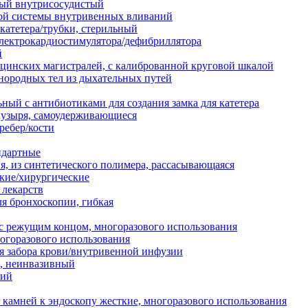
ый внутрисосудистый
ой системы внутривенных вливаний
катетера/трубки, стерильный
электрокардиостимулятора/дефибриллятора
й
цинских магистралей, с калиброванной круговой шкалой
нородных тел из дыхательных путей
ный с антибиотиками для создания замка для катетера
узыря, самоудерживающиеся
ребер/кости
дартные
я, из синтетического полимера, рассасывающаяся
кие/хирургические
 лекарств
я бронхоскопии, гибкая
с режущим концом, многоразового использования
огоразового использования
я забора крови/внутривенной инфузии
и, неинвазивный
кий
камней к эндоскопу жесткие, многоразового использования