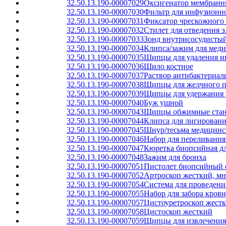
32.50.13.190-00007029
Оксигенатор мембранн
32.50.13.190-00007030
Фильтр для инфузионн
32.50.13.190-00007031
Фиксатор чрескожного 
32.50.13.190-00007032
Стилет для отведения 
32.50.13.190-00007033
Зонд внутрисосудисты
32.50.13.190-00007034
Клипса/зажим для меди
32.50.13.190-00007035
Щипцы для удаления и
32.50.13.190-00007036
Шило костное
32.50.13.190-00007037
Раствор антибактериаль
32.50.13.190-00007038
Щипцы для желчного п
32.50.13.190-00007039
Щипцы для удержания 
32.50.13.190-00007040
Буж ушной
32.50.13.190-00007043
Щипцы обжимные стан
32.50.13.190-00007044
Клипса для лигировани
32.50.13.190-00007045
Шнур/тесьма медицинс
32.50.13.190-00007046
Набор для переливания
32.50.13.190-00007047
Кюретка биопсийная дл
32.50.13.190-00007048
Зажим для бронха
32.50.13.190-00007051
Пистолет биопсийный 
32.50.13.190-00007052
Артроскоп жесткий, мн
32.50.13.190-00007054
Система для проведени
32.50.13.190-00007055
Набор для забора кров
32.50.13.190-00007057
Цистоуретроскоп жест
32.50.13.190-00007058
Цистоскоп жесткий
32.50.13.190-00007059
Щипцы для извлечения 