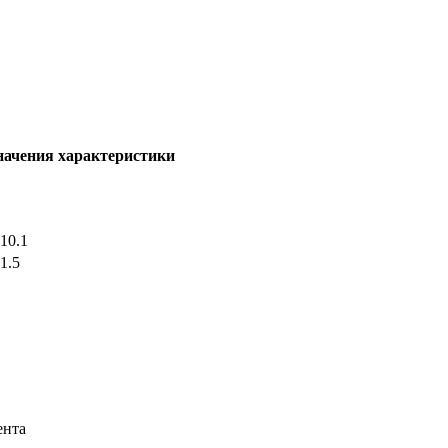
начения характеристики
 10.1
 1.5
ента