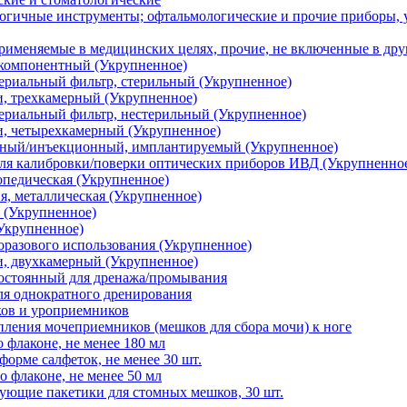
огичные инструменты; офтальмологические и прочие приборы, у
рименяемые в медицинских целях, прочие, не включенные в др
компонентный (Укрупненное)
ериальный фильтр, стерильный (Укрупненное)
и, трехкамерный (Укрупненное)
ериальный фильтр, нестерильный (Укрупненное)
и, четырехкамерный (Укрупненное)
нный/инъекционный, имплантируемый (Укрупненное)
ля калибровки/поверки оптических приборов ИВД (Укрупненно
опедическая (Укрупненное)
я, металлическая (Укрупненное)
 (Укрупненное)
Укрупненное)
оразового использования (Укрупненное)
и, двухкамерный (Укрупненное)
постоянный для дренажа/промывания
ля однократного дренирования
ков и уроприемников
пления мочеприемников (мешков для сбора мочи) к ноге
 флаконе, не менее 180 мл
форме салфеток, не менее 30 шт.
о флаконе, не менее 50 мл
ющие пакетики для стомных мешков, 30 шт.