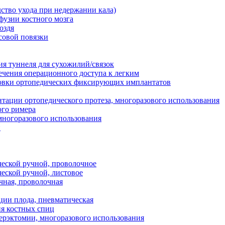
ство ухода при недержании кала)
фузии костного мозга
оздя
совой повязки
ия туннеля для сухожилий/связок
ечения операционного доступа к легким
новки ортопедических фиксирующих имплантатов
тации ортопедического протеза, многоразового использования
ого римера
многоразового использования
й
ческой ручной, проволочное
ческой ручной, листовое
чная, проволочная
ции плода, пневматическая
ия костных спиц
ерэктомии, многоразового использования