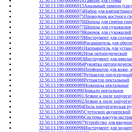
32.50.13.190-00006914
Тампон для стомы
32.50.13.190-00006915
Анальный тампон (сред
32.50.13.190-00006974
Набор для взятия/транс
32.50.13.190-00006975
Проводник костного гв
32.50.13.190-00006976
Щипцы для снятия гип
32.50.13.190-00006977
Щипцы для сухожилия
32.50.13.190-00006978
Крючок для сухожилий
32.50.13.190-00006979
Инструмент для создан
32.50.13.190-00006980
Расширитель для обесп
32.50.13.190-00006981
Направитель для уста
32.50.13.190-00006982
Нож ортопедический
32.50.13.190-00006983
Инструмент для имплан
32.50.13.190-00006984
Рукоятка ортопедическ
32.50.13.190-00006986
Перфоратор для кожи, 
32.50.13.190-00006987
Ретрактор предсердны
32.50.13.190-00006988
Ретрактор ректальный
32.50.13.190-00006989
Ножницы ректальные
32.50.13.190-00006990
Зеркало ректальное
32.50.13.190-00006991
Лезвие к пиле хирурги
32.50.13.190-00006992
Лезвие к пиле хирурги
32.50.13.190-00006994
Пила хирургическая ру
32.50.13.190-00006995
Стетоскоп акушерский
32.50.13.190-00006996
Система вакуум-экстра
32.50.13.190-00006997
Устройство для введен
32.50.13.190-00006998
Инструмент для эндарт