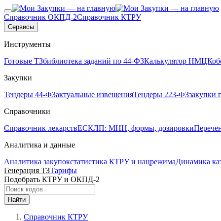
Справочник ОКПД-2
Справочник КТРУ
Сервисы
Инструменты
Готовые ТЗ
библиотека заданий по 44-ФЗ
Калькулятор НМЦК
об
Закупки
Тендеры 44-ФЗ
актуальные извещения
Тендеры 223-ФЗ
закупки 
Справочники
Справочник лекарств
ЕСКЛП: МНН, формы, дозировки
Перече
Аналитика и данные
Аналитика закупок
статистика КТРУ и нацрежима
Динамика ка
Генерация ТЗ
Тарифы
Подобрать КТРУ и ОКПД-2
Найти
Справочник КТРУ