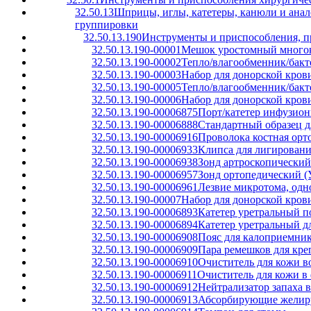
32.50.13
Шприцы, иглы, катетеры, канюли и анал
группировки
32.50.13.190
Инструменты и приспособления, п
32.50.13.190-00001
Мешок уростомный много
32.50.13.190-00002
Тепло/влагообменник/бакт
32.50.13.190-00003
Набор для донорской кров
32.50.13.190-00005
Тепло/влагообменник/бакт
32.50.13.190-00006
Набор для донорской кров
32.50.13.190-00006875
Порт/катетер инфузио
32.50.13.190-00006888
Стандартный образец д
32.50.13.190-00006916
Проволока костная орт
32.50.13.190-00006933
Клипса для лигировани
32.50.13.190-00006938
Зонд артроскопический
32.50.13.190-00006957
Зонд ортопедический (
32.50.13.190-00006961
Лезвие микротома, одн
32.50.13.190-00007
Набор для донорской кров
32.50.13.190-00006893
Катетер уретральный 
32.50.13.190-00006894
Катетер уретральный д
32.50.13.190-00006908
Пояс для калоприемни
32.50.13.190-00006909
Пара ремешков для кре
32.50.13.190-00006910
Очиститель для кожи во
32.50.13.190-00006911
Очиститель для кожи в 
32.50.13.190-00006912
Нейтрализатор запаха в
32.50.13.190-00006913
Абсорбирующие желиру