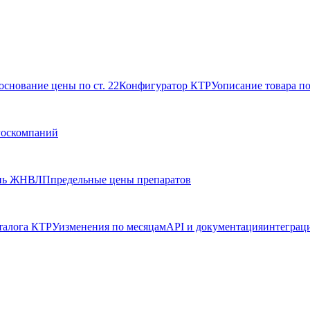
основание цены по ст. 22
Конфигуратор КТРУ
описание товара п
госкомпаний
нь ЖНВЛП
предельные цены препаратов
талога КТРУ
изменения по месяцам
API и документация
интеграц