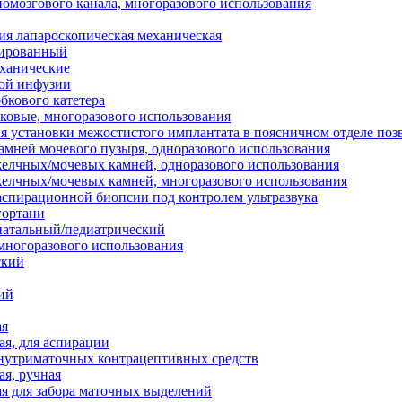
номозгового канала, многоразового использования
я лапароскопическая механическая
зированный
ханические
ной инфузии
бкового катетера
ковые, многоразового использования
я установки межостистого имплантата в поясничном отделе поз
камней мочевого пузыря, одноразового использования
желчных/мочевых камней, одноразового использования
желчных/мочевых камней, многоразового использования
аспирационной биопсии под контролем ультразвука
гортани
натальный/педиатрический
 многоразового использования
ский
ий
ая
я, для аспирации
внутриматочных контрацептивных средств
я, ручная
я для забора маточных выделений