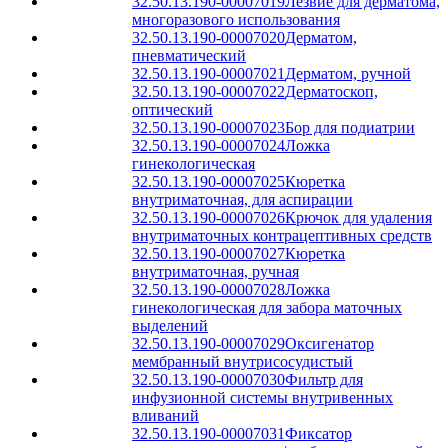
32.50.13.190-00007019
Лезвие для дерматома,
многоразового использования
32.50.13.190-00007020
Дерматом,
пневматический
32.50.13.190-00007021
Дерматом, ручной
32.50.13.190-00007022
Дерматоскоп,
оптический
32.50.13.190-00007023
Бор для подиатрии
32.50.13.190-00007024
Ложка
гинекологическая
32.50.13.190-00007025
Кюретка
внутриматочная, для аспирации
32.50.13.190-00007026
Крючок для удаления
внутриматочных контрацептивных средств
32.50.13.190-00007027
Кюретка
внутриматочная, ручная
32.50.13.190-00007028
Ложка
гинекологическая для забора маточных
выделений
32.50.13.190-00007029
Оксигенатор
мембранный внутрисосудистый
32.50.13.190-00007030
Фильтр для
инфузионной системы внутривенных
вливаний
32.50.13.190-00007031
Фиксатор