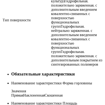
культур)
Гидрофильная.
положительно заряженная. с
дополнительным введением
ковалентно-связанных с
поверхностью
Тип поверхности
функциональных
групп
Гидрофильная.
нейтрально заряженная. с
дополнительным введением
ковалентно-связанных с
поверхностью
функциональных
групп
Гидрофильная.
положительно заряженная. с
дополнительным покрытием из
синтезированных полимеров
Обязательные характеристики
Наименование характеристики
Форма горловины
Значения
Прямая
Наклоненная
Скошенная
Наименование характеристики
Площадь