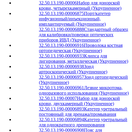
32.50.13.190-00006
Набор для донорской
крови, четырехкамерный (Укрупненное)
32.50.13.190-00006875
Порт/катетер
инфузионный/инъекционный,
имплантируемый (Укрупненное)
32.50.13.190-00006888
Стандартный образец
для калибровки/поверки оптических
приборов ИВД (Укрупненное)
32.50.13.190-00006916
Проволока костная
ортопедическая (Укрупненное)
32.50.13.190-00006933
Клипса для
лигирования, металлическая (Укрупненное)
32.50.13.190-00006938
Зонд
артроскопический (Укрупненное)
32.50.13.190-00006957
Зонд ортопедический
(Укрупненное)
32.50.13.190-00006961
Лезвие микротома,
одноразового использования (Укрупненное)
32.50.13.190-00007
Набор для донорской
крови, двухкамерный (Укрупненное)
32.50.13.190-00006893
Катетер уретральный
постоянный для дренажа/промывания
32.50.13.190-00006894
Катетер уретральный
для однократного дренирования
32.50.13.190-00006908
Пояс для