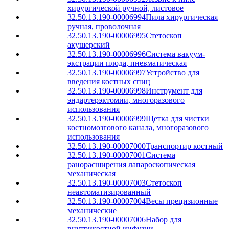
хирургической ручной, листовое
32.50.13.190-00006994
Пила хирургическая
ручная, проволочная
32.50.13.190-00006995
Стетоскоп
акушерский
32.50.13.190-00006996
Система вакуум-
экстрации плода, пневматическая
32.50.13.190-00006997
Устройство для
введения костных спиц
32.50.13.190-00006998
Инструмент для
эндартерэктомии, многоразового
использования
32.50.13.190-00006999
Щетка для чистки
костномозгового канала, многоразового
использования
32.50.13.190-00007000
Транспортир костный
32.50.13.190-00007001
Система
ранорасширения лапароскопическая
механическая
32.50.13.190-00007003
Стетоскоп
неавтоматизированный
32.50.13.190-00007004
Весы прецизионные
механические
32.50.13.190-00007006
Набор для
внутрикостной инфузии