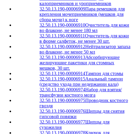
калоприемников и уроприемников
32.50.13.190-00006909
Пара ремешков для
крепления мочеприемников (мешков для
сбора мочи) к ноге
32.50.13.190-00006910
Очиститель для кожи
во флаконе, не менее 180 мл
32.50.13.190-00006911
Очиститель для кожи
в форме салфеток, не менее 30 шт.
32.50.13.190-00006912
Нейтрализатор запаха
во флаконе, не менее 50 мл
32.50.13.190-00006913
Абсорбирующие
желирующие пакетики для стомных
мешков, 30 шт.
32.50.13.190-00006914
Тампон для стомы
32.50.13.190-00006915
Анальный тампон
(средство ухода при недержании кала)
32.50.13.190-00006974
Набор для взятия/
трансфузии костного мозга
32.50.13.190-00006975
Проводник костного
гвоздя
32.50.13.190-00006976
Щипцы для снятия
гипсовой повязки
32.50.13.190-00006977
Щипцы для
сухожилия
32.50.13.190-00006978
Крючок для