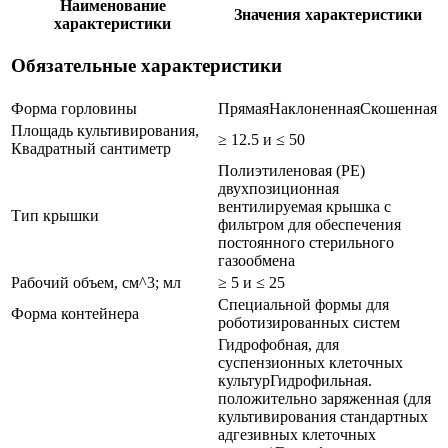
Наименование
Значения характеристики
характеристики
Обязательные характеристики
Форма горловины
Прямая
Наклоненная
Скошенная
Площадь культивирования,
≥ 12.5 и ≤ 50
Квадратный сантиметр
Полиэтиленовая (PE)
двухпозиционная
вентилируемая крышка с
Тип крышки
фильтром для обеспечения
постоянного стерильного
газообмена
Рабочий объем, см^3; мл
≥ 5 и ≤ 25
Специальной формы для
Форма контейнера
роботизированных систем
Гидрофобная, для
суспензионных клеточных
культур
Гидрофильная.
положительно заряженная (для
культивирования стандартных
адгезивных клеточных