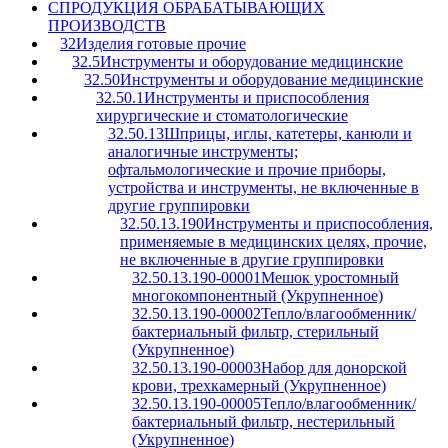
C
ПРОДУКЦИЯ ОБРАБАТЫВАЮЩИХ
ПРОИЗВОДСТВ
32
Изделия готовые прочие
32.5
Инструменты и оборудование медицинские
32.50
Инструменты и оборудование медицинские
32.50.1
Инструменты и приспособления
хирургические и стоматологические
32.50.13
Шприцы, иглы, катетеры, канюли и
аналогичные инструменты;
офтальмологические и прочие приборы,
устройства и инструменты, не включенные в
другие группировки
32.50.13.190
Инструменты и приспособления,
применяемые в медицинских целях, прочие,
не включенные в другие группировки
32.50.13.190-00001
Мешок уростомный
многокомпонентный (Укрупненное)
32.50.13.190-00002
Тепло/влагообменник/
бактериальный фильтр, стерильный
(Укрупненное)
32.50.13.190-00003
Набор для донорской
крови, трехкамерный (Укрупненное)
32.50.13.190-00005
Тепло/влагообменник/
бактериальный фильтр, нестерильный
(Укрупненное)