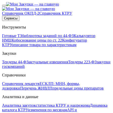
Справочник ОКПД-2
Справочник КТРУ
Сервисы
Инструменты
Готовые ТЗ
библиотека заданий по 44-ФЗ
Калькулятор
НМЦК
обоснование цены по ст. 22
Конфигуратор
КТРУ
описание товара по характеристикам
Закупки
Тендеры 44-ФЗ
актуальные извещения
Тендеры 223-ФЗ
закупки
госкомпаний
Справочники
Справочник лекарств
ЕСКЛП: МНН, формы,
дозировки
Перечень ЖНВЛП
предельные цены препаратов
Аналитика и данные
Аналитика закупок
статистика КТРУ и нацрежима
Динамика
каталога КТРУ
изменения по месяцам
API и