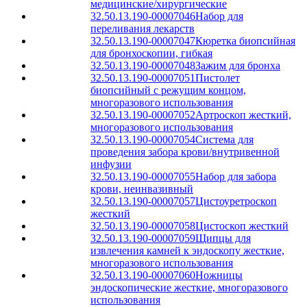
медицинские/хирургические
32.50.13.190-00007046
Набор для
переливания лекарств
32.50.13.190-00007047
Кюретка биопсийная
для бронхоскопии, гибкая
32.50.13.190-00007048
Зажим для бронха
32.50.13.190-00007051
Пистолет
биопсийный с режущим концом,
многоразового использования
32.50.13.190-00007052
Артроскоп жесткий,
многоразового использования
32.50.13.190-00007054
Система для
проведения забора крови/внутривенной
инфузии
32.50.13.190-00007055
Набор для забора
крови, неинвазивный
32.50.13.190-00007057
Цистоуретроскоп
жесткий
32.50.13.190-00007058
Цистоскоп жесткий
32.50.13.190-00007059
Щипцы для
извлечения камней к эндоскопу жесткие,
многоразового использования
32.50.13.190-00007060
Ножницы
эндоскопические жесткие, многоразового
использования