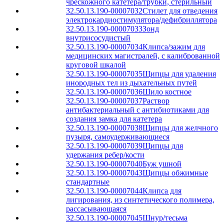
чрескожного катетера/трубки, стерильный
32.50.13.190-00007032
Стилет для отведения
электрокардиостимулятора/дефибриллятора
32.50.13.190-00007033
Зонд
внутрисосудистый
32.50.13.190-00007034
Клипса/зажим для
медицинских магистралей, с калиброванной
круговой шкалой
32.50.13.190-00007035
Щипцы для удаления
инородных тел из дыхательных путей
32.50.13.190-00007036
Шило костное
32.50.13.190-00007037
Раствор
антибактериальный с антибиотиками для
создания замка для катетера
32.50.13.190-00007038
Щипцы для желчного
пузыря, самоудерживающиеся
32.50.13.190-00007039
Щипцы для
удержания ребер/кости
32.50.13.190-00007040
Буж ушной
32.50.13.190-00007043
Щипцы обжимные
стандартные
32.50.13.190-00007044
Клипса для
лигирования, из синтетического полимера,
рассасывающаяся
32.50.13.190-00007045
Шнур/тесьма