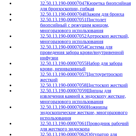
32.50.13.190-00007047
Кюретка биопсийная
для бронхоскопии, гибкая
32.50.13.190-00007048
Зажим для бронха
32.50.13.190-00007051
Пистолет
биопсийный с режущим концом,
многоразового использования
32.50.13.190-00007052
Артроскоп жесткий,
многоразового использования
32.50.13.190-00007054
Система для
проведения забора крови/внутривенной
инфузии
32.50.13.190-00007055
Набор для забора
крови, неинвазивный
32.50.13.190-00007057
Цистоуретроскоп
жесткий
32.50.13.190-00007058
Цистоскоп жесткий
32.50.13.190-00007059
Щипцы для
извлечения камней к эндоскопу жесткие,
многоразового использования
32.50.13.190-00007060
Ножницы
эндоскопические жесткие, многоразового
использования
32.50.13.190-00007061
Проводник рабочий
для жесткого эндоскопа
32.50.13.190-00007062
Обтуратор для