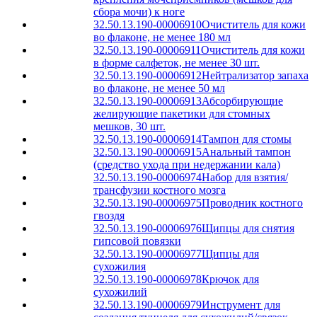
сбора мочи) к ноге
32.50.13.190-00006910
Очиститель для кожи
во флаконе, не менее 180 мл
32.50.13.190-00006911
Очиститель для кожи
в форме салфеток, не менее 30 шт.
32.50.13.190-00006912
Нейтрализатор запаха
во флаконе, не менее 50 мл
32.50.13.190-00006913
Абсорбирующие
желирующие пакетики для стомных
мешков, 30 шт.
32.50.13.190-00006914
Тампон для стомы
32.50.13.190-00006915
Анальный тампон
(средство ухода при недержании кала)
32.50.13.190-00006974
Набор для взятия/
трансфузии костного мозга
32.50.13.190-00006975
Проводник костного
гвоздя
32.50.13.190-00006976
Щипцы для снятия
гипсовой повязки
32.50.13.190-00006977
Щипцы для
сухожилия
32.50.13.190-00006978
Крючок для
сухожилий
32.50.13.190-00006979
Инструмент для