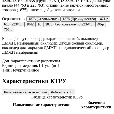
32.50.13.190-01538 (группа ОКПД2 32.50.13.190). Для закупки
важно (44-ФЗ и 223-ФЗ): ограничение закупок иностранных
товаров (1875), плюс ещё 8 условий закупки.
Ограничения:
1875 (Ограничение)
1875 (Преимущество)
471-р
616 (223ФЗ)
1042
10
1875 (Квотирование по 223-ФЗ)
40-р
792-р
Как ещё ищут:
окклюдер кардиологический, окклюдер
ДМЖП, мембранный окклюдер, двухдисковый окклюдер,
окклюдер для закрытия ДМЖП, кардиологический окклюдер
ДМЖП мембранный
Доп. характеристики: разрешены
Единица измерения: Штука (шт)
Тип: Неукрупненное
Характеристики КТРУ
Копировать характеристики
Добавить в ТЗ
Таблица характеристик КТРУ
Значения
Наименование характеристики
характеристики