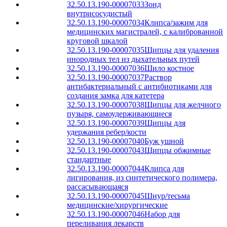
32.50.13.190-00007033
Зонд
внутрисосудистый
32.50.13.190-00007034
Клипса/зажим для
медицинских магистралей, с калиброванной
круговой шкалой
32.50.13.190-00007035
Щипцы для удаления
инородных тел из дыхательных путей
32.50.13.190-00007036
Шило костное
32.50.13.190-00007037
Раствор
антибактериальный с антибиотиками для
создания замка для катетера
32.50.13.190-00007038
Щипцы для желчного
пузыря, самоудерживающиеся
32.50.13.190-00007039
Щипцы для
удержания ребер/кости
32.50.13.190-00007040
Буж ушной
32.50.13.190-00007043
Щипцы обжимные
стандартные
32.50.13.190-00007044
Клипса для
лигирования, из синтетического полимера,
рассасывающаяся
32.50.13.190-00007045
Шнур/тесьма
медицинские/хирургические
32.50.13.190-00007046
Набор для
переливания лекарств