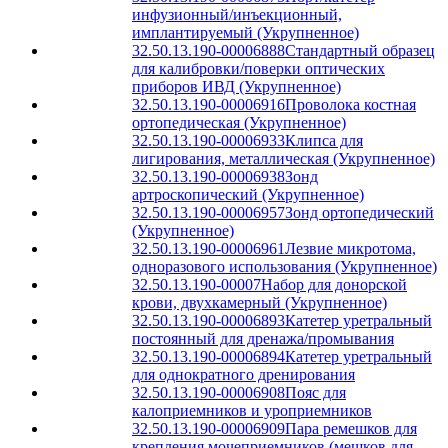
инфузионный/инъекционный,
имплантируемый (Укрупненное)
32.50.13.190-00006888
Стандартный образец
для калибровки/поверки оптических
приборов ИВД (Укрупненное)
32.50.13.190-00006916
Проволока костная
ортопедическая (Укрупненное)
32.50.13.190-00006933
Клипса для
лигирования, металлическая (Укрупненное)
32.50.13.190-00006938
Зонд
артроскопический (Укрупненное)
32.50.13.190-00006957
Зонд ортопедический
(Укрупненное)
32.50.13.190-00006961
Лезвие микротома,
одноразового использования (Укрупненное)
32.50.13.190-00007
Набор для донорской
крови, двухкамерный (Укрупненное)
32.50.13.190-00006893
Катетер уретральный
постоянный для дренажа/промывания
32.50.13.190-00006894
Катетер уретральный
для однократного дренирования
32.50.13.190-00006908
Пояс для
калоприемников и уроприемников
32.50.13.190-00006909
Пара ремешков для
крепления мочеприемников (мешков для