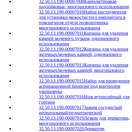
32.50.13.190-00007008
Канюля/троакар
надлобковые, многоразового использования
32.50.13.190-00007010
Набор инструментов
для установки межостистого имплантата в
поясничном отделе позвоночника,
многоразового использования
32.50.13.190-00007011
Корзина для удаления
камней мочевого пузыря, одноразового
использования
32.50.13.190-00007012
Корзина для удаления
желчных/мочевых камней, одноразового
использования
32.50.13.190-00007013
Корзина для удаления
желчных/мочевых камней, многоразового
использования
32.50.13.190-00007015
Набор для проведения
аспирационной биопсии под контролем
ультразвука
32.50.13.190-00007016
Нож аутопсийный для
гортани
32.50.13.190-00007017
Зажим сосудистый
неонатальный/педиатрический
32.50.13.190-00007019
Лезвие для дерматома,
многоразового использования
32.50.13.190-00007020
Дерматом,