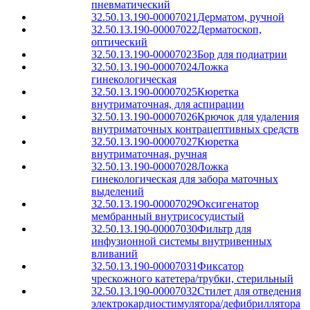
пневматический
32.50.13.190-00007021
Дерматом, ручной
32.50.13.190-00007022
Дерматоскоп,
оптический
32.50.13.190-00007023
Бор для подиатрии
32.50.13.190-00007024
Ложка
гинекологическая
32.50.13.190-00007025
Кюретка
внутриматочная, для аспирации
32.50.13.190-00007026
Крючок для удаления
внутриматочных контрацептивных средств
32.50.13.190-00007027
Кюретка
внутриматочная, ручная
32.50.13.190-00007028
Ложка
гинекологическая для забора маточных
выделений
32.50.13.190-00007029
Оксигенатор
мембранный внутрисосудистый
32.50.13.190-00007030
Фильтр для
инфузионной системы внутривенных
вливаний
32.50.13.190-00007031
Фиксатор
чрескожного катетера/трубки, стерильный
32.50.13.190-00007032
Стилет для отведения
электрокардиостимулятора/дефибриллятора