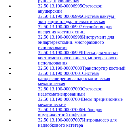
ручная, проволочная
32.50.13.190-00006995
Стетоскоп
акушерский
32.50.13.190-00006996
Система вакуум-
экстрации плода, пневматическая
32.50.13.190-00006997
Устройство для
введения костных спиц
32.50.13.190-00006998
Инструмент для
эндартерэктомии, многоразового
использования
32.50.13.190-00006999
Щетка для чистки
костномозгового канала, многоразового
использования
32.50.13.190-00007000
Транспортир костный
32.50.13.190-00007001
Система
ранорасширения лапароскопическая
механическая
32.50.13.190-00007003
Стетоскоп
неавтоматизированный
32.50.13.190-00007004
Весы прецизионные
механические
32.50.13.190-00007006
Набор для
внутрикостной инфузии
32.50.13.190-00007007
Интродьюсер для
надлобкового катетера