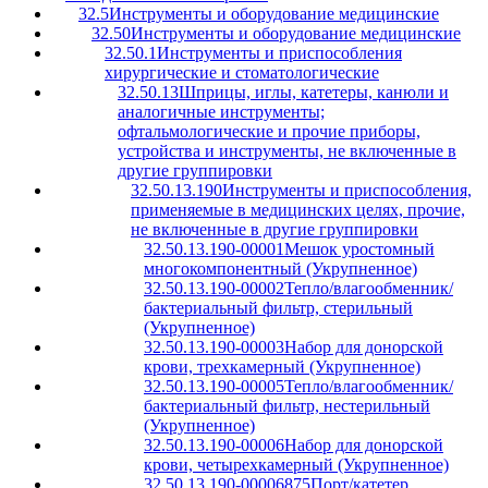
32.5
Инструменты и оборудование медицинские
32.50
Инструменты и оборудование медицинские
32.50.1
Инструменты и приспособления
хирургические и стоматологические
32.50.13
Шприцы, иглы, катетеры, канюли и
аналогичные инструменты;
офтальмологические и прочие приборы,
устройства и инструменты, не включенные в
другие группировки
32.50.13.190
Инструменты и приспособления,
применяемые в медицинских целях, прочие,
не включенные в другие группировки
32.50.13.190-00001
Мешок уростомный
многокомпонентный (Укрупненное)
32.50.13.190-00002
Тепло/влагообменник/
бактериальный фильтр, стерильный
(Укрупненное)
32.50.13.190-00003
Набор для донорской
крови, трехкамерный (Укрупненное)
32.50.13.190-00005
Тепло/влагообменник/
бактериальный фильтр, нестерильный
(Укрупненное)
32.50.13.190-00006
Набор для донорской
крови, четырехкамерный (Укрупненное)
32.50.13.190-00006875
Порт/катетер