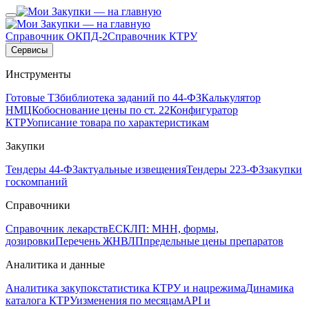
Справочник ОКПД-2
Справочник КТРУ
Сервисы
Инструменты
Готовые ТЗ
библиотека заданий по 44-ФЗ
Калькулятор
НМЦК
обоснование цены по ст. 22
Конфигуратор
КТРУ
описание товара по характеристикам
Закупки
Тендеры 44-ФЗ
актуальные извещения
Тендеры 223-ФЗ
закупки
госкомпаний
Справочники
Справочник лекарств
ЕСКЛП: МНН, формы,
дозировки
Перечень ЖНВЛП
предельные цены препаратов
Аналитика и данные
Аналитика закупок
статистика КТРУ и нацрежима
Динамика
каталога КТРУ
изменения по месяцам
API и