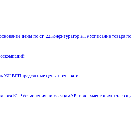
основание цены по ст. 22
Конфигуратор КТРУ
описание товара п
госкомпаний
нь ЖНВЛП
предельные цены препаратов
талога КТРУ
изменения по месяцам
API и документация
интеграц