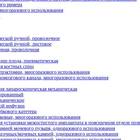
ого римера
многоразового использования
й
ческой ручной, проволочное
ческой ручной, листовое
чная, проволочная
ции плода, пневматическая
ия костных спиц
ерэктомии, многоразового использования
номозгового канала, многоразового использования
я лапароскопическая механическая
зированный
ханические
ной инфузии
бкового катетера
ковые, многоразового использования
я установки межостистого имплантата в поясничном отделе поз
камней мочевого пузыря, одноразового использования
желчных/мочевых камней, одноразового использования
желчных/мочевых камней, многоразового использования