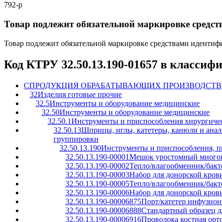
792-р
Товар подлежит обязательной маркировке средс
Товар подлежит обязательной маркировке средствами иденти
Код КТРУ 32.50.13.190-01657 в классиф
C
ПРОДУКЦИЯ ОБРАБАТЫВАЮЩИХ ПРОИЗВОДСТВ
32
Изделия готовые прочие
32.5
Инструменты и оборудование медицинские
32.50
Инструменты и оборудование медицинские
32.50.1
Инструменты и приспособления хирургичес
32.50.13
Шприцы, иглы, катетеры, канюли и анал
группировки
32.50.13.190
Инструменты и приспособления, п
32.50.13.190-00001
Мешок уростомный много
32.50.13.190-00002
Тепло/влагообменник/бакт
32.50.13.190-00003
Набор для донорской кров
32.50.13.190-00005
Тепло/влагообменник/бакт
32.50.13.190-00006
Набор для донорской кров
32.50.13.190-00006875
Порт/катетер инфузио
32.50.13.190-00006888
Стандартный образец д
32.50.13.190-00006916
Проволока костная орт