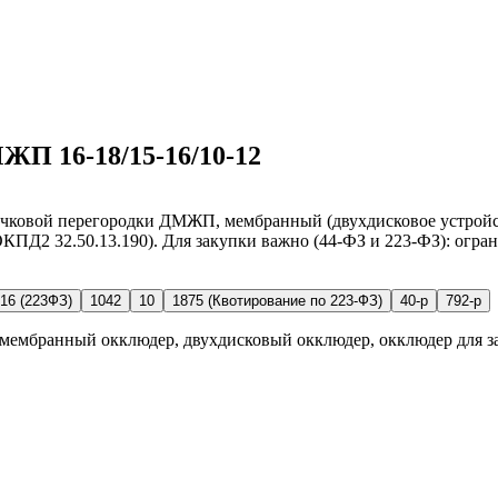
ЖП 16-18/15-16/10-12
дочковой перегородки ДМЖП, мембранный (двухдисковое устро
ОКПД2 32.50.13.190). Для закупки важно (44-ФЗ и 223-ФЗ): огра
16 (223ФЗ)
1042
10
1875 (Квотирование по 223-ФЗ)
40-р
792-р
мембранный окклюдер, двухдисковый окклюдер, окклюдер для