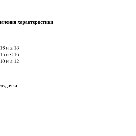
начения характеристики
 16 и ≤ 18
 15 и ≤ 16
 10 и ≤ 12
елудочка