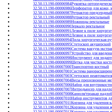
32.50.13.190-00006984
Рукоятка ортопедическ
32.50.13.190-00006986
Перфоратор для кожи, 
32.50.13.190-00006987
Ретрактор предсердны
32.50.13.190-00006988
Ретрактор ректальный
32.50.13.190-00006989
Ножницы ректальные
32.50.13.190-00006990
Зеркало ректальное
32.50.13.190-00006991
Лезвие к пиле хирурги
32.50.13.190-00006992
Лезвие к пиле хирурги
32.50.13.190-00006994
Пила хирургическая ру
32.50.13.190-00006995
Стетоскоп акушерский
32.50.13.190-00006996
Система вакуум-экстра
32.50.13.190-00006997
Устройство для введен
32.50.13.190-00006998
Инструмент для эндарт
32.50.13.190-00006999
Щетка для чистки кост
32.50.13.190-00007000
Транспортир костный
32.50.13.190-00007001
Система ранорасширени
32.50.13.190-00007003
Стетоскоп неавтомати
32.50.13.190-00007004
Весы прецизионные ме
32.50.13.190-00007006
Набор для внутрикост
32.50.13.190-00007007
Интродьюсер для надло
32.50.13.190-00007008
Канюля/троакар надлоб
32.50.13.190-00007010
Набор инструментов дл
32.50.13.190-00007011
Корзина для удаления 
32.50.13.190-00007012
Корзина для удаления 
32.50.13.190-00007013
Корзина для удаления 