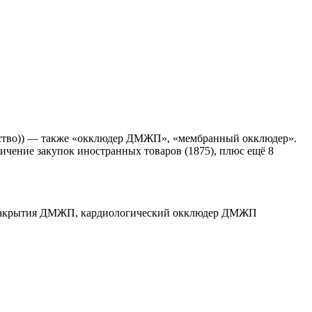
йство)) — также «окклюдер ДМЖП», «мембранный окклюдер».
ничение закупок иностранных товаров (1875), плюс ещё 8
 закрытия ДМЖП, кардиологический окклюдер ДМЖП