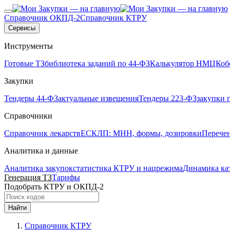
Справочник ОКПД-2
Справочник КТРУ
Сервисы
Инструменты
Готовые ТЗ
библиотека заданий по 44-ФЗ
Калькулятор НМЦК
об
Закупки
Тендеры 44-ФЗ
актуальные извещения
Тендеры 223-ФЗ
закупки 
Справочники
Справочник лекарств
ЕСКЛП: МНН, формы, дозировки
Перече
Аналитика и данные
Аналитика закупок
статистика КТРУ и нацрежима
Динамика ка
Генерация ТЗ
Тарифы
Подобрать КТРУ и ОКПД-2
Найти
Справочник КТРУ