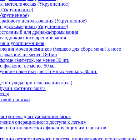
я, металлическая (Укрупненное)
 (Укрупненное)
Укрупненное)
оразового использования (Укрупненное)
и, двухкамерный (Укрупненное)
постоянный для дренажа/промывания
ля однократного дренирования
ков и уроприемников
пления мочеприемников (мешков для сбора мочи) к ноге
 флаконе, не менее 180 мл
форме салфеток, не менее 30 шт.
о флаконе, не менее 50 мл
ющие пакетики для стомных мешков, 30 шт.
ство ухода при недержании кала)
фузии костного мозга
оздя
совой повязки
ия туннеля для сухожилий/связок
ечения операционного доступа к легким
новки ортопедических фиксирующих имплантатов
тации ортопедического протеза, многоразового использования