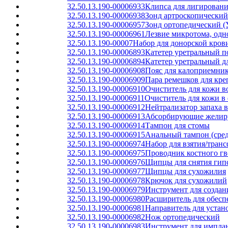
32.50.13.190-00006933
Клипса для лигировани
32.50.13.190-00006938
Зонд артроскопический
32.50.13.190-00006957
Зонд ортопедический (
32.50.13.190-00006961
Лезвие микротома, одн
32.50.13.190-00007
Набор для донорской кров
32.50.13.190-00006893
Катетер уретральный 
32.50.13.190-00006894
Катетер уретральный д
32.50.13.190-00006908
Пояс для калоприемни
32.50.13.190-00006909
Пара ремешков для кре
32.50.13.190-00006910
Очиститель для кожи во
32.50.13.190-00006911
Очиститель для кожи в 
32.50.13.190-00006912
Нейтрализатор запаха в
32.50.13.190-00006913
Абсорбирующие желиру
32.50.13.190-00006914
Тампон для стомы
32.50.13.190-00006915
Анальный тампон (сред
32.50.13.190-00006974
Набор для взятия/транс
32.50.13.190-00006975
Проводник костного гв
32.50.13.190-00006976
Щипцы для снятия гип
32.50.13.190-00006977
Щипцы для сухожилия
32.50.13.190-00006978
Крючок для сухожилий
32.50.13.190-00006979
Инструмент для создан
32.50.13.190-00006980
Расширитель для обесп
32.50.13.190-00006981
Направитель для уста
32.50.13.190-00006982
Нож ортопедический
32.50.13.190-00006983
Инструмент для имплан