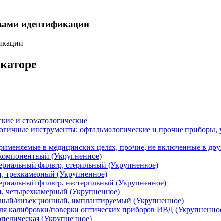
твами идентификации
фикации
икаторе
кие и стоматологические
огичные инструменты; офтальмологические и прочие приборы, у
рименяемые в медицинских целях, прочие, не включенные в др
компонентный (Укрупненное)
ериальный фильтр, стерильный (Укрупненное)
и, трехкамерный (Укрупненное)
ериальный фильтр, нестерильный (Укрупненное)
и, четырехкамерный (Укрупненное)
нный/инъекционный, имплантируемый (Укрупненное)
ля калибровки/поверки оптических приборов ИВД (Укрупненно
опедическая (Укрупненное)