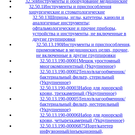
32.50
Инструменты и оборудование медицинские
32.50.1
Инструменты и приспособления
хирургические и стоматологические
32.50.13
Шприцы, иглы, катетеры, канюли и
аналогичные инструменты;
офтальмологические и прочие приборы,
устройства и инструменты, не включенные в
другие группировки
32.50.13.190
Инструменты и приспособления,
применяемые в медицинских целях, прочие,
не включенные в другие группировки
32.50.13.190-00001
Мешок уростомный
многокомпонентный (Укрупненное)
32.50.13.190-00002
Тепло/влагообменник/
бактериальный фильтр, стерильный
(Укрупненное)
32.50.13.190-00003
Набор для донорской
крови, трехкамерный (Укрупненное)
32.50.13.190-00005
Тепло/влагообменник/
бактериальный фильтр, нестерильный
(Укрупненное)
32.50.13.190-00006
Набор для донорской
крови, четырехкамерный (Укрупненное)
32.50.13.190-00006875
Порт/катетер
инфузионный/инъекционный,