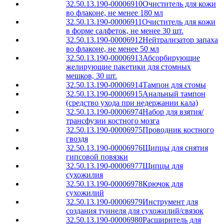
32.50.13.190-00006910
Очиститель для кожи
во флаконе, не менее 180 мл
32.50.13.190-00006911
Очиститель для кожи
в форме салфеток, не менее 30 шт.
32.50.13.190-00006912
Нейтрализатор запаха
во флаконе, не менее 50 мл
32.50.13.190-00006913
Абсорбирующие
желирующие пакетики для стомных
мешков, 30 шт.
32.50.13.190-00006914
Тампон для стомы
32.50.13.190-00006915
Анальный тампон
(средство ухода при недержании кала)
32.50.13.190-00006974
Набор для взятия/
трансфузии костного мозга
32.50.13.190-00006975
Проводник костного
гвоздя
32.50.13.190-00006976
Щипцы для снятия
гипсовой повязки
32.50.13.190-00006977
Щипцы для
сухожилия
32.50.13.190-00006978
Крючок для
сухожилий
32.50.13.190-00006979
Инструмент для
создания туннеля для сухожилий/связок
32.50.13.190-00006980
Расширитель для