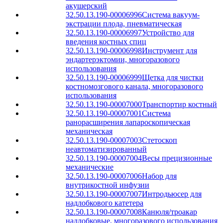
акушерский
32.50.13.190-00006996
Система вакуум-
экстрации плода, пневматическая
32.50.13.190-00006997
Устройство для
введения костных спиц
32.50.13.190-00006998
Инструмент для
эндартерэктомии, многоразового
использования
32.50.13.190-00006999
Щетка для чистки
костномозгового канала, многоразового
использования
32.50.13.190-00007000
Транспортир костный
32.50.13.190-00007001
Система
ранорасширения лапароскопическая
механическая
32.50.13.190-00007003
Стетоскоп
неавтоматизированный
32.50.13.190-00007004
Весы прецизионные
механические
32.50.13.190-00007006
Набор для
внутрикостной инфузии
32.50.13.190-00007007
Интродьюсер для
надлобкового катетера
32.50.13.190-00007008
Канюля/троакар
надлобковые, многоразового использования