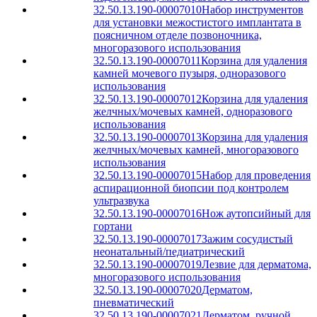
32.50.13.190-00007010
Набор инструментов
для установки межостистого имплантата в
поясничном отделе позвоночника,
многоразового использования
32.50.13.190-00007011
Корзина для удаления
камней мочевого пузыря, одноразового
использования
32.50.13.190-00007012
Корзина для удаления
желчных/мочевых камней, одноразового
использования
32.50.13.190-00007013
Корзина для удаления
желчных/мочевых камней, многоразового
использования
32.50.13.190-00007015
Набор для проведения
аспирационной биопсии под контролем
ультразвука
32.50.13.190-00007016
Нож аутопсийный для
гортани
32.50.13.190-00007017
Зажим сосудистый
неонатальный/педиатрический
32.50.13.190-00007019
Лезвие для дерматома,
многоразового использования
32.50.13.190-00007020
Дерматом,
пневматический
32.50.13.190-00007021
Дерматом, ручной