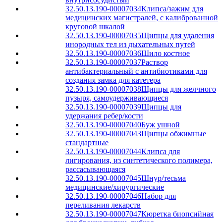
32.50.13.190-00007034
Клипса/зажим для
медицинских магистралей, с калиброванной
круговой шкалой
32.50.13.190-00007035
Щипцы для удаления
инородных тел из дыхательных путей
32.50.13.190-00007036
Шило костное
32.50.13.190-00007037
Раствор
антибактериальный с антибиотиками для
создания замка для катетера
32.50.13.190-00007038
Щипцы для желчного
пузыря, самоудерживающиеся
32.50.13.190-00007039
Щипцы для
удержания ребер/кости
32.50.13.190-00007040
Буж ушной
32.50.13.190-00007043
Щипцы обжимные
стандартные
32.50.13.190-00007044
Клипса для
лигирования, из синтетического полимера,
рассасывающаяся
32.50.13.190-00007045
Шнур/тесьма
медицинские/хирургические
32.50.13.190-00007046
Набор для
переливания лекарств
32.50.13.190-00007047
Кюретка биопсийная