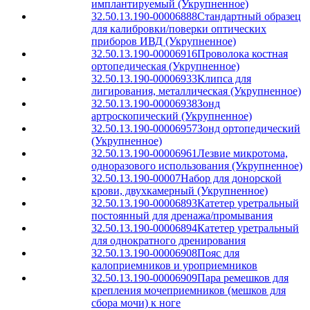
имплантируемый (Укрупненное)
32.50.13.190-00006888
Стандартный образец
для калибровки/поверки оптических
приборов ИВД (Укрупненное)
32.50.13.190-00006916
Проволока костная
ортопедическая (Укрупненное)
32.50.13.190-00006933
Клипса для
лигирования, металлическая (Укрупненное)
32.50.13.190-00006938
Зонд
артроскопический (Укрупненное)
32.50.13.190-00006957
Зонд ортопедический
(Укрупненное)
32.50.13.190-00006961
Лезвие микротома,
одноразового использования (Укрупненное)
32.50.13.190-00007
Набор для донорской
крови, двухкамерный (Укрупненное)
32.50.13.190-00006893
Катетер уретральный
постоянный для дренажа/промывания
32.50.13.190-00006894
Катетер уретральный
для однократного дренирования
32.50.13.190-00006908
Пояс для
калоприемников и уроприемников
32.50.13.190-00006909
Пара ремешков для
крепления мочеприемников (мешков для
сбора мочи) к ноге