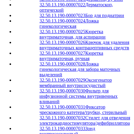
32.50.13.190-00007022
Дерматоскоп,
оптический
32.50.13.190-00007023
Бор для подиатрии
32.50.13.190-00007024
Ложка
гинекологическая
32.50.13.190-00007025
Кюретка
внутриматочная, для аспирации
32.50.13.190-00007026
Крючок для удаления
внутриматочных контрацептивных средств
32.50.13.190-00007027
Кюретка
внутриматочная, ручная
32.50.13.190-00007028
Ложка
гинекологическая для забора маточных
выделений
32.50.13.190-00007029
Оксигенатор
мембранный внутрисосудистый
32.50.13.190-00007030
Фильтр для
инфузионной системы внутривенных
вливаний
32.50.13.190-00007031
Фиксатор
чрескожного катетера/трубки, стерильный
32.50.13.190-00007032
Стилет для отведения
электрокардиостимулятора/дефибриллятора
32.50.13.190-00007033
Зонд
внутрисосудистый