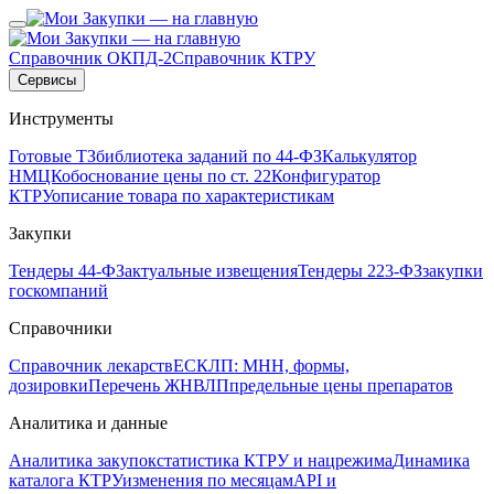
Справочник ОКПД-2
Справочник КТРУ
Сервисы
Инструменты
Готовые ТЗ
библиотека заданий по 44-ФЗ
Калькулятор
НМЦК
обоснование цены по ст. 22
Конфигуратор
КТРУ
описание товара по характеристикам
Закупки
Тендеры 44-ФЗ
актуальные извещения
Тендеры 223-ФЗ
закупки
госкомпаний
Справочники
Справочник лекарств
ЕСКЛП: МНН, формы,
дозировки
Перечень ЖНВЛП
предельные цены препаратов
Аналитика и данные
Аналитика закупок
статистика КТРУ и нацрежима
Динамика
каталога КТРУ
изменения по месяцам
API и