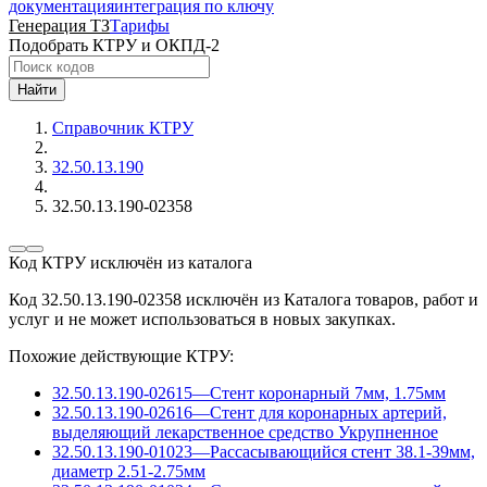
документация
интеграция по ключу
Генерация ТЗ
Тарифы
Подобрать КТРУ и ОКПД-2
Найти
Справочник КТРУ
32.50.13.190
32.50.13.190-02358
Код КТРУ исключён из каталога
Код 32.50.13.190-02358 исключён из Каталога товаров, работ и
услуг и не может использоваться в новых закупках.
Похожие действующие КТРУ:
32.50.13.190-02615
—
Стент коронарный 7мм, 1.75мм
32.50.13.190-02616
—
Стент для коронарных артерий,
выделяющий лекарственное средство
Укрупненное
32.50.13.190-01023
—
Рассасывающийся стент 38.1-39мм,
диаметр 2.51-2.75мм