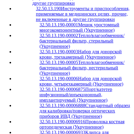
другие группировки
32.50.13.190
Инструменты и приспособления,
применяемые в медицинских целях, прочие,
не включенные в другие группировки
32.50.13.190-00001
Мешок уростомный
многокомпонентный (Укрупненное)
32.50.13.190-00002
Тепло/влагообменник/
бактериальный фильтр, стерильный
(Укрупненное)
32.50.13.190-00003
Набор для донорской
крови, трехкамерный (Укрупненное)
32.50.13.190-00005
Тепло/влагообменник/
бактериальный фильтр, нестерильный
(Укрупненное)
32.50.13.190-00006
Набор для донорской
крови, четырехкамерный (Укрупненное)
32.50.13.190-00006875
Порт/катетер
инфузионный/инъекционный,
имплантируемый (Укрупненное)
32.50.13.190-00006888
Стандартный образец
для калибровки/поверки оптических
приборов ИВД (Укрупненное)
32.50.13.190-00006916
Проволока костная
ортопедическая (Укрупненное)
32.50.13.190-00006933
Клипса для