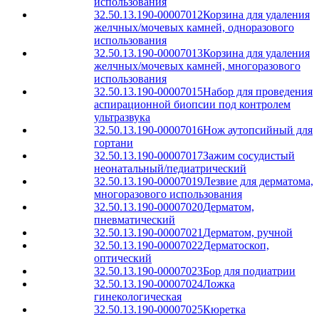
использования
32.50.13.190-00007012
Корзина для удаления
желчных/мочевых камней, одноразового
использования
32.50.13.190-00007013
Корзина для удаления
желчных/мочевых камней, многоразового
использования
32.50.13.190-00007015
Набор для проведения
аспирационной биопсии под контролем
ультразвука
32.50.13.190-00007016
Нож аутопсийный для
гортани
32.50.13.190-00007017
Зажим сосудистый
неонатальный/педиатрический
32.50.13.190-00007019
Лезвие для дерматома,
многоразового использования
32.50.13.190-00007020
Дерматом,
пневматический
32.50.13.190-00007021
Дерматом, ручной
32.50.13.190-00007022
Дерматоскоп,
оптический
32.50.13.190-00007023
Бор для подиатрии
32.50.13.190-00007024
Ложка
гинекологическая
32.50.13.190-00007025
Кюретка