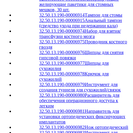
желирующие пакетики для стомных
мешков, 30 шт.
32.50.13.190-00006914
Тампон для стомы
32.50.13.190-00006915
Анальный тампон
(средство ухода при недержании кала)
32.50.13.190-00006974
Набор для взятия/
трансфузии костного мозга
32.50.13.190-00006975
Проводник костного
гвоздя
32.50.13.190-00006976
Щипцы для снятия
гипсовой повязки
32.50.13.190-00006977
Щипцы для
сухожилия
32.50.13.190-00006978
Крючок для
сухожилий
32.50.13.190-00006979
Инструмент для
создания туннеля для сухожилий/связок
32.50.13.190-00006980
Расширитель для
обеспечения операционного доступа к
легким
32.50.13.190-00006981
Направитель для
установки ортопедических фиксирующих
имплантатов
32.50.13.190-00006982
Нож ортопедический
32.50.13.190-00006983
Инструмент для