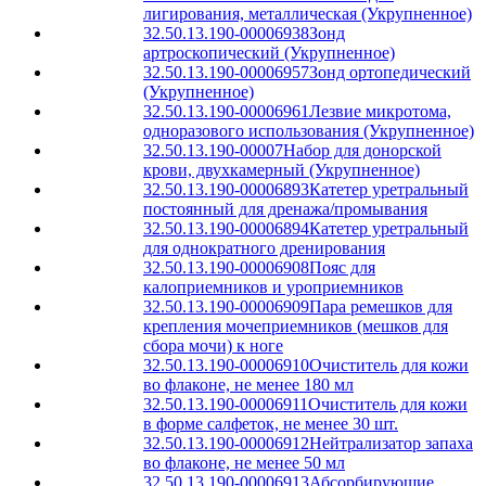
лигирования, металлическая (Укрупненное)
32.50.13.190-00006938
Зонд
артроскопический (Укрупненное)
32.50.13.190-00006957
Зонд ортопедический
(Укрупненное)
32.50.13.190-00006961
Лезвие микротома,
одноразового использования (Укрупненное)
32.50.13.190-00007
Набор для донорской
крови, двухкамерный (Укрупненное)
32.50.13.190-00006893
Катетер уретральный
постоянный для дренажа/промывания
32.50.13.190-00006894
Катетер уретральный
для однократного дренирования
32.50.13.190-00006908
Пояс для
калоприемников и уроприемников
32.50.13.190-00006909
Пара ремешков для
крепления мочеприемников (мешков для
сбора мочи) к ноге
32.50.13.190-00006910
Очиститель для кожи
во флаконе, не менее 180 мл
32.50.13.190-00006911
Очиститель для кожи
в форме салфеток, не менее 30 шт.
32.50.13.190-00006912
Нейтрализатор запаха
во флаконе, не менее 50 мл
32.50.13.190-00006913
Абсорбирующие