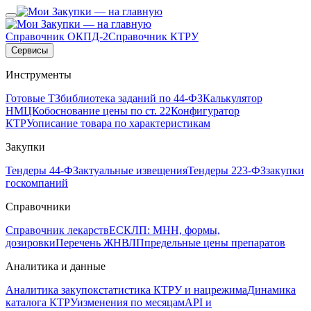
Справочник ОКПД-2
Справочник КТРУ
Сервисы
Инструменты
Готовые ТЗ
библиотека заданий по 44-ФЗ
Калькулятор
НМЦК
обоснование цены по ст. 22
Конфигуратор
КТРУ
описание товара по характеристикам
Закупки
Тендеры 44-ФЗ
актуальные извещения
Тендеры 223-ФЗ
закупки
госкомпаний
Справочники
Справочник лекарств
ЕСКЛП: МНН, формы,
дозировки
Перечень ЖНВЛП
предельные цены препаратов
Аналитика и данные
Аналитика закупок
статистика КТРУ и нацрежима
Динамика
каталога КТРУ
изменения по месяцам
API и