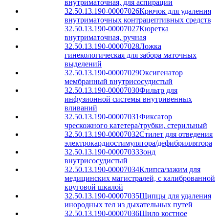
внутриматочная, для аспирации
32.50.13.190-00007026
Крючок для удаления
внутриматочных контрацептивных средств
32.50.13.190-00007027
Кюретка
внутриматочная, ручная
32.50.13.190-00007028
Ложка
гинекологическая для забора маточных
выделений
32.50.13.190-00007029
Оксигенатор
мембранный внутрисосудистый
32.50.13.190-00007030
Фильтр для
инфузионной системы внутривенных
вливаний
32.50.13.190-00007031
Фиксатор
чрескожного катетера/трубки, стерильный
32.50.13.190-00007032
Стилет для отведения
электрокардиостимулятора/дефибриллятора
32.50.13.190-00007033
Зонд
внутрисосудистый
32.50.13.190-00007034
Клипса/зажим для
медицинских магистралей, с калиброванной
круговой шкалой
32.50.13.190-00007035
Щипцы для удаления
инородных тел из дыхательных путей
32.50.13.190-00007036
Шило костное