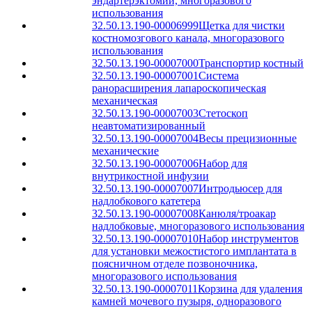
эндартерэктомии, многоразового
использования
32.50.13.190-00006999
Щетка для чистки
костномозгового канала, многоразового
использования
32.50.13.190-00007000
Транспортир костный
32.50.13.190-00007001
Система
ранорасширения лапароскопическая
механическая
32.50.13.190-00007003
Стетоскоп
неавтоматизированный
32.50.13.190-00007004
Весы прецизионные
механические
32.50.13.190-00007006
Набор для
внутрикостной инфузии
32.50.13.190-00007007
Интродьюсер для
надлобкового катетера
32.50.13.190-00007008
Канюля/троакар
надлобковые, многоразового использования
32.50.13.190-00007010
Набор инструментов
для установки межостистого имплантата в
поясничном отделе позвоночника,
многоразового использования
32.50.13.190-00007011
Корзина для удаления
камней мочевого пузыря, одноразового