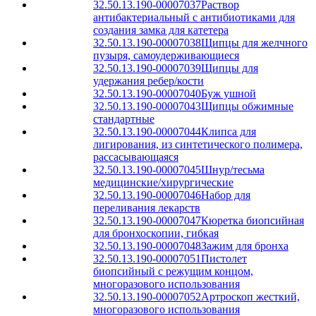
32.50.13.190-00007037
Раствор
антибактериальный с антибиотиками для
создания замка для катетера
32.50.13.190-00007038
Щипцы для желчного
пузыря, самоудерживающиеся
32.50.13.190-00007039
Щипцы для
удержания ребер/кости
32.50.13.190-00007040
Буж ушной
32.50.13.190-00007043
Щипцы обжимные
стандартные
32.50.13.190-00007044
Клипса для
лигирования, из синтетического полимера,
рассасывающаяся
32.50.13.190-00007045
Шнур/тесьма
медицинские/хирургические
32.50.13.190-00007046
Набор для
переливания лекарств
32.50.13.190-00007047
Кюретка биопсийная
для бронхоскопии, гибкая
32.50.13.190-00007048
Зажим для бронха
32.50.13.190-00007051
Пистолет
биопсийный с режущим концом,
многоразового использования
32.50.13.190-00007052
Артроскоп жесткий,
многоразового использования