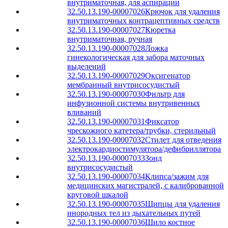
внутриматочная, для аспирации
32.50.13.190-00007026
Крючок для удаления
внутриматочных контрацептивных средств
32.50.13.190-00007027
Кюретка
внутриматочная, ручная
32.50.13.190-00007028
Ложка
гинекологическая для забора маточных
выделений
32.50.13.190-00007029
Оксигенатор
мембранный внутрисосудистый
32.50.13.190-00007030
Фильтр для
инфузионной системы внутривенных
вливаний
32.50.13.190-00007031
Фиксатор
чрескожного катетера/трубки, стерильный
32.50.13.190-00007032
Стилет для отведения
электрокардиостимулятора/дефибриллятора
32.50.13.190-00007033
Зонд
внутрисосудистый
32.50.13.190-00007034
Клипса/зажим для
медицинских магистралей, с калиброванной
круговой шкалой
32.50.13.190-00007035
Щипцы для удаления
инородных тел из дыхательных путей
32.50.13.190-00007036
Шило костное