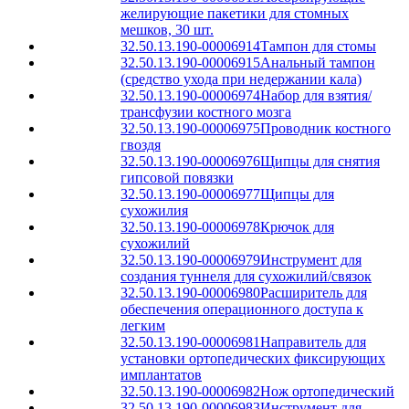
желирующие пакетики для стомных
мешков, 30 шт.
32.50.13.190-00006914
Тампон для стомы
32.50.13.190-00006915
Анальный тампон
(средство ухода при недержании кала)
32.50.13.190-00006974
Набор для взятия/
трансфузии костного мозга
32.50.13.190-00006975
Проводник костного
гвоздя
32.50.13.190-00006976
Щипцы для снятия
гипсовой повязки
32.50.13.190-00006977
Щипцы для
сухожилия
32.50.13.190-00006978
Крючок для
сухожилий
32.50.13.190-00006979
Инструмент для
создания туннеля для сухожилий/связок
32.50.13.190-00006980
Расширитель для
обеспечения операционного доступа к
легким
32.50.13.190-00006981
Направитель для
установки ортопедических фиксирующих
имплантатов
32.50.13.190-00006982
Нож ортопедический
32.50.13.190-00006983
Инструмент для