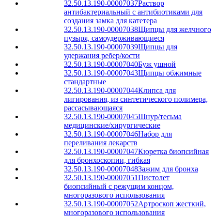
32.50.13.190-00007037
Раствор
антибактериальный с антибиотиками для
создания замка для катетера
32.50.13.190-00007038
Щипцы для желчного
пузыря, самоудерживающиеся
32.50.13.190-00007039
Щипцы для
удержания ребер/кости
32.50.13.190-00007040
Буж ушной
32.50.13.190-00007043
Щипцы обжимные
стандартные
32.50.13.190-00007044
Клипса для
лигирования, из синтетического полимера,
рассасывающаяся
32.50.13.190-00007045
Шнур/тесьма
медицинские/хирургические
32.50.13.190-00007046
Набор для
переливания лекарств
32.50.13.190-00007047
Кюретка биопсийная
для бронхоскопии, гибкая
32.50.13.190-00007048
Зажим для бронха
32.50.13.190-00007051
Пистолет
биопсийный с режущим концом,
многоразового использования
32.50.13.190-00007052
Артроскоп жесткий,
многоразового использования