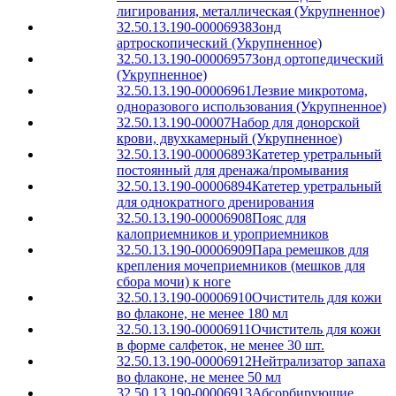
лигирования, металлическая (Укрупненное)
32.50.13.190-00006938
Зонд
артроскопический (Укрупненное)
32.50.13.190-00006957
Зонд ортопедический
(Укрупненное)
32.50.13.190-00006961
Лезвие микротома,
одноразового использования (Укрупненное)
32.50.13.190-00007
Набор для донорской
крови, двухкамерный (Укрупненное)
32.50.13.190-00006893
Катетер уретральный
постоянный для дренажа/промывания
32.50.13.190-00006894
Катетер уретральный
для однократного дренирования
32.50.13.190-00006908
Пояс для
калоприемников и уроприемников
32.50.13.190-00006909
Пара ремешков для
крепления мочеприемников (мешков для
сбора мочи) к ноге
32.50.13.190-00006910
Очиститель для кожи
во флаконе, не менее 180 мл
32.50.13.190-00006911
Очиститель для кожи
в форме салфеток, не менее 30 шт.
32.50.13.190-00006912
Нейтрализатор запаха
во флаконе, не менее 50 мл
32.50.13.190-00006913
Абсорбирующие