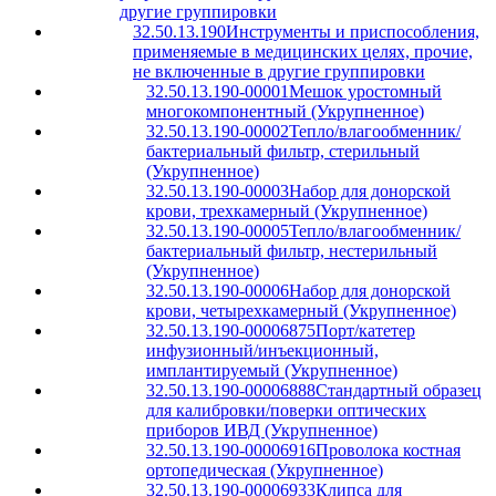
другие группировки
32.50.13.190
Инструменты и приспособления,
применяемые в медицинских целях, прочие,
не включенные в другие группировки
32.50.13.190-00001
Мешок уростомный
многокомпонентный (Укрупненное)
32.50.13.190-00002
Тепло/влагообменник/
бактериальный фильтр, стерильный
(Укрупненное)
32.50.13.190-00003
Набор для донорской
крови, трехкамерный (Укрупненное)
32.50.13.190-00005
Тепло/влагообменник/
бактериальный фильтр, нестерильный
(Укрупненное)
32.50.13.190-00006
Набор для донорской
крови, четырехкамерный (Укрупненное)
32.50.13.190-00006875
Порт/катетер
инфузионный/инъекционный,
имплантируемый (Укрупненное)
32.50.13.190-00006888
Стандартный образец
для калибровки/поверки оптических
приборов ИВД (Укрупненное)
32.50.13.190-00006916
Проволока костная
ортопедическая (Укрупненное)
32.50.13.190-00006933
Клипса для