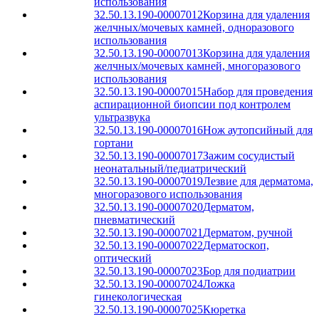
использования
32.50.13.190-00007012
Корзина для удаления
желчных/мочевых камней, одноразового
использования
32.50.13.190-00007013
Корзина для удаления
желчных/мочевых камней, многоразового
использования
32.50.13.190-00007015
Набор для проведения
аспирационной биопсии под контролем
ультразвука
32.50.13.190-00007016
Нож аутопсийный для
гортани
32.50.13.190-00007017
Зажим сосудистый
неонатальный/педиатрический
32.50.13.190-00007019
Лезвие для дерматома,
многоразового использования
32.50.13.190-00007020
Дерматом,
пневматический
32.50.13.190-00007021
Дерматом, ручной
32.50.13.190-00007022
Дерматоскоп,
оптический
32.50.13.190-00007023
Бор для подиатрии
32.50.13.190-00007024
Ложка
гинекологическая
32.50.13.190-00007025
Кюретка