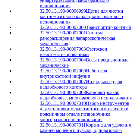
эндартерэктомии, многоразового
использования
32.50.13.190-00006999
Щетка для чистки
костномозгового канала, многоразового
использования
32.50.13.190-00007000
Транспортир костный
32.50.13.190-00007001
Система
ранорасширения лапароскопическая
механическая
32.50.13.190-00007003
Стетоскоп
неавтоматизированный
32.50.13.190-00007004
Весы прецизионные
механические
32.50.13.190-00007006
Набор для
внутрикостной инфузии
32.50.13.190-00007007
Интродьюсер для
надлобкового катетера
32.50.13.190-00007008
Канюля/троакар
надлобковые, многоразового использования
32.50.13.190-00007010
Набор инструментов
для установки межостистого имплантата в
поясничном отделе позвоночника,
многоразового использования
32.50.13.190-00007011
Корзина для удаления
камней мочевого пузыря, одноразового