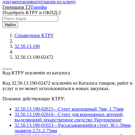
документация
интеграция по ключу
Генерация ТЗ
Тарифы
Подобрать КТРУ и ОКПД-2
Найти
Справочник КТРУ
32.50.13.190
32.50.13.190-02472
Код КТРУ исключён из каталога
Код 32.50.13.190-02472 исключён из Каталога товаров, работ и
услуг и не может использоваться в новых закупках.
Похожие действующие КТРУ:
32.50.13.190-02615
—
Стент коронарный 7мм, 1.75мм
32.50.13.190-02616
—
Стент для коронарных артерий,
выделяющий лекарственное средство
Укрупненное
32.50.13.190-01023
—
Рассасывающийся стент 38.1-39мм,
диаметр 2.51-2.75мм