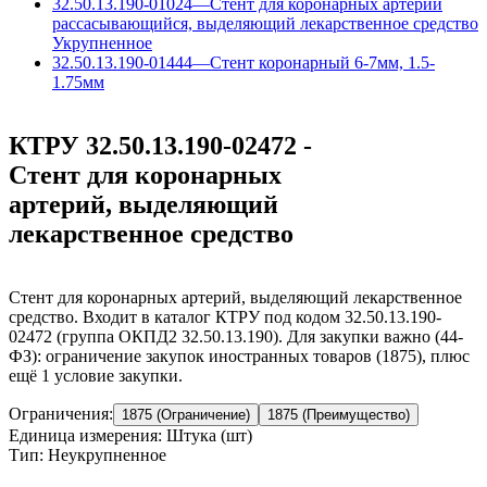
32.50.13.190-01024
—
Стент для коронарных артерий
рассасывающийся, выделяющий лекарственное средство
Укрупненное
32.50.13.190-01444
—
Стент коронарный 6-7мм, 1.5-
1.75мм
КТРУ 32.50.13.190-02472 -
Стент для коронарных
артерий, выделяющий
лекарственное средство
Стент для коронарных артерий, выделяющий лекарственное
средство. Входит в каталог КТРУ под кодом 32.50.13.190-
02472 (группа ОКПД2 32.50.13.190). Для закупки важно (44-
ФЗ): ограничение закупок иностранных товаров (1875), плюс
ещё 1 условие закупки.
Ограничения:
1875 (Ограничение)
1875 (Преимущество)
Единица измерения: Штука (шт)
Тип: Неукрупненное