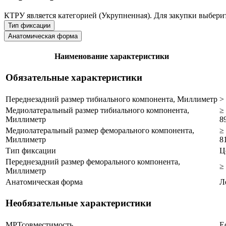
КТРУ является категорией (Укрупненная). Для закупки выберит
Тип фиксации
Анатомическая форма
Наименование характеристики
Обязательные характеристики
Переднезадний размер тибиального компонента, Миллиметр
>
Медиолатеральный размер тибиального компонента,
≥
Миллиметр
8
Медиолатеральный размер феморального компонента,
≥
Миллиметр
8
Тип фиксации
Ц
Переднезадний размер феморального компонента,
≥
Миллиметр
Анатомическая форма
Л
Необязательные характеристики
МРТсовместимость
Е