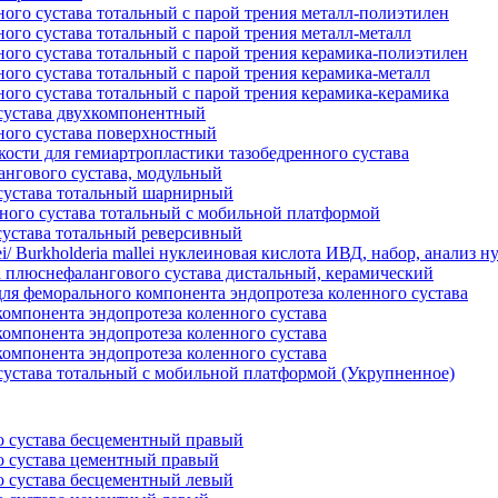
ного сустава тотальный с парой трения металл-полиэтилен
ого сустава тотальный с парой трения металл-металл
ного сустава тотальный с парой трения керамика-полиэтилен
ого сустава тотальный с парой трения керамика-металл
ного сустава тотальный с парой трения керамика-керамика
сустава двухкомпонентный
ного сустава поверхностный
кости для гемиартропластики тазобедренного сустава
ангового сустава, модульный
сустава тотальный шарнирный
ного сустава тотальный с мобильной платформой
сустава тотальный реверсивный
ei/ Burkholderia mallei нуклеиновая кислота ИВД, набор, анализ 
 плюснефалангового сустава дистальный, керамический
 феморального компонента эндопротеза коленного сустава
компонента эндопротеза коленного сустава
компонента эндопротеза коленного сустава
компонента эндопротеза коленного сустава
сустава тотальный с мобильной платформой (Укрупненное)
о сустава бесцементный правый
о сустава цементный правый
о сустава бесцементный левый