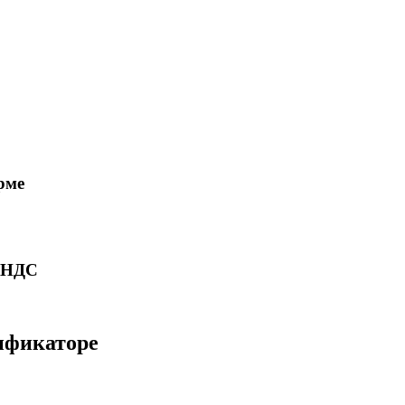
рме
ю НДС
сификаторе