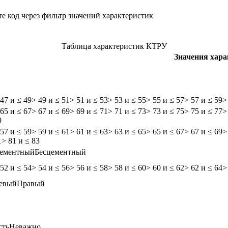
е код через фильтр значений характеристик
Таблица характеристик КТРУ
Значения хар
 47 и ≤ 49
> 49 и ≤ 51
> 51 и ≤ 53
> 53 и ≤ 55
> 55 и ≤ 57
> 57 и ≤ 59
>
 65 и ≤ 67
> 67 и ≤ 69
> 69 и ≤ 71
> 71 и ≤ 73
> 73 и ≤ 75
> 75 и ≤ 77
>
9
 57 и ≤ 59
> 59 и ≤ 61
> 61 и ≤ 63
> 63 и ≤ 65
> 65 и ≤ 67
> 67 и ≤ 69
>
1
> 81 и ≤ 83
ементный
Бесцементный
 52 и ≤ 54
> 54 и ≤ 56
> 56 и ≤ 58
> 58 и ≤ 60
> 60 и ≤ 62
> 62 и ≤ 64
>
евый
Правый
сть
Неважно