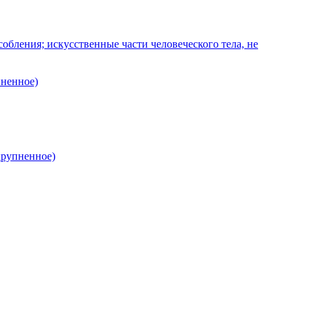
бления; искусственные части человеческого тела, не
пненное)
крупненное)