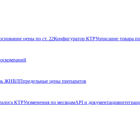
основание цены по ст. 22
Конфигуратор КТРУ
описание товара п
госкомпаний
нь ЖНВЛП
предельные цены препаратов
талога КТРУ
изменения по месяцам
API и документация
интеграц