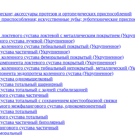
еские; аксессуары протезов и ортопедических приспособлений
приспособления; искусственные зубы; зуботехнические приспосо
 локтевого сустава локтевой с металлическим покрытием (Укру
ого сустава лучевой (Укрупненное)
 коленного сустава тибиальный покрытый (Укрупненное)
сустава частичный (Укрупненное)
 коленного сустава феморальный покрытый (Укрупненное)
компонента локтевого сустава покрытый (Укрупненное)
 коленного сустава тибиальный непокрытый, металлический (У
онента эндопротеза коленного сустава (Укрупненное)
 сустава одномыщелковый
сустава тотальный шарнирный
сустава тотальный с задней стабилизацией
ного сустава частичный
сустава тотальный с сохранением крестообразной связки
ьного межфалангового сустава, однокомпонентный
сустава тотальный
ного сустава тотальный
сустава частичный биполярный
нгового сустава частичный
еморальный