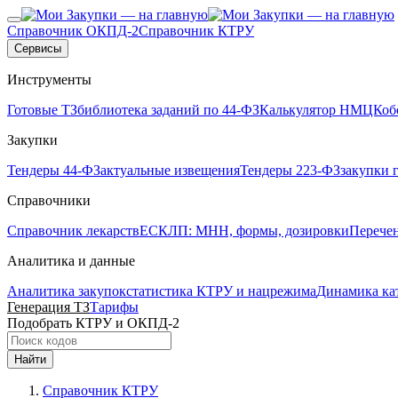
Справочник ОКПД-2
Справочник КТРУ
Сервисы
Инструменты
Готовые ТЗ
библиотека заданий по 44-ФЗ
Калькулятор НМЦК
об
Закупки
Тендеры 44-ФЗ
актуальные извещения
Тендеры 223-ФЗ
закупки 
Справочники
Справочник лекарств
ЕСКЛП: МНН, формы, дозировки
Перече
Аналитика и данные
Аналитика закупок
статистика КТРУ и нацрежима
Динамика ка
Генерация ТЗ
Тарифы
Подобрать КТРУ и ОКПД-2
Найти
Справочник КТРУ