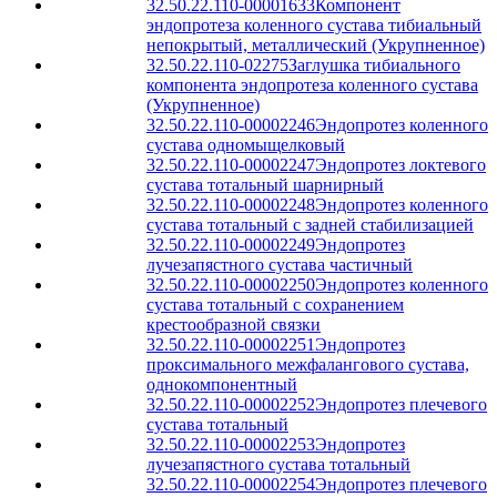
32.50.22.110-00001633
Компонент
эндопротеза коленного сустава тибиальный
непокрытый, металлический (Укрупненное)
32.50.22.110-02275
Заглушка тибиального
компонента эндопротеза коленного сустава
(Укрупненное)
32.50.22.110-00002246
Эндопротез коленного
сустава одномыщелковый
32.50.22.110-00002247
Эндопротез локтевого
сустава тотальный шарнирный
32.50.22.110-00002248
Эндопротез коленного
сустава тотальный с задней стабилизацией
32.50.22.110-00002249
Эндопротез
лучезапястного сустава частичный
32.50.22.110-00002250
Эндопротез коленного
сустава тотальный с сохранением
крестообразной связки
32.50.22.110-00002251
Эндопротез
проксимального межфалангового сустава,
однокомпонентный
32.50.22.110-00002252
Эндопротез плечевого
сустава тотальный
32.50.22.110-00002253
Эндопротез
лучезапястного сустава тотальный
32.50.22.110-00002254
Эндопротез плечевого