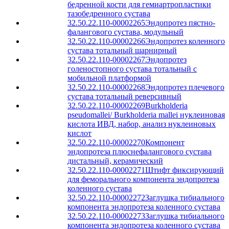
бедренной кости для гемиартропластики
тазобедренного сустава
32.50.22.110-00002265
Эндопротез пястно-
фалангового сустава, модульный
32.50.22.110-00002266
Эндопротез коленного
сустава тотальный шарнирный
32.50.22.110-00002267
Эндопротез
голеностопного сустава тотальный с
мобильной платформой
32.50.22.110-00002268
Эндопротез плечевого
сустава тотальный реверсивный
32.50.22.110-00002269
Burkholderia
pseudomallei/ Burkholderia mallei нуклеиновая
кислота ИВД, набор, анализ нуклеиновых
кислот
32.50.22.110-00002270
Компонент
эндопротеза плюснефалангового сустава
дистальный, керамический
32.50.22.110-00002271
Штифт фиксирующий
для феморального компонента эндопротеза
коленного сустава
32.50.22.110-00002272
Заглушка тибиального
компонента эндопротеза коленного сустава
32.50.22.110-00002273
Заглушка тибиального
компонента эндопротеза коленного сустава