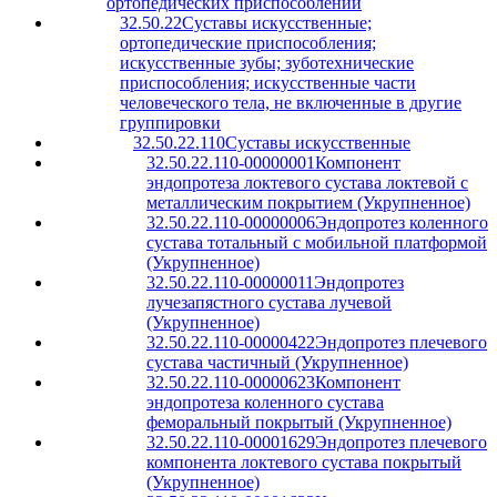
ортопедических приспособлений
32.50.22
Суставы искусственные;
ортопедические приспособления;
искусственные зубы; зуботехнические
приспособления; искусственные части
человеческого тела, не включенные в другие
группировки
32.50.22.110
Суставы искусственные
32.50.22.110-00000001
Компонент
эндопротеза локтевого сустава локтевой с
металлическим покрытием (Укрупненное)
32.50.22.110-00000006
Эндопротез коленного
сустава тотальный с мобильной платформой
(Укрупненное)
32.50.22.110-00000011
Эндопротез
лучезапястного сустава лучевой
(Укрупненное)
32.50.22.110-00000422
Эндопротез плечевого
сустава частичный (Укрупненное)
32.50.22.110-00000623
Компонент
эндопротеза коленного сустава
феморальный покрытый (Укрупненное)
32.50.22.110-00001629
Эндопротез плечевого
компонента локтевого сустава покрытый
(Укрупненное)