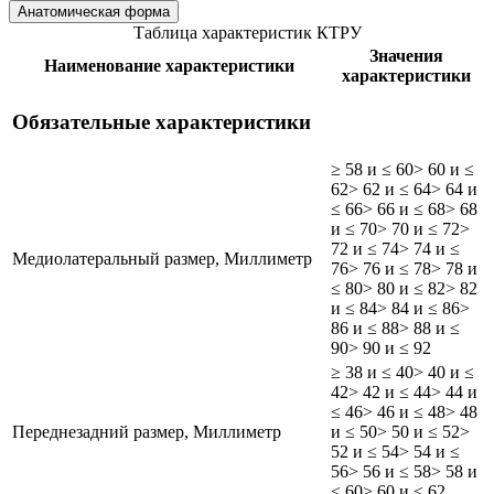
Анатомическая форма
Таблица характеристик КТРУ
Значения
Наименование характеристики
характеристики
Обязательные характеристики
≥ 58 и ≤ 60
> 60 и ≤
62
> 62 и ≤ 64
> 64 и
≤ 66
> 66 и ≤ 68
> 68
и ≤ 70
> 70 и ≤ 72
>
72 и ≤ 74
> 74 и ≤
Медиолатеральный размер, Миллиметр
76
> 76 и ≤ 78
> 78 и
≤ 80
> 80 и ≤ 82
> 82
и ≤ 84
> 84 и ≤ 86
>
86 и ≤ 88
> 88 и ≤
90
> 90 и ≤ 92
≥ 38 и ≤ 40
> 40 и ≤
42
> 42 и ≤ 44
> 44 и
≤ 46
> 46 и ≤ 48
> 48
Переднезадний размер, Миллиметр
и ≤ 50
> 50 и ≤ 52
>
52 и ≤ 54
> 54 и ≤
56
> 56 и ≤ 58
> 58 и
≤ 60
> 60 и ≤ 62