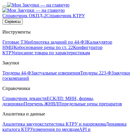
Справочник ОКПД-2
Справочник КТРУ
Сервисы
Инструменты
Готовые ТЗ
библиотека заданий по 44-ФЗ
Калькулятор
НМЦК
обоснование цены по ст. 22
Конфигуратор
КТРУ
описание товара по характеристикам
Закупки
Тендеры 44-ФЗ
актуальные извещения
Тендеры 223-ФЗ
закупки
госкомпаний
Справочники
Справочник лекарств
ЕСКЛП: МНН, формы,
дозировки
Перечень ЖНВЛП
предельные цены препаратов
Аналитика и данные
Аналитика закупок
статистика КТРУ и нацрежима
Динамика
каталога КТРУ
изменения по месяцам
API и