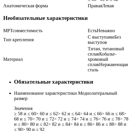
Анатомическая форма
Правая
Левая
Необязательные характеристики
МРТсовместимость
Есть
Неважно
С выступами
Без
Тип крепления
выступов
Титан, титановый
сплав
Кобальт-
Материал
хромовый
сплав
Нержавеющая
сталь
Обязательные характеристики
Наименование характеристики
Медиолатеральный
размер
Значения
≥ 58 и ≤ 60
> 60 и ≤ 62
> 62 и ≤ 64
> 64 и ≤ 66
> 66 и ≤ 68
>
68 и ≤ 70
> 70 и ≤ 72
> 72 и ≤ 74
> 74 и ≤ 76
> 76 и ≤ 78
> 78
и ≤ 80
> 80 и ≤ 82
> 82 и ≤ 84
> 84 и ≤ 86
> 86 и ≤ 88
> 88 и
≤ 90
> 90 и ≤ 92