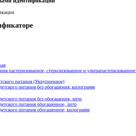
твами идентификации
фикации
сификаторе
кая
ния пастеризованное, стерилизованное и ультрапастеризованное
етского питания (Укрупненное)
детского питания без обогащения, килограмм
детского питания без обогащения, литр
детского питания обогащенное, литр
детского питания обогащенное, килограмм