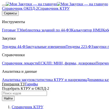
Справочник ОКПД-2
Справочник КТРУ
Сервисы
Инструменты
Готовые ТЗ
библиотека заданий по 44-ФЗ
Калькулятор НМЦК
об
Закупки
Тендеры 44-ФЗ
актуальные извещения
Тендеры 223-ФЗ
закупки 
Справочники
Справочник лекарств
ЕСКЛП: МНН, формы, дозировки
Перече
Аналитика и данные
Аналитика закупок
статистика КТРУ и нацрежима
Динамика ка
Генерация ТЗ
Тарифы
Подобрать КТРУ и ОКПД-2
Найти
Справочник КТРУ