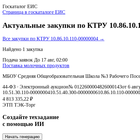
Госкаталог ЕИС
Страница в госкаталоге ЕИС
Актуальные закупки по КТРУ 10.86.10.
Все закупки по КТРУ 10.86.10.110-00000004 →
Найдено
1
закупка
Подача заявок
До 17 авг, 02:00
Поставка молочных продуктов
МБОУ Средняя Общеобразовательная Школа №3 Рабочего Посе
44-ФЗ
· Электронный аукцион
№ 0122600004826000143
от 6 авг
10.51.30.110-00000004
10.51.40.300-00000006
10.86.10.110-00000
4 813 335,22 ₽
ЭТП ТЭК-Торг
Создайте техзадание
с помощью ИИ
Начать генерацию