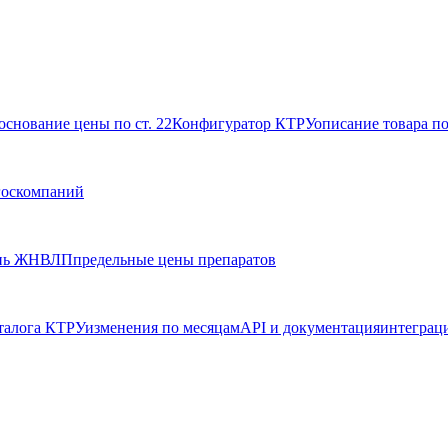
основание цены по ст. 22
Конфигуратор КТРУ
описание товара п
госкомпаний
нь ЖНВЛП
предельные цены препаратов
талога КТРУ
изменения по месяцам
API и документация
интеграц