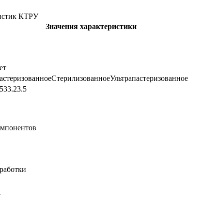
истик КТРУ
Значения характеристики
ет
астеризованное
Стерилизованное
Ультрапастеризованное
.5
3
3.2
3.5
омпонентов
бработки
е