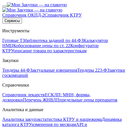
Справочник ОКПД-2
Справочник КТРУ
Сервисы
Инструменты
Готовые ТЗ
библиотека заданий по 44-ФЗ
Калькулятор
НМЦК
обоснование цены по ст. 22
Конфигуратор
КТРУ
описание товара по характеристикам
Закупки
Тендеры 44-ФЗ
актуальные извещения
Тендеры 223-ФЗ
закупки
госкомпаний
Справочники
Справочник лекарств
ЕСКЛП: МНН, формы,
дозировки
Перечень ЖНВЛП
предельные цены препаратов
Аналитика и данные
Аналитика закупок
статистика КТРУ и нацрежима
Динамика
каталога КТРУ
изменения по месяцам
API и