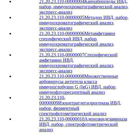
21.20.23.110-00000004
Каннабиноиды ИВД,
набор, иммунохроматографический анализ,
экспресс-анализ
21.20.23.110-00000005
Метадон ИВД, набор,
иммунохроматографический анализ,
экспресс-анализ
21.20.23.110-00000006
Метамфетамин
специфический ИВД, набор,
иммунохроматографический анализ,
экспресс-анализ
21.20.23.110-00000007
Специфический
амфетамин ИВД,
иммунохроматографический анализ,
экспресс-анализ
21.20.23.110-00000008
Множественные
арбовирусы антитела класса
иммуноглобулин G (IgG) ИВД, набор,
иммунофлуоресцентный анализ
21.20.23.110-
00000009
Изоцитратдегидрогеназа ИВД,
набор, ферментный
спектрофотометрический анализ
21.20.23.110-00000010
Аденозиндезаминаза
ИВД, набор, спектрофотометрический
анализ