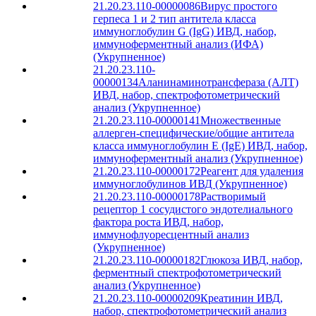
21.20.23.110-00000086
Вирус простого
герпеса 1 и 2 тип антитела класса
иммуноглобулин G (IgG) ИВД, набор,
иммуноферментный анализ (ИФА)
(Укрупненное)
21.20.23.110-
00000134
Аланинаминотрансфераза (АЛТ)
ИВД, набор, спектрофотометрический
анализ (Укрупненное)
21.20.23.110-00000141
Множественные
аллерген-специфические/общие антитела
класса иммуноглобулин Е (IgE) ИВД, набор,
иммуноферментный анализ (Укрупненное)
21.20.23.110-00000172
Реагент для удаления
иммуноглобулинов ИВД (Укрупненное)
21.20.23.110-00000178
Растворимый
рецептор 1 сосудистого эндотелиального
фактора роста ИВД, набор,
иммунофлуоресцентный анализ
(Укрупненное)
21.20.23.110-00000182
Глюкоза ИВД, набор,
ферментный спектрофотометрический
анализ (Укрупненное)
21.20.23.110-00000209
Креатинин ИВД,
набор, спектрофотометрический анализ