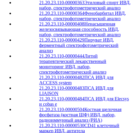
21.20.23.110-00000363
Этиловый спирт ИВД,
набор, спектрофотометрический анализ
21.20.23.110-00000364
Фенобарбитал ИВД,
набор, спектрофотометрический анализ
21.20.23.110-00000408
Ненасыщенная
железосвязывающая способность ИВД,
набор, спектрофотометрический анализ
21.20.23.110-00000429
Пируват ИВД,
ферментный спектрофотометрический
анализ
21.20.23.110-00000444
Литий
терапевтический лекарственный
мониторинг ИВД, набор,
спектрофотометрический анализ
21.20.23.110-00000482
ПСА ИВД для
ACCESS system
21.20.23.110-00000483
ПСА ИВД для
LIAISON
21.20.23.110-00000484
ПСА ИВД для Elecsys
и cobas е
21.20.23.110-00000504
Костная щелочная
фосфатаза (костная ЩФ) ИВД, набор,
радиоиммунный анализ (РИА)
21.20.23.110-00000530
CD41 клеточный
маркер ИВД, антитела