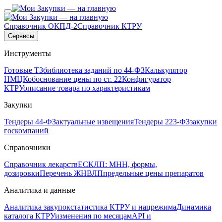
Справочник ОКПД-2
Справочник КТРУ
Сервисы
Инструменты
Готовые ТЗ
библиотека заданий по 44-ФЗ
Калькулятор
НМЦК
обоснование цены по ст. 22
Конфигуратор
КТРУ
описание товара по характеристикам
Закупки
Тендеры 44-ФЗ
актуальные извещения
Тендеры 223-ФЗ
закупки
госкомпаний
Справочники
Справочник лекарств
ЕСКЛП: МНН, формы,
дозировки
Перечень ЖНВЛП
предельные цены препаратов
Аналитика и данные
Аналитика закупок
статистика КТРУ и нацрежима
Динамика
каталога КТРУ
изменения по месяцам
API и