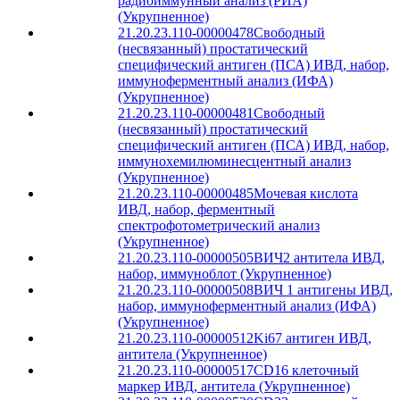
радиоиммунный анализ (РИА)
(Укрупненное)
21.20.23.110-00000478
Свободный
(несвязанный) простатический
специфический антиген (ПСА) ИВД, набор,
иммуноферментный анализ (ИФА)
(Укрупненное)
21.20.23.110-00000481
Свободный
(несвязанный) простатический
специфический антиген (ПСА) ИВД, набор,
иммунохемилюминесцентный анализ
(Укрупненное)
21.20.23.110-00000485
Мочевая кислота
ИВД, набор, ферментный
спектрофотометрический анализ
(Укрупненное)
21.20.23.110-00000505
ВИЧ2 антитела ИВД,
набор, иммуноблот (Укрупненное)
21.20.23.110-00000508
ВИЧ 1 антигены ИВД,
набор, иммуноферментный анализ (ИФА)
(Укрупненное)
21.20.23.110-00000512
Ki67 антиген ИВД,
антитела (Укрупненное)
21.20.23.110-00000517
CD16 клеточный
маркер ИВД, антитела (Укрупненное)