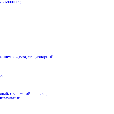
250-8000 Гц
ванием воздуха, стационарный
ий
вный, с манжетой на палец
 инвазивный