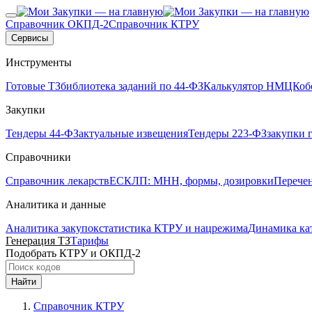
Справочник ОКПД-2
Справочник КТРУ
Сервисы
Инструменты
Готовые ТЗ
библиотека заданий по 44-ФЗ
Калькулятор НМЦК
об
Закупки
Тендеры 44-ФЗ
актуальные извещения
Тендеры 223-ФЗ
закупки 
Справочники
Справочник лекарств
ЕСКЛП: МНН, формы, дозировки
Перече
Аналитика и данные
Аналитика закупок
статистика КТРУ и нацрежима
Динамика ка
Генерация ТЗ
Тарифы
Подобрать КТРУ и ОКПД-2
Найти
Справочник КТРУ