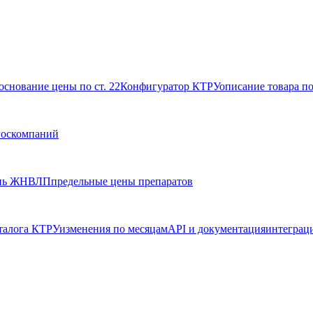
основание цены по ст. 22
Конфигуратор КТРУ
описание товара п
госкомпаний
нь ЖНВЛП
предельные цены препаратов
талога КТРУ
изменения по месяцам
API и документация
интеграц