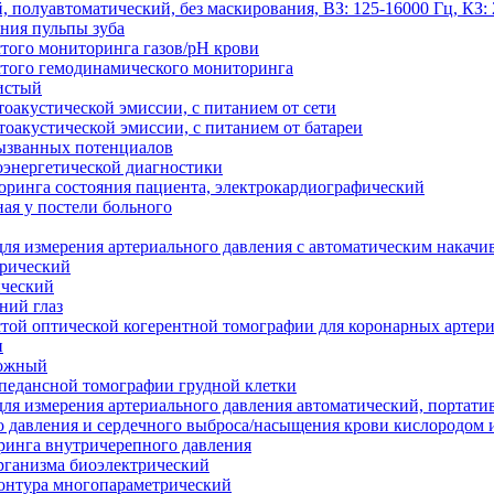
 полуавтоматический, без маскирования, ВЗ: 125-16000 Гц, КЗ: 
яния пульпы зуба
того мониторинга газов/рН крови
стого гемодинамического мониторинга
истый
оакустической эмиссии, с питанием от сети
тоакустической эмиссии, с питанием от батареи
вызванных потенциалов
оэнергетической диагностики
ринга состояния пациента, электрокардиографический
ая у постели больного
ля измерения артериального давления с автоматическим накачи
трический
ический
ний глаз
той оптической когерентной томографии для коронарных артер
и
кожный
педансной томографии грудной клетки
ля измерения артериального давления автоматический, портати
о давления и сердечного выброса/насыщения крови кислородом
ринга внутричерепного давления
рганизма биоэлектрический
контура многопараметрический