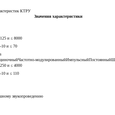
актеристик КТРУ
Значения характеристики
 125 и ≤ 8000
 -10 и ≤ 70
а
диночный
Частотно-модулированный
Импульсный
Постоянный
Ш
 250 и ≤ 4000
 -10 и ≤ 110
ушному звукопроведению