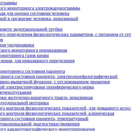
иограммы
кого мониторинга электрокардиограммы
ая для оценки состояния человека
ий в организме человека, инвазивный
нжете эндотрахеальной трубки
го определения физиологических параметров, с питанием от се
ов
ания уродинамики
ского мониторинга неинвазивная
ониторинга газов крови
ления, для инвазивного определения
ониторинга состояния пациента
ринга состояния пациента, электроэнцефалографический
нервно-мышечной функции, с отслеживанием движения
ой электростимуляции периферического нерва
мочеиспускания
ики желудочно-кишечного тракта, инвазивная
одуоденальной моторики
го контроля физиологических показателей, для домашнего испо
го контроля физиологических показателей, клиническая
ринга состояния пациента, температурный
функциональной диагностики/движения
ого кардиотокографического мониторирования