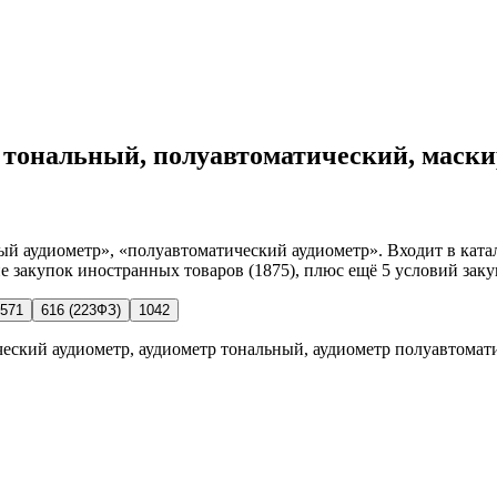
р тональный, полуавтоматический, маскир
й аудиометр», «полуавтоматический аудиометр». Входит в ката
ие закупок иностранных товаров (1875), плюс ещё 5 условий заку
571
616 (223ФЗ)
1042
ческий аудиометр, аудиометр тональный, аудиометр полуавтомат