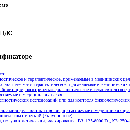
рме
ю НДС
сификаторе
кое
ностическое и терапевтическое, применяемые в медицинских цел
иагностическое и терапевтическое, применяемые в медицинских 
абилитации, электрическое диагностическое и терапевтическое
меняемые в медицинских целях
гностических исследований или для контроля физиологических 
нальной диагностики прочие, применяемые в медицинских цел
 полуавтоматический (Укрупненное)
 полуавтоматический, маскирование, ВЗ: 125-8000 Гц, КЗ: 250-