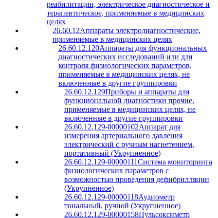
реабилитации, электрическое диагностическое и
терапевтическое, применяемые в медицинских
целях
26.60.12
Аппараты электродиагностические,
применяемые в медицинских целях
26.60.12.120
Аппараты для функциональных
диагностических исследований или для
контроля физиологических параметров,
применяемые в медицинских целях, не
включенные в другие группировки
26.60.12.129
Приборы и аппараты для
функциональной диагностики прочие,
применяемые в медицинских целях, не
включенные в другие группировки
26.60.12.129-00000102
Аппарат для
измерения артериального давления
электрический с ручным нагнетением,
портативный (Укрупненное)
26.60.12.129-00000111
Система мониторинга
физиологических параметров с
возможностью проведения дефибрилляции
(Укрупненное)
26.60.12.129-00000118
Аудиометр
тональный, ручной (Укрупненное)
26.60.12.129-00000158
Пульсоксиметр