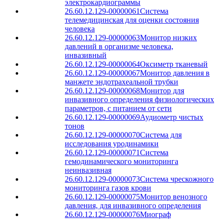
электрокардиограммы
26.60.12.129-00000061
Система
телемедицинская для оценки состояния
человека
26.60.12.129-00000063
Монитор низких
давлений в организме человека,
инвазивный
26.60.12.129-00000064
Оксиметр тканевый
26.60.12.129-00000067
Монитор давления в
манжете эндотрахеальной трубки
26.60.12.129-00000068
Монитор для
инвазивного определения физиологических
параметров, с питанием от сети
26.60.12.129-00000069
Аудиометр чистых
тонов
26.60.12.129-00000070
Система для
исследования уродинамики
26.60.12.129-00000071
Система
гемодинамического мониторинга
неинвазивная
26.60.12.129-00000073
Система чрескожного
мониторинга газов крови
26.60.12.129-00000075
Монитор венозного
давления, для инвазивного определения
26.60.12.129-00000076
Миограф