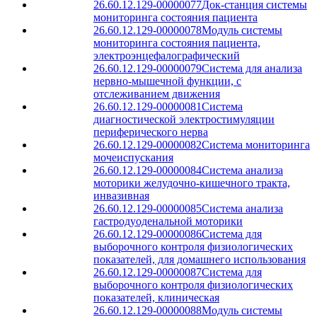
26.60.12.129-00000077
Док-станция системы
мониторинга состояния пациента
26.60.12.129-00000078
Модуль системы
мониторинга состояния пациента,
электроэнцефалографический
26.60.12.129-00000079
Система для анализа
нервно-мышечной функции, с
отслеживанием движения
26.60.12.129-00000081
Система
диагностической электростимуляции
периферического нерва
26.60.12.129-00000082
Система мониторинга
мочеиспускания
26.60.12.129-00000084
Система анализа
моторики желудочно-кишечного тракта,
инвазивная
26.60.12.129-00000085
Система анализа
гастродуоденальной моторики
26.60.12.129-00000086
Система для
выборочного контроля физиологических
показателей, для домашнего использования
26.60.12.129-00000087
Система для
выборочного контроля физиологических
показателей, клиническая
26.60.12.129-00000088
Модуль системы