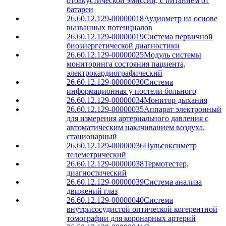
отоакустической эмиссии, с питанием от
батареи
26.60.12.129-00000018
Аудиометр на основе
вызванных потенциалов
26.60.12.129-00000019
Система первичной
биоэнергетической диагностики
26.60.12.129-00000025
Модуль системы
мониторинга состояния пациента,
электрокардиографический
26.60.12.129-00000030
Система
информационная у постели больного
26.60.12.129-00000034
Монитор дыхания
26.60.12.129-00000035
Аппарат электронный
для измерения артериального давления с
автоматическим накачиванием воздуха,
стационарный
26.60.12.129-00000036
Пульсоксиметр
телеметрический
26.60.12.129-00000038
Термотестер,
диагностический
26.60.12.129-00000039
Система анализа
движений глаз
26.60.12.129-00000040
Система
внутрисосудистой оптической когерентной
томографии для коронарных артерий