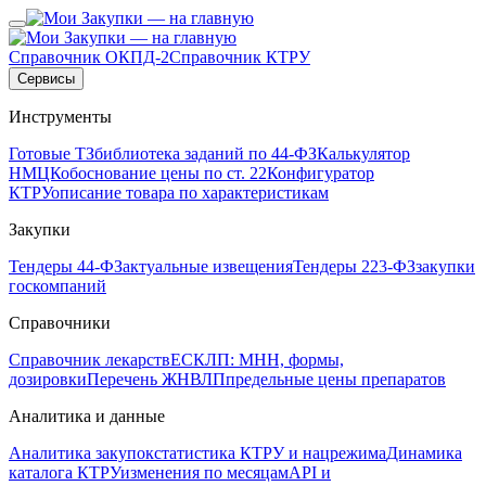
Справочник ОКПД-2
Справочник КТРУ
Сервисы
Инструменты
Готовые ТЗ
библиотека заданий по 44-ФЗ
Калькулятор
НМЦК
обоснование цены по ст. 22
Конфигуратор
КТРУ
описание товара по характеристикам
Закупки
Тендеры 44-ФЗ
актуальные извещения
Тендеры 223-ФЗ
закупки
госкомпаний
Справочники
Справочник лекарств
ЕСКЛП: МНН, формы,
дозировки
Перечень ЖНВЛП
предельные цены препаратов
Аналитика и данные
Аналитика закупок
статистика КТРУ и нацрежима
Динамика
каталога КТРУ
изменения по месяцам
API и