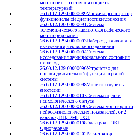
мониторинга состояния пациента,
температурный
26.60.12.129-00000089
Манжета регистратор
функциональной диагностики/движения
26.60.12.129-00000091
Система
телеметрического кардиотокографического
мониторирования
26.60.12.129-00000093
Набор с датчиком для
измерения артериального давления
26.60.12.129-00000094
Система
исследования функционального состояния
пишевода
26.60.12.129-00000096
Устройство для
оценки двигательной функции нервной
системы
26.60.12.129-00000098
Монитор глубины
анестезии
26.60.12.129-00000103
Система оценки
психологического статуса
26.60.12.129-00000190
Система мониторинга
нейрофизиологических показателей, от 2
каналов, ВП, ЭМГ, ЭЭГ
26.60.12.129-00000198
Электроды ЭКГ:
Одноразовые
26.60.12.129-00000202
Регистратор