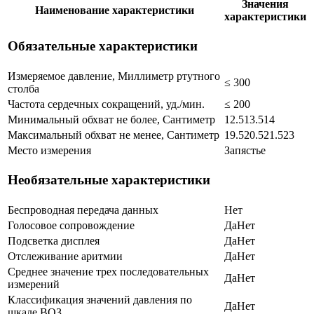
Значения
Наименование характеристики
характеристики
Обязательные характеристики
Измеряемое давление, Миллиметр ртутного
≤ 300
столба
Частота сердечных сокращений, уд./мин.
≤ 200
Минимальный обхват не более, Сантиметр
12.5
13.5
14
Максимальный обхват не менее, Сантиметр
19.5
20.5
21.5
23
Место измерения
Запястье
Необязательные характеристики
Беспроводная передача данных
Нет
Голосовое сопровождение
Да
Нет
Подсветка дисплея
Да
Нет
Отслеживание аритмии
Да
Нет
Среднее значение трех последовательных
Да
Нет
измерений
Классификация значений давления по
Да
Нет
шкале ВОЗ