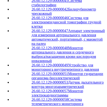
26.60.12.129-00000041
Система
стабилографии
26.60.12.129-00000042
Билирубинометр
чрескожный
26.60.12.129-00000046
Система для
электроимпедансной томографии грудной
клетки
26.60.12.129-00000047
Аппарат электронный
для измерения артериального давления
автоматический, портативный, с манжетой
на палец
26.60.12.129-00000048
Монитор
артериального давления и сердечного
выброса/насыщения крови кислородом
инвазивный
26.60.12.129-00000049
Устройство для
мониторинга внутричерепного давления
26.60.12.129-00000051
Монитор гидратации
организма биоэлектрический
26.60.12.129-00000053
Датчик дыхательного
контура многопараметрический
26.60.12.129-00000057
Монитор
электрокардиограммы
26.60.12.129-00000058
Система
телеметрического мониторинга