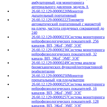
амбулаторный для мониторинга
артериального давления, модель A
26.60.12.129-00000220
Монитор
дыхательный портативный
26.60.12.129-00000222
Тонометр
автоматический портативный с манжетой
на плечо, частота сердечных сокращений до
240
26.60.12.129-00000235
Система мониторинга
нейрофизиологических показателей, 256
каналов, ВП, ЭКоГ, ЭМГ, ЭЭГ
26.60.12.129-00000236
Система мониторинга
нейрофизиологических показателей, 32
канала, ВП, ЭКоГ, ЭМГ, ЭЭГ
26.60.12.129-00000249
Система анализа
биомеханических функций/интерактивной
реабилитации
26.60.12.129-00000250
Монитор
пренатальный для плода/матери
26.60.12.129-00000252
Система мониторинга
нейрофизиологических показателей, 16
каналов, ВП, ЭКоГ, ЭМГ, ЭЭГ
26.60.12.129-00000257
Система мониторинга
нейрофизиологических показателей, 128
каналов, ВП, ЭКоГ, ЭМГ, ЭЭГ