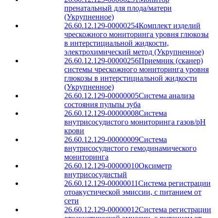
пренатальный для плода/матери
(Укрупненное)
26.60.12.129-00000254
Комплект изделий
чрескожного мониторинга уровня глюкозы
в интерстициальной жидкости,
электрохимический метод (Укрупненное)
26.60.12.129-00000256
Приемник (сканер)
системы чрескожного мониторинга уровня
глюкозы в интерстициальной жидкости
(Укрупненное)
26.60.12.129-00000005
Система анализа
состояния пульпы зуба
26.60.12.129-00000008
Система
внутрисосудистого мониторинга газов/рН
крови
26.60.12.129-00000009
Система
внутрисосудистого гемодинамического
мониторинга
26.60.12.129-00000010
Оксиметр
внутрисосудистый
26.60.12.129-00000011
Система регистрации
отоакустической эмиссии, с питанием от
сети
26.60.12.129-00000012
Система регистрации