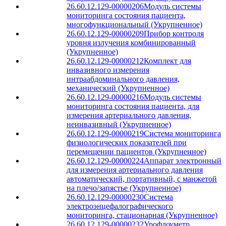
26.60.12.129-00000206
Модуль системы
мониторинга состояния пациента,
многофункциональный (Укрупненное)
26.60.12.129-00000209
Прибор контроля
уровня излучения комбинированный
(Укрупненное)
26.60.12.129-00000212
Комплект для
инвазивного измерения
интраабдоминального давления,
механический (Укрупненное)
26.60.12.129-00000216
Модуль системы
мониторинга состояния пациента, для
измерения артериального давления,
неинвазивный (Укрупненное)
26.60.12.129-00000219
Система мониторинга
физиологических показателей при
перемещении пациентов (Укрупненное)
26.60.12.129-00000224
Аппарат электронный
для измерения артериального давления
автоматический, портативный, с манжетой
на плечо/запястье (Укрупненное)
26.60.12.129-00000230
Система
электроэнцефалографического
мониторинга, стационарная (Укрупненное)
26.60.12.129-00000232
Урофлоуметр,