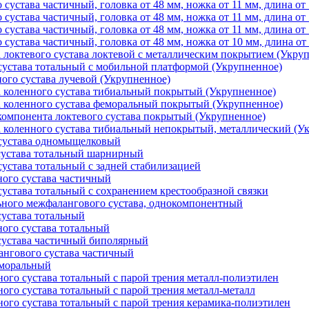
 сустава частичный, головка от 48 мм, ножка от 11 мм, длина от
 сустава частичный, головка от 48 мм, ножка от 11 мм, длина от
 сустава частичный, головка от 48 мм, ножка от 11 мм, длина от
 сустава частичный, головка от 48 мм, ножка от 10 мм, длина от
 локтевого сустава локтевой с металлическим покрытием (Укру
сустава тотальный с мобильной платформой (Укрупненное)
ого сустава лучевой (Укрупненное)
 коленного сустава тибиальный покрытый (Укрупненное)
 коленного сустава феморальный покрытый (Укрупненное)
компонента локтевого сустава покрытый (Укрупненное)
 коленного сустава тибиальный непокрытый, металлический (У
 сустава одномыщелковый
сустава тотальный шарнирный
сустава тотальный с задней стабилизацией
ного сустава частичный
сустава тотальный с сохранением крестообразной связки
ьного межфалангового сустава, однокомпонентный
сустава тотальный
ного сустава тотальный
сустава частичный биполярный
нгового сустава частичный
еморальный
ного сустава тотальный с парой трения металл-полиэтилен
ого сустава тотальный с парой трения металл-металл
ного сустава тотальный с парой трения керамика-полиэтилен