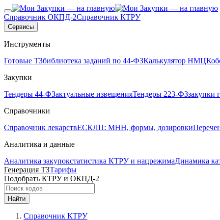
Справочник ОКПД-2
Справочник КТРУ
Сервисы
Инструменты
Готовые ТЗ
библиотека заданий по 44-ФЗ
Калькулятор НМЦК
об
Закупки
Тендеры 44-ФЗ
актуальные извещения
Тендеры 223-ФЗ
закупки 
Справочники
Справочник лекарств
ЕСКЛП: МНН, формы, дозировки
Перече
Аналитика и данные
Аналитика закупок
статистика КТРУ и нацрежима
Динамика ка
Генерация ТЗ
Тарифы
Подобрать КТРУ и ОКПД-2
Найти
Справочник КТРУ