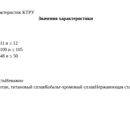
актеристик КТРУ
Значения характеристики
 11 и ≤ 12
 100 и ≤ 105
 48 и ≤ 50
сть
Неважно
итан, титановый сплав
Кобальт-хромовый сплав
Нержавеющая ст