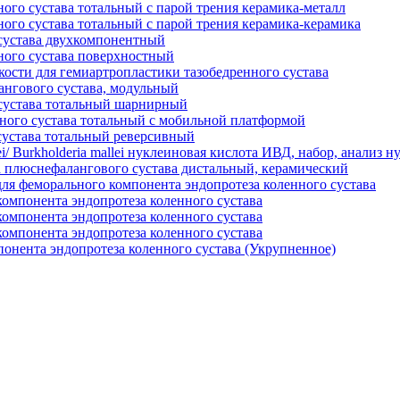
ого сустава тотальный с парой трения керамика-металл
ного сустава тотальный с парой трения керамика-керамика
сустава двухкомпонентный
ного сустава поверхностный
кости для гемиартропластики тазобедренного сустава
ангового сустава, модульный
сустава тотальный шарнирный
ного сустава тотальный с мобильной платформой
сустава тотальный реверсивный
ei/ Burkholderia mallei нуклеиновая кислота ИВД, набор, анализ 
 плюснефалангового сустава дистальный, керамический
 феморального компонента эндопротеза коленного сустава
компонента эндопротеза коленного сустава
компонента эндопротеза коленного сустава
компонента эндопротеза коленного сустава
онента эндопротеза коленного сустава (Укрупненное)