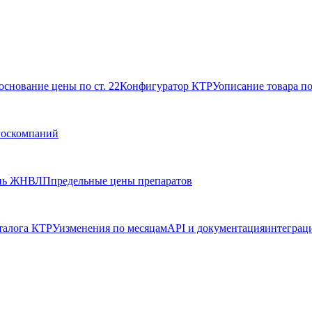
основание цены по ст. 22
Конфигуратор КТРУ
описание товара п
госкомпаний
нь ЖНВЛП
предельные цены препаратов
талога КТРУ
изменения по месяцам
API и документация
интеграц