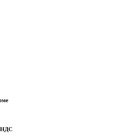
рме
ю НДС