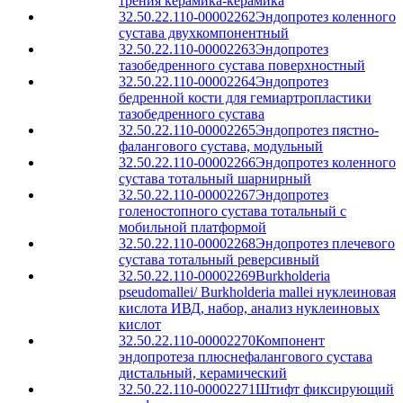
трения керамика-керамика
32.50.22.110-00002262
Эндопротез коленного
сустава двухкомпонентный
32.50.22.110-00002263
Эндопротез
тазобедренного сустава поверхностный
32.50.22.110-00002264
Эндопротез
бедренной кости для гемиартропластики
тазобедренного сустава
32.50.22.110-00002265
Эндопротез пястно-
фалангового сустава, модульный
32.50.22.110-00002266
Эндопротез коленного
сустава тотальный шарнирный
32.50.22.110-00002267
Эндопротез
голеностопного сустава тотальный с
мобильной платформой
32.50.22.110-00002268
Эндопротез плечевого
сустава тотальный реверсивный
32.50.22.110-00002269
Burkholderia
pseudomallei/ Burkholderia mallei нуклеиновая
кислота ИВД, набор, анализ нуклеиновых
кислот
32.50.22.110-00002270
Компонент
эндопротеза плюснефалангового сустава
дистальный, керамический
32.50.22.110-00002271
Штифт фиксирующий