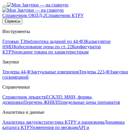
Справочник ОКПД-2
Справочник КТРУ
Сервисы
Инструменты
Готовые ТЗ
библиотека заданий по 44-ФЗ
Калькулятор
НМЦК
обоснование цены по ст. 22
Конфигуратор
КТРУ
описание товара по характеристикам
Закупки
Тендеры 44-ФЗ
актуальные извещения
Тендеры 223-ФЗ
закупки
госкомпаний
Справочники
Справочник лекарств
ЕСКЛП: МНН, формы,
дозировки
Перечень ЖНВЛП
предельные цены препаратов
Аналитика и данные
Аналитика закупок
статистика КТРУ и нацрежима
Динамика
каталога КТРУ
изменения по месяцам
API и