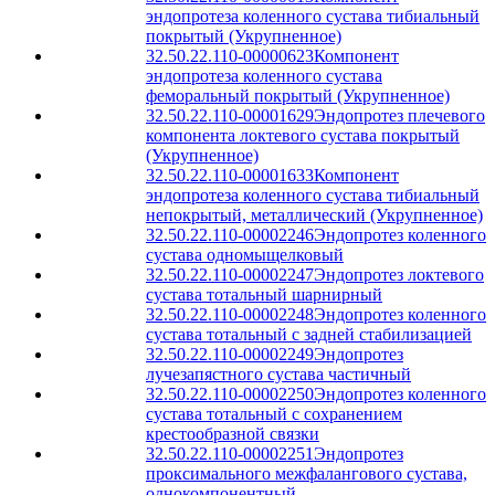
эндопротеза коленного сустава тибиальный
покрытый (Укрупненное)
32.50.22.110-00000623
Компонент
эндопротеза коленного сустава
феморальный покрытый (Укрупненное)
32.50.22.110-00001629
Эндопротез плечевого
компонента локтевого сустава покрытый
(Укрупненное)
32.50.22.110-00001633
Компонент
эндопротеза коленного сустава тибиальный
непокрытый, металлический (Укрупненное)
32.50.22.110-00002246
Эндопротез коленного
сустава одномыщелковый
32.50.22.110-00002247
Эндопротез локтевого
сустава тотальный шарнирный
32.50.22.110-00002248
Эндопротез коленного
сустава тотальный с задней стабилизацией
32.50.22.110-00002249
Эндопротез
лучезапястного сустава частичный
32.50.22.110-00002250
Эндопротез коленного
сустава тотальный с сохранением
крестообразной связки
32.50.22.110-00002251
Эндопротез
проксимального межфалангового сустава,
однокомпонентный