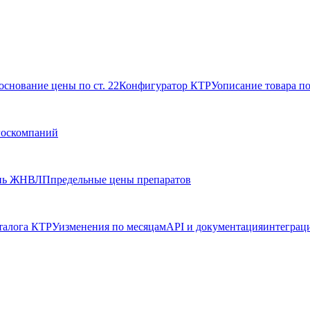
основание цены по ст. 22
Конфигуратор КТРУ
описание товара п
госкомпаний
нь ЖНВЛП
предельные цены препаратов
талога КТРУ
изменения по месяцам
API и документация
интеграц