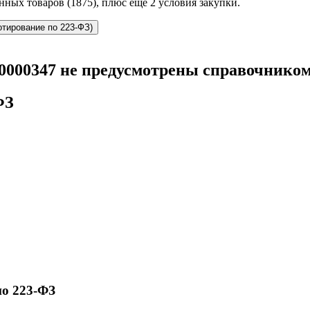
нных товаров (1875), плюс ещё 2 условия закупки.
отирование по 223-ФЗ)
00000347 не предусмотрены справочнико
ФЗ
по 223-ФЗ