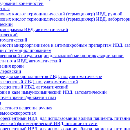
едования конечностей
еская
овых кислот термоциклический (термоциклер) ИВД, ручной
овых кислот термоциклический (термоциклер) ИВД, лаборатор
ческий
ермограммы ИВД, автоматический
тический
томатический
льности микроорганизмов к антимикробным препаратам ИВД, ав
ый с термоциклированием
леровской визуализации для кожной микроциркуляции крови
сти пота ИВД, автоматический
вания крови
плеровский
ее для микропланшетов ИВД, полуавтоматическое
ресцентный ИВД, полуавтоматический
ресцентный ИВД, автоматический
рови в кале иммунохимический ИВД, автоматический
телей зрения/движений глаз
я
растного вещества ручная
высокоскоростная
ресцентный ИВД, для использования вблизи пациента, питание
ический фотометрический ИВД, питание от сети
ресцентный ИВД, для использования вблизи пациента, питание