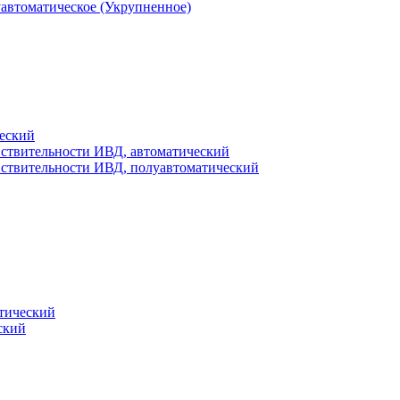
уавтоматическое (Укрупненное)
еский
вствительности ИВД, автоматический
вствительности ИВД, полуавтоматический
тический
ский