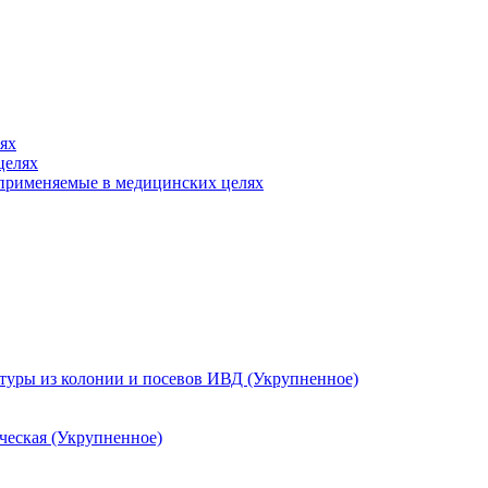
ях
целях
, применяемые в медицинских целях
ьтуры из колонии и посевов ИВД (Укрупненное)
ческая (Укрупненное)