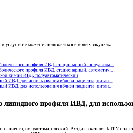
 и услуг и не может использоваться в новых закупках.
олического профиля ИВД, стационарный, полуавтом...
олического профиля ИВД, стационарный, автоматич...
ухой химии ИВД, полуавтоматический
й ИВД, для использования вблизи пациента, питан...
й ИВД, для использования вблизи пациента, питан...
ор липидного профиля ИВД, для использо
 пациента, полуавтоматический. Входит в каталог КТРУ под код