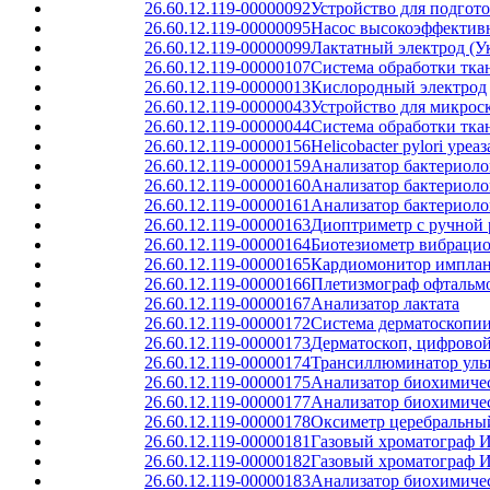
26.60.12.119-00000092
Устройство для подгот
26.60.12.119-00000095
Насос высокоэффектив
26.60.12.119-00000099
Лактатный электрод (У
26.60.12.119-00000107
Система обработки тка
26.60.12.119-00000013
Кислородный электрод
26.60.12.119-00000043
Устройство для микрос
26.60.12.119-00000044
Система обработки тка
26.60.12.119-00000156
Helicobacter pylori уре
26.60.12.119-00000159
Анализатор бактериол
26.60.12.119-00000160
Анализатор бактериоло
26.60.12.119-00000161
Анализатор бактериоло
26.60.12.119-00000163
Диоптриметр с ручной р
26.60.12.119-00000164
Биотезиометр вибраци
26.60.12.119-00000165
Кардиомонитор импла
26.60.12.119-00000166
Плетизмограф офтальм
26.60.12.119-00000167
Анализатор лактата
26.60.12.119-00000172
Система дерматоскопи
26.60.12.119-00000173
Дерматоскоп, цифрово
26.60.12.119-00000174
Трансиллюминатор уль
26.60.12.119-00000175
Анализатор биохимиче
26.60.12.119-00000177
Анализатор биохимиче
26.60.12.119-00000178
Оксиметр церебральны
26.60.12.119-00000181
Газовый хроматограф 
26.60.12.119-00000182
Газовый хроматограф 
26.60.12.119-00000183
Анализатор биохимиче