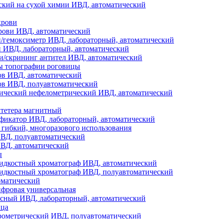
ский на сухой химии ИВД, автоматический
крови
рови ИВД, автоматический
и/гемоксиметр ИВД, лабораторный, автоматический
и ИВД, лабораторный, автоматический
и/скрининг антител ИВД, автоматический
ы топографии роговицы
ов ИВД, автоматический
ов ИВД, полуавтоматический
ический нефелометрический ИВД, автоматический
атетера магнитный
фикатор ИВД, лабораторный, автоматический
гибкий, многоразового использования
ВД, полуавтоматический
ВД, автоматический
ы
дкостный хроматограф ИВД, автоматический
дкостный хроматограф ИВД, полуавтоматический
оматический
фровая универсальная
ксный ИВД, лабораторный, автоматический
ица
трометрический ИВД, полуавтоматический