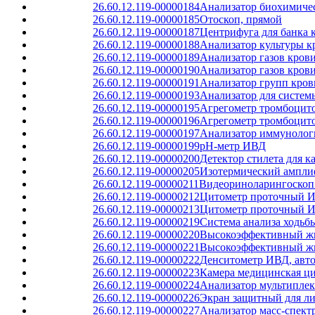
26.60.12.119-00000184
Анализатор биохимиче
26.60.12.119-00000185
Отоскоп, прямой
26.60.12.119-00000187
Центрифуга для банка 
26.60.12.119-00000188
Анализатор культуры к
26.60.12.119-00000189
Анализатор газов кров
26.60.12.119-00000190
Анализатор газов кров
26.60.12.119-00000191
Анализатор групп кров
26.60.12.119-00000193
Анализатор для систем
26.60.12.119-00000195
Агрегометр тромбоцит
26.60.12.119-00000196
Агрегометр тромбоцит
26.60.12.119-00000197
Анализатор иммунолог
26.60.12.119-00000199
pH-метр ИВД
26.60.12.119-00000200
Детектор стилета для к
26.60.12.119-00000205
Изотермический ампли
26.60.12.119-00000211
Видеориноларингоскоп 
26.60.12.119-00000212
Цитометр проточный И
26.60.12.119-00000213
Цитометр проточный И
26.60.12.119-00000219
Система анализа ходьб
26.60.12.119-00000220
Высокоэффективный жи
26.60.12.119-00000221
Высокоэффективный жи
26.60.12.119-00000222
Денситометр ИВД, авт
26.60.12.119-00000223
Камера медицинская ци
26.60.12.119-00000224
Анализатор мультипле
26.60.12.119-00000226
Экран защитный для л
26.60.12.119-00000227
Анализатор масс-спек