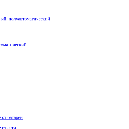
ный, полуавтоматический
томатический
 от батареи
 от сети