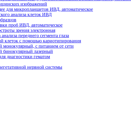
дицинских изображений
ее для микропланшетов ИВД, автоматическое
кого анализа клеток ИВД
образцов
овки проб ИВД, автоматическое
остроты зрения электронная
 анализа переднего сегмента глаза
ий клеток с помощью кариотипирования
 монокулярный, с питанием от сети
й бинокулярный лазерный
ля диагностики гематом
вегетативной нервной системы