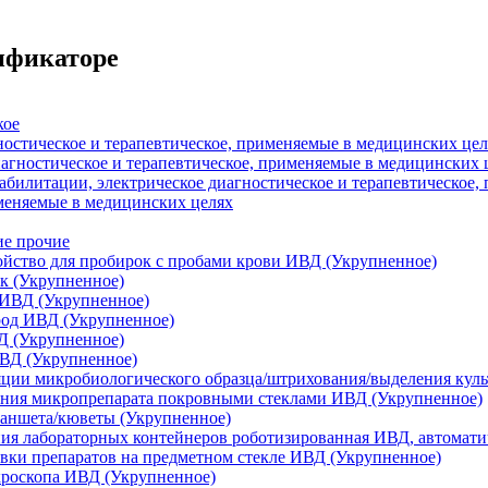
сификаторе
кое
ностическое и терапевтическое, применяемые в медицинских цел
иагностическое и терапевтическое, применяемые в медицинских 
абилитации, электрическое диагностическое и терапевтическое
меняемые в медицинских целях
ие прочие
йство для пробирок с пробами крови ИВД (Укрупненное)
к (Укрупненное)
 ИВД (Укрупненное)
род ИВД (Укрупненное)
Д (Укрупненное)
ИВД (Укрупненное)
яции микробиологического образца/штрихования/выделения кул
ания микропрепарата покровными стеклами ИВД (Укрупненное)
ланшета/кюветы (Укрупненное)
ия лабораторных контейнеров роботизированная ИВД, автомати
овки препаратов на предметном стекле ИВД (Укрупненное)
кроскопа ИВД (Укрупненное)