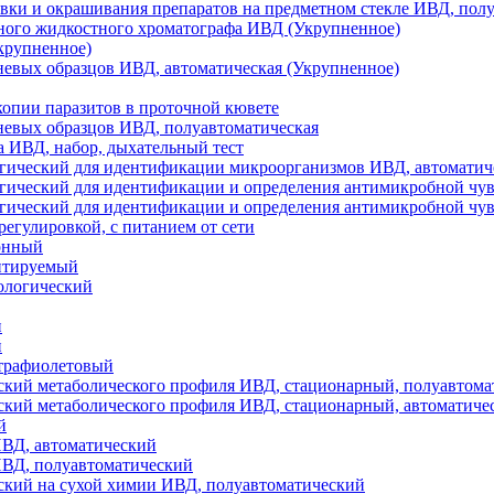
овки и окрашивания препаратов на предметном стекле ИВД, пол
ного жидкостного хроматографа ИВД (Укрупненное)
крупненное)
невых образцов ИВД, автоматическая (Укрупненное)
копии паразитов в проточной кювете
невых образцов ИВД, полуавтоматическая
аза ИВД, набор, дыхательный тест
огический для идентификации микроорганизмов ИВД, автоматич
гический для идентификации и определения антимикробной чу
гический для идентификации и определения антимикробной чу
егулировкой, с питанием от сети
онный
нтируемый
ологический
и
й
трафиолетовый
ский метаболического профиля ИВД, стационарный, полуавтома
ский метаболического профиля ИВД, стационарный, автоматиче
й
ИВД, автоматический
ИВД, полуавтоматический
ский на сухой химии ИВД, полуавтоматический