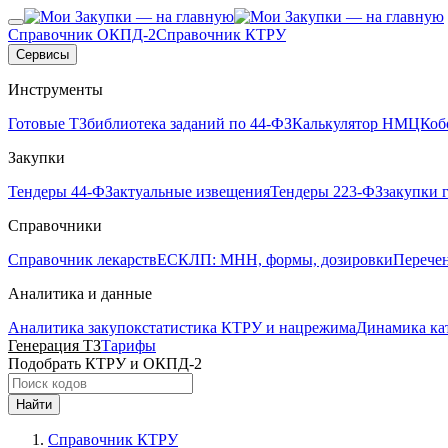
Справочник ОКПД-2
Справочник КТРУ
Сервисы
Инструменты
Готовые ТЗ
библиотека заданий по 44-ФЗ
Калькулятор НМЦК
об
Закупки
Тендеры 44-ФЗ
актуальные извещения
Тендеры 223-ФЗ
закупки 
Справочники
Справочник лекарств
ЕСКЛП: МНН, формы, дозировки
Перече
Аналитика и данные
Аналитика закупок
статистика КТРУ и нацрежима
Динамика ка
Генерация ТЗ
Тарифы
Подобрать КТРУ и ОКПД-2
Найти
Справочник КТРУ