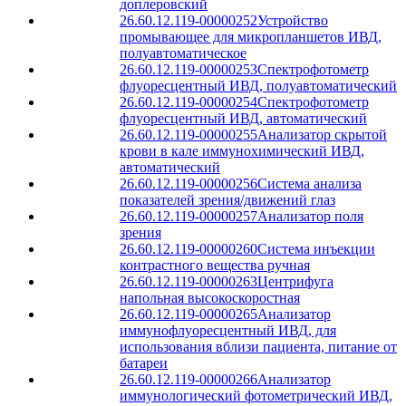
доплеровский
26.60.12.119-00000252
Устройство
промывающее для микропланшетов ИВД,
полуавтоматическое
26.60.12.119-00000253
Спектрофотометр
флуоресцентный ИВД, полуавтоматический
26.60.12.119-00000254
Спектрофотометр
флуоресцентный ИВД, автоматический
26.60.12.119-00000255
Анализатор скрытой
крови в кале иммунохимический ИВД,
автоматический
26.60.12.119-00000256
Система анализа
показателей зрения/движений глаз
26.60.12.119-00000257
Анализатор поля
зрения
26.60.12.119-00000260
Система инъекции
контрастного вещества ручная
26.60.12.119-00000263
Центрифуга
напольная высокоскоростная
26.60.12.119-00000265
Анализатор
иммунофлуоресцентный ИВД, для
использования вблизи пациента, питание от
батареи
26.60.12.119-00000266
Анализатор
иммунологический фотометрический ИВД,