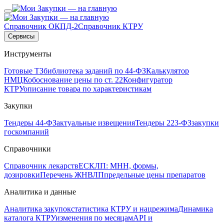
Справочник ОКПД-2
Справочник КТРУ
Сервисы
Инструменты
Готовые ТЗ
библиотека заданий по 44-ФЗ
Калькулятор
НМЦК
обоснование цены по ст. 22
Конфигуратор
КТРУ
описание товара по характеристикам
Закупки
Тендеры 44-ФЗ
актуальные извещения
Тендеры 223-ФЗ
закупки
госкомпаний
Справочники
Справочник лекарств
ЕСКЛП: МНН, формы,
дозировки
Перечень ЖНВЛП
предельные цены препаратов
Аналитика и данные
Аналитика закупок
статистика КТРУ и нацрежима
Динамика
каталога КТРУ
изменения по месяцам
API и