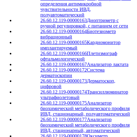
определения антимикробной
чувствительности ИВД,
полуавтоматический
26.60.12.119-00000163
Диоптриметр с
ручной регулировкой, с питанием от сети
26.60.12.119-00000164
Биотезиометр
вибрационный
26.60.12.119-00000165
Кардиомонитор
имплантируемый
26.60.12.119-00000166
Плетизмограф
офтальмологический
26.60.12.119-00000167
Анализатор лактата
26.60.12.119-00000172
Система
дерматоскопии
26.60.12.119-00000173
Дерматоскоп,
цифровой
26.60.12.119-00000174
Трансиллюминатор
ультрафиолетовый
26.60.12.119-00000175
Анализатор
биохимический метаболического профиля
ИВД, стационарный, полуавтоматический
26.60.12.119-00000177
Анализатор
биохимический метаболического профиля
ИВД, стационарный, автоматический
26.60.12.119-00000178
Оксиметр