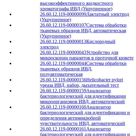
высокоэффективного жидкостного
хроматографа ИВД (Укрупненное)
26.60.12.119-00000099
Лактатный электрод
(Укрупненное)
26.60.12.119-00000107
Система обработки
тканевых образцов ИВД, автоматическая
(Укрупненное)
26.60.12.119-00000013
Кислородный
электрод
26.60.12.119-00000043
Устройство для
микроскопии паразитов в проточной кювете
26.60.12.119-00000044
Система обработки
тканевых образцов ИВД,
полуавтоматическая
26.60.12.119-00000156
Helicobacter pylori
уреаза ИВД, набор, дыхательный тест
26.60.12.119-00000159
Анализатор
бактериологический для идентификации
микроорганизмов ИВД, автоматический
26.60.12.119-00000160
Анализатор
бактериологический для идентификации и
определения антимикробной
чувствительности ИВД, автоматический
26.60.12.119-00000161
Анализатор
бактериологический для идентификации и