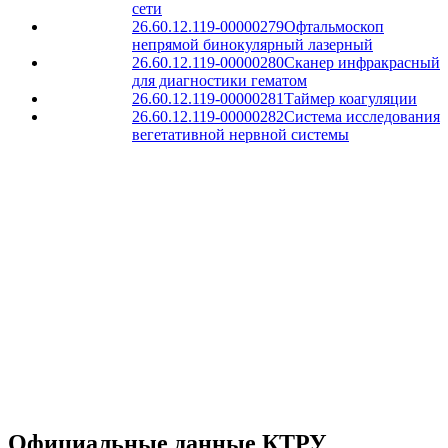
сети
26.60.12.119-00000279
Офтальмоскоп
непрямой бинокулярный лазерный
26.60.12.119-00000280
Сканер инфракрасный
для диагностики гематом
26.60.12.119-00000281
Таймер коагуляции
26.60.12.119-00000282
Система исследования
вегетативной нервной системы
Официальные данные КТРУ