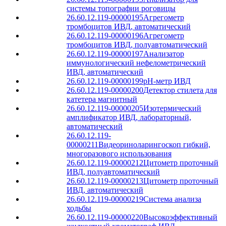
системы топографии роговицы
26.60.12.119-00000195
Агрегометр
тромбоцитов ИВД, автоматический
26.60.12.119-00000196
Агрегометр
тромбоцитов ИВД, полуавтоматический
26.60.12.119-00000197
Анализатор
иммунологический нефелометрический
ИВД, автоматический
26.60.12.119-00000199
pH-метр ИВД
26.60.12.119-00000200
Детектор стилета для
катетера магнитный
26.60.12.119-00000205
Изотермический
амплификатор ИВД, лабораторный,
автоматический
26.60.12.119-
00000211
Видеориноларингоскоп гибкий,
многоразового использования
26.60.12.119-00000212
Цитометр проточный
ИВД, полуавтоматический
26.60.12.119-00000213
Цитометр проточный
ИВД, автоматический
26.60.12.119-00000219
Система анализа
ходьбы
26.60.12.119-00000220
Высокоэффективный