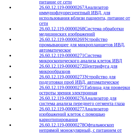
питание от сети
26.60.12.119-00000267
Анализатор
иммунофлуоресцентный ИВД, для
использования вблизи пациента, питание от
сети
26.60.12.119-00000268
Система обработки
медицинских изображений
26.60.12.119-00000269
Устройство
промывающее для микропланшетов ИВД,
автоматическое
26.60.12.119-00000271
Система
микроскопического анализа клеток ИВД
26.60.12.119-00000272
Центрифуга для
микрообразцов
26.60.12.119-00000273
Устройство для
подготовки проб ИВД, автоматическое
26.60.12.119-00000275
Таблица для проверки
остроты зрения электронная
26.60.12.119-00000276
Анализатор для
система анализа переднего сегмента глаза
26.60.12.119-00000277
Анализатор
изображений клеток с помощью
кариотипирования
26.60.12.119-00000278
Офтальмоскоп
непрямой монокулярный, с питанием от