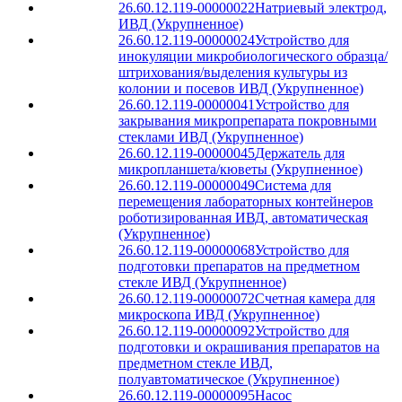
26.60.12.119-00000022
Натриевый электрод,
ИВД (Укрупненное)
26.60.12.119-00000024
Устройство для
инокуляции микробиологического образца/
штрихования/выделения культуры из
колонии и посевов ИВД (Укрупненное)
26.60.12.119-00000041
Устройство для
закрывания микропрепарата покровными
стеклами ИВД (Укрупненное)
26.60.12.119-00000045
Держатель для
микропланшета/кюветы (Укрупненное)
26.60.12.119-00000049
Система для
перемещения лабораторных контейнеров
роботизированная ИВД, автоматическая
(Укрупненное)
26.60.12.119-00000068
Устройство для
подготовки препаратов на предметном
стекле ИВД (Укрупненное)
26.60.12.119-00000072
Счетная камера для
микроскопа ИВД (Укрупненное)
26.60.12.119-00000092
Устройство для
подготовки и окрашивания препаратов на
предметном стекле ИВД,
полуавтоматическое (Укрупненное)
26.60.12.119-00000095
Насос