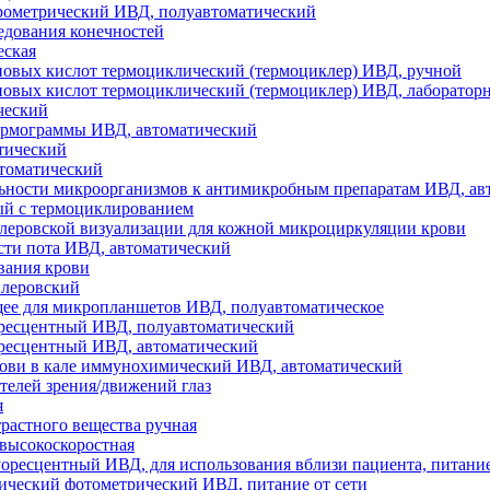
трометрический ИВД, полуавтоматический
едования конечностей
еская
овых кислот термоциклический (термоциклер) ИВД, ручной
овых кислот термоциклический (термоциклер) ИВД, лаборатор
ческий
ермограммы ИВД, автоматический
тический
томатический
льности микроорганизмов к антимикробным препаратам ИВД, ав
ый с термоциклированием
леровской визуализации для кожной микроциркуляции крови
сти пота ИВД, автоматический
вания крови
плеровский
ее для микропланшетов ИВД, полуавтоматическое
ресцентный ИВД, полуавтоматический
ресцентный ИВД, автоматический
рови в кале иммунохимический ИВД, автоматический
телей зрения/движений глаз
я
растного вещества ручная
высокоскоростная
ресцентный ИВД, для использования вблизи пациента, питание
ический фотометрический ИВД, питание от сети