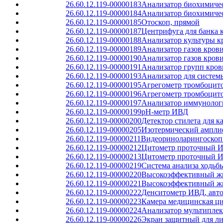
26.60.12.119-00000183
Анализатор биохимиче
26.60.12.119-00000184
Анализатор биохимиче
26.60.12.119-00000185
Отоскоп, прямой
26.60.12.119-00000187
Центрифуга для банка 
26.60.12.119-00000188
Анализатор культуры к
26.60.12.119-00000189
Анализатор газов кров
26.60.12.119-00000190
Анализатор газов кров
26.60.12.119-00000191
Анализатор групп кров
26.60.12.119-00000193
Анализатор для систем
26.60.12.119-00000195
Агрегометр тромбоцит
26.60.12.119-00000196
Агрегометр тромбоцит
26.60.12.119-00000197
Анализатор иммунолог
26.60.12.119-00000199
pH-метр ИВД
26.60.12.119-00000200
Детектор стилета для к
26.60.12.119-00000205
Изотермический ампли
26.60.12.119-00000211
Видеориноларингоскоп 
26.60.12.119-00000212
Цитометр проточный И
26.60.12.119-00000213
Цитометр проточный И
26.60.12.119-00000219
Система анализа ходьб
26.60.12.119-00000220
Высокоэффективный жи
26.60.12.119-00000221
Высокоэффективный жи
26.60.12.119-00000222
Денситометр ИВД, авт
26.60.12.119-00000223
Камера медицинская ци
26.60.12.119-00000224
Анализатор мультипле
26.60.12.119-00000226
Экран защитный для л