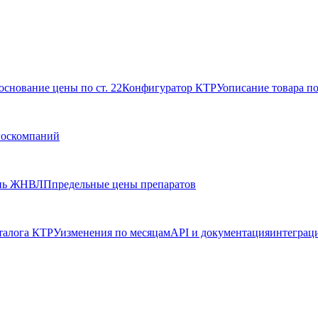
основание цены по ст. 22
Конфигуратор КТРУ
описание товара п
госкомпаний
нь ЖНВЛП
предельные цены препаратов
талога КТРУ
изменения по месяцам
API и документация
интеграц