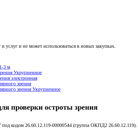
 и услуг и не может использоваться в новых закупках.
1-3 м
зрения
Укрупненное
рения электронная
лярного зрения
лярного зрения
Укрупненное
 для проверки остроты зрения
 под кодом 26.60.12.119-00000544 (группа ОКПД2 26.60.12.119).