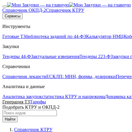
Справочник ОКПД-2
Справочник КТРУ
Сервисы
Инструменты
Готовые ТЗ
библиотека заданий по 44-ФЗ
Калькулятор НМЦК
об
Закупки
Тендеры 44-ФЗ
актуальные извещения
Тендеры 223-ФЗ
закупки 
Справочники
Справочник лекарств
ЕСКЛП: МНН, формы, дозировки
Перече
Аналитика и данные
Аналитика закупок
статистика КТРУ и нацрежима
Динамика ка
Генерация ТЗ
Тарифы
Подобрать КТРУ и ОКПД-2
Найти
Справочник КТРУ