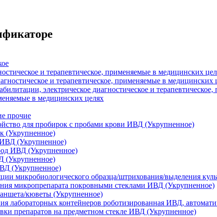
сификаторе
кое
ностическое и терапевтическое, применяемые в медицинских цел
иагностическое и терапевтическое, применяемые в медицинских 
абилитации, электрическое диагностическое и терапевтическое
меняемые в медицинских целях
ие прочие
йство для пробирок с пробами крови ИВД (Укрупненное)
к (Укрупненное)
 ИВД (Укрупненное)
род ИВД (Укрупненное)
Д (Укрупненное)
ИВД (Укрупненное)
яции микробиологического образца/штрихования/выделения кул
ания микропрепарата покровными стеклами ИВД (Укрупненное)
ланшета/кюветы (Укрупненное)
ия лабораторных контейнеров роботизированная ИВД, автомати
овки препаратов на предметном стекле ИВД (Укрупненное)