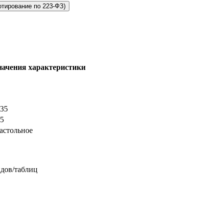
отирование по 223-ФЗ)
начения характеристики
 35
 5
астольное
йдов/таблиц