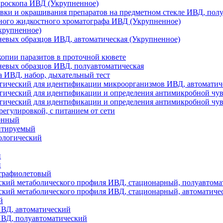
кроскопа ИВД (Укрупненное)
овки и окрашивания препаратов на предметном стекле ИВД, пол
ного жидкостного хроматографа ИВД (Укрупненное)
крупненное)
невых образцов ИВД, автоматическая (Укрупненное)
копии паразитов в проточной кювете
невых образцов ИВД, полуавтоматическая
аза ИВД, набор, дыхательный тест
огический для идентификации микроорганизмов ИВД, автоматич
гический для идентификации и определения антимикробной чу
гический для идентификации и определения антимикробной чу
егулировкой, с питанием от сети
онный
нтируемый
ологический
и
й
трафиолетовый
ский метаболического профиля ИВД, стационарный, полуавтома
ский метаболического профиля ИВД, стационарный, автоматиче
й
ИВД, автоматический
ИВД, полуавтоматический