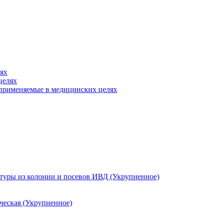
ях
целях
, применяемые в медицинских целях
ьтуры из колонии и посевов ИВД (Укрупненное)
ческая (Укрупненное)