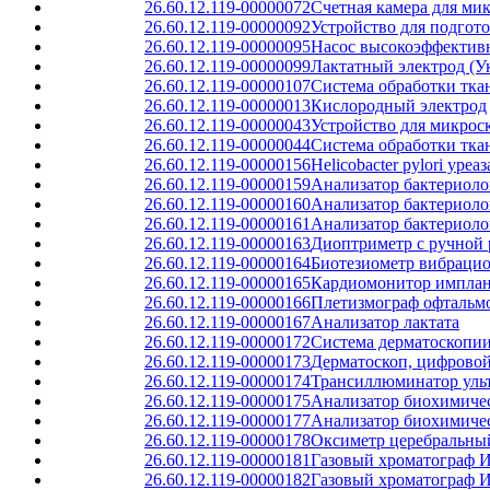
26.60.12.119-00000072
Счетная камера для ми
26.60.12.119-00000092
Устройство для подгот
26.60.12.119-00000095
Насос высокоэффектив
26.60.12.119-00000099
Лактатный электрод (У
26.60.12.119-00000107
Система обработки тка
26.60.12.119-00000013
Кислородный электрод
26.60.12.119-00000043
Устройство для микрос
26.60.12.119-00000044
Система обработки тка
26.60.12.119-00000156
Helicobacter pylori уре
26.60.12.119-00000159
Анализатор бактериол
26.60.12.119-00000160
Анализатор бактериоло
26.60.12.119-00000161
Анализатор бактериоло
26.60.12.119-00000163
Диоптриметр с ручной р
26.60.12.119-00000164
Биотезиометр вибраци
26.60.12.119-00000165
Кардиомонитор импла
26.60.12.119-00000166
Плетизмограф офтальм
26.60.12.119-00000167
Анализатор лактата
26.60.12.119-00000172
Система дерматоскопи
26.60.12.119-00000173
Дерматоскоп, цифрово
26.60.12.119-00000174
Трансиллюминатор уль
26.60.12.119-00000175
Анализатор биохимиче
26.60.12.119-00000177
Анализатор биохимиче
26.60.12.119-00000178
Оксиметр церебральны
26.60.12.119-00000181
Газовый хроматограф 
26.60.12.119-00000182
Газовый хроматограф 