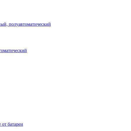
ный, полуавтоматический
томатический
 от батареи