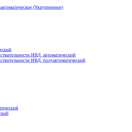
уавтоматическое (Укрупненное)
еский
вствительности ИВД, автоматический
вствительности ИВД, полуавтоматический
тический
ский