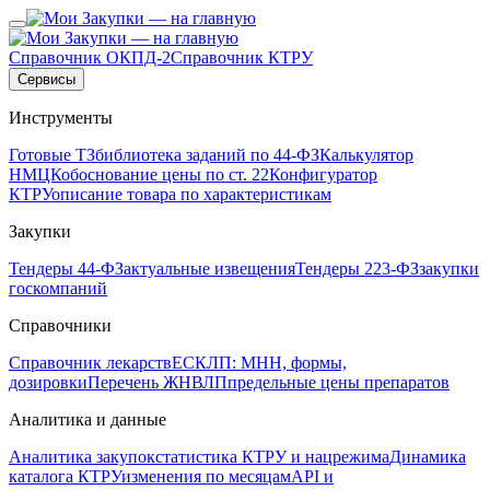
Справочник ОКПД-2
Справочник КТРУ
Сервисы
Инструменты
Готовые ТЗ
библиотека заданий по 44-ФЗ
Калькулятор
НМЦК
обоснование цены по ст. 22
Конфигуратор
КТРУ
описание товара по характеристикам
Закупки
Тендеры 44-ФЗ
актуальные извещения
Тендеры 223-ФЗ
закупки
госкомпаний
Справочники
Справочник лекарств
ЕСКЛП: МНН, формы,
дозировки
Перечень ЖНВЛП
предельные цены препаратов
Аналитика и данные
Аналитика закупок
статистика КТРУ и нацрежима
Динамика
каталога КТРУ
изменения по месяцам
API и