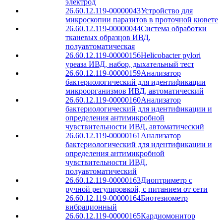
электрод
26.60.12.119-00000043
Устройство для
микроскопии паразитов в проточной кювете
26.60.12.119-00000044
Система обработки
тканевых образцов ИВД,
полуавтоматическая
26.60.12.119-00000156
Helicobacter pylori
уреаза ИВД, набор, дыхательный тест
26.60.12.119-00000159
Анализатор
бактериологический для идентификации
микроорганизмов ИВД, автоматический
26.60.12.119-00000160
Анализатор
бактериологический для идентификации и
определения антимикробной
чувствительности ИВД, автоматический
26.60.12.119-00000161
Анализатор
бактериологический для идентификации и
определения антимикробной
чувствительности ИВД,
полуавтоматический
26.60.12.119-00000163
Диоптриметр с
ручной регулировкой, с питанием от сети
26.60.12.119-00000164
Биотезиометр
вибрационный
26.60.12.119-00000165
Кардиомонитор