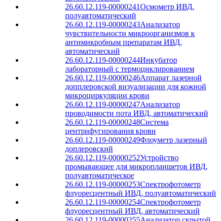
26.60.12.119-00000241
Осмометр ИВД,
полуавтоматический
26.60.12.119-00000243
Анализатор
чувствительности микроорганизмов к
антимикробным препаратам ИВД,
автоматический
26.60.12.119-00000244
Инкубатор
лабораторный с термоциклированием
26.60.12.119-00000246
Аппарат лазерной
допплеровской визуализации для кожной
микроциркуляции крови
26.60.12.119-00000247
Анализатор
проводимости пота ИВД, автоматический
26.60.12.119-00000248
Система
центрифугирования крови
26.60.12.119-00000249
Флоуметр лазерный
доплеровский
26.60.12.119-00000252
Устройство
промывающее для микропланшетов ИВД,
полуавтоматическое
26.60.12.119-00000253
Спектрофотометр
флуоресцентный ИВД, полуавтоматический
26.60.12.119-00000254
Спектрофотометр
флуоресцентный ИВД, автоматический
26.60.12.119-00000255
Анализатор скрытой