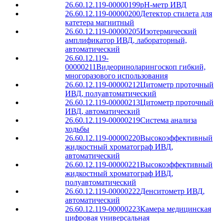
26.60.12.119-00000199
pH-метр ИВД
26.60.12.119-00000200
Детектор стилета для
катетера магнитный
26.60.12.119-00000205
Изотермический
амплификатор ИВД, лабораторный,
автоматический
26.60.12.119-
00000211
Видеориноларингоскоп гибкий,
многоразового использования
26.60.12.119-00000212
Цитометр проточный
ИВД, полуавтоматический
26.60.12.119-00000213
Цитометр проточный
ИВД, автоматический
26.60.12.119-00000219
Система анализа
ходьбы
26.60.12.119-00000220
Высокоэффективный
жидкостный хроматограф ИВД,
автоматический
26.60.12.119-00000221
Высокоэффективный
жидкостный хроматограф ИВД,
полуавтоматический
26.60.12.119-00000222
Денситометр ИВД,
автоматический
26.60.12.119-00000223
Камера медицинская
цифровая универсальная