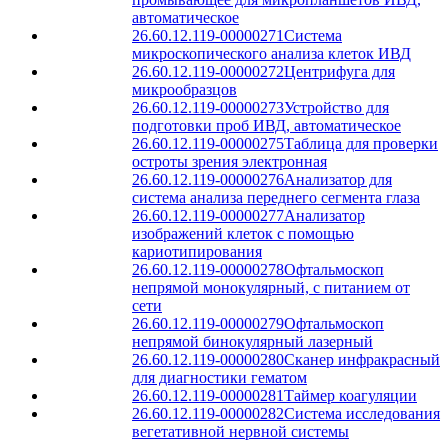
автоматическое
26.60.12.119-00000271
Система
микроскопического анализа клеток ИВД
26.60.12.119-00000272
Центрифуга для
микрообразцов
26.60.12.119-00000273
Устройство для
подготовки проб ИВД, автоматическое
26.60.12.119-00000275
Таблица для проверки
остроты зрения электронная
26.60.12.119-00000276
Анализатор для
система анализа переднего сегмента глаза
26.60.12.119-00000277
Анализатор
изображений клеток с помощью
кариотипирования
26.60.12.119-00000278
Офтальмоскоп
непрямой монокулярный, с питанием от
сети
26.60.12.119-00000279
Офтальмоскоп
непрямой бинокулярный лазерный
26.60.12.119-00000280
Сканер инфракрасный
для диагностики гематом
26.60.12.119-00000281
Таймер коагуляции
26.60.12.119-00000282
Система исследования
вегетативной нервной системы