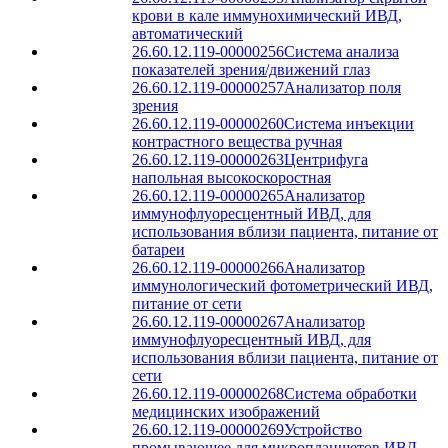
крови в кале иммунохимический ИВД,
автоматический
26.60.12.119-00000256
Система анализа
показателей зрения/движений глаз
26.60.12.119-00000257
Анализатор поля
зрения
26.60.12.119-00000260
Система инъекции
контрастного вещества ручная
26.60.12.119-00000263
Центрифуга
напольная высокоскоростная
26.60.12.119-00000265
Анализатор
иммунофлуоресцентный ИВД, для
использования вблизи пациента, питание от
батареи
26.60.12.119-00000266
Анализатор
иммунологический фотометрический ИВД,
питание от сети
26.60.12.119-00000267
Анализатор
иммунофлуоресцентный ИВД, для
использования вблизи пациента, питание от
сети
26.60.12.119-00000268
Система обработки
медицинских изображений
26.60.12.119-00000269
Устройство
промывающее для микропланшетов ИВД,