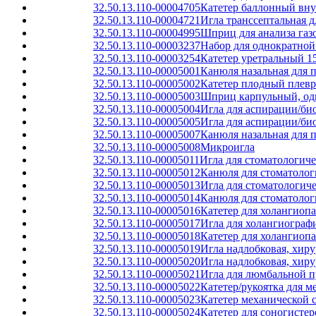
32.50.13.110-00004705
Катетер баллонный вн
32.50.13.110-00004721
Игла транссептальная д
32.50.13.110-00004995
Шприц для анализа газ
32.50.13.110-00003237
Набор для однократной
32.50.13.110-00003254
Катетер уретральный 15
32.50.13.110-00005001
Канюля назальная для 
32.50.13.110-00005002
Катетер плодный плев
32.50.13.110-00005003
Шприц карпульный, од
32.50.13.110-00005004
Игла для аспирации/би
32.50.13.110-00005005
Игла для аспирации/би
32.50.13.110-00005007
Канюля назальная для 
32.50.13.110-00005008
Микроигла
32.50.13.110-00005011
Игла для стоматологич
32.50.13.110-00005012
Канюля для стоматолог
32.50.13.110-00005013
Игла для стоматологич
32.50.13.110-00005014
Канюля для стоматолог
32.50.13.110-00005016
Катетер для холангиоп
32.50.13.110-00005017
Игла для холангиограф
32.50.13.110-00005018
Катетер для холангиоп
32.50.13.110-00005019
Игла надлобковая, хиру
32.50.13.110-00005020
Игла надлобковая, хиру
32.50.13.110-00005021
Игла для люмбальной 
32.50.13.110-00005022
Катетер/рукоятка для 
32.50.13.110-00005023
Катетер механической 
32.50.13.110-00005024
Катетер для соногисте