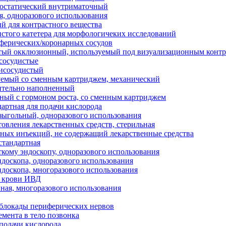
мостатический внутриматочный
, одноразового использования
й для контрастного вещества
истого катетера для морфологичеких исследований
ферических/коронарных сосудов
стый окклюзионный, используемый под визуализационным конт
сосудистые
рисосудистый
уемый со сменным картриджем, механический
ительно наполненный
ный с гормоном роста, со сменным картриджем
дартная для подачи кислорода
ыгольный, одноразового использования
товления лекарственных средств, стерильная
ьных инъекций, не содержащий лекарственные средства
 стандартная
ткому эндоскопу, одноразового использования
ндоскопа, одноразового использования
ндоскопа, многоразового использования
б крови ИВД
нная, многоразового использования
 блокады периферических нервов
емента в тело позвонка
 подачи кислорода