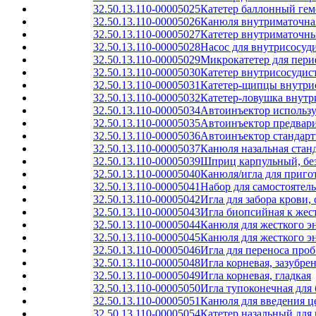
32.50.13.110-00005025
Катетер баллонный ге
32.50.13.110-00005026
Канюля внутриматочная
32.50.13.110-00005027
Катетер внутриматочны
32.50.13.110-00005028
Насос для внутрисосуд
32.50.13.110-00005029
Микрокатетер для пери
32.50.13.110-00005030
Катетер внутрисосуди
32.50.13.110-00005031
Катетер-щипцы внутри
32.50.13.110-00005032
Катетер-ловушка внут
32.50.13.110-00005034
Автоинъектор использ
32.50.13.110-00005035
Автоинъектор предвар
32.50.13.110-00005036
Автоинъектор стандарт
32.50.13.110-00005037
Канюля назальная стан
32.50.13.110-00005039
Шприц карпульный, без
32.50.13.110-00005040
Канюля/игла для приго
32.50.13.110-00005041
Набор для самостоятел
32.50.13.110-00005042
Игла для забора крови,
32.50.13.110-00005043
Игла биопсийная к жес
32.50.13.110-00005044
Канюля для жесткого э
32.50.13.110-00005045
Канюля для жесткого э
32.50.13.110-00005046
Игла для переноса про
32.50.13.110-00005048
Игла корневая, зазубре
32.50.13.110-00005049
Игла корневая, гладкая
32.50.13.110-00005050
Игла тупоконечная для
32.50.13.110-00005051
Канюля для введения ц
32.50.13.110-00005054
Катетер назальный для