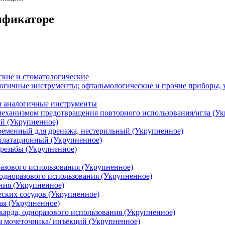
сификаторе
кие и стоматологические
огичные инструменты; офтальмологические и прочие приборы, у
и аналогичные инструменты
еханизмом предотвращения повторного использования/игла (Ук
ый (Укрупненное)
ременный для дренажа, нестерильный (Укрупненное)
илатационный (Укрупненное)
 резьбы (Укрупненное)
разового использования (Укрупненное)
 одноразового использования (Укрупненное)
ния (Укрупненное)
еских сосудов (Укрупненное)
ая (Укрупненное)
карда, одноразового использования (Укрупненное)
я мочеточника/ инъекций (Укрупненное)