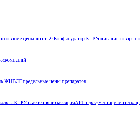
основание цены по ст. 22
Конфигуратор КТРУ
описание товара п
госкомпаний
нь ЖНВЛП
предельные цены препаратов
талога КТРУ
изменения по месяцам
API и документация
интеграц