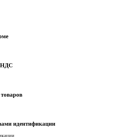
рме
ю НДС
 товаров
твами идентификации
фикации