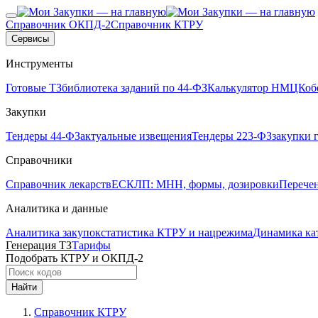
Справочник ОКПД-2
Справочник КТРУ
Сервисы
Инструменты
Готовые ТЗ
библиотека заданий по 44-ФЗ
Калькулятор НМЦК
об
Закупки
Тендеры 44-ФЗ
актуальные извещения
Тендеры 223-ФЗ
закупки 
Справочники
Справочник лекарств
ЕСКЛП: МНН, формы, дозировки
Перече
Аналитика и данные
Аналитика закупок
статистика КТРУ и нацрежима
Динамика ка
Генерация ТЗ
Тарифы
Подобрать КТРУ и ОКПД-2
Найти
Справочник КТРУ