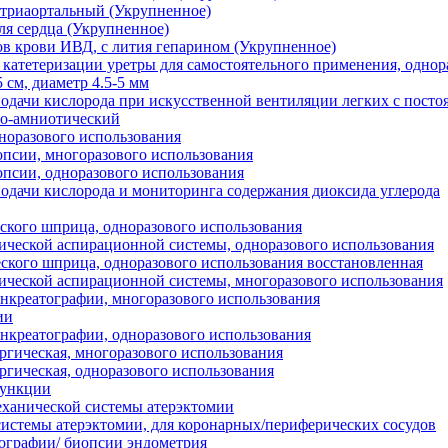
утриаортальный (Укрупненное)
ля сердца (Укрупненное)
ов крови ИВД, с лития гепарином (Укрупненное)
 катетеризации уретры для самостоятельного применения, однор
 см, диаметр 4.5-5 мм
подачи кислорода при искусственной вентиляции легких с пос
ро-амниотический
норазового использования
опсии, многоразового использования
опсии, одноразового использования
подачи кислорода и мониторинга содержания диоксида углерода
еского шприца, одноразового использования
ической аспирационной системы, одноразового использования
еского шприца, одноразового использования восстановленная
ической аспирационной системы, многоразового использования
анкреатографии, многоразового использования
ии
анкреатографии, одноразового использования
ргическая, многоразового использования
ргическая, одноразового использования
пункции
механической системы атерэктомии
системы атерэктомии, для коронарных/периферических сосудов
рографии/ биопсии эндометрия