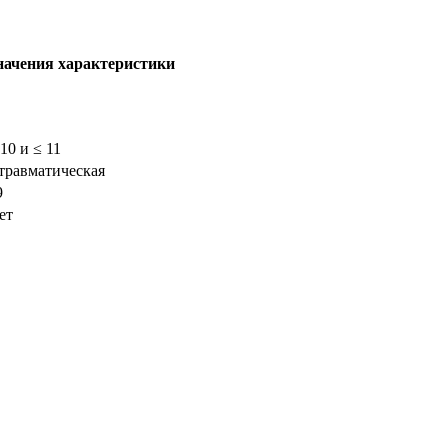
начения характеристики
 10 и ≤ 11
травматическая
9
ет