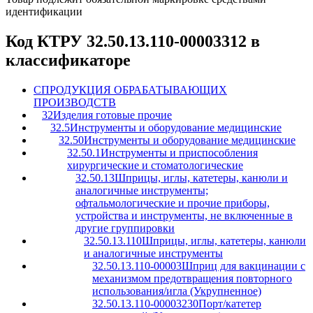
идентификации
Код КТРУ 32.50.13.110-00003312 в
классификаторе
C
ПРОДУКЦИЯ ОБРАБАТЫВАЮЩИХ
ПРОИЗВОДСТВ
32
Изделия готовые прочие
32.5
Инструменты и оборудование медицинские
32.50
Инструменты и оборудование медицинские
32.50.1
Инструменты и приспособления
хирургические и стоматологические
32.50.13
Шприцы, иглы, катетеры, канюли и
аналогичные инструменты;
офтальмологические и прочие приборы,
устройства и инструменты, не включенные в
другие группировки
32.50.13.110
Шприцы, иглы, катетеры, канюли
и аналогичные инструменты
32.50.13.110-00003
Шприц для вакцинации с
механизмом предотвращения повторного
использования/игла (Укрупненное)
32.50.13.110-00003230
Порт/катетер