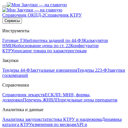
Справочник ОКПД-2
Справочник КТРУ
Сервисы
Инструменты
Готовые ТЗ
библиотека заданий по 44-ФЗ
Калькулятор
НМЦК
обоснование цены по ст. 22
Конфигуратор
КТРУ
описание товара по характеристикам
Закупки
Тендеры 44-ФЗ
актуальные извещения
Тендеры 223-ФЗ
закупки
госкомпаний
Справочники
Справочник лекарств
ЕСКЛП: МНН, формы,
дозировки
Перечень ЖНВЛП
предельные цены препаратов
Аналитика и данные
Аналитика закупок
статистика КТРУ и нацрежима
Динамика
каталога КТРУ
изменения по месяцам
API и