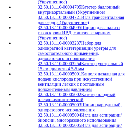
(Укрупненное)
32.50.13.110-00004705
Катетер баллонный
внутриаортальный (Укрупненное)
32.50.13.110-00004721
Игла транссептальная
для сердца (Укрупненное)
32.50.13.110-00004995
Шприц для анализа
газов крови ИВД, с лития гепарином
(Укрупненное)
32.50.13.110-00003237
Набор для
однократной катетеризации уретры для
самостоятельного применения,
одноразового использования
32.50.13.110-00003254
Катетер уретральный
15 см, диаметр 4.5-5 мм
32.50.13.110-00005001
Канюля назальная для
подачи кислорода при искусственной
вентиляции легких с постоянным
положительным давлением
32.50.13.110-00005002
Катетер плодный
плевро-амниотический
32.50.13.110-00005003
Шприц карпульный,
одноразового использования
32.50.13.110-00005004
Игла для аспирации/
биопсии, многоразового использования
32.50.13.110-00005005
Игла для аспирации/