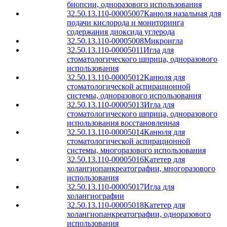
биопсии, одноразового использования
32.50.13.110-00005007
Канюля назальная для
подачи кислорода и мониторинга
содержания диоксида углерода
32.50.13.110-00005008
Микроигла
32.50.13.110-00005011
Игла для
стоматологического шприца, одноразового
использования
32.50.13.110-00005012
Канюля для
стоматологической аспирационной
системы, одноразового использования
32.50.13.110-00005013
Игла для
стоматологического шприца, одноразового
использования восстановленная
32.50.13.110-00005014
Канюля для
стоматологической аспирационной
системы, многоразового использования
32.50.13.110-00005016
Катетер для
холангиопанкреатографии, многоразового
использования
32.50.13.110-00005017
Игла для
холангиографии
32.50.13.110-00005018
Катетер для
холангиопанкреатографии, одноразового
использования