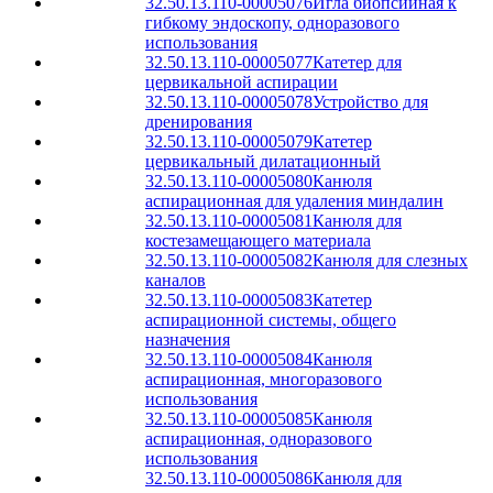
32.50.13.110-00005076
Игла биопсийная к
гибкому эндоскопу, одноразового
использования
32.50.13.110-00005077
Катетер для
цервикальной аспирации
32.50.13.110-00005078
Устройство для
дренирования
32.50.13.110-00005079
Катетер
цервикальный дилатационный
32.50.13.110-00005080
Канюля
аспирационная для удаления миндалин
32.50.13.110-00005081
Канюля для
костезамещающего материала
32.50.13.110-00005082
Канюля для слезных
каналов
32.50.13.110-00005083
Катетер
аспирационной системы, общего
назначения
32.50.13.110-00005084
Канюля
аспирационная, многоразового
использования
32.50.13.110-00005085
Канюля
аспирационная, одноразового
использования
32.50.13.110-00005086
Канюля для