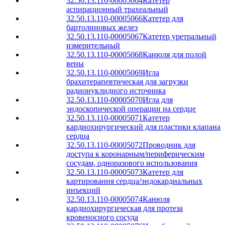
32.50.13.110-00005064
Катетер
аспирационный трахеальный
32.50.13.110-00005066
Катетер для
бартолиновых желез
32.50.13.110-00005067
Катетер уретральный
измерительный
32.50.13.110-00005068
Канюля для полой
вены
32.50.13.110-00005069
Игла
брахитерапевтическая для загрузки
радионуклидного источника
32.50.13.110-00005070
Игла для
эндоскопической операции на сердце
32.50.13.110-00005071
Катетер
кардиохирургический для пластики клапана
сердца
32.50.13.110-00005072
Проводник для
доступа к коронарным/периферическим
сосудам, одноразового использования
32.50.13.110-00005073
Катетер для
картирования сердца/эндокардиальных
инъекций
32.50.13.110-00005074
Канюля
кардиохирургическая для протеза
кровеносного сосуда