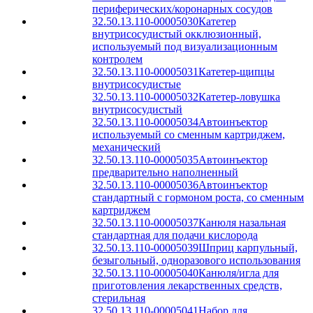
периферических/коронарных сосудов
32.50.13.110-00005030
Катетер
внутрисосудистый окклюзионный,
используемый под визуализационным
контролем
32.50.13.110-00005031
Катетер-щипцы
внутрисосудистые
32.50.13.110-00005032
Катетер-ловушка
внутрисосудистый
32.50.13.110-00005034
Автоинъектор
используемый со сменным картриджем,
механический
32.50.13.110-00005035
Автоинъектор
предварительно наполненный
32.50.13.110-00005036
Автоинъектор
стандартный с гормоном роста, со сменным
картриджем
32.50.13.110-00005037
Канюля назальная
стандартная для подачи кислорода
32.50.13.110-00005039
Шприц карпульный,
безыгольный, одноразового использования
32.50.13.110-00005040
Канюля/игла для
приготовления лекарственных средств,
стерильная
32.50.13.110-00005041
Набор для