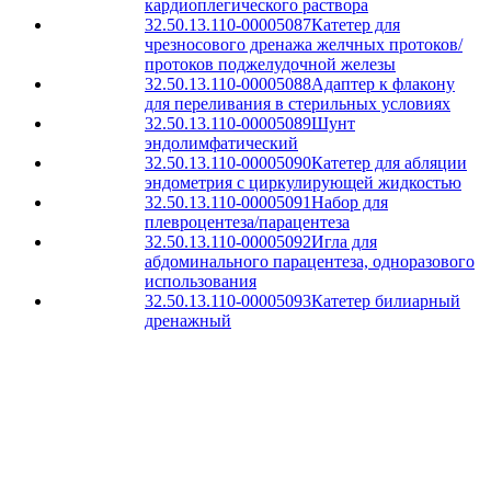
кардиоплегического раствора
32.50.13.110-00005087
Катетер для
чрезносового дренажа желчных протоков/
протоков поджелудочной железы
32.50.13.110-00005088
Адаптер к флакону
для переливания в стерильных условиях
32.50.13.110-00005089
Шунт
эндолимфатический
32.50.13.110-00005090
Катетер для абляции
эндометрия с циркулирующей жидкостью
32.50.13.110-00005091
Набор для
плевроцентеза/парацентеза
32.50.13.110-00005092
Игла для
абдоминального парацентеза, одноразового
использования
32.50.13.110-00005093
Катетер билиарный
дренажный