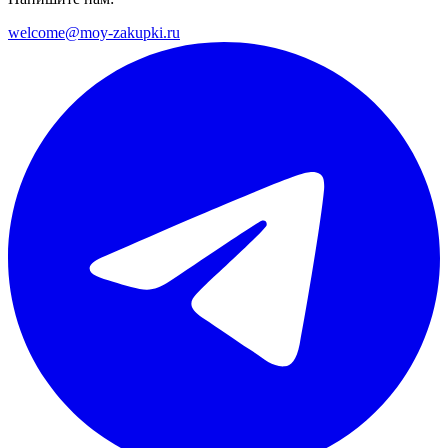
welcome@moy-zakupki.ru