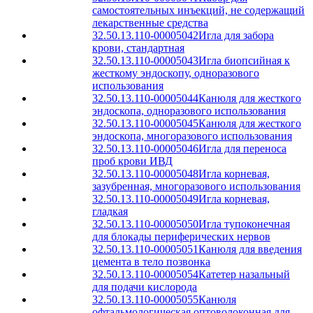
самостоятельных инъекций, не содержащий
лекарственные средства
32.50.13.110-00005042
Игла для забора
крови, стандартная
32.50.13.110-00005043
Игла биопсийная к
жесткому эндоскопу, одноразового
использования
32.50.13.110-00005044
Канюля для жесткого
эндоскопа, одноразового использования
32.50.13.110-00005045
Канюля для жесткого
эндоскопа, многоразового использования
32.50.13.110-00005046
Игла для переноса
проб крови ИВД
32.50.13.110-00005048
Игла корневая,
зазубренная, многоразового использования
32.50.13.110-00005049
Игла корневая,
гладкая
32.50.13.110-00005050
Игла тупоконечная
для блокады периферических нервов
32.50.13.110-00005051
Канюля для введения
цемента в тело позвонка
32.50.13.110-00005054
Катетер назальный
для подачи кислорода
32.50.13.110-00005055
Канюля
офтальмологическая оптоволоконная для