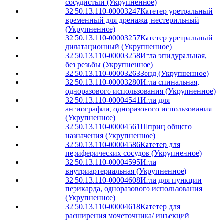
сосудистый (Укрупненное)
32.50.13.110-00003247
Катетер уретральный
временный для дренажа, нестерильный
(Укрупненное)
32.50.13.110-00003257
Катетер уретральный
дилатационный (Укрупненное)
32.50.13.110-00003258
Игла эпидуральная,
без резьбы (Укрупненное)
32.50.13.110-00003263
Зонд (Укрупненное)
32.50.13.110-00003280
Игла спинальная,
одноразового использования (Укрупненное)
32.50.13.110-00004541
Игла для
ангиографии, одноразового использования
(Укрупненное)
32.50.13.110-00004561
Шприц общего
назначения (Укрупненное)
32.50.13.110-00004586
Катетер для
периферических сосудов (Укрупненное)
32.50.13.110-00004595
Игла
внутриартериальная (Укрупненное)
32.50.13.110-00004608
Игла для пункции
перикарда, одноразового использования
(Укрупненное)
32.50.13.110-00004618
Катетер для
расширения мочеточника/ инъекций