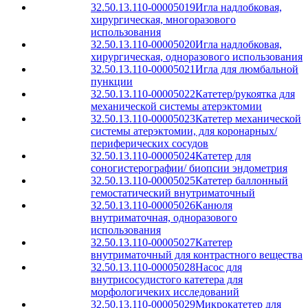
32.50.13.110-00005019
Игла надлобковая,
хирургическая, многоразового
использования
32.50.13.110-00005020
Игла надлобковая,
хирургическая, одноразового использования
32.50.13.110-00005021
Игла для люмбальной
пункции
32.50.13.110-00005022
Катетер/рукоятка для
механической системы атерэктомии
32.50.13.110-00005023
Катетер механической
системы атерэктомии, для коронарных/
периферических сосудов
32.50.13.110-00005024
Катетер для
соногистерографии/ биопсии эндометрия
32.50.13.110-00005025
Катетер баллонный
гемостатический внутриматочный
32.50.13.110-00005026
Канюля
внутриматочная, одноразового
использования
32.50.13.110-00005027
Катетер
внутриматочный для контрастного вещества
32.50.13.110-00005028
Насос для
внутрисосудистого катетера для
морфологичеких исследований
32.50.13.110-00005029
Микрокатетер для