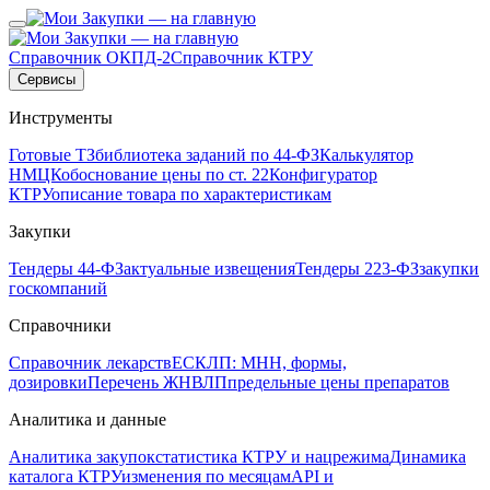
Справочник ОКПД-2
Справочник КТРУ
Сервисы
Инструменты
Готовые ТЗ
библиотека заданий по 44-ФЗ
Калькулятор
НМЦК
обоснование цены по ст. 22
Конфигуратор
КТРУ
описание товара по характеристикам
Закупки
Тендеры 44-ФЗ
актуальные извещения
Тендеры 223-ФЗ
закупки
госкомпаний
Справочники
Справочник лекарств
ЕСКЛП: МНН, формы,
дозировки
Перечень ЖНВЛП
предельные цены препаратов
Аналитика и данные
Аналитика закупок
статистика КТРУ и нацрежима
Динамика
каталога КТРУ
изменения по месяцам
API и