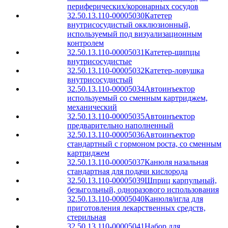
периферических/коронарных сосудов
32.50.13.110-00005030
Катетер
внутрисосудистый окклюзионный,
используемый под визуализационным
контролем
32.50.13.110-00005031
Катетер-щипцы
внутрисосудистые
32.50.13.110-00005032
Катетер-ловушка
внутрисосудистый
32.50.13.110-00005034
Автоинъектор
используемый со сменным картриджем,
механический
32.50.13.110-00005035
Автоинъектор
предварительно наполненный
32.50.13.110-00005036
Автоинъектор
стандартный с гормоном роста, со сменным
картриджем
32.50.13.110-00005037
Канюля назальная
стандартная для подачи кислорода
32.50.13.110-00005039
Шприц карпульный,
безыгольный, одноразового использования
32.50.13.110-00005040
Канюля/игла для
приготовления лекарственных средств,
стерильная
32.50.13.110-00005041
Набор для