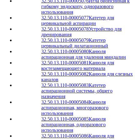
32.50.13.110-00005076
Игла биопсийная к
гибкому эндоскопу, одноразового
использования
32.50.13.110-00005077
Катетер для
цервикальной аспирации
32.50.13.110-00005078
Устройство для
дренирования
32.50.13.110-00005079
Катетер
цервикальный дилатационный
32.50.13.110-00005080
Канюля
аспирационная для удаления миндалин
32.50.13.110-00005081
Канюля для
костезамещающего материала
32.50.13.110-00005082
Канюля для слезных
каналов
32.50.13.110-00005083
Катетер
аспирационной системы, общего
назначения
32.50.13.110-00005084
Канюля
аспирационная, многоразового
использования
32.50.13.110-00005085
Канюля
аспирационная, одноразового
использования
32.50.13.110-00005086
Канюля для