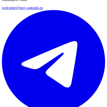
welcome@moy-zakupki.ru