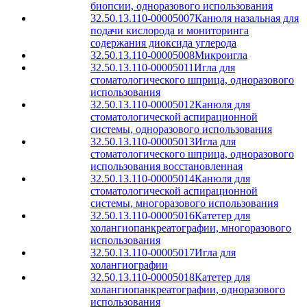
биопсии, одноразового использования
32.50.13.110-00005007
Канюля назальная для
подачи кислорода и мониторинга
содержания диоксида углерода
32.50.13.110-00005008
Микроигла
32.50.13.110-00005011
Игла для
стоматологического шприца, одноразового
использования
32.50.13.110-00005012
Канюля для
стоматологической аспирационной
системы, одноразового использования
32.50.13.110-00005013
Игла для
стоматологического шприца, одноразового
использования восстановленная
32.50.13.110-00005014
Канюля для
стоматологической аспирационной
системы, многоразового использования
32.50.13.110-00005016
Катетер для
холангиопанкреатографии, многоразового
использования
32.50.13.110-00005017
Игла для
холангиографии
32.50.13.110-00005018
Катетер для
холангиопанкреатографии, одноразового
использования