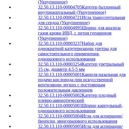
(Укрупненное)
32.50.13.110-00004705
Катетер баллонный
внутриаортальный (Укрупненное)
32.50.13.110-00004721
Игла транссептальная
для сердца (Укрупненное)
32.50.13.110-00004995
Шприц для анализа
газов крови ИВД, с лития гепарином
(Укрупненное)
32.50.13.110-00003237
Набор для
однократной катетеризации уретры для
самостоятельного применения,
одноразового использования
32.50.13.110-00003254
Катетер уретральный
15 см, диаметр 4.5-5 мм
32.50.13.110-00005001
Канюля назальная для
подачи кислорода при искусственной
вентиляции легких с постоянным
положительным давлением
32.50.13.110-00005002
Катетер плодный
плевро-амниотический
32.50.13.110-00005003
Шприц карпульный,
одноразового использования
32.50.13.110-00005004
Игла для аспирации/
биопсии, многоразового использования
32.50.13.110-00005005
Игла для аспирации/