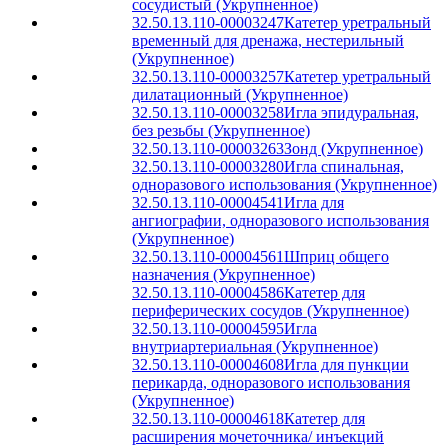
сосудистый (Укрупненное)
32.50.13.110-00003247
Катетер уретральный
временный для дренажа, нестерильный
(Укрупненное)
32.50.13.110-00003257
Катетер уретральный
дилатационный (Укрупненное)
32.50.13.110-00003258
Игла эпидуральная,
без резьбы (Укрупненное)
32.50.13.110-00003263
Зонд (Укрупненное)
32.50.13.110-00003280
Игла спинальная,
одноразового использования (Укрупненное)
32.50.13.110-00004541
Игла для
ангиографии, одноразового использования
(Укрупненное)
32.50.13.110-00004561
Шприц общего
назначения (Укрупненное)
32.50.13.110-00004586
Катетер для
периферических сосудов (Укрупненное)
32.50.13.110-00004595
Игла
внутриартериальная (Укрупненное)
32.50.13.110-00004608
Игла для пункции
перикарда, одноразового использования
(Укрупненное)
32.50.13.110-00004618
Катетер для
расширения мочеточника/ инъекций