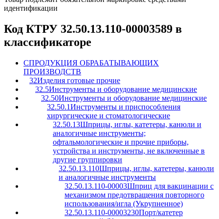
идентификации
Код КТРУ 32.50.13.110-00003589 в
классификаторе
C
ПРОДУКЦИЯ ОБРАБАТЫВАЮЩИХ
ПРОИЗВОДСТВ
32
Изделия готовые прочие
32.5
Инструменты и оборудование медицинские
32.50
Инструменты и оборудование медицинские
32.50.1
Инструменты и приспособления
хирургические и стоматологические
32.50.13
Шприцы, иглы, катетеры, канюли и
аналогичные инструменты;
офтальмологические и прочие приборы,
устройства и инструменты, не включенные в
другие группировки
32.50.13.110
Шприцы, иглы, катетеры, канюли
и аналогичные инструменты
32.50.13.110-00003
Шприц для вакцинации с
механизмом предотвращения повторного
использования/игла (Укрупненное)
32.50.13.110-00003230
Порт/катетер