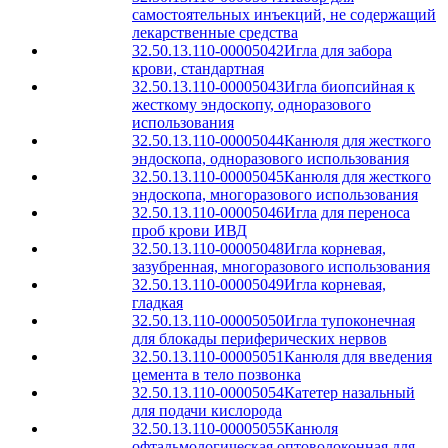
самостоятельных инъекций, не содержащий
лекарственные средства
32.50.13.110-00005042
Игла для забора
крови, стандартная
32.50.13.110-00005043
Игла биопсийная к
жесткому эндоскопу, одноразового
использования
32.50.13.110-00005044
Канюля для жесткого
эндоскопа, одноразового использования
32.50.13.110-00005045
Канюля для жесткого
эндоскопа, многоразового использования
32.50.13.110-00005046
Игла для переноса
проб крови ИВД
32.50.13.110-00005048
Игла корневая,
зазубренная, многоразового использования
32.50.13.110-00005049
Игла корневая,
гладкая
32.50.13.110-00005050
Игла тупоконечная
для блокады периферических нервов
32.50.13.110-00005051
Канюля для введения
цемента в тело позвонка
32.50.13.110-00005054
Катетер назальный
для подачи кислорода
32.50.13.110-00005055
Канюля
офтальмологическая оптоволоконная для