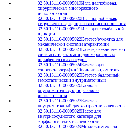
32.50.13.110-00005019
Игла надлобковая,
хирургическая, многоразового
использования
32.50.13.110-00005020
Игла надлобковая,
хирургическая, одноразового использования
32.50.13.110-00005021
Игла для люмбальной
пункции
32.50.13.110-00005022
Катетер/рукоятка для
механической системы атерэктомии
32.50.13.110-00005023
Катетер механической
системы атерэктомии, для коронарных/
периферических сосудов
32.50.13.110-00005024
Катетер для
соногистерографии/ биопсии эндометрия
32.50.13.110-00005025
Катетер баллонный
гемостатический внутриматочный
32.50.13.110-00005026
Канюля
внутриматочная, одноразового
использования
32.50.13.110-00005027
Катетер
внутриматочный для контрастного вещества
32.50.13.110-00005028
Насос для
внутрисосудистого катетера для
морфологичеких исследований
32.50.13.110-00005029
Микрокатетер для