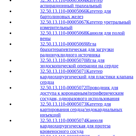
32.50.13.110-00005064
Катетер
аспирационный трахеальный
32.50.13.110-00005066
Катетер для
бартолиновых желез
32.50.13.110-00005067
Катетер уретральный
измерительный
32.50.13.110-00005068
Канюля для полой
вены
32.50.13.110-00005069
Игла
брахитерапевтическая для загрузки
радионуклидного источника
32.50.13.110-00005070
Игла для
эндоскопической операции на сердце
32.50.13.110-00005071
Катетер
кардиохирургический для пластики клапана
сердца
32.50.13.110-00005072
Проводник для
доступа к коронарным/периферическим
сосудам, одноразового использования
32.50.13.110-00005073
Катетер для
картирования сердца/эндокардиальных
инъекций
32.50.13.110-00005074
Канюля
кардиохирургическая для протеза
кровеносного сосуда