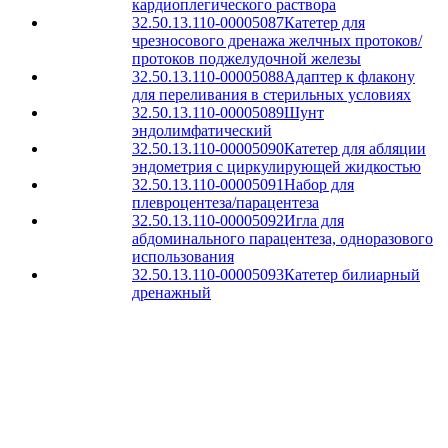
кардиоплегического раствора
32.50.13.110-00005087
Катетер для
чрезносового дренажа желчных протоков/
протоков поджелудочной железы
32.50.13.110-00005088
Адаптер к флакону
для переливания в стерильных условиях
32.50.13.110-00005089
Шунт
эндолимфатический
32.50.13.110-00005090
Катетер для абляции
эндометрия с циркулирующей жидкостью
32.50.13.110-00005091
Набор для
плевроцентеза/парацентеза
32.50.13.110-00005092
Игла для
абдоминального парацентеза, одноразового
использования
32.50.13.110-00005093
Катетер билиарный
дренажный