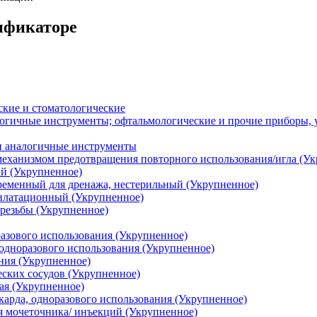
сификаторе
кие и стоматологические
огичные инструменты; офтальмологические и прочие приборы, у
и аналогичные инструменты
еханизмом предотвращения повторного использования/игла (Ук
ый (Укрупненное)
ременный для дренажа, нестерильный (Укрупненное)
илатационный (Укрупненное)
 резьбы (Укрупненное)
разового использования (Укрупненное)
 одноразового использования (Укрупненное)
ния (Укрупненное)
еских сосудов (Укрупненное)
ая (Укрупненное)
карда, одноразового использования (Укрупненное)
я мочеточника/ инъекций (Укрупненное)