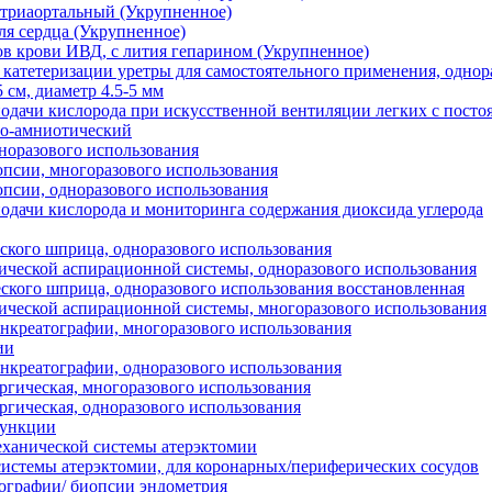
утриаортальный (Укрупненное)
ля сердца (Укрупненное)
ов крови ИВД, с лития гепарином (Укрупненное)
 катетеризации уретры для самостоятельного применения, однор
 см, диаметр 4.5-5 мм
подачи кислорода при искусственной вентиляции легких с пос
ро-амниотический
норазового использования
опсии, многоразового использования
опсии, одноразового использования
подачи кислорода и мониторинга содержания диоксида углерода
еского шприца, одноразового использования
ической аспирационной системы, одноразового использования
еского шприца, одноразового использования восстановленная
ической аспирационной системы, многоразового использования
анкреатографии, многоразового использования
ии
анкреатографии, одноразового использования
ргическая, многоразового использования
ргическая, одноразового использования
пункции
механической системы атерэктомии
системы атерэктомии, для коронарных/периферических сосудов
рографии/ биопсии эндометрия