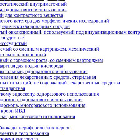
мостатический внутриматочный
, одноразового использования
й для контрастного вещества
истого катетера для морфологичеких исследований
ферических/коронарных сосудов
стый окклюзионный, используемый под визуализационным конт
сосудистые
рисосудистый
уемый со сменным картриджем, механический
ительно наполненный
ный с гормоном роста, со сменным картриджем
дартная для подачи кислорода
ыгольный, одноразового использования
товления лекарственных средств, стерильная
ьных инъекций, не содержащий лекарственные средства
 стандартная
ткому эндоскопу, одноразового использования
ндоскопа, одноразового использования
ндоскопа, многоразового использования
б крови ИВД
нная, многоразового использования
 блокады периферических нервов
емента в тело позвонка
 подачи кислорода