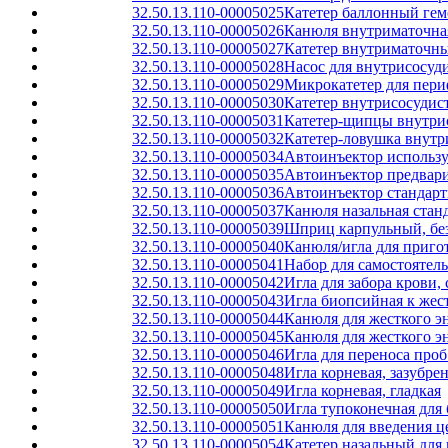
32.50.13.110-00005025
Катетер баллонный ге
32.50.13.110-00005026
Канюля внутриматочная
32.50.13.110-00005027
Катетер внутриматочны
32.50.13.110-00005028
Насос для внутрисосуд
32.50.13.110-00005029
Микрокатетер для пери
32.50.13.110-00005030
Катетер внутрисосуди
32.50.13.110-00005031
Катетер-щипцы внутри
32.50.13.110-00005032
Катетер-ловушка внут
32.50.13.110-00005034
Автоинъектор использ
32.50.13.110-00005035
Автоинъектор предвар
32.50.13.110-00005036
Автоинъектор стандарт
32.50.13.110-00005037
Канюля назальная стан
32.50.13.110-00005039
Шприц карпульный, без
32.50.13.110-00005040
Канюля/игла для приго
32.50.13.110-00005041
Набор для самостоятел
32.50.13.110-00005042
Игла для забора крови,
32.50.13.110-00005043
Игла биопсийная к жес
32.50.13.110-00005044
Канюля для жесткого э
32.50.13.110-00005045
Канюля для жесткого э
32.50.13.110-00005046
Игла для переноса про
32.50.13.110-00005048
Игла корневая, зазубре
32.50.13.110-00005049
Игла корневая, гладкая
32.50.13.110-00005050
Игла тупоконечная для
32.50.13.110-00005051
Канюля для введения ц
32.50.13.110-00005054
Катетер назальный для