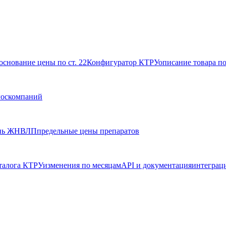
основание цены по ст. 22
Конфигуратор КТРУ
описание товара п
госкомпаний
нь ЖНВЛП
предельные цены препаратов
талога КТРУ
изменения по месяцам
API и документация
интеграц