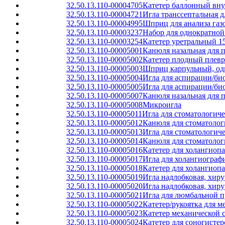
32.50.13.110-00004705
Катетер баллонный вн
32.50.13.110-00004721
Игла транссептальная д
32.50.13.110-00004995
Шприц для анализа газ
32.50.13.110-00003237
Набор для однократной
32.50.13.110-00003254
Катетер уретральный 15
32.50.13.110-00005001
Канюля назальная для 
32.50.13.110-00005002
Катетер плодный плев
32.50.13.110-00005003
Шприц карпульный, од
32.50.13.110-00005004
Игла для аспирации/би
32.50.13.110-00005005
Игла для аспирации/би
32.50.13.110-00005007
Канюля назальная для 
32.50.13.110-00005008
Микроигла
32.50.13.110-00005011
Игла для стоматологич
32.50.13.110-00005012
Канюля для стоматолог
32.50.13.110-00005013
Игла для стоматологич
32.50.13.110-00005014
Канюля для стоматолог
32.50.13.110-00005016
Катетер для холангиоп
32.50.13.110-00005017
Игла для холангиограф
32.50.13.110-00005018
Катетер для холангиоп
32.50.13.110-00005019
Игла надлобковая, хиру
32.50.13.110-00005020
Игла надлобковая, хиру
32.50.13.110-00005021
Игла для люмбальной 
32.50.13.110-00005022
Катетер/рукоятка для 
32.50.13.110-00005023
Катетер механической 
32.50.13.110-00005024
Катетер для соногисте