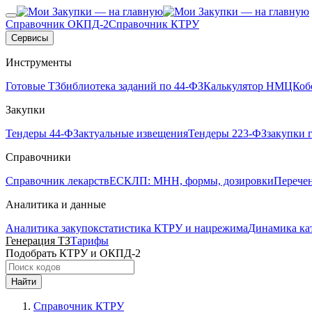
Справочник ОКПД-2
Справочник КТРУ
Сервисы
Инструменты
Готовые ТЗ
библиотека заданий по 44-ФЗ
Калькулятор НМЦК
об
Закупки
Тендеры 44-ФЗ
актуальные извещения
Тендеры 223-ФЗ
закупки 
Справочники
Справочник лекарств
ЕСКЛП: МНН, формы, дозировки
Перече
Аналитика и данные
Аналитика закупок
статистика КТРУ и нацрежима
Динамика ка
Генерация ТЗ
Тарифы
Подобрать КТРУ и ОКПД-2
Найти
Справочник КТРУ