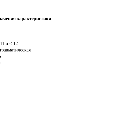
начения характеристики
 11 и ≤ 12
травматическая
5
а