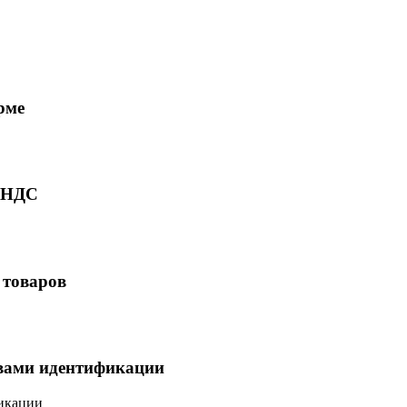
рме
ю НДС
 товаров
твами идентификации
фикации