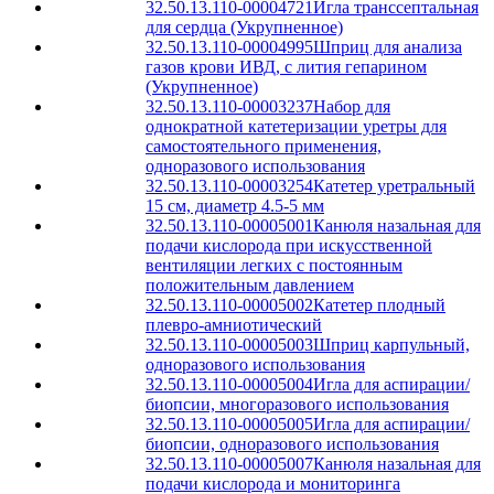
32.50.13.110-00004721
Игла транссептальная
для сердца (Укрупненное)
32.50.13.110-00004995
Шприц для анализа
газов крови ИВД, с лития гепарином
(Укрупненное)
32.50.13.110-00003237
Набор для
однократной катетеризации уретры для
самостоятельного применения,
одноразового использования
32.50.13.110-00003254
Катетер уретральный
15 см, диаметр 4.5-5 мм
32.50.13.110-00005001
Канюля назальная для
подачи кислорода при искусственной
вентиляции легких с постоянным
положительным давлением
32.50.13.110-00005002
Катетер плодный
плевро-амниотический
32.50.13.110-00005003
Шприц карпульный,
одноразового использования
32.50.13.110-00005004
Игла для аспирации/
биопсии, многоразового использования
32.50.13.110-00005005
Игла для аспирации/
биопсии, одноразового использования
32.50.13.110-00005007
Канюля назальная для
подачи кислорода и мониторинга