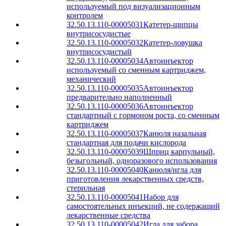
используемый под визуализационным
контролем
32.50.13.110-00005031
Катетер-щипцы
внутрисосудистые
32.50.13.110-00005032
Катетер-ловушка
внутрисосудистый
32.50.13.110-00005034
Автоинъектор
используемый со сменным картриджем,
механический
32.50.13.110-00005035
Автоинъектор
предварительно наполненный
32.50.13.110-00005036
Автоинъектор
стандартный с гормоном роста, со сменным
картриджем
32.50.13.110-00005037
Канюля назальная
стандартная для подачи кислорода
32.50.13.110-00005039
Шприц карпульный,
безыгольный, одноразового использования
32.50.13.110-00005040
Канюля/игла для
приготовления лекарственных средств,
стерильная
32.50.13.110-00005041
Набор для
самостоятельных инъекций, не содержащий
лекарственные средства
32.50.13.110-00005042
Игла для забора