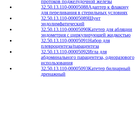
протоков поджелудочной железы
32.50.13.110-00005088
Адаптер к флакону
для переливания в стерильных условиях
32.50.13.110-00005089
Шунт
эндолимфатический
32.50.13.110-00005090
Катетер для абляции
эндометрия с циркулирующей жидкостью
32.50.13.110-00005091
Набор для
плевроцентеза/парацентеза
32.50.13.110-00005092
Игла для
абдоминального парацентеза, одноразового
использования
32.50.13.110-00005093
Катетер билиарный
дренажный