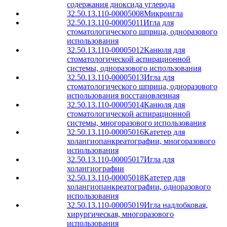
содержания диоксида углерода
32.50.13.110-00005008
Микроигла
32.50.13.110-00005011
Игла для
стоматологического шприца, одноразового
использования
32.50.13.110-00005012
Канюля для
стоматологической аспирационной
системы, одноразового использования
32.50.13.110-00005013
Игла для
стоматологического шприца, одноразового
использования восстановленная
32.50.13.110-00005014
Канюля для
стоматологической аспирационной
системы, многоразового использования
32.50.13.110-00005016
Катетер для
холангиопанкреатографии, многоразового
использования
32.50.13.110-00005017
Игла для
холангиографии
32.50.13.110-00005018
Катетер для
холангиопанкреатографии, одноразового
использования
32.50.13.110-00005019
Игла надлобковая,
хирургическая, многоразового
использования