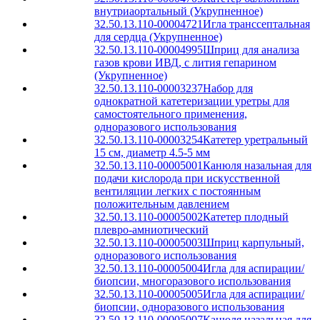
внутриаортальный (Укрупненное)
32.50.13.110-00004721
Игла транссептальная
для сердца (Укрупненное)
32.50.13.110-00004995
Шприц для анализа
газов крови ИВД, с лития гепарином
(Укрупненное)
32.50.13.110-00003237
Набор для
однократной катетеризации уретры для
самостоятельного применения,
одноразового использования
32.50.13.110-00003254
Катетер уретральный
15 см, диаметр 4.5-5 мм
32.50.13.110-00005001
Канюля назальная для
подачи кислорода при искусственной
вентиляции легких с постоянным
положительным давлением
32.50.13.110-00005002
Катетер плодный
плевро-амниотический
32.50.13.110-00005003
Шприц карпульный,
одноразового использования
32.50.13.110-00005004
Игла для аспирации/
биопсии, многоразового использования
32.50.13.110-00005005
Игла для аспирации/
биопсии, одноразового использования
32.50.13.110-00005007
Канюля назальная для