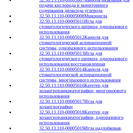
подачи кислорода и мониторинга
содержания диоксида углерода
32.50.13.110-00005008
Микроигла
32.50.13.110-00005011
Игла для
стоматологического шприца, одноразового
использования
32.50.13.110-00005012
Канюля для
стоматологической аспирационной
системы, одноразового использования
32.50.13.110-00005013
Игла для
стоматологического шприца, одноразового
использования восстановленная
32.50.13.110-00005014
Канюля для
стоматологической аспирационной
системы, многоразового использования
32.50.13.110-00005016
Катетер для
холангиопанкреатографии, многоразового
использования
32.50.13.110-00005017
Игла для
холангиографии
32.50.13.110-00005018
Катетер для
холангиопанкреатографии, одноразового
использования
32.50.13.110-00005019
Игла надлобковая,