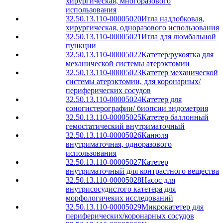
хирургическая, многоразового
использования
32.50.13.110-00005020
Игла надлобковая,
хирургическая, одноразового использования
32.50.13.110-00005021
Игла для люмбальной
пункции
32.50.13.110-00005022
Катетер/рукоятка для
механической системы атерэктомии
32.50.13.110-00005023
Катетер механической
системы атерэктомии, для коронарных/
периферических сосудов
32.50.13.110-00005024
Катетер для
соногистерографии/ биопсии эндометрия
32.50.13.110-00005025
Катетер баллонный
гемостатический внутриматочный
32.50.13.110-00005026
Канюля
внутриматочная, одноразового
использования
32.50.13.110-00005027
Катетер
внутриматочный для контрастного вещества
32.50.13.110-00005028
Насос для
внутрисосудистого катетера для
морфологичеких исследований
32.50.13.110-00005029
Микрокатетер для
периферических/коронарных сосудов