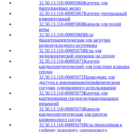
32.50.13.110-00005066
Катетер для
бартолиновых желез
32.50.13.110-00005067
Катетер уретральный
измерительный
32.50.13.110-00005068
Канюля для полой
вены
32.50.13.110-00005069
Игла
брахитерапевтическая для загрузки
радионуклидного источника
32.50.13.110-00005070
Игла для
эндоскопической операции на сердце
32.50.13.110-00005071
Катетер
кардиохирургический для пластики клапана
сердца
32.50.13.110-00005072
Проводник для
доступа к коронарным/периферическим
сосудам, одноразового использования
32.50.13.110-00005073
Катетер для
картирования сердца/эндокардиальных
инъекций
32.50.13.110-00005074
Канюля
кардиохирургическая для протеза
кровеносного сосуда
32.50.13.110-00005076
Игла биопсийная к
гибкому эндоскопу, одноразового