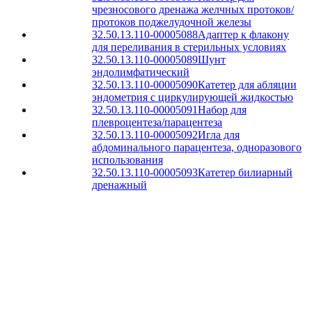
чрезносового дренажа желчных протоков/
протоков поджелудочной железы
32.50.13.110-00005088
Адаптер к флакону
для переливания в стерильных условиях
32.50.13.110-00005089
Шунт
эндолимфатический
32.50.13.110-00005090
Катетер для абляции
эндометрия с циркулирующей жидкостью
32.50.13.110-00005091
Набор для
плевроцентеза/парацентеза
32.50.13.110-00005092
Игла для
абдоминального парацентеза, одноразового
использования
32.50.13.110-00005093
Катетер билиарный
дренажный