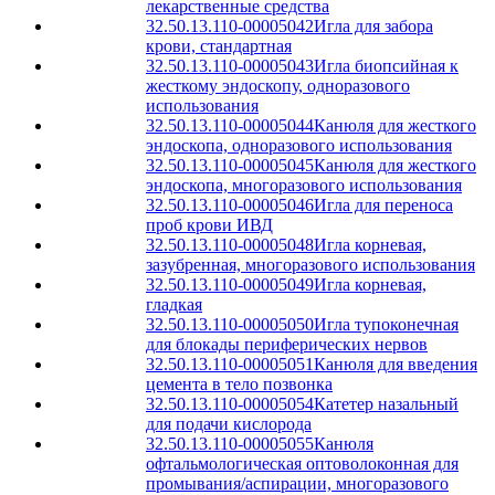
лекарственные средства
32.50.13.110-00005042
Игла для забора
крови, стандартная
32.50.13.110-00005043
Игла биопсийная к
жесткому эндоскопу, одноразового
использования
32.50.13.110-00005044
Канюля для жесткого
эндоскопа, одноразового использования
32.50.13.110-00005045
Канюля для жесткого
эндоскопа, многоразового использования
32.50.13.110-00005046
Игла для переноса
проб крови ИВД
32.50.13.110-00005048
Игла корневая,
зазубренная, многоразового использования
32.50.13.110-00005049
Игла корневая,
гладкая
32.50.13.110-00005050
Игла тупоконечная
для блокады периферических нервов
32.50.13.110-00005051
Канюля для введения
цемента в тело позвонка
32.50.13.110-00005054
Катетер назальный
для подачи кислорода
32.50.13.110-00005055
Канюля
офтальмологическая оптоволоконная для
промывания/аспирации, многоразового