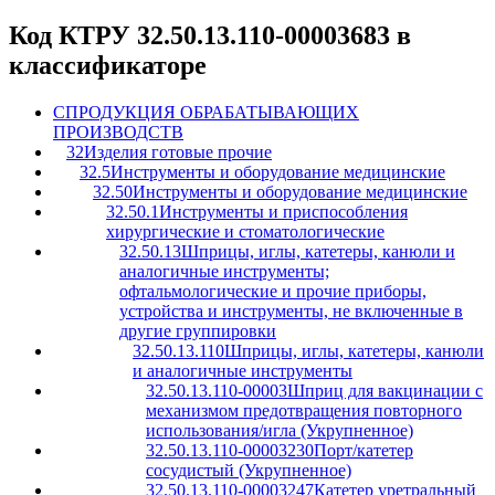
Код КТРУ 32.50.13.110-00003683 в
классификаторе
C
ПРОДУКЦИЯ ОБРАБАТЫВАЮЩИХ
ПРОИЗВОДСТВ
32
Изделия готовые прочие
32.5
Инструменты и оборудование медицинские
32.50
Инструменты и оборудование медицинские
32.50.1
Инструменты и приспособления
хирургические и стоматологические
32.50.13
Шприцы, иглы, катетеры, канюли и
аналогичные инструменты;
офтальмологические и прочие приборы,
устройства и инструменты, не включенные в
другие группировки
32.50.13.110
Шприцы, иглы, катетеры, канюли
и аналогичные инструменты
32.50.13.110-00003
Шприц для вакцинации с
механизмом предотвращения повторного
использования/игла (Укрупненное)
32.50.13.110-00003230
Порт/катетер
сосудистый (Укрупненное)
32.50.13.110-00003247
Катетер уретральный