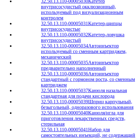
32.50.13.110-00005030
Катетер
внутрисосудистый окклюзионный,
используемый под визуализационным
контролем
32.50.13.110-00005031
Катетер-щипцы
внутрисосудистые
32.50.13.110-00005032
Катетер-ловушка
внутрисосудистый
32.50.13.110-00005034
Автоинъектор
используемый со сменным картриджем,
механический
32.50.13.110-00005035
Автоинъектор
предварительно наполненный
32.50.13.110-00005036
Автоинъектор
стандартный с гормоном роста, со сменным
картриджем
32.50.13.110-00005037
Канюля назальная
стандартная для подачи кислорода
32.50.13.110-00005039
Шприц карпульный,
безыгольный, одноразового использования
32.50.13.110-00005040
Канюля/игла для
приготовления лекарственных средств,
стерильная
32.50.13.110-00005041
Набор для
самостоятельных инъекций, не содержащий