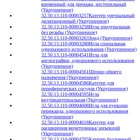
временный для дренажа, нестерильный
(Укрупненное)
32.50.13.110-00003257
Катетер уретральный
дилатационный (Укрупненное)
32.50.13.110-00003258
Игла эпидуральная,
без резьбы (Укрупненное)
32.50.13.110-00003263
Зонд (Укрупненное)
32.50.13.110-00003280
Игла спинальная,
одноразового использования (Укрупненное)
32.50.13.110-00004541
Игла для
ангиографии, одноразового использования
(Укрупненное)
32.50.13.110-00004561
Шприц общего
назначения (Укрупненное)
32.50.13.110-00004586
Катетер для
периферических сосудов (Укрупненное)
32.50.13.110-00004595
Игла
внутриартериальная (Укрупненное)
32.50.13.110-00004608
Игла для пункции
перикарда, одноразового использования
(Укрупненное)
32.50.13.110-00004618
Катетер для
расширения мочеточника/ инъекций
(Укрупненное)
32.50.13.110-00004705
Катетер баллонный