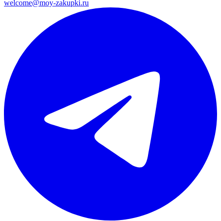
welcome@moy-zakupki.ru