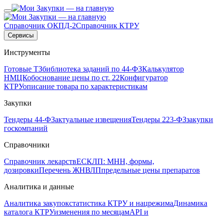
Справочник ОКПД-2
Справочник КТРУ
Сервисы
Инструменты
Готовые ТЗ
библиотека заданий по 44-ФЗ
Калькулятор
НМЦК
обоснование цены по ст. 22
Конфигуратор
КТРУ
описание товара по характеристикам
Закупки
Тендеры 44-ФЗ
актуальные извещения
Тендеры 223-ФЗ
закупки
госкомпаний
Справочники
Справочник лекарств
ЕСКЛП: МНН, формы,
дозировки
Перечень ЖНВЛП
предельные цены препаратов
Аналитика и данные
Аналитика закупок
статистика КТРУ и нацрежима
Динамика
каталога КТРУ
изменения по месяцам
API и