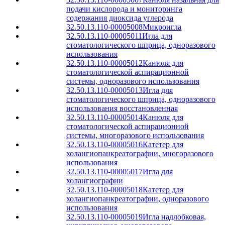
подачи кислорода и мониторинга
содержания диоксида углерода
32.50.13.110-00005008
Микроигла
32.50.13.110-00005011
Игла для
стоматологического шприца, одноразового
использования
32.50.13.110-00005012
Канюля для
стоматологической аспирационной
системы, одноразового использования
32.50.13.110-00005013
Игла для
стоматологического шприца, одноразового
использования восстановленная
32.50.13.110-00005014
Канюля для
стоматологической аспирационной
системы, многоразового использования
32.50.13.110-00005016
Катетер для
холангиопанкреатографии, многоразового
использования
32.50.13.110-00005017
Игла для
холангиографии
32.50.13.110-00005018
Катетер для
холангиопанкреатографии, одноразового
использования
32.50.13.110-00005019
Игла надлобковая,