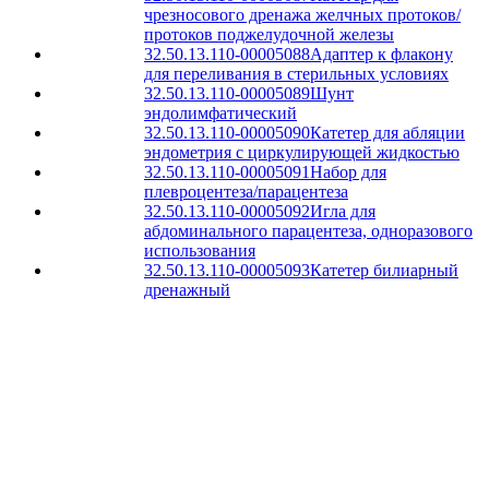
чрезносового дренажа желчных протоков/
протоков поджелудочной железы
32.50.13.110-00005088
Адаптер к флакону
для переливания в стерильных условиях
32.50.13.110-00005089
Шунт
эндолимфатический
32.50.13.110-00005090
Катетер для абляции
эндометрия с циркулирующей жидкостью
32.50.13.110-00005091
Набор для
плевроцентеза/парацентеза
32.50.13.110-00005092
Игла для
абдоминального парацентеза, одноразового
использования
32.50.13.110-00005093
Катетер билиарный
дренажный