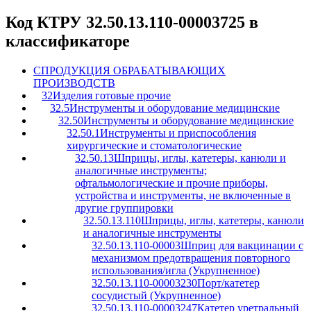
Код КТРУ 32.50.13.110-00003725 в
классификаторе
C
ПРОДУКЦИЯ ОБРАБАТЫВАЮЩИХ
ПРОИЗВОДСТВ
32
Изделия готовые прочие
32.5
Инструменты и оборудование медицинские
32.50
Инструменты и оборудование медицинские
32.50.1
Инструменты и приспособления
хирургические и стоматологические
32.50.13
Шприцы, иглы, катетеры, канюли и
аналогичные инструменты;
офтальмологические и прочие приборы,
устройства и инструменты, не включенные в
другие группировки
32.50.13.110
Шприцы, иглы, катетеры, канюли
и аналогичные инструменты
32.50.13.110-00003
Шприц для вакцинации с
механизмом предотвращения повторного
использования/игла (Укрупненное)
32.50.13.110-00003230
Порт/катетер
сосудистый (Укрупненное)
32.50.13.110-00003247
Катетер уретральный