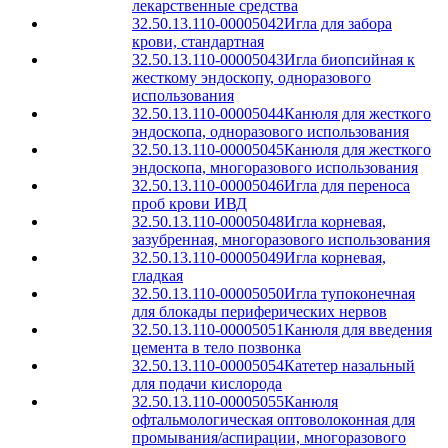
лекарственные средства
32.50.13.110-00005042
Игла для забора
крови, стандартная
32.50.13.110-00005043
Игла биопсийная к
жесткому эндоскопу, одноразового
использования
32.50.13.110-00005044
Канюля для жесткого
эндоскопа, одноразового использования
32.50.13.110-00005045
Канюля для жесткого
эндоскопа, многоразового использования
32.50.13.110-00005046
Игла для переноса
проб крови ИВД
32.50.13.110-00005048
Игла корневая,
зазубренная, многоразового использования
32.50.13.110-00005049
Игла корневая,
гладкая
32.50.13.110-00005050
Игла тупоконечная
для блокады периферических нервов
32.50.13.110-00005051
Канюля для введения
цемента в тело позвонка
32.50.13.110-00005054
Катетер назальный
для подачи кислорода
32.50.13.110-00005055
Канюля
офтальмологическая оптоволоконная для
промывания/аспирации, многоразового