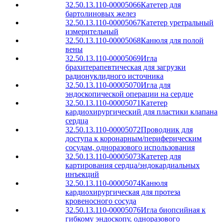
32.50.13.110-00005066
Катетер для
бартолиновых желез
32.50.13.110-00005067
Катетер уретральный
измерительный
32.50.13.110-00005068
Канюля для полой
вены
32.50.13.110-00005069
Игла
брахитерапевтическая для загрузки
радионуклидного источника
32.50.13.110-00005070
Игла для
эндоскопической операции на сердце
32.50.13.110-00005071
Катетер
кардиохирургический для пластики клапана
сердца
32.50.13.110-00005072
Проводник для
доступа к коронарным/периферическим
сосудам, одноразового использования
32.50.13.110-00005073
Катетер для
картирования сердца/эндокардиальных
инъекций
32.50.13.110-00005074
Канюля
кардиохирургическая для протеза
кровеносного сосуда
32.50.13.110-00005076
Игла биопсийная к
гибкому эндоскопу, одноразового