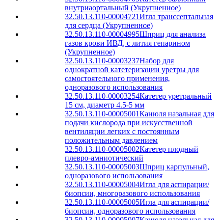
внутриаортальный (Укрупненное)
32.50.13.110-00004721
Игла транссептальная
для сердца (Укрупненное)
32.50.13.110-00004995
Шприц для анализа
газов крови ИВД, с лития гепарином
(Укрупненное)
32.50.13.110-00003237
Набор для
однократной катетеризации уретры для
самостоятельного применения,
одноразового использования
32.50.13.110-00003254
Катетер уретральный
15 см, диаметр 4.5-5 мм
32.50.13.110-00005001
Канюля назальная для
подачи кислорода при искусственной
вентиляции легких с постоянным
положительным давлением
32.50.13.110-00005002
Катетер плодный
плевро-амниотический
32.50.13.110-00005003
Шприц карпульный,
одноразового использования
32.50.13.110-00005004
Игла для аспирации/
биопсии, многоразового использования
32.50.13.110-00005005
Игла для аспирации/
биопсии, одноразового использования
32.50.13.110-00005007
Канюля назальная для