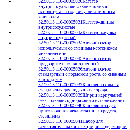
32.50.13.110-00005030
Катетер
внутрисосудистый окклюзионный,
используемый под визуализационным
контролем
32.50.13.110-00005031
Катетер-щипцы
внутрисосудистые
32.50.13.110-00005032
Катетер-ловушка
внутрисосудистый
32.50.13.110-00005034
Автоинъектор
используемый со сменным картриджем,
механический
32.50.13.110-00005035
Автоинъектор
предварительно наполненный
32.50.13.110-00005036
Автоинъектор
стандартный с гормоном роста, со сменным
картриджем
32.50.13.110-00005037
Канюля назальная
стандартная для подачи кислорода
32.50.13.110-00005039
Шприц карпульный,
безыгольный, одноразового использования
32.50.13.110-00005040
Канюля/игла для
приготовления лекарственных средств,
стерильная
32.50.13.110-00005041
Набор для
самостоятельных инъекций, не содержащий