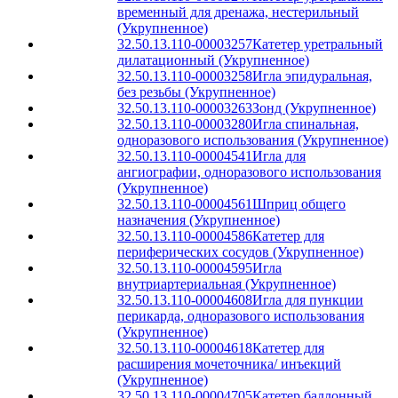
временный для дренажа, нестерильный
(Укрупненное)
32.50.13.110-00003257
Катетер уретральный
дилатационный (Укрупненное)
32.50.13.110-00003258
Игла эпидуральная,
без резьбы (Укрупненное)
32.50.13.110-00003263
Зонд (Укрупненное)
32.50.13.110-00003280
Игла спинальная,
одноразового использования (Укрупненное)
32.50.13.110-00004541
Игла для
ангиографии, одноразового использования
(Укрупненное)
32.50.13.110-00004561
Шприц общего
назначения (Укрупненное)
32.50.13.110-00004586
Катетер для
периферических сосудов (Укрупненное)
32.50.13.110-00004595
Игла
внутриартериальная (Укрупненное)
32.50.13.110-00004608
Игла для пункции
перикарда, одноразового использования
(Укрупненное)
32.50.13.110-00004618
Катетер для
расширения мочеточника/ инъекций
(Укрупненное)
32.50.13.110-00004705
Катетер баллонный