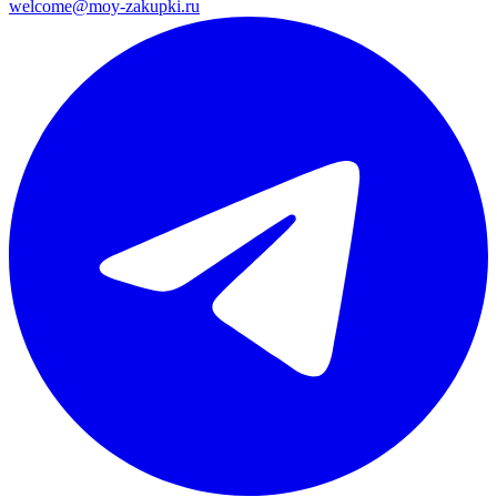
welcome@moy-zakupki.ru