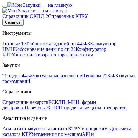
Справочник ОКПД-2
Справочник КТРУ
Сервисы
Инструменты
Готовые ТЗ
библиотека заданий по 44-ФЗ
Калькулятор
НМЦК
обоснование цены по ст. 22
Конфигуратор
КТРУ
описание товара по характеристикам
Закупки
Тендеры 44-ФЗ
актуальные извещения
Тендеры 223-ФЗ
закупки
госкомпаний
Справочники
Справочник лекарств
ЕСКЛП: МНН, формы,
дозировки
Перечень ЖНВЛП
предельные цены препаратов
Аналитика и данные
Аналитика закупок
статистика КТРУ и нацрежима
Динамика
каталога КТРУ
изменения по месяцам
API и