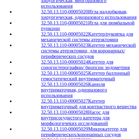
хирургическая, многоразового
использования
32.50.13.110-00005020
Игла надлобковая,
хирургическая, одноразового использования
32.50.13.110-00005021
Игла для люмбальной
пункции
32.50.13.110-00005022
Катетер/рукоятка для
механической системы атерэктомии
32.50.13.110-00005023
Катетер механической
системы атерэктомии, для коронарных/
периферических сосудов
32.50.13.110-00005024
Катетер для
соногистерографии/ биопсии эндометрия
32.50.13.110-00005025
Катетер баллонный
гемостатический внутриматочный
32.50.13.110-00005026
Канюля
внутриматочная, одноразового
использования
32.50.13.110-00005027
Катетер
внутриматочный для контрастного вещества
32.50.13.110-00005028
Насос для
внутрисосудистого катетера для
морфологичеких исследований
32.50.13.110-00005029
Микрокатетер для
периферических/коронарных сосудов