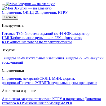
Справочник ОКПД-2
Справочник КТРУ
Сервисы
Инструменты
Готовые ТЗ
библиотека заданий по 44-ФЗ
Калькулятор
НМЦК
обоснование цены по ст. 22
Конфигуратор
КТРУ
описание товара по характеристикам
Закупки
Тендеры 44-ФЗ
актуальные извещения
Тендеры 223-ФЗ
закупки
госкомпаний
Справочники
Справочник лекарств
ЕСКЛП: МНН, формы,
дозировки
Перечень ЖНВЛП
предельные цены препаратов
Аналитика и данные
Аналитика закупок
статистика КТРУ и нацрежима
Динамика
каталога КТРУ
изменения по месяцам
API и