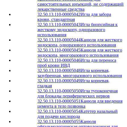
самостоятельных инъекций, не содержащий
лекарственные средства
32.50.13.110-00005042
Игла для забора
крови, стандартная
32.50.13.110-00005043
Игла биопсийная к
жесткому эндоскопу, одноразового
использования
32.50.13.110-00005044
Канюля для жесткого
эндоскопа, одноразового использования
32.50.13.110-00005045
Канюля для жесткого
эндоскопа, многоразового использования
32.50.13.110-00005046
Игла для переноса
проб крови ИВД
32.50.13.110-00005048
Игла корневая,
зазубренная, многоразового использования
32.50.13.110-00005049
Игла корневая,
гладкая
32.50.13.110-00005050
Игла тупоконечная
для блокады периферических нервов
32.50.13.110-00005051
Канюля для введения
цемента в тело позвонка
32.50.13.110-00005054
Катетер назальный
для подачи кислорода
32.50.13.110-00005055
Канюля
офтальмологическая оптоволоконная для