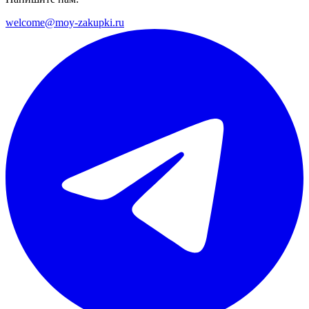
welcome@moy-zakupki.ru