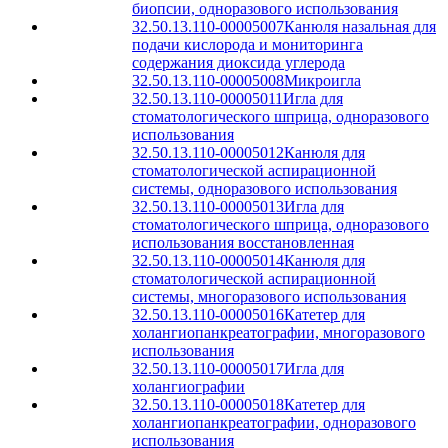
биопсии, одноразового использования
32.50.13.110-00005007
Канюля назальная для
подачи кислорода и мониторинга
содержания диоксида углерода
32.50.13.110-00005008
Микроигла
32.50.13.110-00005011
Игла для
стоматологического шприца, одноразового
использования
32.50.13.110-00005012
Канюля для
стоматологической аспирационной
системы, одноразового использования
32.50.13.110-00005013
Игла для
стоматологического шприца, одноразового
использования восстановленная
32.50.13.110-00005014
Канюля для
стоматологической аспирационной
системы, многоразового использования
32.50.13.110-00005016
Катетер для
холангиопанкреатографии, многоразового
использования
32.50.13.110-00005017
Игла для
холангиографии
32.50.13.110-00005018
Катетер для
холангиопанкреатографии, одноразового
использования