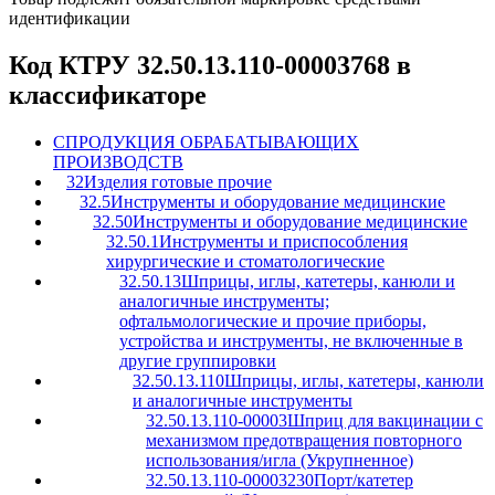
идентификации
Код КТРУ 32.50.13.110-00003768 в
классификаторе
C
ПРОДУКЦИЯ ОБРАБАТЫВАЮЩИХ
ПРОИЗВОДСТВ
32
Изделия готовые прочие
32.5
Инструменты и оборудование медицинские
32.50
Инструменты и оборудование медицинские
32.50.1
Инструменты и приспособления
хирургические и стоматологические
32.50.13
Шприцы, иглы, катетеры, канюли и
аналогичные инструменты;
офтальмологические и прочие приборы,
устройства и инструменты, не включенные в
другие группировки
32.50.13.110
Шприцы, иглы, катетеры, канюли
и аналогичные инструменты
32.50.13.110-00003
Шприц для вакцинации с
механизмом предотвращения повторного
использования/игла (Укрупненное)
32.50.13.110-00003230
Порт/катетер