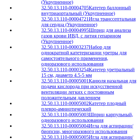
(Укрупненное)
32.50.13.110-00004705
Катетер баллонный
внутриаортальный (Укрупненное)
32.50.13.110-00004721
Игла транссептальная
для сердца (Укрупненное)
32.50.13.110-00004995
Шприц для анализа
газов крови ИВД, с лития гепарином
(Укрупненное)
32.50.13.110-00003237
Набор для
однократной катетеризации уретры для
самостоятельного применения,
одноразового использования
32.50.13.110-00003254
Катетер уретральный
15 см, диаметр 4.5-5 мм
32.50.13.110-00005001
Канюля назальная для
подачи кислорода при искусственной
вентиляции легких с постоянным
положительным давлением
32.50.13.110-00005002
Катетер плодный
плевро-амниотический
32.50.13.110-00005003
Шприц карпульный,
одноразового использования
32.50.13.110-00005004
Игла для аспирации/
биопсии, многоразового использования
32.50.13.110-00005005
Игла для аспирации/