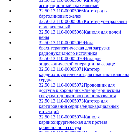
32.50.13.110-00005064
Катетер
аспирационный трахеальный
32.50.13.110-00005066
Катетер для
бартолиновых желез
32.50.13.110-00005067
Катетер уретральный
измерительный
32.50.13.110-00005068
Канюля для полой
вены
32.50.13.110-00005069
Игла
брахитерапевтическая для загрузки
радионуклидного источника
32.50.13.110-00005070
Игла для
эндоскопической операции на сердце
32.50.13.110-00005071
Катетер
кардиохирургический для пластики клапана
сердца
32.50.13.110-00005072
Проводник для
доступа к коронарным/периферическим
сосудам, одноразового использования
32.50.13.110-00005073
Катетер для
картирования сердца/эндокардиальных
инъекций
32.50.13.110-00005074
Канюля
кардиохирургическая для протеза
кровеносного сосуда