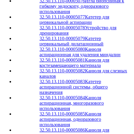
32.50.13.110-00005076
Игла биопсийная к
гибкому эндоскопу, одноразового
использования
32.50.13.110-00005077
Катетер для
цервикальной аспирации
32.50.13.110-00005078
Устройство для
дренирования
32.50.13.110-00005079
Катетер
цервикальный дилатационный
32.50.13.110-00005080
Канюля
аспирационная для удаления миндалин
32.50.13.110-00005081
Канюля для
костезамещающего материала
32.50.13.110-00005082
Канюля для слезных
каналов
32.50.13.110-00005083
Катетер
аспирационной системы, общего
назначения
32.50.13.110-00005084
Канюля
аспирационная, многоразового
использования
32.50.13.110-00005085
Канюля
аспирационная, одноразового
использования
32.50.13.110-00005086
Канюля для