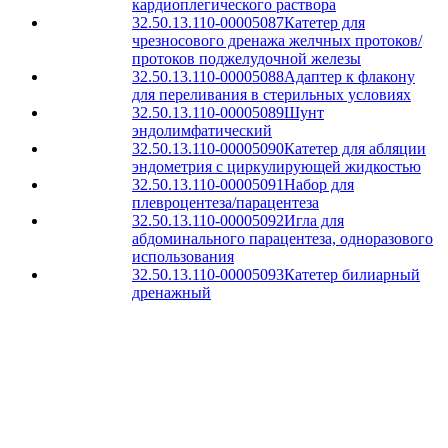
кардиоплегического раствора
32.50.13.110-00005087
Катетер для
чрезносового дренажа желчных протоков/
протоков поджелудочной железы
32.50.13.110-00005088
Адаптер к флакону
для переливания в стерильных условиях
32.50.13.110-00005089
Шунт
эндолимфатический
32.50.13.110-00005090
Катетер для абляции
эндометрия с циркулирующей жидкостью
32.50.13.110-00005091
Набор для
плевроцентеза/парацентеза
32.50.13.110-00005092
Игла для
абдоминального парацентеза, одноразового
использования
32.50.13.110-00005093
Катетер билиарный
дренажный