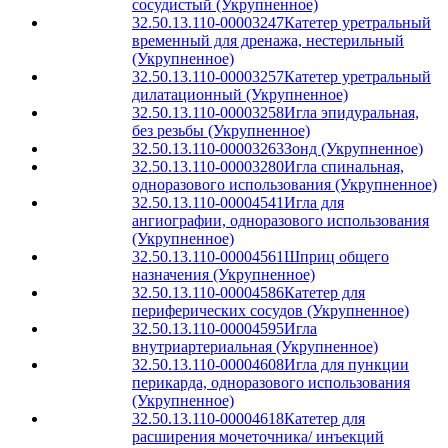
сосудистый (Укрупненное)
32.50.13.110-00003247
Катетер уретральный
временный для дренажа, нестерильный
(Укрупненное)
32.50.13.110-00003257
Катетер уретральный
дилатационный (Укрупненное)
32.50.13.110-00003258
Игла эпидуральная,
без резьбы (Укрупненное)
32.50.13.110-00003263
Зонд (Укрупненное)
32.50.13.110-00003280
Игла спинальная,
одноразового использования (Укрупненное)
32.50.13.110-00004541
Игла для
ангиографии, одноразового использования
(Укрупненное)
32.50.13.110-00004561
Шприц общего
назначения (Укрупненное)
32.50.13.110-00004586
Катетер для
периферических сосудов (Укрупненное)
32.50.13.110-00004595
Игла
внутриартериальная (Укрупненное)
32.50.13.110-00004608
Игла для пункции
перикарда, одноразового использования
(Укрупненное)
32.50.13.110-00004618
Катетер для
расширения мочеточника/ инъекций