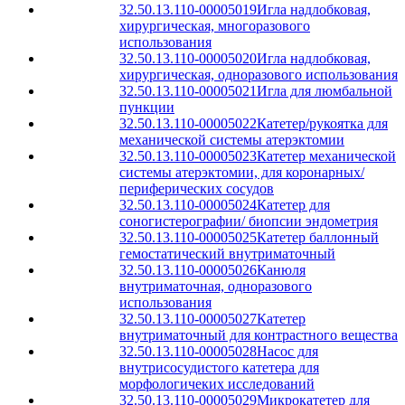
32.50.13.110-00005019
Игла надлобковая,
хирургическая, многоразового
использования
32.50.13.110-00005020
Игла надлобковая,
хирургическая, одноразового использования
32.50.13.110-00005021
Игла для люмбальной
пункции
32.50.13.110-00005022
Катетер/рукоятка для
механической системы атерэктомии
32.50.13.110-00005023
Катетер механической
системы атерэктомии, для коронарных/
периферических сосудов
32.50.13.110-00005024
Катетер для
соногистерографии/ биопсии эндометрия
32.50.13.110-00005025
Катетер баллонный
гемостатический внутриматочный
32.50.13.110-00005026
Канюля
внутриматочная, одноразового
использования
32.50.13.110-00005027
Катетер
внутриматочный для контрастного вещества
32.50.13.110-00005028
Насос для
внутрисосудистого катетера для
морфологичеких исследований
32.50.13.110-00005029
Микрокатетер для