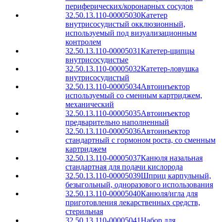
периферических/коронарных сосудов
32.50.13.110-00005030
Катетер
внутрисосудистый окклюзионный,
используемый под визуализационным
контролем
32.50.13.110-00005031
Катетер-щипцы
внутрисосудистые
32.50.13.110-00005032
Катетер-ловушка
внутрисосудистый
32.50.13.110-00005034
Автоинъектор
используемый со сменным картриджем,
механический
32.50.13.110-00005035
Автоинъектор
предварительно наполненный
32.50.13.110-00005036
Автоинъектор
стандартный с гормоном роста, со сменным
картриджем
32.50.13.110-00005037
Канюля назальная
стандартная для подачи кислорода
32.50.13.110-00005039
Шприц карпульный,
безыгольный, одноразового использования
32.50.13.110-00005040
Канюля/игла для
приготовления лекарственных средств,
стерильная
32.50.13.110-00005041
Набор для