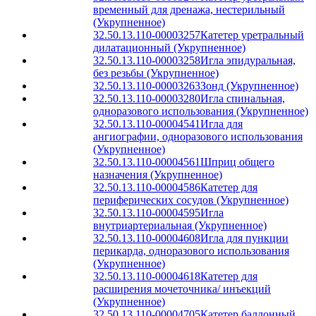
временный для дренажа, нестерильный
(Укрупненное)
32.50.13.110-00003257
Катетер уретральный
дилатационный (Укрупненное)
32.50.13.110-00003258
Игла эпидуральная,
без резьбы (Укрупненное)
32.50.13.110-00003263
Зонд (Укрупненное)
32.50.13.110-00003280
Игла спинальная,
одноразового использования (Укрупненное)
32.50.13.110-00004541
Игла для
ангиографии, одноразового использования
(Укрупненное)
32.50.13.110-00004561
Шприц общего
назначения (Укрупненное)
32.50.13.110-00004586
Катетер для
периферических сосудов (Укрупненное)
32.50.13.110-00004595
Игла
внутриартериальная (Укрупненное)
32.50.13.110-00004608
Игла для пункции
перикарда, одноразового использования
(Укрупненное)
32.50.13.110-00004618
Катетер для
расширения мочеточника/ инъекций
(Укрупненное)
32.50.13.110-00004705
Катетер баллонный