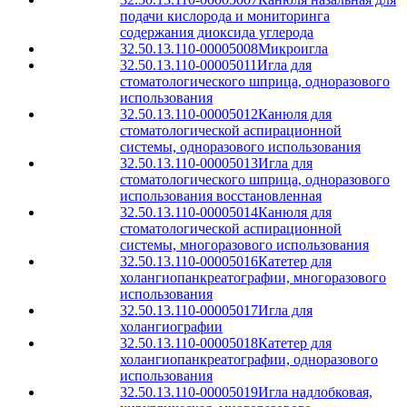
подачи кислорода и мониторинга
содержания диоксида углерода
32.50.13.110-00005008
Микроигла
32.50.13.110-00005011
Игла для
стоматологического шприца, одноразового
использования
32.50.13.110-00005012
Канюля для
стоматологической аспирационной
системы, одноразового использования
32.50.13.110-00005013
Игла для
стоматологического шприца, одноразового
использования восстановленная
32.50.13.110-00005014
Канюля для
стоматологической аспирационной
системы, многоразового использования
32.50.13.110-00005016
Катетер для
холангиопанкреатографии, многоразового
использования
32.50.13.110-00005017
Игла для
холангиографии
32.50.13.110-00005018
Катетер для
холангиопанкреатографии, одноразового
использования
32.50.13.110-00005019
Игла надлобковая,