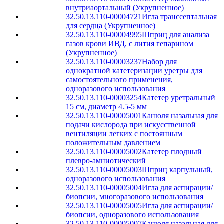
внутриаортальный (Укрупненное)
32.50.13.110-00004721
Игла транссептальная
для сердца (Укрупненное)
32.50.13.110-00004995
Шприц для анализа
газов крови ИВД, с лития гепарином
(Укрупненное)
32.50.13.110-00003237
Набор для
однократной катетеризации уретры для
самостоятельного применения,
одноразового использования
32.50.13.110-00003254
Катетер уретральный
15 см, диаметр 4.5-5 мм
32.50.13.110-00005001
Канюля назальная для
подачи кислорода при искусственной
вентиляции легких с постоянным
положительным давлением
32.50.13.110-00005002
Катетер плодный
плевро-амниотический
32.50.13.110-00005003
Шприц карпульный,
одноразового использования
32.50.13.110-00005004
Игла для аспирации/
биопсии, многоразового использования
32.50.13.110-00005005
Игла для аспирации/
биопсии, одноразового использования
32.50.13.110-00005007
Канюля назальная для