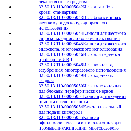
лекарственные средства
32.50.13.110-00005042
Игла для забора
крови, стандартная
32.50.13.110-00005043
Игла биопсийная к
жесткому эндоскопу, одноразового
использования
32.50.13.110-00005044
Канюля для жесткого
эндоскопа, одноразового использования
32.50.13.110-00005045
Канюля для жесткого
эндоскопа, многоразового использования
32.50.13.110-00005046
Игла для переноса
проб крови ИВД
32.50.13.110-00005048
Игла корневая,
зазубренная, многоразового использования
32.50.13.110-00005049
Игла корневая,
гладкая
32.50.13.110-00005050
Игла тупоконечная
для блокады периферических нервов
32.50.13.110-00005051
Канюля для введения
цемента в тело позвонка
32.50.13.110-00005054
Катетер назальный
для подачи кислорода
32.50.13.110-00005055
Канюля
офтальмологическая оптоволоконная для
промывания/аспирации, многоразового