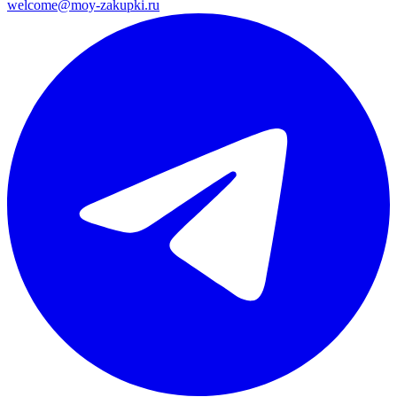
welcome@moy-zakupki.ru