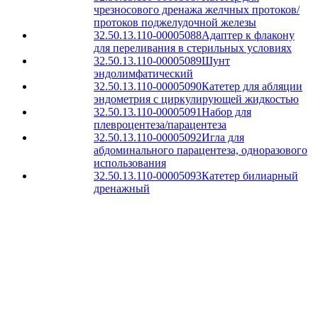
чрезносового дренажа желчных протоков/
протоков поджелудочной железы
32.50.13.110-00005088
Адаптер к флакону
для переливания в стерильных условиях
32.50.13.110-00005089
Шунт
эндолимфатический
32.50.13.110-00005090
Катетер для абляции
эндометрия с циркулирующей жидкостью
32.50.13.110-00005091
Набор для
плевроцентеза/парацентеза
32.50.13.110-00005092
Игла для
абдоминального парацентеза, одноразового
использования
32.50.13.110-00005093
Катетер билиарный
дренажный