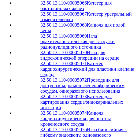
32.50.13.110-00005066
Катетер для
бартолиновых желез
32.50.13.110-00005067
Катетер уретральный
измерительный
32.50.13.110-00005068
Канюля для полой
вены
32.50.13.110-00005069
Игла
брахитерапевтическая для загрузки
радионуклидного источника
32.50.13.110-00005070
Игла для
эндоскопической операции на сердце
32.50.13.110-00005071
Катетер
кардиохирургический для пластики клапана
сердца
32.50.13.110-00005072
Проводник для
доступа к коронарным/периферическим
сосудам, одноразового использования
32.50.13.110-00005073
Катетер для
картирования сердца/эндокардиальных
инъекций
32.50.13.110-00005074
Канюля
кардиохирургическая для протеза
кровеносного сосуда
32.50.13.110-00005076
Игла биопсийная к
гибкому эндоскопу, одноразового