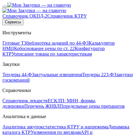
Справочник ОКПД-2
Справочник КТРУ
Сервисы
Инструменты
Готовые ТЗ
библиотека заданий по 44-ФЗ
Калькулятор
НМЦК
обоснование цены по ст. 22
Конфигуратор
КТРУ
описание товара по характеристикам
Закупки
Тендеры 44-ФЗ
актуальные извещения
Тендеры 223-ФЗ
закупки
госкомпаний
Справочники
Справочник лекарств
ЕСКЛП: МНН, формы,
дозировки
Перечень ЖНВЛП
предельные цены препаратов
Аналитика и данные
Аналитика закупок
статистика КТРУ и нацрежима
Динамика
каталога КТРУ
изменения по месяцам
API и