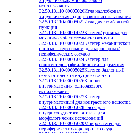
хирургическая, многоразового
использования
32.50.13.110-00005020
Игла надлобковая,
хирургическая, одноразового использования
32.50.13.110-00005021
Игла для люмбальной
пункции
32.50.13.110-00005022
Катетер/рукоятка для
механической системы атерэктомии
32.50.13.110-00005023
Катетер механической
системы атерэктомии, для коронарных/
периферических сосудов
32.50.13.110-00005024
Катетер для
соногистерографии/ биопсии эндометрия
32.50.13.110-00005025
Катетер баллонный
гемостатический внутриматочный
32.50.13.110-00005026
Канюля
внутриматочная, одноразового
использования
32.50.13.110-00005027
Катетер
внутриматочный для контрастного вещества
32.50.13.110-00005028
Насос для
внутрисосудистого катетера для
морфологичеких исследований
32.50.13.110-00005029
Микрокатетер для
периферических/коронарных сосудов