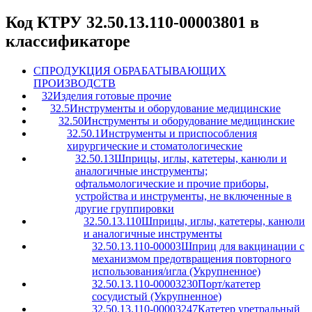
Код КТРУ 32.50.13.110-00003801 в
классификаторе
C
ПРОДУКЦИЯ ОБРАБАТЫВАЮЩИХ
ПРОИЗВОДСТВ
32
Изделия готовые прочие
32.5
Инструменты и оборудование медицинские
32.50
Инструменты и оборудование медицинские
32.50.1
Инструменты и приспособления
хирургические и стоматологические
32.50.13
Шприцы, иглы, катетеры, канюли и
аналогичные инструменты;
офтальмологические и прочие приборы,
устройства и инструменты, не включенные в
другие группировки
32.50.13.110
Шприцы, иглы, катетеры, канюли
и аналогичные инструменты
32.50.13.110-00003
Шприц для вакцинации с
механизмом предотвращения повторного
использования/игла (Укрупненное)
32.50.13.110-00003230
Порт/катетер
сосудистый (Укрупненное)
32.50.13.110-00003247
Катетер уретральный