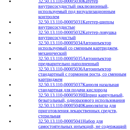
32.50.13.110-00005030
Катетер
внутрисосудистый окклюзионный,
используемый под визуализационным
контролем
32.50.13.110-00005031
Катетер-щипцы
внутрисосудистые
32.50.13.110-00005032
Катетер-ловушка
внутрисосудистый
32.50.13.110-00005034
Автоинъектор
используемый со сменным картриджем,
механический
32.50.13.110-00005035
Автоинъектор
предварительно наполненный
32.50.13.110-00005036
Автоинъектор
стандартный с гормоном роста, со сменным
картриджем
32.50.13.110-00005037
Канюля назальная
стандартная для подачи кислорода
32.50.13.110-00005039
Шприц карпульный,
безыгольный, одноразового использования
32.50.13.110-00005040
Канюля/игла для
приготовления лекарственных средств,
стерильная
32.50.13.110-00005041
Набор для
самостоятельных инъекций, не содержащий