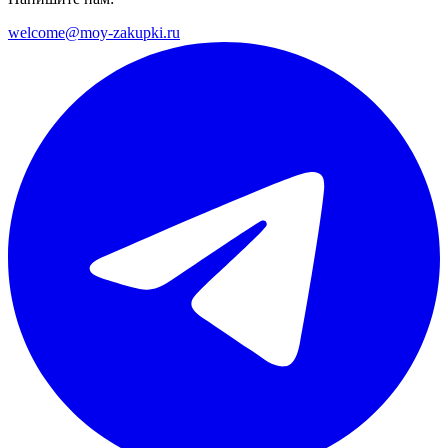
welcome@moy-zakupki.ru