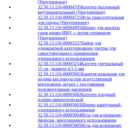
(Укрупненное)
32.50.13.110-00004705
Катетер баллонный
внутриаортальный (Укрупненное)
32.50.13.110-00004721
Игла транссептальная
для сердца (Укрупненное)
32.50.13.110-00004995
Шприц для анализа
газов крови ИВД, с лития гепарином
(Укрупненное)
32.50.13.110-00003237
Набор для
однократной катетеризации уретры для
самостоятельного применения,
одноразового использования
32.50.13.110-00003254
Катетер уретральный
15 см, диаметр 4.5-5 мм
32.50.13.110-00005001
Канюля назальная для
подачи кислорода при искусственной
вентиляции легких с постоянным
положительным давлением
32.50.13.110-00005002
Катетер плодный
плевро-амниотический
32.50.13.110-00005003
Шприц карпульный,
одноразового использования
32.50.13.110-00005004
Игла для аспирации/
биопсии, многоразового использования
32.50.13.110-00005005
Игла для аспирации/