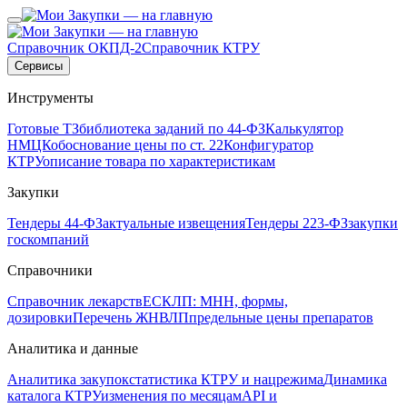
Справочник ОКПД-2
Справочник КТРУ
Сервисы
Инструменты
Готовые ТЗ
библиотека заданий по 44-ФЗ
Калькулятор
НМЦК
обоснование цены по ст. 22
Конфигуратор
КТРУ
описание товара по характеристикам
Закупки
Тендеры 44-ФЗ
актуальные извещения
Тендеры 223-ФЗ
закупки
госкомпаний
Справочники
Справочник лекарств
ЕСКЛП: МНН, формы,
дозировки
Перечень ЖНВЛП
предельные цены препаратов
Аналитика и данные
Аналитика закупок
статистика КТРУ и нацрежима
Динамика
каталога КТРУ
изменения по месяцам
API и