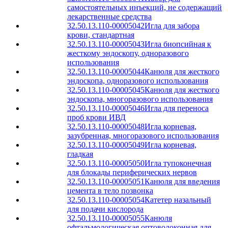
самостоятельных инъекций, не содержащий
лекарственные средства
32.50.13.110-00005042
Игла для забора
крови, стандартная
32.50.13.110-00005043
Игла биопсийная к
жесткому эндоскопу, одноразового
использования
32.50.13.110-00005044
Канюля для жесткого
эндоскопа, одноразового использования
32.50.13.110-00005045
Канюля для жесткого
эндоскопа, многоразового использования
32.50.13.110-00005046
Игла для переноса
проб крови ИВД
32.50.13.110-00005048
Игла корневая,
зазубренная, многоразового использования
32.50.13.110-00005049
Игла корневая,
гладкая
32.50.13.110-00005050
Игла тупоконечная
для блокады периферических нервов
32.50.13.110-00005051
Канюля для введения
цемента в тело позвонка
32.50.13.110-00005054
Катетер назальный
для подачи кислорода
32.50.13.110-00005055
Канюля
офтальмологическая оптоволоконная для