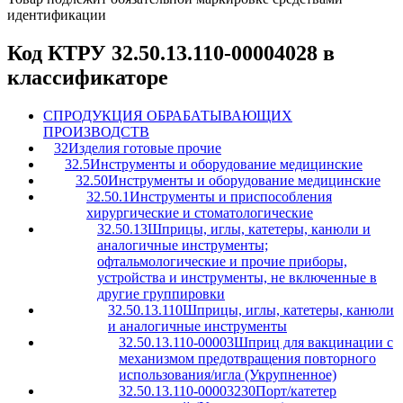
идентификации
Код КТРУ 32.50.13.110-00004028 в
классификаторе
C
ПРОДУКЦИЯ ОБРАБАТЫВАЮЩИХ
ПРОИЗВОДСТВ
32
Изделия готовые прочие
32.5
Инструменты и оборудование медицинские
32.50
Инструменты и оборудование медицинские
32.50.1
Инструменты и приспособления
хирургические и стоматологические
32.50.13
Шприцы, иглы, катетеры, канюли и
аналогичные инструменты;
офтальмологические и прочие приборы,
устройства и инструменты, не включенные в
другие группировки
32.50.13.110
Шприцы, иглы, катетеры, канюли
и аналогичные инструменты
32.50.13.110-00003
Шприц для вакцинации с
механизмом предотвращения повторного
использования/игла (Укрупненное)
32.50.13.110-00003230
Порт/катетер