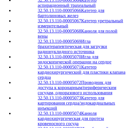
32.50.13.110-00005064
Катетер
аспирационный трахеальный
32.50.13.110-00005066
Катетер для
бартолиновых желез
32.50.13.110-00005067
Катетер уретральный
измерительный
32.50.13.110-00005068
Канюля для полой
вены
32.50.13.110-00005069
Игла
брахитерапевтическая для загрузки
радионуклидного источника
32.50.13.110-00005070
Игла для
эндоскопической операции на сердце
32.50.13.110-00005071
Катетер
кардиохирургический для пластики клапана
сердца
32.50.13.110-00005072
Проводник для
доступа к коронарным/периферическим
сосудам, одноразового использования
32.50.13.110-00005073
Катетер для
картирования сердца/эндокардиальных
инъекций
32.50.13.110-00005074
Канюля
кардиохирургическая для протеза
кровеносного сосуда