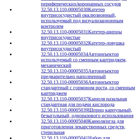
периферических/коронарных сосудов
32.50.13.110-00005030
Катетер
внутрисосудистый окклюзионный,
используемый под визуализационным
контролем
32.50.13.110-00005031
Катетер-щипцы
внутрисосудистые
32.50.13.110-00005032
Катетер-ловушка
внутрисосудистый
32.50.13.110-00005034
Автоинъектор
используемый со сменным картриджем,
механический
32.50.13.110-00005035
Автоинъектор
предварительно наполненный
32.50.13.110-00005036
Автоинъектор
стандартный с гормоном роста, со сменным
картриджем
32.50.13.110-00005037
Канюля назальная
стандартная для подачи кислорода
32.50.13.110-00005039
Шприц карпульный,
безыгольный, одноразового использования
32.50.13.110-00005040
Канюля/игла для
приготовления лекарственных средств,
стерильная
32.50.13.110-00005041
Набор для