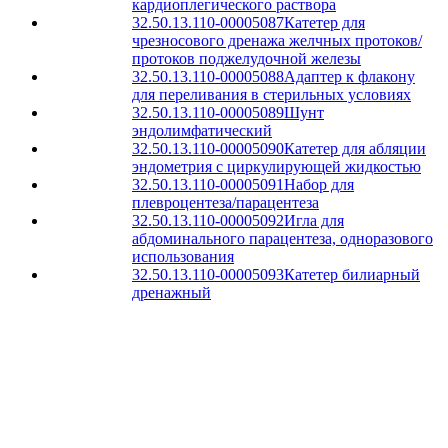
кардиоплегического раствора
32.50.13.110-00005087
Катетер для
чрезносового дренажа желчных протоков/
протоков поджелудочной железы
32.50.13.110-00005088
Адаптер к флакону
для переливания в стерильных условиях
32.50.13.110-00005089
Шунт
эндолимфатический
32.50.13.110-00005090
Катетер для абляции
эндометрия с циркулирующей жидкостью
32.50.13.110-00005091
Набор для
плевроцентеза/парацентеза
32.50.13.110-00005092
Игла для
абдоминального парацентеза, одноразового
использования
32.50.13.110-00005093
Катетер билиарный
дренажный