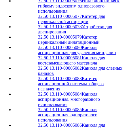
32.50.13.110-00005076
Игла биопсийная к
гибкому эндоскопу, одноразового
использования
32.50.13.110-00005077
Катетер для
цервикальной аспирации
32.50.13.110-00005078
Устройство для
дренирования
32.50.13.110-00005079
Катетер
цервикальный дилатационный
32.50.13.110-00005080
Канюля
аспирационная для удаления миндалин
32.50.13.110-00005081
Канюля для
костезамещающего материала
32.50.13.110-00005082
Канюля для слезных
каналов
32.50.13.110-00005083
Катетер
аспирационной системы, общего
назначения
32.50.13.110-00005084
Канюля
аспирационная, многоразового
использования
32.50.13.110-00005085
Канюля
аспирационная, одноразового
использования
32.50.13.110-00005086
Канюля для