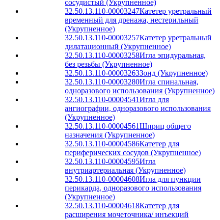
сосудистый (Укрупненное)
32.50.13.110-00003247
Катетер уретральный
временный для дренажа, нестерильный
(Укрупненное)
32.50.13.110-00003257
Катетер уретральный
дилатационный (Укрупненное)
32.50.13.110-00003258
Игла эпидуральная,
без резьбы (Укрупненное)
32.50.13.110-00003263
Зонд (Укрупненное)
32.50.13.110-00003280
Игла спинальная,
одноразового использования (Укрупненное)
32.50.13.110-00004541
Игла для
ангиографии, одноразового использования
(Укрупненное)
32.50.13.110-00004561
Шприц общего
назначения (Укрупненное)
32.50.13.110-00004586
Катетер для
периферических сосудов (Укрупненное)
32.50.13.110-00004595
Игла
внутриартериальная (Укрупненное)
32.50.13.110-00004608
Игла для пункции
перикарда, одноразового использования
(Укрупненное)
32.50.13.110-00004618
Катетер для
расширения мочеточника/ инъекций