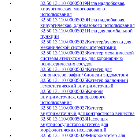
32.50.13.110-00005019
Игла надлобковая,
хирургическая, многоразового
использования
32.50.13.110-00005020
Игла надлобковая,
хирургическая, одноразового использования
32.50.13.110-00005021
Игла для люмбальной
пункции
32.50.13.110-00005022
Катетер/рукоятка для
механической системы атерэктомии
32.50.13.110-00005023
Катетер механической
системы атерэктомии, для коронарных/
периферических сосудов
32.50.13.110-00005024
Катетер для
соногистерографии/ биопсии эндометрия
32.50.13.110-00005025
Катетер баллонный
гемостатический внутриматочный
32.50.13.110-00005026
Канюля
внутриматочная, одноразового
использования
32.50.13.110-00005027
Катетер
внутриматочный для контрастного вещества
32.50.13.110-00005028
Насос для
внутрисосудистого катетера для
морфологичеких исследований
32.50.13.110-00005029
Микрокатетер для