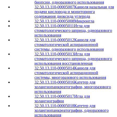
биопсии, одноразового использования
32.50.13.110-00005007
Канюля назальная для
подачи кислорода и мониторинга
содержания диоксида углерода
32.50.13.110-00005008
Микроигла
32.50.13.110-00005011
Игла для
стоматологического шприца, одноразового
использования
32.50.13.110-00005012
Канюля для
стоматологической аспирационной
системы, одноразового использования
32.50.13.110-00005013
Игла для
стоматологического шприца, одноразового
использования восстановленная
32.50.13.110-00005014
Канюля для
стоматологической аспирационной
системы, многоразового использования
32.50.13.110-00005016
Катетер для
холангиопанкреатографии, многоразового
использования
32.50.13.110-00005017
Игла для
холангиографии
32.50.13.110-00005018
Катетер для
холангиопанкреатографии, одноразового
использования