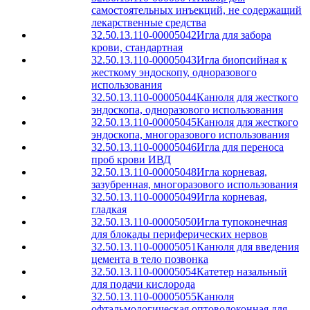
самостоятельных инъекций, не содержащий
лекарственные средства
32.50.13.110-00005042
Игла для забора
крови, стандартная
32.50.13.110-00005043
Игла биопсийная к
жесткому эндоскопу, одноразового
использования
32.50.13.110-00005044
Канюля для жесткого
эндоскопа, одноразового использования
32.50.13.110-00005045
Канюля для жесткого
эндоскопа, многоразового использования
32.50.13.110-00005046
Игла для переноса
проб крови ИВД
32.50.13.110-00005048
Игла корневая,
зазубренная, многоразового использования
32.50.13.110-00005049
Игла корневая,
гладкая
32.50.13.110-00005050
Игла тупоконечная
для блокады периферических нервов
32.50.13.110-00005051
Канюля для введения
цемента в тело позвонка
32.50.13.110-00005054
Катетер назальный
для подачи кислорода
32.50.13.110-00005055
Канюля
офтальмологическая оптоволоконная для