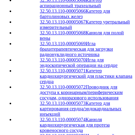
32.50.13.110-00005064
Катетер
аспирационный трахеальный
32.50.13.110-00005066
Катетер для
бартолиновых желез
32.50.13.110-00005067
Катетер уретральный
измерительный
32.50.13.110-00005068
Канюля для полой
вены
32.50.13.110-00005069
Игла
брахитерапевтическая для загрузки
радионуклидного источника
32.50.13.110-00005070
Игла для
эндоскопической операции на сердце
32.50.13.110-00005071
Катетер
кардиохирургический для пластики клапана
сердца
32.50.13.110-00005072
Проводник для
доступа к коронарным/периферическим
сосудам, одноразового использования
32.50.13.110-00005073
Катетер для
картирования сердца/эндокардиальных
инъекций
32.50.13.110-00005074
Канюля
кардиохирургическая для протеза
кровеносного сосуда