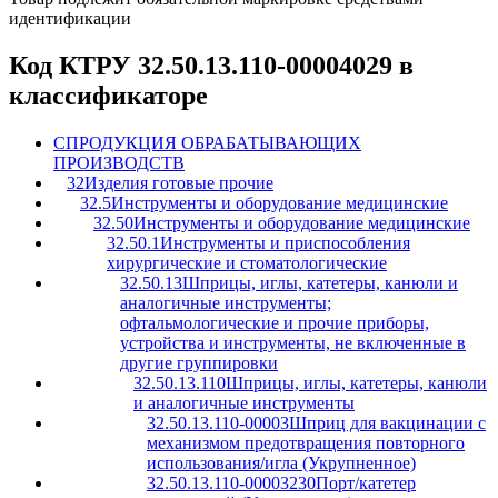
идентификации
Код КТРУ 32.50.13.110-00004029 в
классификаторе
C
ПРОДУКЦИЯ ОБРАБАТЫВАЮЩИХ
ПРОИЗВОДСТВ
32
Изделия готовые прочие
32.5
Инструменты и оборудование медицинские
32.50
Инструменты и оборудование медицинские
32.50.1
Инструменты и приспособления
хирургические и стоматологические
32.50.13
Шприцы, иглы, катетеры, канюли и
аналогичные инструменты;
офтальмологические и прочие приборы,
устройства и инструменты, не включенные в
другие группировки
32.50.13.110
Шприцы, иглы, катетеры, канюли
и аналогичные инструменты
32.50.13.110-00003
Шприц для вакцинации с
механизмом предотвращения повторного
использования/игла (Укрупненное)
32.50.13.110-00003230
Порт/катетер