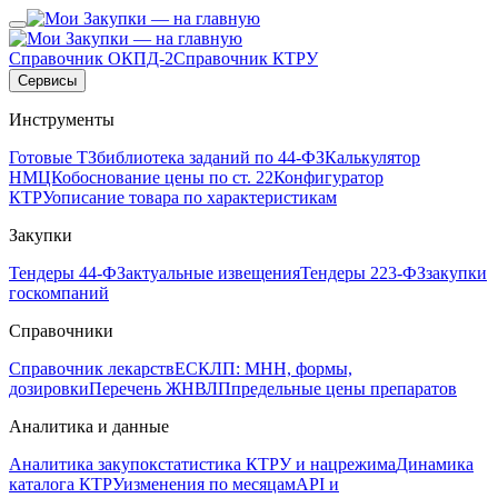
Справочник ОКПД-2
Справочник КТРУ
Сервисы
Инструменты
Готовые ТЗ
библиотека заданий по 44-ФЗ
Калькулятор
НМЦК
обоснование цены по ст. 22
Конфигуратор
КТРУ
описание товара по характеристикам
Закупки
Тендеры 44-ФЗ
актуальные извещения
Тендеры 223-ФЗ
закупки
госкомпаний
Справочники
Справочник лекарств
ЕСКЛП: МНН, формы,
дозировки
Перечень ЖНВЛП
предельные цены препаратов
Аналитика и данные
Аналитика закупок
статистика КТРУ и нацрежима
Динамика
каталога КТРУ
изменения по месяцам
API и