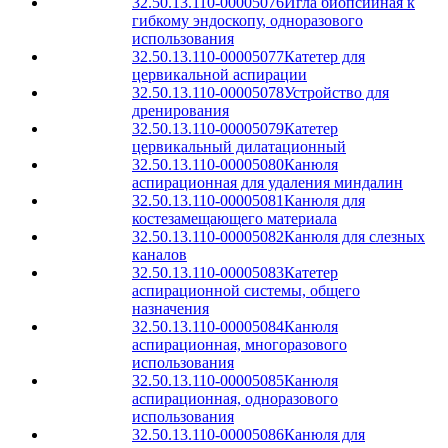
32.50.13.110-00005076
Игла биопсийная к
гибкому эндоскопу, одноразового
использования
32.50.13.110-00005077
Катетер для
цервикальной аспирации
32.50.13.110-00005078
Устройство для
дренирования
32.50.13.110-00005079
Катетер
цервикальный дилатационный
32.50.13.110-00005080
Канюля
аспирационная для удаления миндалин
32.50.13.110-00005081
Канюля для
костезамещающего материала
32.50.13.110-00005082
Канюля для слезных
каналов
32.50.13.110-00005083
Катетер
аспирационной системы, общего
назначения
32.50.13.110-00005084
Канюля
аспирационная, многоразового
использования
32.50.13.110-00005085
Канюля
аспирационная, одноразового
использования
32.50.13.110-00005086
Канюля для