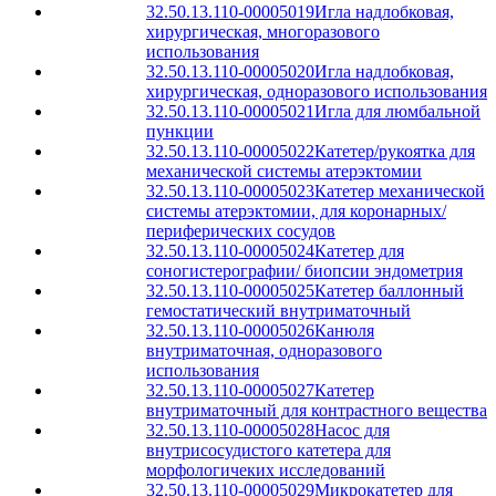
32.50.13.110-00005019
Игла надлобковая,
хирургическая, многоразового
использования
32.50.13.110-00005020
Игла надлобковая,
хирургическая, одноразового использования
32.50.13.110-00005021
Игла для люмбальной
пункции
32.50.13.110-00005022
Катетер/рукоятка для
механической системы атерэктомии
32.50.13.110-00005023
Катетер механической
системы атерэктомии, для коронарных/
периферических сосудов
32.50.13.110-00005024
Катетер для
соногистерографии/ биопсии эндометрия
32.50.13.110-00005025
Катетер баллонный
гемостатический внутриматочный
32.50.13.110-00005026
Канюля
внутриматочная, одноразового
использования
32.50.13.110-00005027
Катетер
внутриматочный для контрастного вещества
32.50.13.110-00005028
Насос для
внутрисосудистого катетера для
морфологичеких исследований
32.50.13.110-00005029
Микрокатетер для