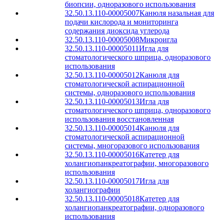
биопсии, одноразового использования
32.50.13.110-00005007
Канюля назальная для
подачи кислорода и мониторинга
содержания диоксида углерода
32.50.13.110-00005008
Микроигла
32.50.13.110-00005011
Игла для
стоматологического шприца, одноразового
использования
32.50.13.110-00005012
Канюля для
стоматологической аспирационной
системы, одноразового использования
32.50.13.110-00005013
Игла для
стоматологического шприца, одноразового
использования восстановленная
32.50.13.110-00005014
Канюля для
стоматологической аспирационной
системы, многоразового использования
32.50.13.110-00005016
Катетер для
холангиопанкреатографии, многоразового
использования
32.50.13.110-00005017
Игла для
холангиографии
32.50.13.110-00005018
Катетер для
холангиопанкреатографии, одноразового
использования