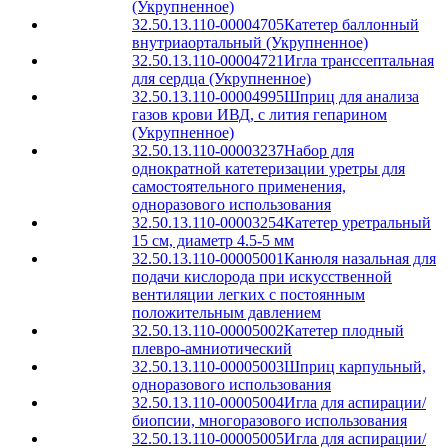
(Укрупненное)
32.50.13.110-00004705
Катетер баллонный
внутриаортальный (Укрупненное)
32.50.13.110-00004721
Игла транссептальная
для сердца (Укрупненное)
32.50.13.110-00004995
Шприц для анализа
газов крови ИВД, с лития гепарином
(Укрупненное)
32.50.13.110-00003237
Набор для
однократной катетеризации уретры для
самостоятельного применения,
одноразового использования
32.50.13.110-00003254
Катетер уретральный
15 см, диаметр 4.5-5 мм
32.50.13.110-00005001
Канюля назальная для
подачи кислорода при искусственной
вентиляции легких с постоянным
положительным давлением
32.50.13.110-00005002
Катетер плодный
плевро-амниотический
32.50.13.110-00005003
Шприц карпульный,
одноразового использования
32.50.13.110-00005004
Игла для аспирации/
биопсии, многоразового использования
32.50.13.110-00005005
Игла для аспирации/