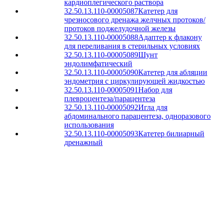
кардиоплегического раствора
32.50.13.110-00005087
Катетер для
чрезносового дренажа желчных протоков/
протоков поджелудочной железы
32.50.13.110-00005088
Адаптер к флакону
для переливания в стерильных условиях
32.50.13.110-00005089
Шунт
эндолимфатический
32.50.13.110-00005090
Катетер для абляции
эндометрия с циркулирующей жидкостью
32.50.13.110-00005091
Набор для
плевроцентеза/парацентеза
32.50.13.110-00005092
Игла для
абдоминального парацентеза, одноразового
использования
32.50.13.110-00005093
Катетер билиарный
дренажный