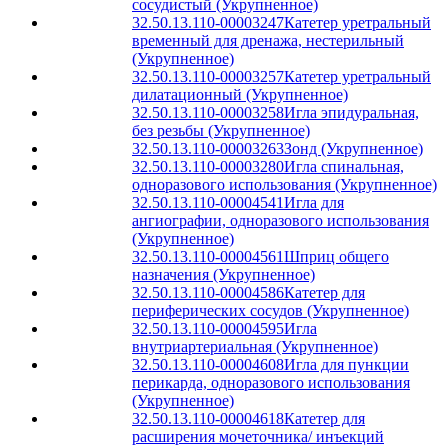
сосудистый (Укрупненное)
32.50.13.110-00003247
Катетер уретральный
временный для дренажа, нестерильный
(Укрупненное)
32.50.13.110-00003257
Катетер уретральный
дилатационный (Укрупненное)
32.50.13.110-00003258
Игла эпидуральная,
без резьбы (Укрупненное)
32.50.13.110-00003263
Зонд (Укрупненное)
32.50.13.110-00003280
Игла спинальная,
одноразового использования (Укрупненное)
32.50.13.110-00004541
Игла для
ангиографии, одноразового использования
(Укрупненное)
32.50.13.110-00004561
Шприц общего
назначения (Укрупненное)
32.50.13.110-00004586
Катетер для
периферических сосудов (Укрупненное)
32.50.13.110-00004595
Игла
внутриартериальная (Укрупненное)
32.50.13.110-00004608
Игла для пункции
перикарда, одноразового использования
(Укрупненное)
32.50.13.110-00004618
Катетер для
расширения мочеточника/ инъекций