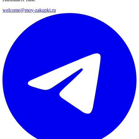
welcome@moy-zakupki.ru