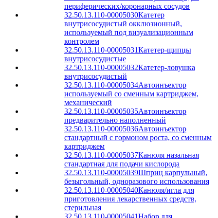
периферических/коронарных сосудов
32.50.13.110-00005030
Катетер
внутрисосудистый окклюзионный,
используемый под визуализационным
контролем
32.50.13.110-00005031
Катетер-щипцы
внутрисосудистые
32.50.13.110-00005032
Катетер-ловушка
внутрисосудистый
32.50.13.110-00005034
Автоинъектор
используемый со сменным картриджем,
механический
32.50.13.110-00005035
Автоинъектор
предварительно наполненный
32.50.13.110-00005036
Автоинъектор
стандартный с гормоном роста, со сменным
картриджем
32.50.13.110-00005037
Канюля назальная
стандартная для подачи кислорода
32.50.13.110-00005039
Шприц карпульный,
безыгольный, одноразового использования
32.50.13.110-00005040
Канюля/игла для
приготовления лекарственных средств,
стерильная
32.50.13.110-00005041
Набор для