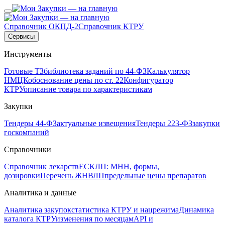
Справочник ОКПД-2
Справочник КТРУ
Сервисы
Инструменты
Готовые ТЗ
библиотека заданий по 44-ФЗ
Калькулятор
НМЦК
обоснование цены по ст. 22
Конфигуратор
КТРУ
описание товара по характеристикам
Закупки
Тендеры 44-ФЗ
актуальные извещения
Тендеры 223-ФЗ
закупки
госкомпаний
Справочники
Справочник лекарств
ЕСКЛП: МНН, формы,
дозировки
Перечень ЖНВЛП
предельные цены препаратов
Аналитика и данные
Аналитика закупок
статистика КТРУ и нацрежима
Динамика
каталога КТРУ
изменения по месяцам
API и