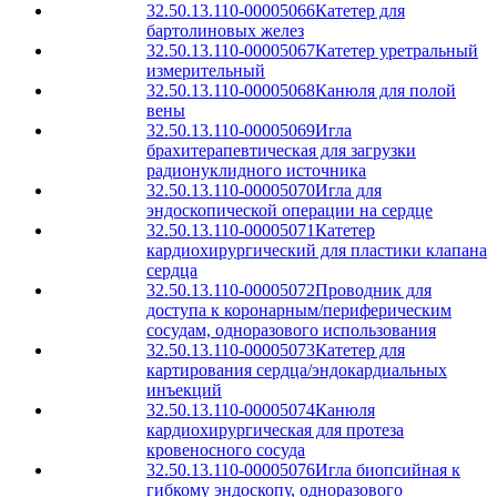
32.50.13.110-00005066
Катетер для
бартолиновых желез
32.50.13.110-00005067
Катетер уретральный
измерительный
32.50.13.110-00005068
Канюля для полой
вены
32.50.13.110-00005069
Игла
брахитерапевтическая для загрузки
радионуклидного источника
32.50.13.110-00005070
Игла для
эндоскопической операции на сердце
32.50.13.110-00005071
Катетер
кардиохирургический для пластики клапана
сердца
32.50.13.110-00005072
Проводник для
доступа к коронарным/периферическим
сосудам, одноразового использования
32.50.13.110-00005073
Катетер для
картирования сердца/эндокардиальных
инъекций
32.50.13.110-00005074
Канюля
кардиохирургическая для протеза
кровеносного сосуда
32.50.13.110-00005076
Игла биопсийная к
гибкому эндоскопу, одноразового