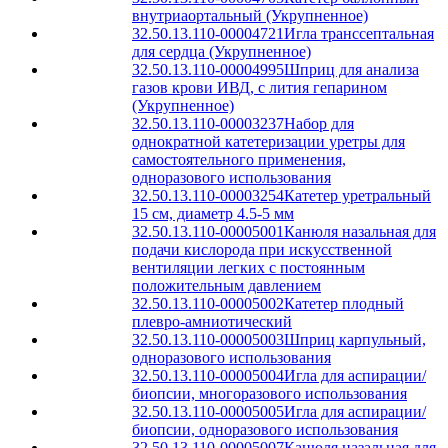
внутриаортальный (Укрупненное)
32.50.13.110-00004721
Игла транссептальная
для сердца (Укрупненное)
32.50.13.110-00004995
Шприц для анализа
газов крови ИВД, с лития гепарином
(Укрупненное)
32.50.13.110-00003237
Набор для
однократной катетеризации уретры для
самостоятельного применения,
одноразового использования
32.50.13.110-00003254
Катетер уретральный
15 см, диаметр 4.5-5 мм
32.50.13.110-00005001
Канюля назальная для
подачи кислорода при искусственной
вентиляции легких с постоянным
положительным давлением
32.50.13.110-00005002
Катетер плодный
плевро-амниотический
32.50.13.110-00005003
Шприц карпульный,
одноразового использования
32.50.13.110-00005004
Игла для аспирации/
биопсии, многоразового использования
32.50.13.110-00005005
Игла для аспирации/
биопсии, одноразового использования
32.50.13.110-00005007
Канюля назальная для