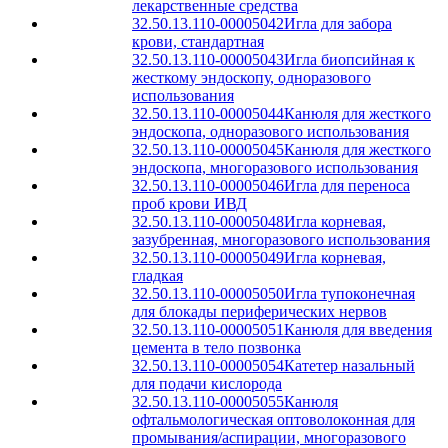
лекарственные средства
32.50.13.110-00005042
Игла для забора
крови, стандартная
32.50.13.110-00005043
Игла биопсийная к
жесткому эндоскопу, одноразового
использования
32.50.13.110-00005044
Канюля для жесткого
эндоскопа, одноразового использования
32.50.13.110-00005045
Канюля для жесткого
эндоскопа, многоразового использования
32.50.13.110-00005046
Игла для переноса
проб крови ИВД
32.50.13.110-00005048
Игла корневая,
зазубренная, многоразового использования
32.50.13.110-00005049
Игла корневая,
гладкая
32.50.13.110-00005050
Игла тупоконечная
для блокады периферических нервов
32.50.13.110-00005051
Канюля для введения
цемента в тело позвонка
32.50.13.110-00005054
Катетер назальный
для подачи кислорода
32.50.13.110-00005055
Канюля
офтальмологическая оптоволоконная для
промывания/аспирации, многоразового