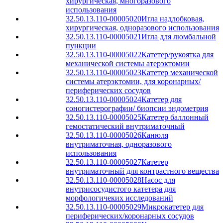
хирургическая, многоразового
использования
32.50.13.110-00005020
Игла надлобковая,
хирургическая, одноразового использования
32.50.13.110-00005021
Игла для люмбальной
пункции
32.50.13.110-00005022
Катетер/рукоятка для
механической системы атерэктомии
32.50.13.110-00005023
Катетер механической
системы атерэктомии, для коронарных/
периферических сосудов
32.50.13.110-00005024
Катетер для
соногистерографии/ биопсии эндометрия
32.50.13.110-00005025
Катетер баллонный
гемостатический внутриматочный
32.50.13.110-00005026
Канюля
внутриматочная, одноразового
использования
32.50.13.110-00005027
Катетер
внутриматочный для контрастного вещества
32.50.13.110-00005028
Насос для
внутрисосудистого катетера для
морфологичеких исследований
32.50.13.110-00005029
Микрокатетер для
периферических/коронарных сосудов