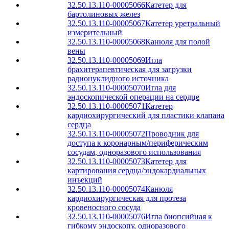
32.50.13.110-00005066
Катетер для
бартолиновых желез
32.50.13.110-00005067
Катетер уретральный
измерительный
32.50.13.110-00005068
Канюля для полой
вены
32.50.13.110-00005069
Игла
брахитерапевтическая для загрузки
радионуклидного источника
32.50.13.110-00005070
Игла для
эндоскопической операции на сердце
32.50.13.110-00005071
Катетер
кардиохирургический для пластики клапана
сердца
32.50.13.110-00005072
Проводник для
доступа к коронарным/периферическим
сосудам, одноразового использования
32.50.13.110-00005073
Катетер для
картирования сердца/эндокардиальных
инъекций
32.50.13.110-00005074
Канюля
кардиохирургическая для протеза
кровеносного сосуда
32.50.13.110-00005076
Игла биопсийная к
гибкому эндоскопу, одноразового