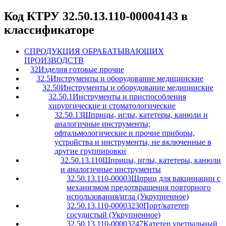
Код КТРУ 32.50.13.110-00004143 в
классификаторе
C
ПРОДУКЦИЯ ОБРАБАТЫВАЮЩИХ
ПРОИЗВОДСТВ
32
Изделия готовые прочие
32.5
Инструменты и оборудование медицинские
32.50
Инструменты и оборудование медицинские
32.50.1
Инструменты и приспособления
хирургические и стоматологические
32.50.13
Шприцы, иглы, катетеры, канюли и
аналогичные инструменты;
офтальмологические и прочие приборы,
устройства и инструменты, не включенные в
другие группировки
32.50.13.110
Шприцы, иглы, катетеры, канюли
и аналогичные инструменты
32.50.13.110-00003
Шприц для вакцинации с
механизмом предотвращения повторного
использования/игла (Укрупненное)
32.50.13.110-00003230
Порт/катетер
сосудистый (Укрупненное)
32.50.13.110-00003247
Катетер уретральный