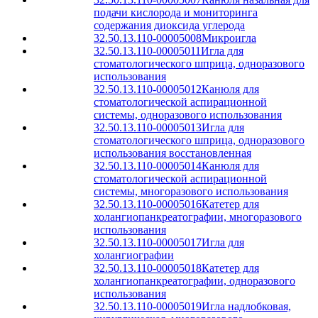
подачи кислорода и мониторинга
содержания диоксида углерода
32.50.13.110-00005008
Микроигла
32.50.13.110-00005011
Игла для
стоматологического шприца, одноразового
использования
32.50.13.110-00005012
Канюля для
стоматологической аспирационной
системы, одноразового использования
32.50.13.110-00005013
Игла для
стоматологического шприца, одноразового
использования восстановленная
32.50.13.110-00005014
Канюля для
стоматологической аспирационной
системы, многоразового использования
32.50.13.110-00005016
Катетер для
холангиопанкреатографии, многоразового
использования
32.50.13.110-00005017
Игла для
холангиографии
32.50.13.110-00005018
Катетер для
холангиопанкреатографии, одноразового
использования
32.50.13.110-00005019
Игла надлобковая,