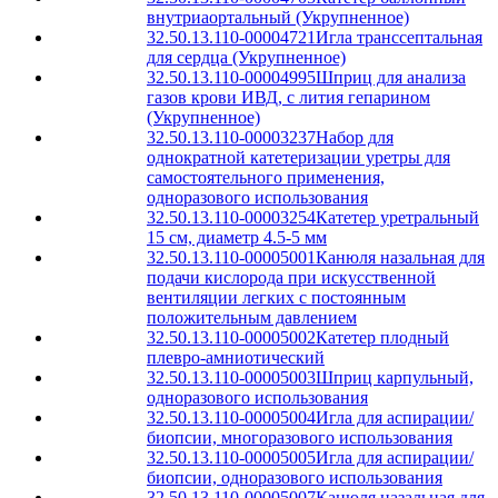
внутриаортальный (Укрупненное)
32.50.13.110-00004721
Игла транссептальная
для сердца (Укрупненное)
32.50.13.110-00004995
Шприц для анализа
газов крови ИВД, с лития гепарином
(Укрупненное)
32.50.13.110-00003237
Набор для
однократной катетеризации уретры для
самостоятельного применения,
одноразового использования
32.50.13.110-00003254
Катетер уретральный
15 см, диаметр 4.5-5 мм
32.50.13.110-00005001
Канюля назальная для
подачи кислорода при искусственной
вентиляции легких с постоянным
положительным давлением
32.50.13.110-00005002
Катетер плодный
плевро-амниотический
32.50.13.110-00005003
Шприц карпульный,
одноразового использования
32.50.13.110-00005004
Игла для аспирации/
биопсии, многоразового использования
32.50.13.110-00005005
Игла для аспирации/
биопсии, одноразового использования
32.50.13.110-00005007
Канюля назальная для