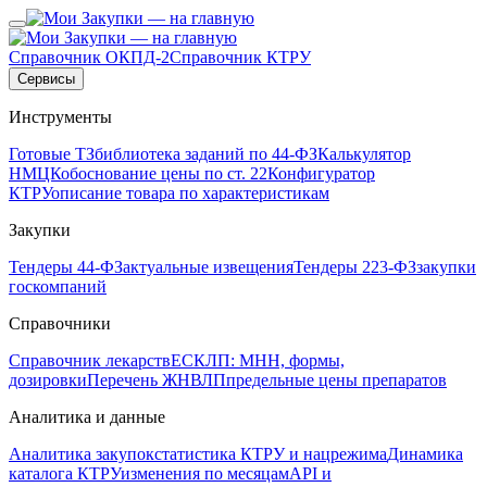
Справочник ОКПД-2
Справочник КТРУ
Сервисы
Инструменты
Готовые ТЗ
библиотека заданий по 44-ФЗ
Калькулятор
НМЦК
обоснование цены по ст. 22
Конфигуратор
КТРУ
описание товара по характеристикам
Закупки
Тендеры 44-ФЗ
актуальные извещения
Тендеры 223-ФЗ
закупки
госкомпаний
Справочники
Справочник лекарств
ЕСКЛП: МНН, формы,
дозировки
Перечень ЖНВЛП
предельные цены препаратов
Аналитика и данные
Аналитика закупок
статистика КТРУ и нацрежима
Динамика
каталога КТРУ
изменения по месяцам
API и