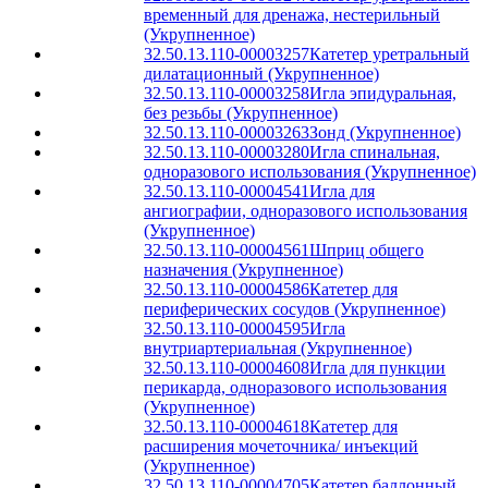
временный для дренажа, нестерильный
(Укрупненное)
32.50.13.110-00003257
Катетер уретральный
дилатационный (Укрупненное)
32.50.13.110-00003258
Игла эпидуральная,
без резьбы (Укрупненное)
32.50.13.110-00003263
Зонд (Укрупненное)
32.50.13.110-00003280
Игла спинальная,
одноразового использования (Укрупненное)
32.50.13.110-00004541
Игла для
ангиографии, одноразового использования
(Укрупненное)
32.50.13.110-00004561
Шприц общего
назначения (Укрупненное)
32.50.13.110-00004586
Катетер для
периферических сосудов (Укрупненное)
32.50.13.110-00004595
Игла
внутриартериальная (Укрупненное)
32.50.13.110-00004608
Игла для пункции
перикарда, одноразового использования
(Укрупненное)
32.50.13.110-00004618
Катетер для
расширения мочеточника/ инъекций
(Укрупненное)
32.50.13.110-00004705
Катетер баллонный