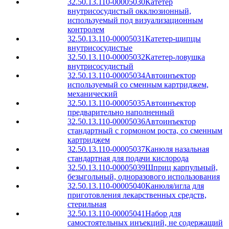
32.50.13.110-00005030
Катетер
внутрисосудистый окклюзионный,
используемый под визуализационным
контролем
32.50.13.110-00005031
Катетер-щипцы
внутрисосудистые
32.50.13.110-00005032
Катетер-ловушка
внутрисосудистый
32.50.13.110-00005034
Автоинъектор
используемый со сменным картриджем,
механический
32.50.13.110-00005035
Автоинъектор
предварительно наполненный
32.50.13.110-00005036
Автоинъектор
стандартный с гормоном роста, со сменным
картриджем
32.50.13.110-00005037
Канюля назальная
стандартная для подачи кислорода
32.50.13.110-00005039
Шприц карпульный,
безыгольный, одноразового использования
32.50.13.110-00005040
Канюля/игла для
приготовления лекарственных средств,
стерильная
32.50.13.110-00005041
Набор для
самостоятельных инъекций, не содержащий