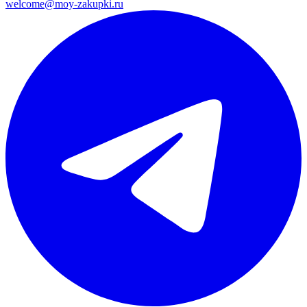
welcome@moy-zakupki.ru