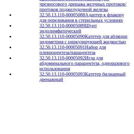
чрезносового дренажа желчных протоков/
протоков поджелудочной железы
32.50.13.110-00005088
Адаптер к флакону
для переливания в стерильных условиях
32.50.13.110-00005089
Шунт
эндолимфатический
32.50.13.110-00005090
Катетер для абляции
эндометрия с циркулирующей жидкостью
32.50.13.110-00005091
Набор для
плевроцентеза/парацентеза
32.50.13.110-00005092
Игла для
абдоминального парацентеза, одноразового
использования
32.50.13.110-00005093
Катетер билиарный
дренажный