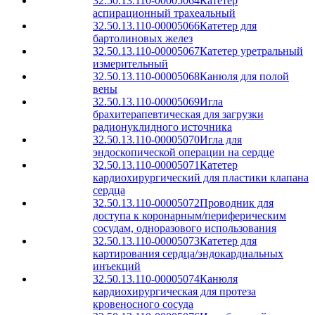
32.50.13.110-00005064
Катетер
аспирационный трахеальный
32.50.13.110-00005066
Катетер для
бартолиновых желез
32.50.13.110-00005067
Катетер уретральный
измерительный
32.50.13.110-00005068
Канюля для полой
вены
32.50.13.110-00005069
Игла
брахитерапевтическая для загрузки
радионуклидного источника
32.50.13.110-00005070
Игла для
эндоскопической операции на сердце
32.50.13.110-00005071
Катетер
кардиохирургический для пластики клапана
сердца
32.50.13.110-00005072
Проводник для
доступа к коронарным/периферическим
сосудам, одноразового использования
32.50.13.110-00005073
Катетер для
картирования сердца/эндокардиальных
инъекций
32.50.13.110-00005074
Канюля
кардиохирургическая для протеза
кровеносного сосуда