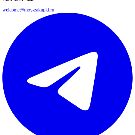
welcome@moy-zakupki.ru