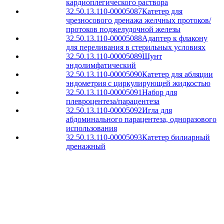
кардиоплегического раствора
32.50.13.110-00005087
Катетер для
чрезносового дренажа желчных протоков/
протоков поджелудочной железы
32.50.13.110-00005088
Адаптер к флакону
для переливания в стерильных условиях
32.50.13.110-00005089
Шунт
эндолимфатический
32.50.13.110-00005090
Катетер для абляции
эндометрия с циркулирующей жидкостью
32.50.13.110-00005091
Набор для
плевроцентеза/парацентеза
32.50.13.110-00005092
Игла для
абдоминального парацентеза, одноразового
использования
32.50.13.110-00005093
Катетер билиарный
дренажный