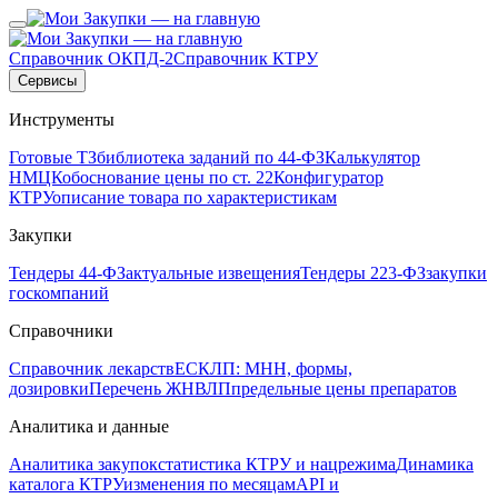
Справочник ОКПД-2
Справочник КТРУ
Сервисы
Инструменты
Готовые ТЗ
библиотека заданий по 44-ФЗ
Калькулятор
НМЦК
обоснование цены по ст. 22
Конфигуратор
КТРУ
описание товара по характеристикам
Закупки
Тендеры 44-ФЗ
актуальные извещения
Тендеры 223-ФЗ
закупки
госкомпаний
Справочники
Справочник лекарств
ЕСКЛП: МНН, формы,
дозировки
Перечень ЖНВЛП
предельные цены препаратов
Аналитика и данные
Аналитика закупок
статистика КТРУ и нацрежима
Динамика
каталога КТРУ
изменения по месяцам
API и