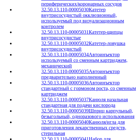
периферических/коронарных сосудов
32.50.13.110-00005030
Катетер
внутрисосудистый окклюзионный,
используемый под визуализационным
контролем
32.50.13.110-00005031
Катетер-щипцы
внутрисосудистые
32.50.13.110-00005032
Катетер-ловушка
внутрисосудистый
32.50.13.110-00005034
Автоинъектор
используемый со сменным картриджем,
механический
32.50.13.110-00005035
Автоинъектор
предварительно наполненный
32.50.13.110-00005036
Автоинъектор
стандартный с гормоном роста, со сменным
картриджем
32.50.13.110-00005037
Канюля назальная
стандартная для подачи кислорода
32.50.13.110-00005039
Шприц карпульный,
безыгольный, одноразового использования
32.50.13.110-00005040
Канюля/игла для
приготовления лекарственных средств,
стерильная
32.50.13.110-00005041
Набор для