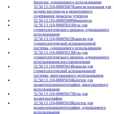
биопсии, одноразового использования
32.50.13.110-00005007
Канюля назальная для
подачи кислорода и мониторинга
содержания диоксида углерода
32.50.13.110-00005008
Микроигла
32.50.13.110-00005011
Игла для
стоматологического шприца, одноразового
использования
32.50.13.110-00005012
Канюля для
стоматологической аспирационной
системы, одноразового использования
32.50.13.110-00005013
Игла для
стоматологического шприца, одноразового
использования восстановленная
32.50.13.110-00005014
Канюля для
стоматологической аспирационной
системы, многоразового использования
32.50.13.110-00005016
Катетер для
холангиопанкреатографии, многоразового
использования
32.50.13.110-00005017
Игла для
холангиографии
32.50.13.110-00005018
Катетер для
холангиопанкреатографии, одноразового
использования