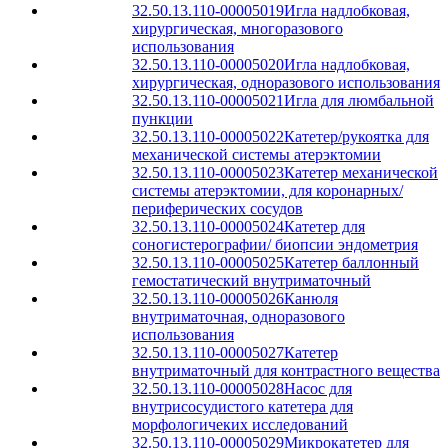
32.50.13.110-00005019
Игла надлобковая,
хирургическая, многоразового
использования
32.50.13.110-00005020
Игла надлобковая,
хирургическая, одноразового использования
32.50.13.110-00005021
Игла для люмбальной
пункции
32.50.13.110-00005022
Катетер/рукоятка для
механической системы атерэктомии
32.50.13.110-00005023
Катетер механической
системы атерэктомии, для коронарных/
периферических сосудов
32.50.13.110-00005024
Катетер для
соногистерографии/ биопсии эндометрия
32.50.13.110-00005025
Катетер баллонный
гемостатический внутриматочный
32.50.13.110-00005026
Канюля
внутриматочная, одноразового
использования
32.50.13.110-00005027
Катетер
внутриматочный для контрастного вещества
32.50.13.110-00005028
Насос для
внутрисосудистого катетера для
морфологичеких исследований
32.50.13.110-00005029
Микрокатетер для