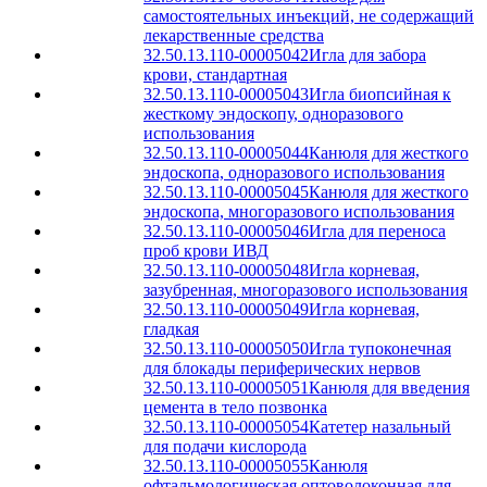
самостоятельных инъекций, не содержащий
лекарственные средства
32.50.13.110-00005042
Игла для забора
крови, стандартная
32.50.13.110-00005043
Игла биопсийная к
жесткому эндоскопу, одноразового
использования
32.50.13.110-00005044
Канюля для жесткого
эндоскопа, одноразового использования
32.50.13.110-00005045
Канюля для жесткого
эндоскопа, многоразового использования
32.50.13.110-00005046
Игла для переноса
проб крови ИВД
32.50.13.110-00005048
Игла корневая,
зазубренная, многоразового использования
32.50.13.110-00005049
Игла корневая,
гладкая
32.50.13.110-00005050
Игла тупоконечная
для блокады периферических нервов
32.50.13.110-00005051
Канюля для введения
цемента в тело позвонка
32.50.13.110-00005054
Катетер назальный
для подачи кислорода
32.50.13.110-00005055
Канюля
офтальмологическая оптоволоконная для