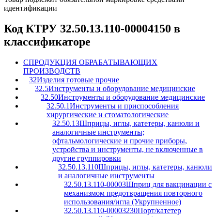
идентификации
Код КТРУ 32.50.13.110-00004150 в
классификаторе
C
ПРОДУКЦИЯ ОБРАБАТЫВАЮЩИХ
ПРОИЗВОДСТВ
32
Изделия готовые прочие
32.5
Инструменты и оборудование медицинские
32.50
Инструменты и оборудование медицинские
32.50.1
Инструменты и приспособления
хирургические и стоматологические
32.50.13
Шприцы, иглы, катетеры, канюли и
аналогичные инструменты;
офтальмологические и прочие приборы,
устройства и инструменты, не включенные в
другие группировки
32.50.13.110
Шприцы, иглы, катетеры, канюли
и аналогичные инструменты
32.50.13.110-00003
Шприц для вакцинации с
механизмом предотвращения повторного
использования/игла (Укрупненное)
32.50.13.110-00003230
Порт/катетер