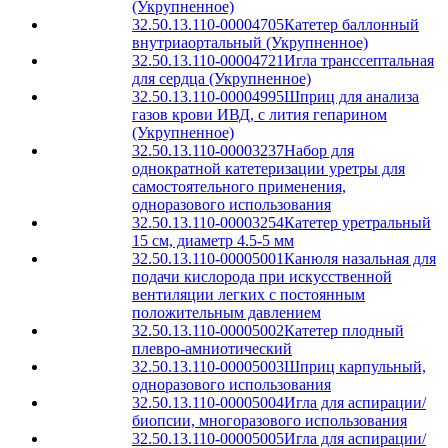
(Укрупненное)
32.50.13.110-00004705
Катетер баллонный
внутриаортальный (Укрупненное)
32.50.13.110-00004721
Игла транссептальная
для сердца (Укрупненное)
32.50.13.110-00004995
Шприц для анализа
газов крови ИВД, с лития гепарином
(Укрупненное)
32.50.13.110-00003237
Набор для
однократной катетеризации уретры для
самостоятельного применения,
одноразового использования
32.50.13.110-00003254
Катетер уретральный
15 см, диаметр 4.5-5 мм
32.50.13.110-00005001
Канюля назальная для
подачи кислорода при искусственной
вентиляции легких с постоянным
положительным давлением
32.50.13.110-00005002
Катетер плодный
плевро-амниотический
32.50.13.110-00005003
Шприц карпульный,
одноразового использования
32.50.13.110-00005004
Игла для аспирации/
биопсии, многоразового использования
32.50.13.110-00005005
Игла для аспирации/