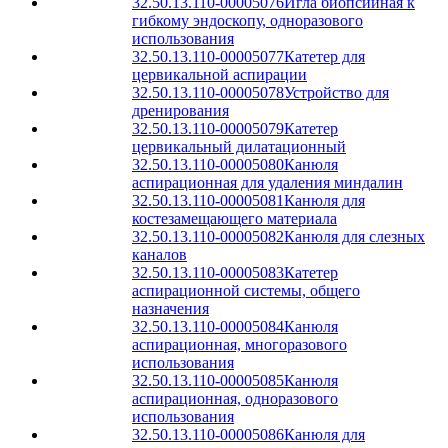
32.50.13.110-00005076
Игла биопсийная к
гибкому эндоскопу, одноразового
использования
32.50.13.110-00005077
Катетер для
цервикальной аспирации
32.50.13.110-00005078
Устройство для
дренирования
32.50.13.110-00005079
Катетер
цервикальный дилатационный
32.50.13.110-00005080
Канюля
аспирационная для удаления миндалин
32.50.13.110-00005081
Канюля для
костезамещающего материала
32.50.13.110-00005082
Канюля для слезных
каналов
32.50.13.110-00005083
Катетер
аспирационной системы, общего
назначения
32.50.13.110-00005084
Канюля
аспирационная, многоразового
использования
32.50.13.110-00005085
Канюля
аспирационная, одноразового
использования
32.50.13.110-00005086
Канюля для