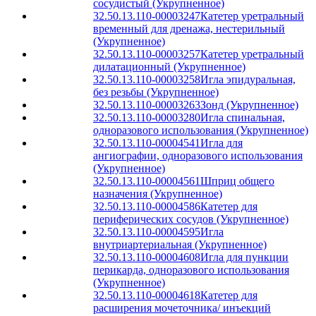
сосудистый (Укрупненное)
32.50.13.110-00003247
Катетер уретральный
временный для дренажа, нестерильный
(Укрупненное)
32.50.13.110-00003257
Катетер уретральный
дилатационный (Укрупненное)
32.50.13.110-00003258
Игла эпидуральная,
без резьбы (Укрупненное)
32.50.13.110-00003263
Зонд (Укрупненное)
32.50.13.110-00003280
Игла спинальная,
одноразового использования (Укрупненное)
32.50.13.110-00004541
Игла для
ангиографии, одноразового использования
(Укрупненное)
32.50.13.110-00004561
Шприц общего
назначения (Укрупненное)
32.50.13.110-00004586
Катетер для
периферических сосудов (Укрупненное)
32.50.13.110-00004595
Игла
внутриартериальная (Укрупненное)
32.50.13.110-00004608
Игла для пункции
перикарда, одноразового использования
(Укрупненное)
32.50.13.110-00004618
Катетер для
расширения мочеточника/ инъекций