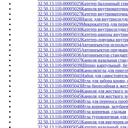
32.50.13.110-00005025
Катетер баллонный ге
32.50.13.110-00005026
Канюля внутриматочная
32.50.13.110-00005027
Катетер внутриматочны
32.50.13.110-00005028
Насос для внутрисосуд
32.50.13.110-00005029
Микрокатетер для пери
32.50.13.110-00005030
Катетер внутрисосуди
32.50.13.110-00005031
Катетер-щипцы внутри
32.50.13.110-00005032
Катетер-ловушка внут
32.50.13.110-00005034
Автоинъектор использ
32.50.13.110-00005035
Автоинъектор предвар
32.50.13.110-00005036
Автоинъектор стандарт
32.50.13.110-00005037
Канюля назальная стан
32.50.13.110-00005039
Шприц карпульный, без
32.50.13.110-00005040
Канюля/игла для приго
32.50.13.110-00005041
Набор для самостоятел
32.50.13.110-00005042
Игла для забора крови,
32.50.13.110-00005043
Игла биопсийная к жес
32.50.13.110-00005044
Канюля для жесткого э
32.50.13.110-00005045
Канюля для жесткого э
32.50.13.110-00005046
Игла для переноса про
32.50.13.110-00005048
Игла корневая, зазубре
32.50.13.110-00005049
Игла корневая, гладкая
32.50.13.110-00005050
Игла тупоконечная для
32.50.13.110-00005051
Канюля для введения ц
32.50.13.110-00005054
Катетер назальный для