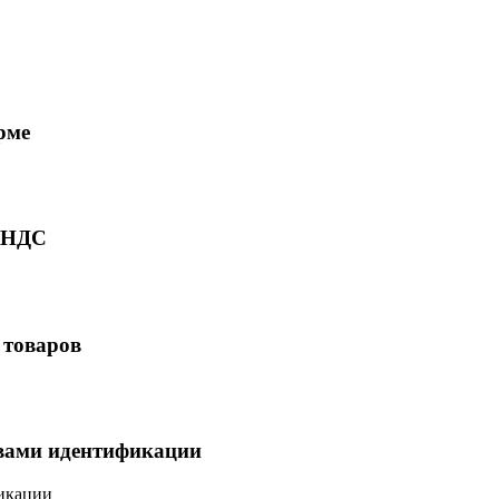
рме
ю НДС
 товаров
твами идентификации
фикации