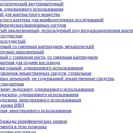
мостатический внутриматочный
, одноразового использования
й для контрастного вещества
истого катетера для морфологичеких исследований
ферических/коронарных сосудов
стый окклюзионный, используемый под визуализационным конт
сосудистые
рисосудистый
уемый со сменным картриджем, механический
ительно наполненный
ный с гормоном роста, со сменным картриджем
дартная для подачи кислорода
ыгольный, одноразового использования
товления лекарственных средств, стерильная
ьных инъекций, не содержащий лекарственные средства
 стандартная
ткому эндоскопу, одноразового использования
ндоскопа, одноразового использования
ндоскопа, многоразового использования
б крови ИВД
нная, многоразового использования
 блокады периферических нервов
емента в тело позвонка
 подачи кислорода