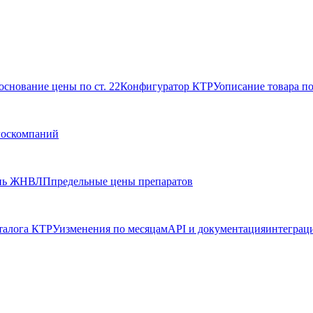
основание цены по ст. 22
Конфигуратор КТРУ
описание товара п
госкомпаний
нь ЖНВЛП
предельные цены препаратов
талога КТРУ
изменения по месяцам
API и документация
интеграц