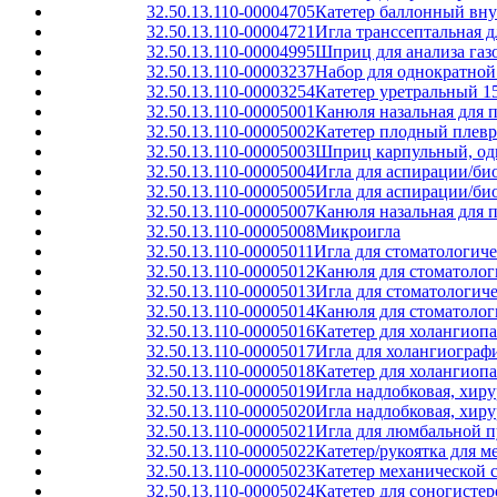
32.50.13.110-00004705
Катетер баллонный вн
32.50.13.110-00004721
Игла транссептальная д
32.50.13.110-00004995
Шприц для анализа газ
32.50.13.110-00003237
Набор для однократной
32.50.13.110-00003254
Катетер уретральный 15
32.50.13.110-00005001
Канюля назальная для 
32.50.13.110-00005002
Катетер плодный плев
32.50.13.110-00005003
Шприц карпульный, од
32.50.13.110-00005004
Игла для аспирации/би
32.50.13.110-00005005
Игла для аспирации/би
32.50.13.110-00005007
Канюля назальная для 
32.50.13.110-00005008
Микроигла
32.50.13.110-00005011
Игла для стоматологич
32.50.13.110-00005012
Канюля для стоматолог
32.50.13.110-00005013
Игла для стоматологич
32.50.13.110-00005014
Канюля для стоматолог
32.50.13.110-00005016
Катетер для холангиоп
32.50.13.110-00005017
Игла для холангиограф
32.50.13.110-00005018
Катетер для холангиоп
32.50.13.110-00005019
Игла надлобковая, хиру
32.50.13.110-00005020
Игла надлобковая, хиру
32.50.13.110-00005021
Игла для люмбальной 
32.50.13.110-00005022
Катетер/рукоятка для 
32.50.13.110-00005023
Катетер механической 
32.50.13.110-00005024
Катетер для соногисте