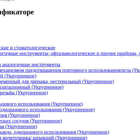
сификаторе
кие и стоматологические
огичные инструменты; офтальмологические и прочие приборы, у
и аналогичные инструменты
еханизмом предотвращения повторного использования/игла (Ук
ый (Укрупненное)
ременный для дренажа, нестерильный (Укрупненное)
илатационный (Укрупненное)
 резьбы (Укрупненное)
разового использования (Укрупненное)
 одноразового использования (Укрупненное)
ния (Укрупненное)
еских сосудов (Укрупненное)
ая (Укрупненное)
карда, одноразового использования (Укрупненное)
я мочеточника/ инъекций (Укрупненное)