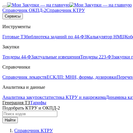
Справочник ОКПД-2
Справочник КТРУ
Сервисы
Инструменты
Готовые ТЗ
библиотека заданий по 44-ФЗ
Калькулятор НМЦК
об
Закупки
Тендеры 44-ФЗ
актуальные извещения
Тендеры 223-ФЗ
закупки 
Справочники
Справочник лекарств
ЕСКЛП: МНН, формы, дозировки
Перече
Аналитика и данные
Аналитика закупок
статистика КТРУ и нацрежима
Динамика ка
Генерация ТЗ
Тарифы
Подобрать КТРУ и ОКПД-2
Найти
Справочник КТРУ