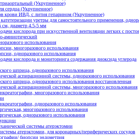
утриаортальный (Укрупненное)
ля сердца (Укрупненное)
ов крови ИВД, с лития гепарином (Укрупненное)
 катетеризации уретры для самостоятельного применения, однор
 см, диаметр 4.5-5 мм
подачи кислорода при искусственной вентиляции легких с пос
ро-амниотический
норазового использования
опсии, многоразового использования
опсии, одноразового использования
подачи кислорода и мониторинга содержания диоксида углерода
еского шприца, одноразового использования
ической аспирационной системы, одноразового использования
еского шприца, одноразового использования восстановленная
ической аспирационной системы, многоразового использования
анкреатографии, многоразового использования
ии
анкреатографии, одноразового использования
ргическая, многоразового использования
ргическая, одноразового использования
пункции
механической системы атерэктомии
системы атерэктомии, для коронарных/периферических сосудов
рографии/ биопсии эндометрия