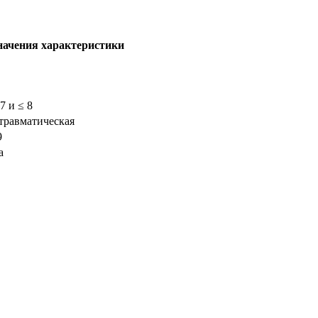
начения характеристики
 7 и ≤ 8
травматическая
9
а