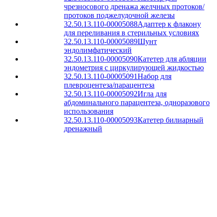
чрезносового дренажа желчных протоков/
протоков поджелудочной железы
32.50.13.110-00005088
Адаптер к флакону
для переливания в стерильных условиях
32.50.13.110-00005089
Шунт
эндолимфатический
32.50.13.110-00005090
Катетер для абляции
эндометрия с циркулирующей жидкостью
32.50.13.110-00005091
Набор для
плевроцентеза/парацентеза
32.50.13.110-00005092
Игла для
абдоминального парацентеза, одноразового
использования
32.50.13.110-00005093
Катетер билиарный
дренажный