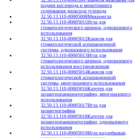
подачи кислорода и мониторинга
содержания диоксида углерода
32.50.13.110-00005008
Микроигла
32.50.13.110-00005011
Игла для
стоматологического шприца, одноразового
использования
32.50.13.110-00005012
Канюля для
стоматологической аспирационной
системы, одноразового использования
32.50.13.110-00005013
Игла для
стоматологического шприца, одноразового
использования восстановленная
32.50.13.110-00005014
Канюля для
стоматологической аспирационной
системы, многоразового использования
32.50.13.110-00005016
Катетер для
холангиопанкреатографии, многоразового
использования
32.50.13.110-00005017
Игла для
холангиографии
32.50.13.110-00005018
Катетер для
холангиопанкреатографии, одноразового
использования
32.50.13.110-00005019
Игла надлобковая,