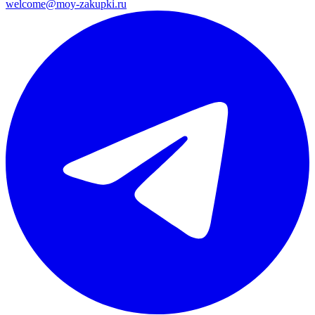
welcome@moy-zakupki.ru