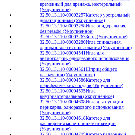
временный для дренажа, нестерильный
(Укрупненное)
32.50.13.110-00003257
Катетер уретральный
дилатационный (Укрупненное)
32.50.13.110-00003258
Игла эпидуральная,
без резьбы (Укрупненное)
32.50.13.110-00003263
Зонд (Укрупненное)
32.50.13.110-00003280
Игла спинальная,
одноразового использования (Укрупненное)
32.50.13.110-00004541
Игла для
ангиографии, одноразового использования
(Укрупненное)
32.50.13.110-00004561
Шприц общего
назначения (Укрупненное)
32.50.13.110-00004586
Катетер для
периферических сосудов (Укрупненное)
32.50.13.110-00004595
Игла
внутриартериальная (Укрупненное)
32.50.13.110-00004608
Игла для пункции
перикарда, одноразового использования
(Укрупненное)
32.50.13.110-00004618
Катетер для
расширения мочеточника/ инъекций
(Укрупненное)
32.50.13.110-00004705
Катетер баллонный