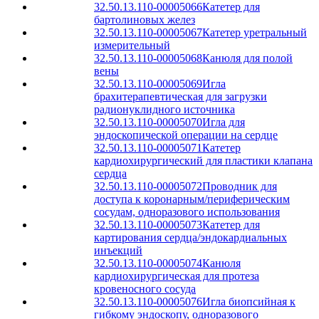
32.50.13.110-00005066
Катетер для
бартолиновых желез
32.50.13.110-00005067
Катетер уретральный
измерительный
32.50.13.110-00005068
Канюля для полой
вены
32.50.13.110-00005069
Игла
брахитерапевтическая для загрузки
радионуклидного источника
32.50.13.110-00005070
Игла для
эндоскопической операции на сердце
32.50.13.110-00005071
Катетер
кардиохирургический для пластики клапана
сердца
32.50.13.110-00005072
Проводник для
доступа к коронарным/периферическим
сосудам, одноразового использования
32.50.13.110-00005073
Катетер для
картирования сердца/эндокардиальных
инъекций
32.50.13.110-00005074
Канюля
кардиохирургическая для протеза
кровеносного сосуда
32.50.13.110-00005076
Игла биопсийная к
гибкому эндоскопу, одноразового