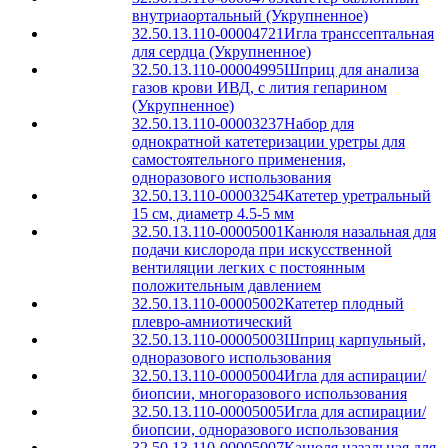
внутриаортальный (Укрупненное)
32.50.13.110-00004721
Игла транссептальная
для сердца (Укрупненное)
32.50.13.110-00004995
Шприц для анализа
газов крови ИВД, с лития гепарином
(Укрупненное)
32.50.13.110-00003237
Набор для
однократной катетеризации уретры для
самостоятельного применения,
одноразового использования
32.50.13.110-00003254
Катетер уретральный
15 см, диаметр 4.5-5 мм
32.50.13.110-00005001
Канюля назальная для
подачи кислорода при искусственной
вентиляции легких с постоянным
положительным давлением
32.50.13.110-00005002
Катетер плодный
плевро-амниотический
32.50.13.110-00005003
Шприц карпульный,
одноразового использования
32.50.13.110-00005004
Игла для аспирации/
биопсии, многоразового использования
32.50.13.110-00005005
Игла для аспирации/
биопсии, одноразового использования
32.50.13.110-00005007
Канюля назальная для