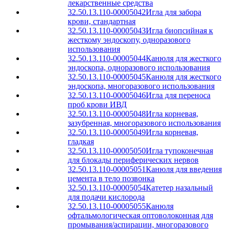
лекарственные средства
32.50.13.110-00005042
Игла для забора
крови, стандартная
32.50.13.110-00005043
Игла биопсийная к
жесткому эндоскопу, одноразового
использования
32.50.13.110-00005044
Канюля для жесткого
эндоскопа, одноразового использования
32.50.13.110-00005045
Канюля для жесткого
эндоскопа, многоразового использования
32.50.13.110-00005046
Игла для переноса
проб крови ИВД
32.50.13.110-00005048
Игла корневая,
зазубренная, многоразового использования
32.50.13.110-00005049
Игла корневая,
гладкая
32.50.13.110-00005050
Игла тупоконечная
для блокады периферических нервов
32.50.13.110-00005051
Канюля для введения
цемента в тело позвонка
32.50.13.110-00005054
Катетер назальный
для подачи кислорода
32.50.13.110-00005055
Канюля
офтальмологическая оптоволоконная для
промывания/аспирации, многоразового