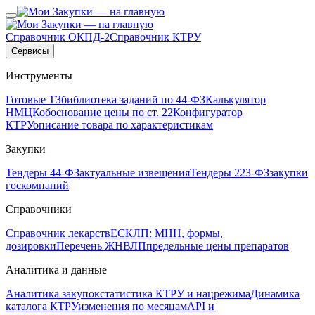
Справочник ОКПД-2
Справочник КТРУ
Сервисы
Инструменты
Готовые ТЗ
библиотека заданий по 44-ФЗ
Калькулятор
НМЦК
обоснование цены по ст. 22
Конфигуратор
КТРУ
описание товара по характеристикам
Закупки
Тендеры 44-ФЗ
актуальные извещения
Тендеры 223-ФЗ
закупки
госкомпаний
Справочники
Справочник лекарств
ЕСКЛП: МНН, формы,
дозировки
Перечень ЖНВЛП
предельные цены препаратов
Аналитика и данные
Аналитика закупок
статистика КТРУ и нацрежима
Динамика
каталога КТРУ
изменения по месяцам
API и