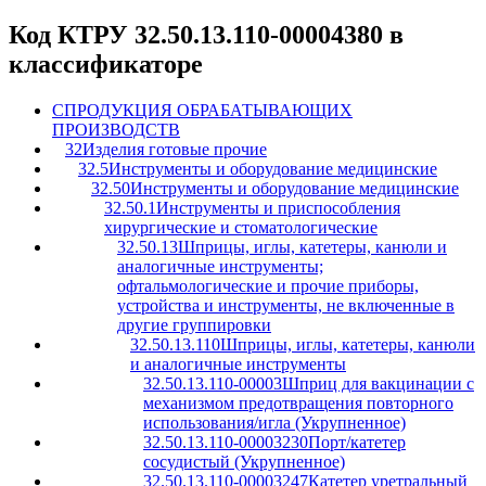
Код КТРУ 32.50.13.110-00004380 в
классификаторе
C
ПРОДУКЦИЯ ОБРАБАТЫВАЮЩИХ
ПРОИЗВОДСТВ
32
Изделия готовые прочие
32.5
Инструменты и оборудование медицинские
32.50
Инструменты и оборудование медицинские
32.50.1
Инструменты и приспособления
хирургические и стоматологические
32.50.13
Шприцы, иглы, катетеры, канюли и
аналогичные инструменты;
офтальмологические и прочие приборы,
устройства и инструменты, не включенные в
другие группировки
32.50.13.110
Шприцы, иглы, катетеры, канюли
и аналогичные инструменты
32.50.13.110-00003
Шприц для вакцинации с
механизмом предотвращения повторного
использования/игла (Укрупненное)
32.50.13.110-00003230
Порт/катетер
сосудистый (Укрупненное)
32.50.13.110-00003247
Катетер уретральный