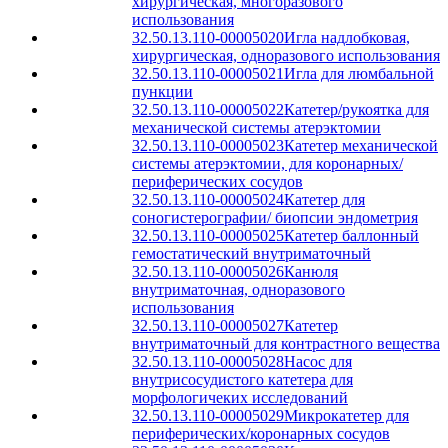
хирургическая, многоразового
использования
32.50.13.110-00005020
Игла надлобковая,
хирургическая, одноразового использования
32.50.13.110-00005021
Игла для люмбальной
пункции
32.50.13.110-00005022
Катетер/рукоятка для
механической системы атерэктомии
32.50.13.110-00005023
Катетер механической
системы атерэктомии, для коронарных/
периферических сосудов
32.50.13.110-00005024
Катетер для
соногистерографии/ биопсии эндометрия
32.50.13.110-00005025
Катетер баллонный
гемостатический внутриматочный
32.50.13.110-00005026
Канюля
внутриматочная, одноразового
использования
32.50.13.110-00005027
Катетер
внутриматочный для контрастного вещества
32.50.13.110-00005028
Насос для
внутрисосудистого катетера для
морфологичеких исследований
32.50.13.110-00005029
Микрокатетер для
периферических/коронарных сосудов