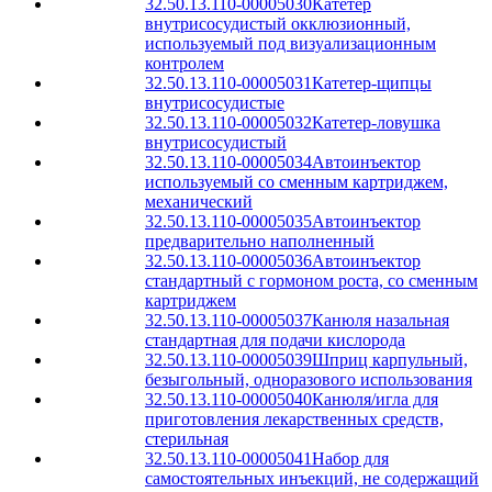
32.50.13.110-00005030
Катетер
внутрисосудистый окклюзионный,
используемый под визуализационным
контролем
32.50.13.110-00005031
Катетер-щипцы
внутрисосудистые
32.50.13.110-00005032
Катетер-ловушка
внутрисосудистый
32.50.13.110-00005034
Автоинъектор
используемый со сменным картриджем,
механический
32.50.13.110-00005035
Автоинъектор
предварительно наполненный
32.50.13.110-00005036
Автоинъектор
стандартный с гормоном роста, со сменным
картриджем
32.50.13.110-00005037
Канюля назальная
стандартная для подачи кислорода
32.50.13.110-00005039
Шприц карпульный,
безыгольный, одноразового использования
32.50.13.110-00005040
Канюля/игла для
приготовления лекарственных средств,
стерильная
32.50.13.110-00005041
Набор для
самостоятельных инъекций, не содержащий