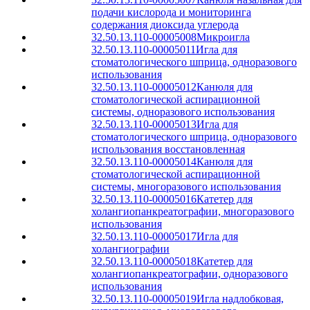
подачи кислорода и мониторинга
содержания диоксида углерода
32.50.13.110-00005008
Микроигла
32.50.13.110-00005011
Игла для
стоматологического шприца, одноразового
использования
32.50.13.110-00005012
Канюля для
стоматологической аспирационной
системы, одноразового использования
32.50.13.110-00005013
Игла для
стоматологического шприца, одноразового
использования восстановленная
32.50.13.110-00005014
Канюля для
стоматологической аспирационной
системы, многоразового использования
32.50.13.110-00005016
Катетер для
холангиопанкреатографии, многоразового
использования
32.50.13.110-00005017
Игла для
холангиографии
32.50.13.110-00005018
Катетер для
холангиопанкреатографии, одноразового
использования
32.50.13.110-00005019
Игла надлобковая,