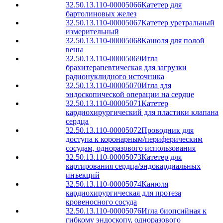
32.50.13.110-00005066
Катетер для
бартолиновых желез
32.50.13.110-00005067
Катетер уретральный
измерительный
32.50.13.110-00005068
Канюля для полой
вены
32.50.13.110-00005069
Игла
брахитерапевтическая для загрузки
радионуклидного источника
32.50.13.110-00005070
Игла для
эндоскопической операции на сердце
32.50.13.110-00005071
Катетер
кардиохирургический для пластики клапана
сердца
32.50.13.110-00005072
Проводник для
доступа к коронарным/периферическим
сосудам, одноразового использования
32.50.13.110-00005073
Катетер для
картирования сердца/эндокардиальных
инъекций
32.50.13.110-00005074
Канюля
кардиохирургическая для протеза
кровеносного сосуда
32.50.13.110-00005076
Игла биопсийная к
гибкому эндоскопу, одноразового