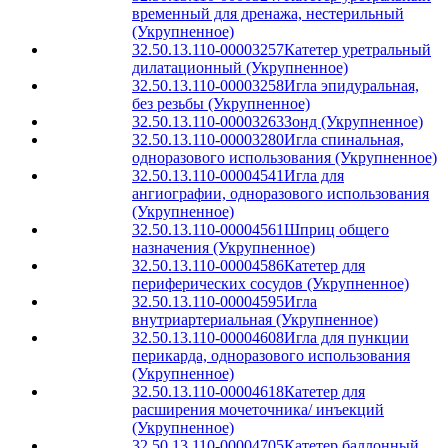
временный для дренажа, нестерильный
(Укрупненное)
32.50.13.110-00003257
Катетер уретральный
дилатационный (Укрупненное)
32.50.13.110-00003258
Игла эпидуральная,
без резьбы (Укрупненное)
32.50.13.110-00003263
Зонд (Укрупненное)
32.50.13.110-00003280
Игла спинальная,
одноразового использования (Укрупненное)
32.50.13.110-00004541
Игла для
ангиографии, одноразового использования
(Укрупненное)
32.50.13.110-00004561
Шприц общего
назначения (Укрупненное)
32.50.13.110-00004586
Катетер для
периферических сосудов (Укрупненное)
32.50.13.110-00004595
Игла
внутриартериальная (Укрупненное)
32.50.13.110-00004608
Игла для пункции
перикарда, одноразового использования
(Укрупненное)
32.50.13.110-00004618
Катетер для
расширения мочеточника/ инъекций
(Укрупненное)
32.50.13.110-00004705
Катетер баллонный