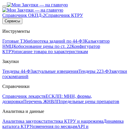
Справочник ОКПД-2
Справочник КТРУ
Сервисы
Инструменты
Готовые ТЗ
библиотека заданий по 44-ФЗ
Калькулятор
НМЦК
обоснование цены по ст. 22
Конфигуратор
КТРУ
описание товара по характеристикам
Закупки
Тендеры 44-ФЗ
актуальные извещения
Тендеры 223-ФЗ
закупки
госкомпаний
Справочники
Справочник лекарств
ЕСКЛП: МНН, формы,
дозировки
Перечень ЖНВЛП
предельные цены препаратов
Аналитика и данные
Аналитика закупок
статистика КТРУ и нацрежима
Динамика
каталога КТРУ
изменения по месяцам
API и