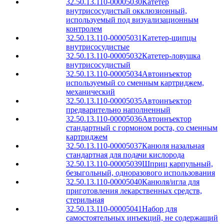
32.50.13.110-00005030
Катетер
внутрисосудистый окклюзионный,
используемый под визуализационным
контролем
32.50.13.110-00005031
Катетер-щипцы
внутрисосудистые
32.50.13.110-00005032
Катетер-ловушка
внутрисосудистый
32.50.13.110-00005034
Автоинъектор
используемый со сменным картриджем,
механический
32.50.13.110-00005035
Автоинъектор
предварительно наполненный
32.50.13.110-00005036
Автоинъектор
стандартный с гормоном роста, со сменным
картриджем
32.50.13.110-00005037
Канюля назальная
стандартная для подачи кислорода
32.50.13.110-00005039
Шприц карпульный,
безыгольный, одноразового использования
32.50.13.110-00005040
Канюля/игла для
приготовления лекарственных средств,
стерильная
32.50.13.110-00005041
Набор для
самостоятельных инъекций, не содержащий