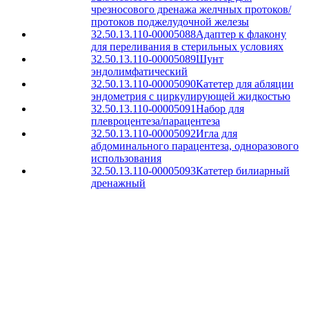
чрезносового дренажа желчных протоков/
протоков поджелудочной железы
32.50.13.110-00005088
Адаптер к флакону
для переливания в стерильных условиях
32.50.13.110-00005089
Шунт
эндолимфатический
32.50.13.110-00005090
Катетер для абляции
эндометрия с циркулирующей жидкостью
32.50.13.110-00005091
Набор для
плевроцентеза/парацентеза
32.50.13.110-00005092
Игла для
абдоминального парацентеза, одноразового
использования
32.50.13.110-00005093
Катетер билиарный
дренажный