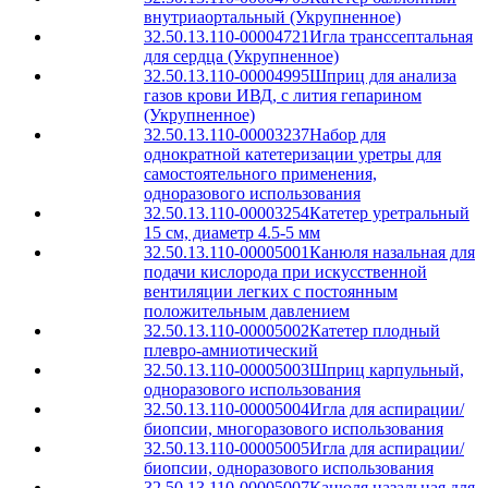
внутриаортальный (Укрупненное)
32.50.13.110-00004721
Игла транссептальная
для сердца (Укрупненное)
32.50.13.110-00004995
Шприц для анализа
газов крови ИВД, с лития гепарином
(Укрупненное)
32.50.13.110-00003237
Набор для
однократной катетеризации уретры для
самостоятельного применения,
одноразового использования
32.50.13.110-00003254
Катетер уретральный
15 см, диаметр 4.5-5 мм
32.50.13.110-00005001
Канюля назальная для
подачи кислорода при искусственной
вентиляции легких с постоянным
положительным давлением
32.50.13.110-00005002
Катетер плодный
плевро-амниотический
32.50.13.110-00005003
Шприц карпульный,
одноразового использования
32.50.13.110-00005004
Игла для аспирации/
биопсии, многоразового использования
32.50.13.110-00005005
Игла для аспирации/
биопсии, одноразового использования
32.50.13.110-00005007
Канюля назальная для