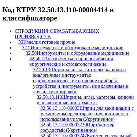
Код КТРУ 32.50.13.110-00004414 в
классификаторе
C
ПРОДУКЦИЯ ОБРАБАТЫВАЮЩИХ
ПРОИЗВОДСТВ
32
Изделия готовые прочие
32.5
Инструменты и оборудование медицинские
32.50
Инструменты и оборудование медицинские
32.50.1
Инструменты и приспособления
хирургические и стоматологические
32.50.13
Шприцы, иглы, катетеры, канюли и
аналогичные инструменты;
офтальмологические и прочие приборы,
устройства и инструменты, не включенные в
другие группировки
32.50.13.110
Шприцы, иглы, катетеры, канюли
и аналогичные инструменты
32.50.13.110-00003
Шприц для вакцинации с
механизмом предотвращения повторного
использования/игла (Укрупненное)
32.50.13.110-00003230
Порт/катетер
сосудистый (Укрупненное)
32.50.13.110-00003247
Катетер уретральный