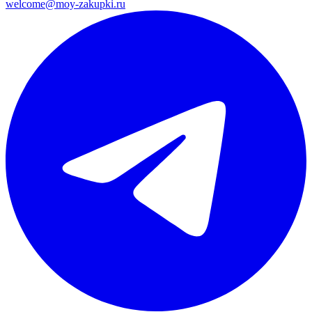
welcome@moy-zakupki.ru