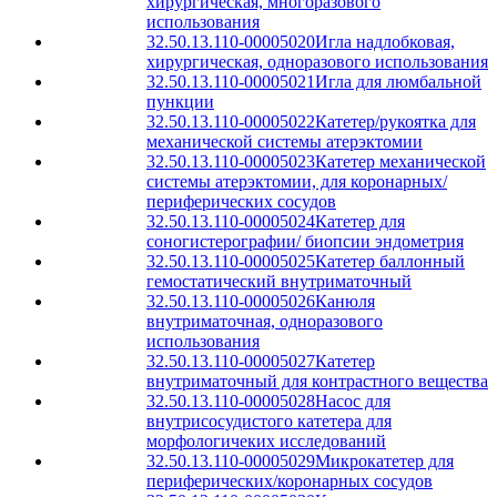
хирургическая, многоразового
использования
32.50.13.110-00005020
Игла надлобковая,
хирургическая, одноразового использования
32.50.13.110-00005021
Игла для люмбальной
пункции
32.50.13.110-00005022
Катетер/рукоятка для
механической системы атерэктомии
32.50.13.110-00005023
Катетер механической
системы атерэктомии, для коронарных/
периферических сосудов
32.50.13.110-00005024
Катетер для
соногистерографии/ биопсии эндометрия
32.50.13.110-00005025
Катетер баллонный
гемостатический внутриматочный
32.50.13.110-00005026
Канюля
внутриматочная, одноразового
использования
32.50.13.110-00005027
Катетер
внутриматочный для контрастного вещества
32.50.13.110-00005028
Насос для
внутрисосудистого катетера для
морфологичеких исследований
32.50.13.110-00005029
Микрокатетер для
периферических/коронарных сосудов