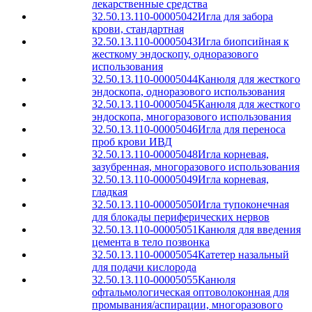
лекарственные средства
32.50.13.110-00005042
Игла для забора
крови, стандартная
32.50.13.110-00005043
Игла биопсийная к
жесткому эндоскопу, одноразового
использования
32.50.13.110-00005044
Канюля для жесткого
эндоскопа, одноразового использования
32.50.13.110-00005045
Канюля для жесткого
эндоскопа, многоразового использования
32.50.13.110-00005046
Игла для переноса
проб крови ИВД
32.50.13.110-00005048
Игла корневая,
зазубренная, многоразового использования
32.50.13.110-00005049
Игла корневая,
гладкая
32.50.13.110-00005050
Игла тупоконечная
для блокады периферических нервов
32.50.13.110-00005051
Канюля для введения
цемента в тело позвонка
32.50.13.110-00005054
Катетер назальный
для подачи кислорода
32.50.13.110-00005055
Канюля
офтальмологическая оптоволоконная для
промывания/аспирации, многоразового