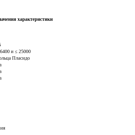
начения характеристики
5
 6400 и ≤ 25000
ольца Пласидо
а
а
а
ния