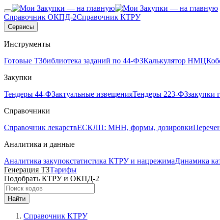
Справочник ОКПД-2
Справочник КТРУ
Сервисы
Инструменты
Готовые ТЗ
библиотека заданий по 44-ФЗ
Калькулятор НМЦК
об
Закупки
Тендеры 44-ФЗ
актуальные извещения
Тендеры 223-ФЗ
закупки 
Справочники
Справочник лекарств
ЕСКЛП: МНН, формы, дозировки
Перече
Аналитика и данные
Аналитика закупок
статистика КТРУ и нацрежима
Динамика ка
Генерация ТЗ
Тарифы
Подобрать КТРУ и ОКПД-2
Найти
Справочник КТРУ