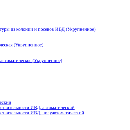
ьтуры из колонии и посевов ИВД (Укрупненное)
ческая (Укрупненное)
уавтоматическое (Укрупненное)
еский
вствительности ИВД, автоматический
вствительности ИВД, полуавтоматический