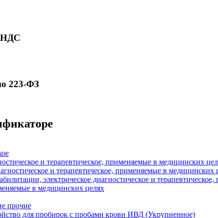
ю НДС
по 223-ФЗ
сификаторе
кое
ностическое и терапевтическое, применяемые в медицинских цел
иагностическое и терапевтическое, применяемые в медицинских 
абилитации, электрическое диагностическое и терапевтическое
меняемые в медицинских целях
ие прочие
йство для пробирок с пробами крови ИВД (Укрупненное)