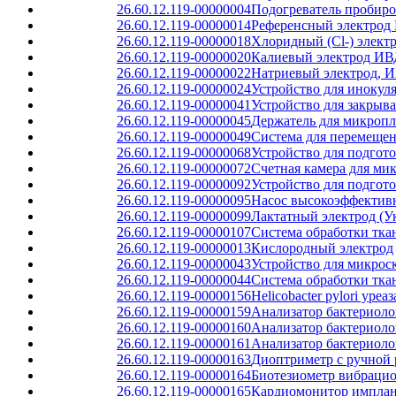
26.60.12.119-00000004
Подогреватель пробиро
26.60.12.119-00000014
Референсный электрод
26.60.12.119-00000018
Хлоридный (Cl-) элект
26.60.12.119-00000020
Калиевый электрод ИВ
26.60.12.119-00000022
Натриевый электрод, 
26.60.12.119-00000024
Устройство для инокул
26.60.12.119-00000041
Устройство для закрыв
26.60.12.119-00000045
Держатель для микроп
26.60.12.119-00000049
Система для перемещен
26.60.12.119-00000068
Устройство для подгот
26.60.12.119-00000072
Счетная камера для ми
26.60.12.119-00000092
Устройство для подгот
26.60.12.119-00000095
Насос высокоэффектив
26.60.12.119-00000099
Лактатный электрод (У
26.60.12.119-00000107
Система обработки тка
26.60.12.119-00000013
Кислородный электрод
26.60.12.119-00000043
Устройство для микрос
26.60.12.119-00000044
Система обработки тка
26.60.12.119-00000156
Helicobacter pylori уре
26.60.12.119-00000159
Анализатор бактериол
26.60.12.119-00000160
Анализатор бактериоло
26.60.12.119-00000161
Анализатор бактериоло
26.60.12.119-00000163
Диоптриметр с ручной р
26.60.12.119-00000164
Биотезиометр вибраци
26.60.12.119-00000165
Кардиомонитор импла