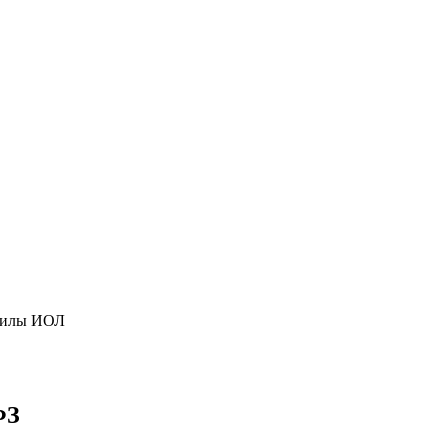
 силы ИОЛ
ФЗ