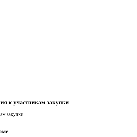
ния к участникам закупки
кам закупки
рме