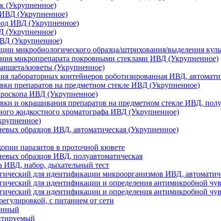
к (Укрупненное)
 ИВД (Укрупненное)
род ИВД (Укрупненное)
Д (Укрупненное)
ИВД (Укрупненное)
яции микробиологического образца/штрихования/выделения кул
ания микропрепарата покровными стеклами ИВД (Укрупненное)
ланшета/кюветы (Укрупненное)
ия лабораторных контейнеров роботизированная ИВД, автомати
овки препаратов на предметном стекле ИВД (Укрупненное)
кроскопа ИВД (Укрупненное)
овки и окрашивания препаратов на предметном стекле ИВД, пол
ного жидкостного хроматографа ИВД (Укрупненное)
крупненное)
невых образцов ИВД, автоматическая (Укрупненное)
копии паразитов в проточной кювете
невых образцов ИВД, полуавтоматическая
аза ИВД, набор, дыхательный тест
огический для идентификации микроорганизмов ИВД, автоматич
гический для идентификации и определения антимикробной чу
гический для идентификации и определения антимикробной чу
егулировкой, с питанием от сети
онный
нтируемый