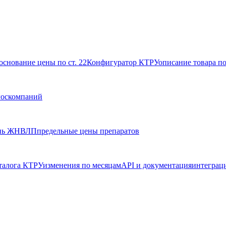
основание цены по ст. 22
Конфигуратор КТРУ
описание товара п
госкомпаний
нь ЖНВЛП
предельные цены препаратов
талога КТРУ
изменения по месяцам
API и документация
интеграц