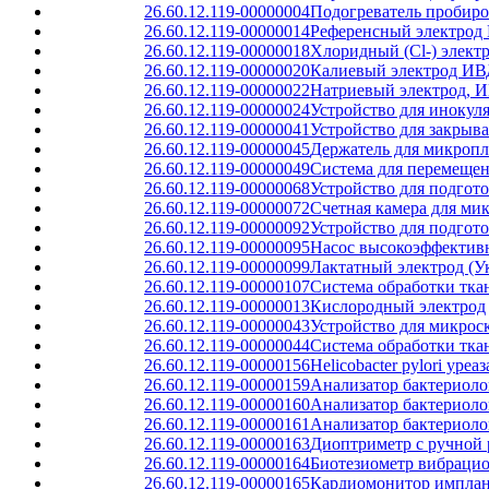
26.60.12.119-00000004
Подогреватель пробиро
26.60.12.119-00000014
Референсный электрод
26.60.12.119-00000018
Хлоридный (Cl-) элект
26.60.12.119-00000020
Калиевый электрод ИВ
26.60.12.119-00000022
Натриевый электрод, 
26.60.12.119-00000024
Устройство для инокул
26.60.12.119-00000041
Устройство для закрыв
26.60.12.119-00000045
Держатель для микроп
26.60.12.119-00000049
Система для перемещен
26.60.12.119-00000068
Устройство для подгот
26.60.12.119-00000072
Счетная камера для ми
26.60.12.119-00000092
Устройство для подгот
26.60.12.119-00000095
Насос высокоэффектив
26.60.12.119-00000099
Лактатный электрод (У
26.60.12.119-00000107
Система обработки тка
26.60.12.119-00000013
Кислородный электрод
26.60.12.119-00000043
Устройство для микрос
26.60.12.119-00000044
Система обработки тка
26.60.12.119-00000156
Helicobacter pylori уре
26.60.12.119-00000159
Анализатор бактериол
26.60.12.119-00000160
Анализатор бактериоло
26.60.12.119-00000161
Анализатор бактериоло
26.60.12.119-00000163
Диоптриметр с ручной р
26.60.12.119-00000164
Биотезиометр вибраци
26.60.12.119-00000165
Кардиомонитор импла