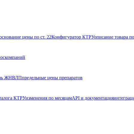
основание цены по ст. 22
Конфигуратор КТРУ
описание товара п
госкомпаний
нь ЖНВЛП
предельные цены препаратов
талога КТРУ
изменения по месяцам
API и документация
интеграц