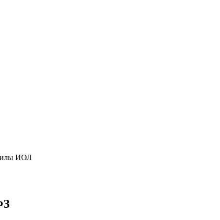
 силы ИОЛ
ФЗ