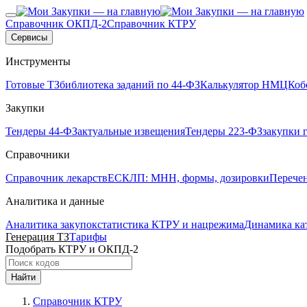
Справочник ОКПД-2
Справочник КТРУ
Сервисы
Инструменты
Готовые ТЗ
библиотека заданий по 44-ФЗ
Калькулятор НМЦК
об
Закупки
Тендеры 44-ФЗ
актуальные извещения
Тендеры 223-ФЗ
закупки 
Справочники
Справочник лекарств
ЕСКЛП: МНН, формы, дозировки
Перече
Аналитика и данные
Аналитика закупок
статистика КТРУ и нацрежима
Динамика ка
Генерация ТЗ
Тарифы
Подобрать КТРУ и ОКПД-2
Найти
Справочник КТРУ