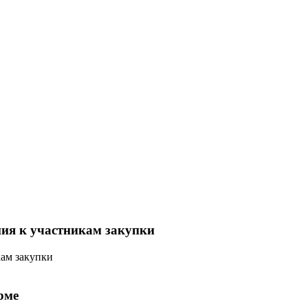
ния к участникам закупки
кам закупки
рме