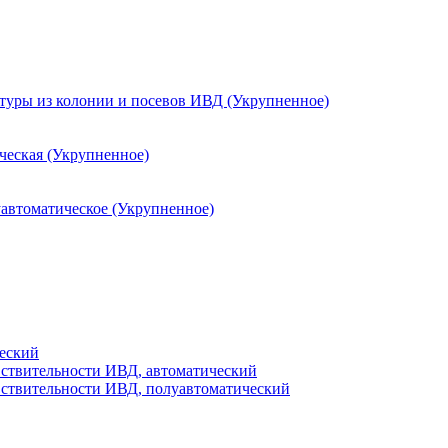
ьтуры из колонии и посевов ИВД (Укрупненное)
ческая (Укрупненное)
уавтоматическое (Укрупненное)
еский
вствительности ИВД, автоматический
вствительности ИВД, полуавтоматический