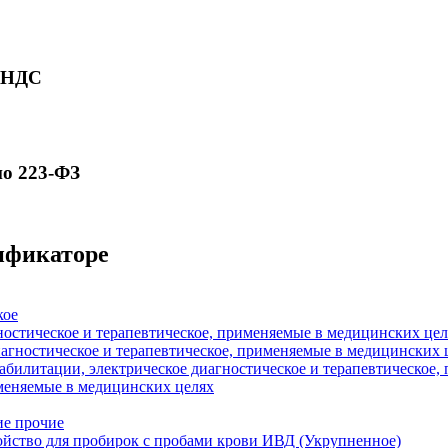
ю НДС
по 223-ФЗ
сификаторе
кое
ностическое и терапевтическое, применяемые в медицинских цел
иагностическое и терапевтическое, применяемые в медицинских 
абилитации, электрическое диагностическое и терапевтическое
меняемые в медицинских целях
ие прочие
йство для пробирок с пробами крови ИВД (Укрупненное)