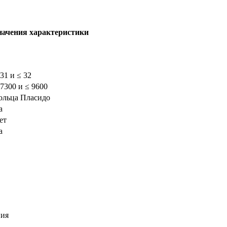
начения характеристики
 31 и ≤ 32
 7300 и ≤ 9600
ольца Пласидо
а
ет
а
ния