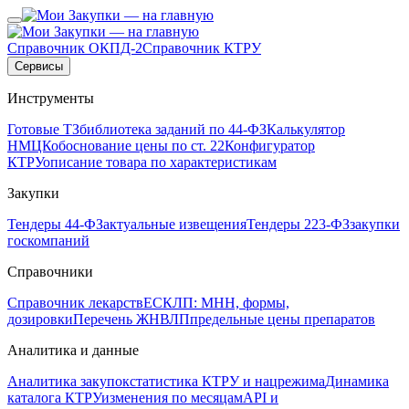
Справочник ОКПД-2
Справочник КТРУ
Сервисы
Инструменты
Готовые ТЗ
библиотека заданий по 44-ФЗ
Калькулятор
НМЦК
обоснование цены по ст. 22
Конфигуратор
КТРУ
описание товара по характеристикам
Закупки
Тендеры 44-ФЗ
актуальные извещения
Тендеры 223-ФЗ
закупки
госкомпаний
Справочники
Справочник лекарств
ЕСКЛП: МНН, формы,
дозировки
Перечень ЖНВЛП
предельные цены препаратов
Аналитика и данные
Аналитика закупок
статистика КТРУ и нацрежима
Динамика
каталога КТРУ
изменения по месяцам
API и