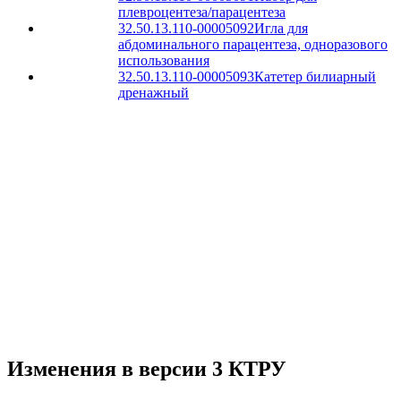
плевроцентеза/парацентеза
32.50.13.110-00005092
Игла для
абдоминального парацентеза, одноразового
использования
32.50.13.110-00005093
Катетер билиарный
дренажный
Изменения в версии 3 КТРУ