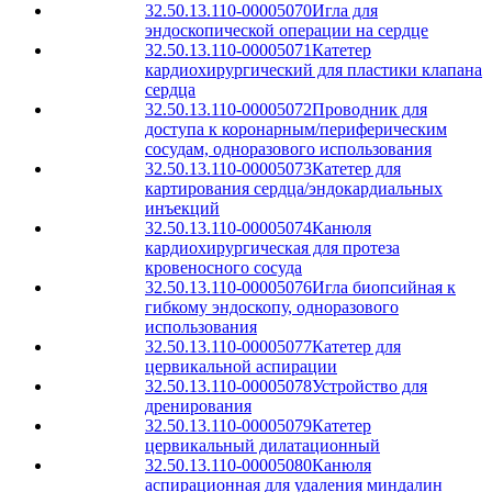
32.50.13.110-00005070
Игла для
эндоскопической операции на сердце
32.50.13.110-00005071
Катетер
кардиохирургический для пластики клапана
сердца
32.50.13.110-00005072
Проводник для
доступа к коронарным/периферическим
сосудам, одноразового использования
32.50.13.110-00005073
Катетер для
картирования сердца/эндокардиальных
инъекций
32.50.13.110-00005074
Канюля
кардиохирургическая для протеза
кровеносного сосуда
32.50.13.110-00005076
Игла биопсийная к
гибкому эндоскопу, одноразового
использования
32.50.13.110-00005077
Катетер для
цервикальной аспирации
32.50.13.110-00005078
Устройство для
дренирования
32.50.13.110-00005079
Катетер
цервикальный дилатационный
32.50.13.110-00005080
Канюля
аспирационная для удаления миндалин