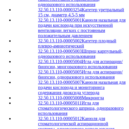
одноразового использования
32.50.13.110-00003254
Катетер уретральный
15 см, диаметр 4.5-5 мм
32.50.13.110-00005001
Канюля назальная для
подачи кислорода при искусственной
вентиляции легких с постоянным
положительным давлением
32.50.13.110-00005002
Катетер плодный
плевро-амниотический
32.50.13.110-00005003
Шприц карпульный,
одноразового использования
32.50.13.110-00005004
Игла для аспирации/
биопсии, многоразового использования
32.50.13.110-00005005
Игла для аспирации/
биопсии, одноразового использования
32.50.13.110-00005007
Канюля назальная для
подачи кислорода и мониторинга
содержания диоксида углерода
32.50.13.110-00005008
Микроигла
32.50.13.110-00005011
Игла для
стоматологического шприца, одноразового
использования
32.50.13.110-00005012
Канюля для
стоматологической аспирационной
системы, одноразового использования