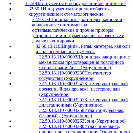
32.50
Инструменты и оборудование медицинские
32.50.1
Инструменты и приспособления
хирургические и стоматологические
32.50.13
Шприцы, иглы, катетеры, канюли и
аналогичные инструменты;
офтальмологические и прочие приборы,
устройства и инструменты, не включенные в
другие группировки
32.50.13.110
Шприцы, иглы, катетеры, канюли
и аналогичные инструменты
32.50.13.110-00003
Шприц для вакцинации с
механизмом предотвращения повторного
использования/игла (Укрупненное)
32.50.13.110-00003230
Порт/катетер
сосудистый (Укрупненное)
32.50.13.110-00003247
Катетер уретральный
временный для дренажа, нестерильный
(Укрупненное)
32.50.13.110-00003257
Катетер уретральный
дилатационный (Укрупненное)
32.50.13.110-00003258
Игла эпидуральная,
без резьбы (Укрупненное)
32.50.13.110-00003263
Зонд (Укрупненное)
32.50.13.110-00003280
Игла спинальная,
одноразового использования (Укрупненное)