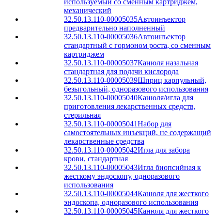
используемый со сменным картриджем,
механический
32.50.13.110-00005035
Автоинъектор
предварительно наполненный
32.50.13.110-00005036
Автоинъектор
стандартный с гормоном роста, со сменным
картриджем
32.50.13.110-00005037
Канюля назальная
стандартная для подачи кислорода
32.50.13.110-00005039
Шприц карпульный,
безыгольный, одноразового использования
32.50.13.110-00005040
Канюля/игла для
приготовления лекарственных средств,
стерильная
32.50.13.110-00005041
Набор для
самостоятельных инъекций, не содержащий
лекарственные средства
32.50.13.110-00005042
Игла для забора
крови, стандартная
32.50.13.110-00005043
Игла биопсийная к
жесткому эндоскопу, одноразового
использования
32.50.13.110-00005044
Канюля для жесткого
эндоскопа, одноразового использования
32.50.13.110-00005045
Канюля для жесткого