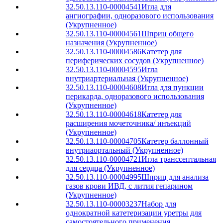
32.50.13.110-00004541
Игла для
ангиографии, одноразового использования
(Укрупненное)
32.50.13.110-00004561
Шприц общего
назначения (Укрупненное)
32.50.13.110-00004586
Катетер для
периферических сосудов (Укрупненное)
32.50.13.110-00004595
Игла
внутриартериальная (Укрупненное)
32.50.13.110-00004608
Игла для пункции
перикарда, одноразового использования
(Укрупненное)
32.50.13.110-00004618
Катетер для
расширения мочеточника/ инъекций
(Укрупненное)
32.50.13.110-00004705
Катетер баллонный
внутриаортальный (Укрупненное)
32.50.13.110-00004721
Игла транссептальная
для сердца (Укрупненное)
32.50.13.110-00004995
Шприц для анализа
газов крови ИВД, с лития гепарином
(Укрупненное)
32.50.13.110-00003237
Набор для
однократной катетеризации уретры для
самостоятельного применения,