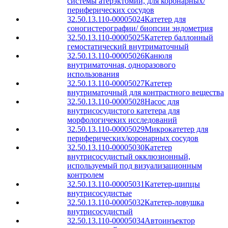
системы атерэктомии, для коронарных/
периферических сосудов
32.50.13.110-00005024
Катетер для
соногистерографии/ биопсии эндометрия
32.50.13.110-00005025
Катетер баллонный
гемостатический внутриматочный
32.50.13.110-00005026
Канюля
внутриматочная, одноразового
использования
32.50.13.110-00005027
Катетер
внутриматочный для контрастного вещества
32.50.13.110-00005028
Насос для
внутрисосудистого катетера для
морфологичеких исследований
32.50.13.110-00005029
Микрокатетер для
периферических/коронарных сосудов
32.50.13.110-00005030
Катетер
внутрисосудистый окклюзионный,
используемый под визуализационным
контролем
32.50.13.110-00005031
Катетер-щипцы
внутрисосудистые
32.50.13.110-00005032
Катетер-ловушка
внутрисосудистый
32.50.13.110-00005034
Автоинъектор