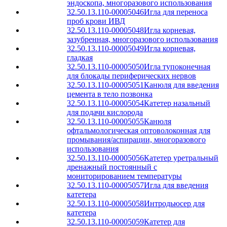
эндоскопа, многоразового использования
32.50.13.110-00005046
Игла для переноса
проб крови ИВД
32.50.13.110-00005048
Игла корневая,
зазубренная, многоразового использования
32.50.13.110-00005049
Игла корневая,
гладкая
32.50.13.110-00005050
Игла тупоконечная
для блокады периферических нервов
32.50.13.110-00005051
Канюля для введения
цемента в тело позвонка
32.50.13.110-00005054
Катетер назальный
для подачи кислорода
32.50.13.110-00005055
Канюля
офтальмологическая оптоволоконная для
промывания/аспирации, многоразового
использования
32.50.13.110-00005056
Катетер уретральный
дренажный постоянный с
мониторированием температуры
32.50.13.110-00005057
Игла для введения
катетера
32.50.13.110-00005058
Интродьюсер для
катетера
32.50.13.110-00005059
Катетер для