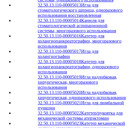
32.50.13.110-00005013
Игла для
стоматологического шприца, одноразового
использования восстановленная
32.50.13.110-00005014
Канюля для
стоматологической аспирационной
системы, многоразового использования
32.50.13.110-00005016
Катетер для
холангиопанкреатографии, многоразового
использования
32.50.13.110-00005017
Игла для
холангиографии
32.50.13.110-00005018
Катетер для
холангиопанкреатографии, одноразового
использования
32.50.13.110-00005019
Игла надлобковая,
хирургическая, многоразового
использования
32.50.13.110-00005020
Игла надлобковая,
хирургическая, одноразового использования
32.50.13.110-00005021
Игла для люмбальной
пункции
32.50.13.110-00005022
Катетер/рукоятка для
механической системы атерэктомии
32.50.13.110-00005023
Катетер механической