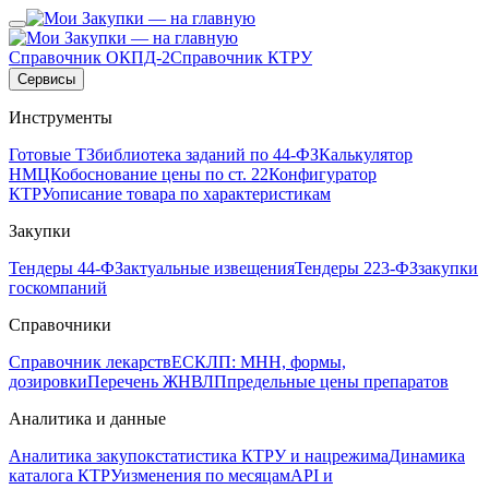
Справочник ОКПД-2
Справочник КТРУ
Сервисы
Инструменты
Готовые ТЗ
библиотека заданий по 44-ФЗ
Калькулятор
НМЦК
обоснование цены по ст. 22
Конфигуратор
КТРУ
описание товара по характеристикам
Закупки
Тендеры 44-ФЗ
актуальные извещения
Тендеры 223-ФЗ
закупки
госкомпаний
Справочники
Справочник лекарств
ЕСКЛП: МНН, формы,
дозировки
Перечень ЖНВЛП
предельные цены препаратов
Аналитика и данные
Аналитика закупок
статистика КТРУ и нацрежима
Динамика
каталога КТРУ
изменения по месяцам
API и