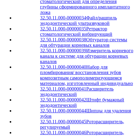
стоматологический для определения
глубины сформированного имплантатного
ложа
32.50.11.000-00000034
Файл/рашпиль
эндодонтический ультразвуковой
32.50.11.000-00000035
Ретрактор
стоматологический вибрирующий
32.50.11.000-00000038
Обтуратор системы
для обтурации корневых каналов
32.50.11.000-00000039
Измеритель корневого
канала к системе для обтурации корневых
каналов
32.50.11.000-00000040
Набор для
пломбирования/ восстановления зубов
композитным самополимеризующимся
материалом, изготовленный индивидуально
32.50.11.000-00000041
Расширитель
эндодонтический
32.50.11.000-00000042
Штифт бумажный
эндодонтический
32.50.11.000-00000044
Щипцы для удаления
зубов
32.50.11.000-00000045
Роторасширитель,
регулируемый
32.50.11.000-00000046
Роторасширитель,