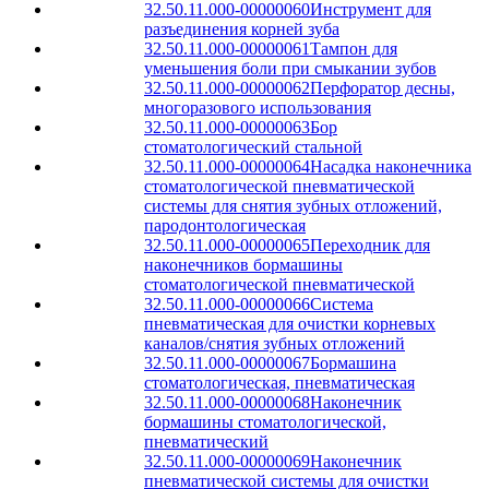
32.50.11.000-00000060
Инструмент для
разъединения корней зуба
32.50.11.000-00000061
Тампон для
уменьшения боли при смыкании зубов
32.50.11.000-00000062
Перфоратор десны,
многоразового использования
32.50.11.000-00000063
Бор
стоматологический стальной
32.50.11.000-00000064
Насадка наконечника
стоматологической пневматической
системы для снятия зубных отложений,
пародонтологическая
32.50.11.000-00000065
Переходник для
наконечников бормашины
стоматологической пневматической
32.50.11.000-00000066
Система
пневматическая для очистки корневых
каналов/снятия зубных отложений
32.50.11.000-00000067
Бормашина
стоматологическая, пневматическая
32.50.11.000-00000068
Наконечник
бормашины стоматологической,
пневматический
32.50.11.000-00000069
Наконечник
пневматической системы для очистки