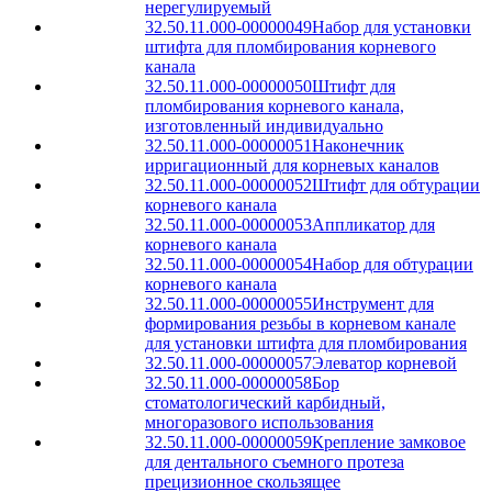
нерегулируемый
32.50.11.000-00000049
Набор для установки
штифта для пломбирования корневого
канала
32.50.11.000-00000050
Штифт для
пломбирования корневого канала,
изготовленный индивидуально
32.50.11.000-00000051
Наконечник
ирригационный для корневых каналов
32.50.11.000-00000052
Штифт для обтурации
корневого канала
32.50.11.000-00000053
Аппликатор для
корневого канала
32.50.11.000-00000054
Набор для обтурации
корневого канала
32.50.11.000-00000055
Инструмент для
формирования резьбы в корневом канале
для установки штифта для пломбирования
32.50.11.000-00000057
Элеватор корневой
32.50.11.000-00000058
Бор
стоматологический карбидный,
многоразового использования
32.50.11.000-00000059
Крепление замковое
для дентального съемного протеза
прецизионное скользящее