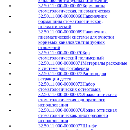
каналов/снятия зубных отложений
32.50.11.000-00000067
Бормашина
стоматологическая, пневматическая
32.50.11.000-00000068
Наконечник
бормашины стоматологической,
пневматический
32.50.11.000-00000069
Наконечник
пневматической системы для очистки
корневых каналов/снятия зубных
отложений
32.50.11.000-00000070
Бор
стоматологический полимерный
32.50.11.000-00000071
Материалы расходные
к системе для фотофереза
32.50.11.000-00000072
Раствор для
ретракции десен
32.50.11.000-00000073
Набор
стоматологических остеотомов
32.50.11.000-00000075
Ложка оттискная
стоматологическая, одноразового
использования
32.50.11.000-00000076
Ложка оттискная
стоматологическая, многоразового
использования
32.50.11.000-00000077
Штифт