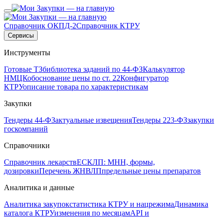
Справочник ОКПД-2
Справочник КТРУ
Сервисы
Инструменты
Готовые ТЗ
библиотека заданий по 44-ФЗ
Калькулятор
НМЦК
обоснование цены по ст. 22
Конфигуратор
КТРУ
описание товара по характеристикам
Закупки
Тендеры 44-ФЗ
актуальные извещения
Тендеры 223-ФЗ
закупки
госкомпаний
Справочники
Справочник лекарств
ЕСКЛП: МНН, формы,
дозировки
Перечень ЖНВЛП
предельные цены препаратов
Аналитика и данные
Аналитика закупок
статистика КТРУ и нацрежима
Динамика
каталога КТРУ
изменения по месяцам
API и