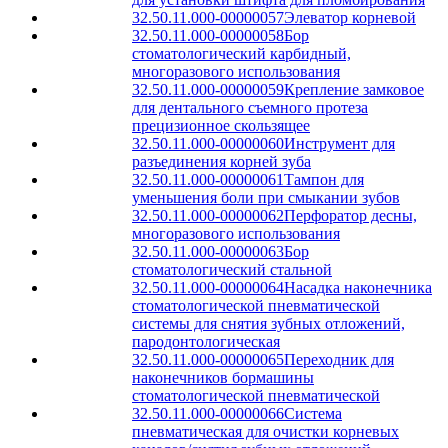
32.50.11.000-00000057
Элеватор корневой
32.50.11.000-00000058
Бор
стоматологический карбидный,
многоразового использования
32.50.11.000-00000059
Крепление замковое
для дентального съемного протеза
прецизионное скользящее
32.50.11.000-00000060
Инструмент для
разъединения корней зуба
32.50.11.000-00000061
Тампон для
уменьшения боли при смыкании зубов
32.50.11.000-00000062
Перфоратор десны,
многоразового использования
32.50.11.000-00000063
Бор
стоматологический стальной
32.50.11.000-00000064
Насадка наконечника
стоматологической пневматической
системы для снятия зубных отложений,
пародонтологическая
32.50.11.000-00000065
Переходник для
наконечников бормашины
стоматологической пневматической
32.50.11.000-00000066
Система
пневматическая для очистки корневых