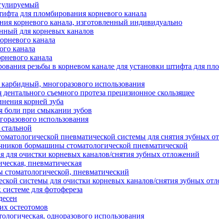
егулируемый
тифта для пломбирования корневого канала
ия корневого канала, изготовленный индивидуально
нный для корневых каналов
орневого канала
ого канала
орневого канала
ования резьбы в корневом канале для установки штифта для пл
 карбидный, многоразового использования
я дентального съемного протеза прецизионное скользящее
инения корней зуба
я боли при смыкании зубов
горазового использования
 стальной
томатологической пневматической системы для снятия зубных о
ечников бормашины стоматологической пневматической
я для очистки корневых каналов/снятия зубных отложений
ческая, пневматическая
 стоматологической, пневматический
ской системы для очистки корневых каналов/снятия зубных от
 системе для фотофереза
десен
их остеотомов
тологическая, одноразового использования