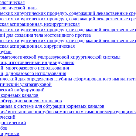
ологическая
ологической пилы
ческих хирургических процедур, содержащий лекарственные сре
ческих хирургических процедур, содержащий лекарственные сре
ская аспирационная, нехирургическая
ческих хирургических процедур, не содержащий лекарственные с
ий для создания тела мостовидного протеза
ческих хирургических процедур, не содержащий лекарственные с
ская аспирационная, хирургическая
 зубов
томатологической ультразвуковой хирургической системы
кий, изготовленный индивидуально
й, многоразового использования
й, одноразового использования
ический для определения глубины сформированного имплантат
ический ультразвуковой
ический вибрирующий
 корневых каналов
 обтурации корневых каналов
канала к системе для обтурации корневых каналов
ния/ восстановления зубов композитным самополимеризующимся
ический
донтический
убов
улируемый