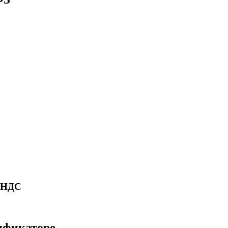
ю НДС
сификаторе