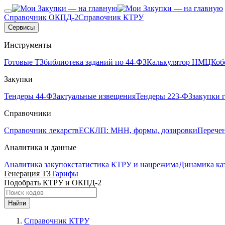
Справочник ОКПД-2
Справочник КТРУ
Сервисы
Инструменты
Готовые ТЗ
библиотека заданий по 44-ФЗ
Калькулятор НМЦК
об
Закупки
Тендеры 44-ФЗ
актуальные извещения
Тендеры 223-ФЗ
закупки 
Справочники
Справочник лекарств
ЕСКЛП: МНН, формы, дозировки
Перече
Аналитика и данные
Аналитика закупок
статистика КТРУ и нацрежима
Динамика ка
Генерация ТЗ
Тарифы
Подобрать КТРУ и ОКПД-2
Найти
Справочник КТРУ