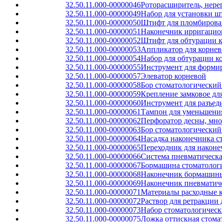
32.50.11.000-00000046
Роторасширитель, нер
32.50.11.000-00000049
Набор для установки ш
32.50.11.000-00000050
Штифт для пломбирован
32.50.11.000-00000051
Наконечник ирригацио
32.50.11.000-00000052
Штифт для обтурации к
32.50.11.000-00000053
Аппликатор для корнев
32.50.11.000-00000054
Набор для обтурации к
32.50.11.000-00000055
Инструмент для формир
32.50.11.000-00000057
Элеватор корневой
32.50.11.000-00000058
Бор стоматологический
32.50.11.000-00000059
Крепление замковое дл
32.50.11.000-00000060
Инструмент для разъед
32.50.11.000-00000061
Тампон для уменьшени
32.50.11.000-00000062
Перфоратор десны, мно
32.50.11.000-00000063
Бор стоматологический
32.50.11.000-00000064
Насадка наконечника с
32.50.11.000-00000065
Переходник для након
32.50.11.000-00000066
Система пневматическа
32.50.11.000-00000067
Бормашина стоматологи
32.50.11.000-00000068
Наконечник бормашины
32.50.11.000-00000069
Наконечник пневматиче
32.50.11.000-00000071
Материалы расходные к
32.50.11.000-00000072
Раствор для ретракции 
32.50.11.000-00000073
Набор стоматологическ
32.50.11.000-00000075
Ложка оттискная стома