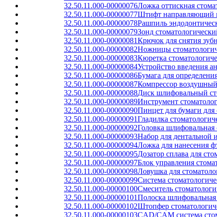
32.50.11.000-00000076
Ложка оттискная стома
32.50.11.000-00000077
Штифт направляющий ш
32.50.11.000-00000078
Рашпиль эндодонтичес
32.50.11.000-00000079
Зонд стоматологически
32.50.11.000-00000081
Крючок для снятия зуб
32.50.11.000-00000082
Ножницы стоматологич
32.50.11.000-00000083
Кюретка стоматологиче
32.50.11.000-00000084
Устройство введения а
32.50.11.000-00000086
Бумага для определени
32.50.11.000-00000087
Компрессор воздушный
32.50.11.000-00000088
Диск шлифовальный ст
32.50.11.000-00000089
Инструмент стоматолог
32.50.11.000-00000090
Пинцет для бумаги для
32.50.11.000-00000091
Гладилка стоматологич
32.50.11.000-00000092
Головка шлифовальная 
32.50.11.000-00000093
Набор для дентальной 
32.50.11.000-00000094
Ложка для нанесения ф
32.50.11.000-00000095
Дозатор сплава для ст
32.50.11.000-00000097
Блок управления стома
32.50.11.000-00000098
Ловушка для стоматоло
32.50.11.000-00000099
Система стоматологиче
32.50.11.000-00000100
Смеситель стоматологи
32.50.11.000-00000101
Полоска шлифовальная 
32.50.11.000-00000102
Штопфер стоматологич
32.50.11.000-00000103
CAD/CAM система стома