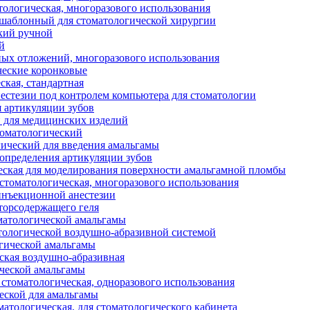
тологическая, многоразового использования
аблонный для стоматологической хирургии
кий ручной
й
ных отложений, многоразового использования
еские коронковые
ская, стандартная
нестезии под контролем компьютера для стоматологии
я артикуляции зубов
 для медицинских изделий
оматологический
ический для введения амальгамы
 определения артикуляции зубов
еская для моделирования поверхности амальгамной пломбы
стоматологическая, многоразового использования
инъекционной анестезии
торсодержащего геля
оматологической амальгамы
тологической воздушно-абразивной системой
гической амальгамы
ская воздушно-абразивная
ческой амальгамы
стоматологическая, одноразового использования
еской для амальгамы
тологическая, для стоматологического кабинета