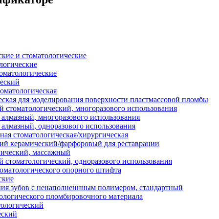
кие и стоматологические
логические
оматологические
ческий
оматологическая
еская для моделирования поверхности пластмассовой пломбы
 стоматологический, многоразового использования
 алмазный, многоразового использования
 алмазный, одноразового использования
ая стоматологическая/хирургическая
ий керамический/фарфоровый для реставрации
гический, массажный
 стоматологический, одноразового использования
томатологического опорного штифта
ские
ия зубов с ненаполненнным полимером, стандартный
ологического пломбировочного материала
ологический
еский