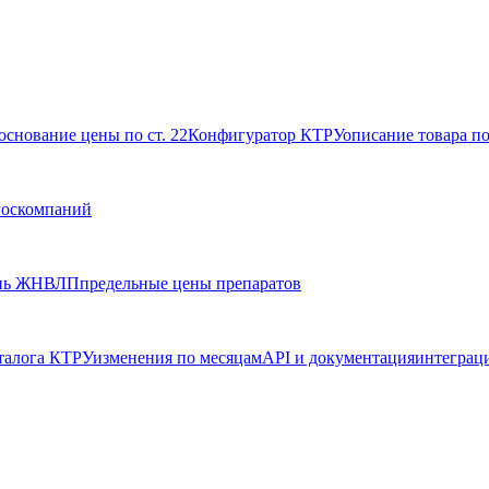
основание цены по ст. 22
Конфигуратор КТРУ
описание товара п
госкомпаний
нь ЖНВЛП
предельные цены препаратов
талога КТРУ
изменения по месяцам
API и документация
интеграц