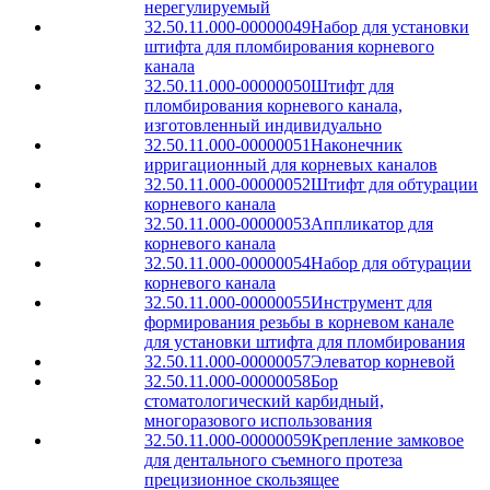
нерегулируемый
32.50.11.000-00000049
Набор для установки
штифта для пломбирования корневого
канала
32.50.11.000-00000050
Штифт для
пломбирования корневого канала,
изготовленный индивидуально
32.50.11.000-00000051
Наконечник
ирригационный для корневых каналов
32.50.11.000-00000052
Штифт для обтурации
корневого канала
32.50.11.000-00000053
Аппликатор для
корневого канала
32.50.11.000-00000054
Набор для обтурации
корневого канала
32.50.11.000-00000055
Инструмент для
формирования резьбы в корневом канале
для установки штифта для пломбирования
32.50.11.000-00000057
Элеватор корневой
32.50.11.000-00000058
Бор
стоматологический карбидный,
многоразового использования
32.50.11.000-00000059
Крепление замковое
для дентального съемного протеза
прецизионное скользящее