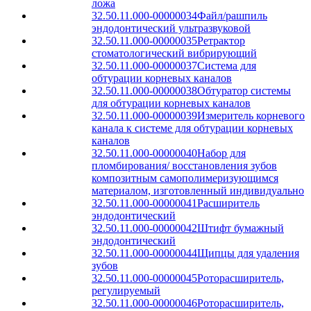
ложа
32.50.11.000-00000034
Файл/рашпиль
эндодонтический ультразвуковой
32.50.11.000-00000035
Ретрактор
стоматологический вибрирующий
32.50.11.000-00000037
Система для
обтурации корневых каналов
32.50.11.000-00000038
Обтуратор системы
для обтурации корневых каналов
32.50.11.000-00000039
Измеритель корневого
канала к системе для обтурации корневых
каналов
32.50.11.000-00000040
Набор для
пломбирования/ восстановления зубов
композитным самополимеризующимся
материалом, изготовленный индивидуально
32.50.11.000-00000041
Расширитель
эндодонтический
32.50.11.000-00000042
Штифт бумажный
эндодонтический
32.50.11.000-00000044
Щипцы для удаления
зубов
32.50.11.000-00000045
Роторасширитель,
регулируемый
32.50.11.000-00000046
Роторасширитель,