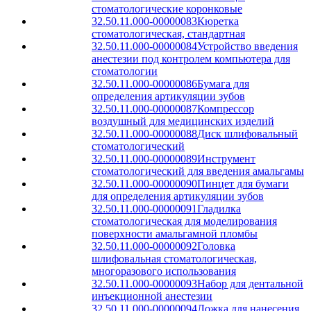
стоматологические коронковые
32.50.11.000-00000083
Кюретка
стоматологическая, стандартная
32.50.11.000-00000084
Устройство введения
анестезии под контролем компьютера для
стоматологии
32.50.11.000-00000086
Бумага для
определения артикуляции зубов
32.50.11.000-00000087
Компрессор
воздушный для медицинских изделий
32.50.11.000-00000088
Диск шлифовальный
стоматологический
32.50.11.000-00000089
Инструмент
стоматологический для введения амальгамы
32.50.11.000-00000090
Пинцет для бумаги
для определения артикуляции зубов
32.50.11.000-00000091
Гладилка
стоматологическая для моделирования
поверхности амальгамной пломбы
32.50.11.000-00000092
Головка
шлифовальная стоматологическая,
многоразового использования
32.50.11.000-00000093
Набор для дентальной
инъекционной анестезии
32.50.11.000-00000094
Ложка для нанесения