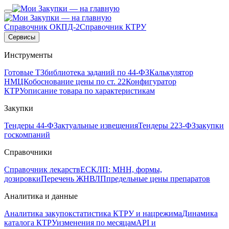
Справочник ОКПД-2
Справочник КТРУ
Сервисы
Инструменты
Готовые ТЗ
библиотека заданий по 44-ФЗ
Калькулятор
НМЦК
обоснование цены по ст. 22
Конфигуратор
КТРУ
описание товара по характеристикам
Закупки
Тендеры 44-ФЗ
актуальные извещения
Тендеры 223-ФЗ
закупки
госкомпаний
Справочники
Справочник лекарств
ЕСКЛП: МНН, формы,
дозировки
Перечень ЖНВЛП
предельные цены препаратов
Аналитика и данные
Аналитика закупок
статистика КТРУ и нацрежима
Динамика
каталога КТРУ
изменения по месяцам
API и