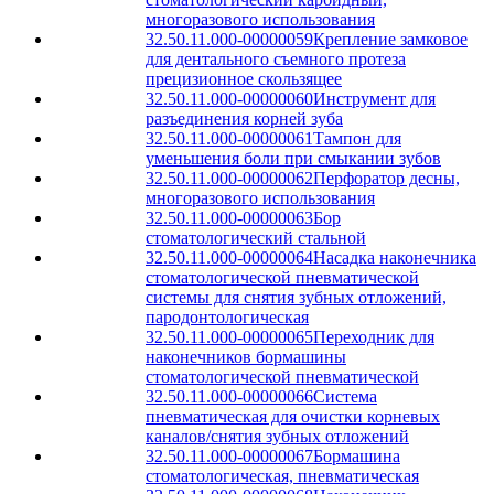
многоразового использования
32.50.11.000-00000059
Крепление замковое
для дентального съемного протеза
прецизионное скользящее
32.50.11.000-00000060
Инструмент для
разъединения корней зуба
32.50.11.000-00000061
Тампон для
уменьшения боли при смыкании зубов
32.50.11.000-00000062
Перфоратор десны,
многоразового использования
32.50.11.000-00000063
Бор
стоматологический стальной
32.50.11.000-00000064
Насадка наконечника
стоматологической пневматической
системы для снятия зубных отложений,
пародонтологическая
32.50.11.000-00000065
Переходник для
наконечников бормашины
стоматологической пневматической
32.50.11.000-00000066
Система
пневматическая для очистки корневых
каналов/снятия зубных отложений
32.50.11.000-00000067
Бормашина
стоматологическая, пневматическая