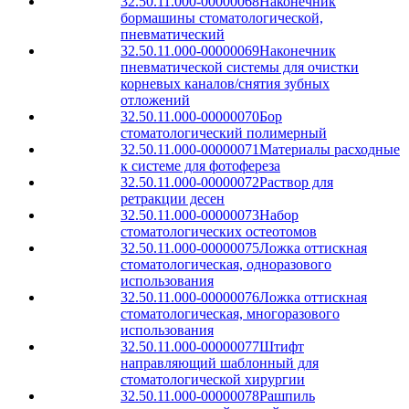
32.50.11.000-00000068
Наконечник
бормашины стоматологической,
пневматический
32.50.11.000-00000069
Наконечник
пневматической системы для очистки
корневых каналов/снятия зубных
отложений
32.50.11.000-00000070
Бор
стоматологический полимерный
32.50.11.000-00000071
Материалы расходные
к системе для фотофереза
32.50.11.000-00000072
Раствор для
ретракции десен
32.50.11.000-00000073
Набор
стоматологических остеотомов
32.50.11.000-00000075
Ложка оттискная
стоматологическая, одноразового
использования
32.50.11.000-00000076
Ложка оттискная
стоматологическая, многоразового
использования
32.50.11.000-00000077
Штифт
направляющий шаблонный для
стоматологической хирургии
32.50.11.000-00000078
Рашпиль