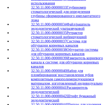
использования
32.50.11.000-00000033
Глубиномер
стоматологический для определения
глубины сформированного имплантатного
ложа
32.50.11.000-00000034
Файл/рашпиль
эндодонтический ультразвуковой
32.50.11.000-00000035
Ретрактор
стоматологический вибрирующий
32.50.11.000-00000037
Система для
обтурации корневых каналов
32.50.11.000-00000038
Обтуратор системы
для обтурации корневых каналов
32.50.11.000-00000039
Измеритель корневого
канала к системе для обтурации корневых
каналов
32.50.11.000-00000040
Набор для
пломбирования/ восстановления зубов
композитным самополимеризующимся
материалом, изготовленный индивидуально
32.50.11.000-00000041
Расширитель
эндодонтический
32.50.11.000-00000042
Штифт бумажный
эндодонтический
32.50.11.000-00000044
Щипцы для удаления