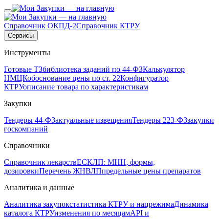
Справочник ОКПД-2
Справочник КТРУ
Сервисы
Инструменты
Готовые ТЗ
библиотека заданий по 44-ФЗ
Калькулятор
НМЦК
обоснование цены по ст. 22
Конфигуратор
КТРУ
описание товара по характеристикам
Закупки
Тендеры 44-ФЗ
актуальные извещения
Тендеры 223-ФЗ
закупки
госкомпаний
Справочники
Справочник лекарств
ЕСКЛП: МНН, формы,
дозировки
Перечень ЖНВЛП
предельные цены препаратов
Аналитика и данные
Аналитика закупок
статистика КТРУ и нацрежима
Динамика
каталога КТРУ
изменения по месяцам
API и