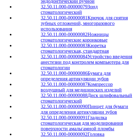
эндодонтический ручной
32.50.11.000-00000079
Зонд
стоматологический
32.50.11.000-00000081
Крючок для снятия
зубных отложений, многоразового
использования
32.50.11.000-00000082
Ножницы
стоматологические коронковые
32.50.11.000-00000083
Кюретка
стоматологическая, стандартная
32.50.11.000-00000084
Устройство введения
анестезии под контролем компьютера для
стоматологии
32.50.11.000-00000086
Бумага для
определения артикуляции зубов
32.50.11.000-00000087
Компрессор
воздушный для медицинских изделий
32.50.11.000-00000088
Диск шлифовальный
стоматологический
32.50.11.000-00000090
Пинцет для бумаги
для определения артикуляции зубов
32.50.11.000-00000091
Гладилка
стоматологическая для моделирования
поверхности амальгамной пломбы
32.50.11.000-00000092
Головка